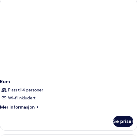
–
comfort
Rom
Plass til 4 personer
Wi-fi inkludert
Mer
Mer informasjon
informasjon
om
Se priser
Rom