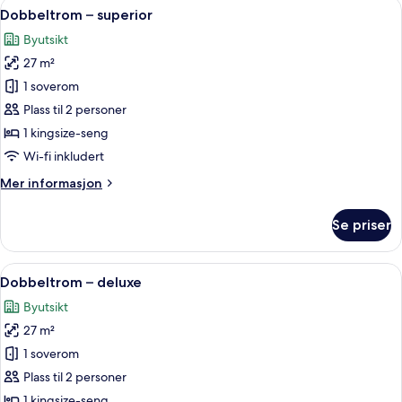
Åpne
Dobbeltrom – superior | Sengetøy av 
20
Dobbeltrom – superior
alle
Byutsikt
bildene
27 m²
av
Dobbeltrom
1 soverom
–
Plass til 2 personer
superior
1 kingsize-seng
Wi-fi inkludert
Mer
Mer informasjon
informasjon
om
Se priser
Dobbeltrom
–
superior
Åpne
Dobbeltrom – deluxe | Sengetøy av to
9
Dobbeltrom – deluxe
alle
Byutsikt
bildene
27 m²
av
Dobbeltrom
1 soverom
–
Plass til 2 personer
deluxe
1 kingsize-seng