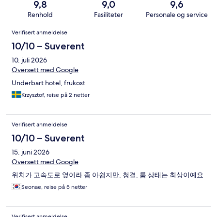
9,8
9,0
9,6
Renhold
Fasiliteter
Personale og service
Anmeldelser
Verifisert anmeldelse
10/10 – Suverent
10. juli 2026
Oversett med Google
Underbart hotel, frukost
Krzysztof, reise på 2 netter
Verifisert anmeldelse
10/10 – Suverent
15. juni 2026
Oversett med Google
위치가 고속도로 옆이라 좀 아쉽지만, 청결, 룸 상태는 최상이예요
Seonae, reise på 5 netter
Verifisert anmeldelse