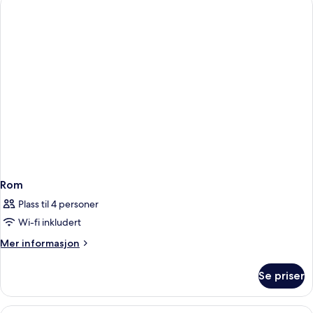
Rom
Plass til 4 personer
Wi-fi inkludert
Mer
Mer informasjon
informasjon
om
Se priser
Rom