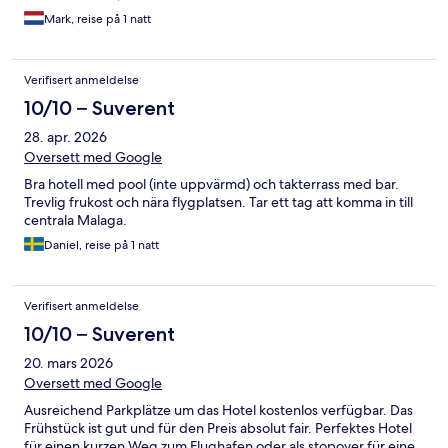
Mark, reise på 1 natt
Verifisert anmeldelse
10/10 – Suverent
28. apr. 2026
Oversett med Google
Bra hotell med pool (inte uppvärmd) och takterrass med bar.
Trevlig frukost och nära flygplatsen. Tar ett tag att komma in till
centrala Malaga.
Daniel, reise på 1 natt
Verifisert anmeldelse
10/10 – Suverent
20. mars 2026
Oversett med Google
Ausreichend Parkplätze um das Hotel kostenlos verfügbar. Das
Frühstück ist gut und für den Preis absolut fair. Perfektes Hotel
für einen kurzen Weg zum Flughafen oder als stopover für eine