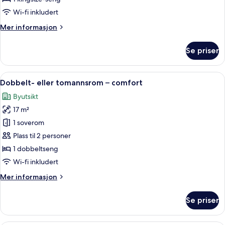
Wi-fi inkludert
Mer
Mer informasjon
informasjon
om
Se priser
Dobbeltrom
–
deluxe
Åpne
Dobbelt- eller tomannsrom – comfort 
19
Dobbelt- eller tomannsrom – comfort
alle
Byutsikt
bildene
17 m²
av
Dobbelt-
1 soverom
eller
Plass til 2 personer
tomannsrom
1 dobbeltseng
–
Wi-fi inkludert
comfort
Mer
Mer informasjon
informasjon
om
Se priser
Dobbelt-
eller
tomannsrom