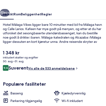
rige
Neste
80+
Oversikt
Rom
Beliggenhet
Regler
Hotel Málaga Vibes ligger bare 10 minutter med bil fra Málaga havn
og Calle Larios. Kafeen har mye godt på menyen, og etter at du har
utforsket det sesongbaserte utendørsbassenget, kan du bestille
noe godt å drikke i baren. Málaga-katedralen og Alcazaba i Málaga
ligger dessuten en kort kjøretur unna. Andre reisende skryter av
blant annet den vennlige betjeningen. Det er ikke langt å gå til
kollektivtransport fra overnattingsstedet: Det tar 7 minutter å gå til
Den
1 348 kr
Puerta Blanca stasjon og 12 minutter å gå til Palacio de los Deportes
nåværende
inkludert skatter og avgifter
stasjon.
prisen
30. aug.–31. aug.
Restaurant
er
Anmeldelser
Suverent
9,4
Vis alle de 533 anmeldelsene
1 348 kr
9,4 av 10 –
Populære fasiliteter
Basseng
Kjæledyrvennlig
Parkering tilgjengelig
Wi-fi inkludert