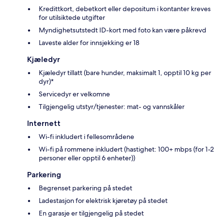
Kredittkort, debetkort eller depositum i kontanter kreves
for utilsiktede utgifter
Myndighetsutstedt ID-kort med foto kan være påkrevd
Laveste alder for innsjekking er 18
Kjæledyr
Kjæledyr tillatt (bare hunder, maksimalt 1, opptil 10 kg per
dyr)*
Servicedyr er velkomne
Tilgjengelig utstyr/tjenester: mat- og vannskåler
Internett
Wi-fi inkludert i fellesområdene
Wi-fi på rommene inkludert (hastighet: 100+ mbps (for 1-2
personer eller opptil 6 enheter))
Parkering
Begrenset parkering på stedet
Ladestasjon for elektrisk kjøretøy på stedet
En garasje er tilgjengelig på stedet