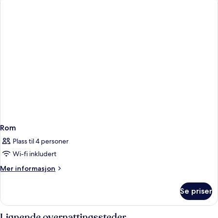
Rom
Plass til 4 personer
Wi-fi inkludert
Mer
Mer informasjon
informasjon
om
Se priser
Rom
Lignende overnattingssteder