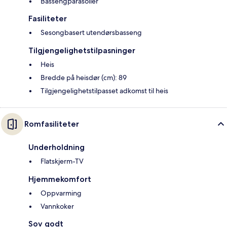
Bassengparasoller
Fasiliteter
Sesongbasert utendørsbasseng
Tilgjengelighetstilpasninger
Heis
Bredde på heisdør (cm): 89
Tilgjengelighetstilpasset adkomst til heis
Romfasiliteter
Underholdning
Flatskjerm-TV
Hjemmekomfort
Oppvarming
Vannkoker
Sov godt