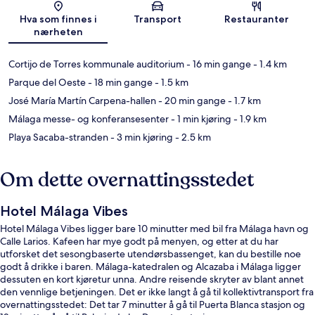
Kart
Hva som finnes i
Transport
Restauranter
nærheten
Cortijo de Torres kommunale auditorium
- 16 min gange
- 1.4 km
Parque del Oeste
- 18 min gange
- 1.5 km
José María Martín Carpena-hallen
- 20 min gange
- 1.7 km
Málaga messe- og konferansesenter
- 1 min kjøring
- 1.9 km
Playa Sacaba-stranden
- 3 min kjøring
- 2.5 km
Om dette overnattingsstedet
Hotel Málaga Vibes
Hotel Málaga Vibes ligger bare 10 minutter med bil fra Málaga havn og
Calle Larios. Kafeen har mye godt på menyen, og etter at du har
utforsket det sesongbaserte utendørsbassenget, kan du bestille noe
godt å drikke i baren. Málaga-katedralen og Alcazaba i Málaga ligger
dessuten en kort kjøretur unna. Andre reisende skryter av blant annet
den vennlige betjeningen. Det er ikke langt å gå til kollektivtransport fra
overnattingsstedet: Det tar 7 minutter å gå til Puerta Blanca stasjon og