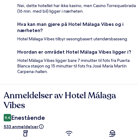
Nei, dette hotellet har ikke kasino, men Casino Torrequebrada
(16 min. med bil) ligger i nærheten.
Hva kan man gjøre på Hotel Málaga Vibes og i
nærheten?
Hotel Málaga Vibes tilbyr sesongbasert utendørsbasseng.
Hvordan er området Hotel Málaga Vibes ligger i?
Hotel Málaga Vibes ligger bare 7 minutter til fots fra Puerta
Blanca stasjon og 15 minutter til fots fra José María Martín
Carpena-hallen.
Anmeldelser av Hotel Málaga
Anmeldelser
Vibes
Enestående
9,4
533 anmeldelser