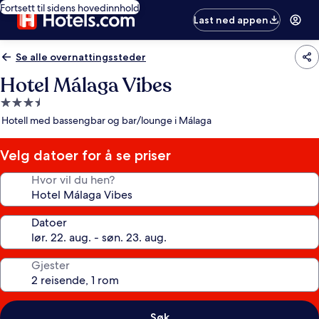
Fortsett til sidens hovedinnhold
Last ned appen
Se alle overnattingssteder
Hotel Málaga Vibes
Overnattingssted
med
Hotell med bassengbar og bar/lounge i Málaga
3.5
stjerner
Velg datoer for å se priser
Hvor vil du hen?
Datoer
Gjester
Søk