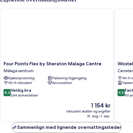
Four Points Flex by Sheraton Malaga Centre
Wostel 
Four
Wostel
Four Points Flex by Sheraton Malaga Centre
Woste
Points
Malaga
Málaga sentrum
Carreter
Flex
Carreter
Kjæledyrvennlig
Parkering tilgjengelig
Wi-fi 
by
de
Wi-fi inkludert
Aircondition
Vasker
Sheraton
Cadiz
Malaga
8.2
9.2
Veldig bra
Fant
8,2
9,2
Centre
av
av
264 anmeldelser
93 a
Málaga
10,
10,
Prisen
1 154 kr
sentrum
Veldig
Fantasti
er
bra,
93
inkludert skatter og avgifter
1 154 kr
31. aug.–1. sep.
264
anmelde
anmeldelser
Sammenlign med lignende overnattingssteder