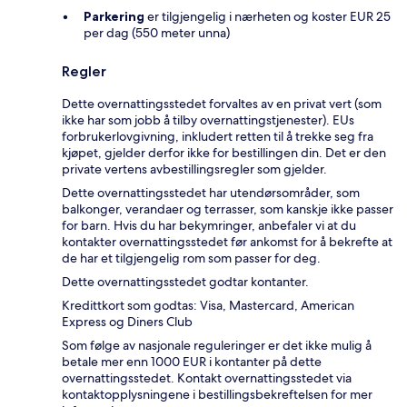
Parkering
er tilgjengelig i nærheten og koster EUR 25
per dag (550 meter unna)
Regler
Dette overnattingsstedet forvaltes av en privat vert (som
ikke har som jobb å tilby overnattingstjenester). EUs
forbrukerlovgivning, inkludert retten til å trekke seg fra
kjøpet, gjelder derfor ikke for bestillingen din. Det er den
private vertens avbestillingsregler som gjelder.
Dette overnattingsstedet har utendørsområder, som
balkonger, verandaer og terrasser, som kanskje ikke passer
for barn. Hvis du har bekymringer, anbefaler vi at du
kontakter overnattingsstedet før ankomst for å bekrefte at
de har et tilgjengelig rom som passer for deg.
Dette overnattingsstedet godtar kontanter.
Kredittkort som godtas: Visa, Mastercard, American
Express og Diners Club
Som følge av nasjonale reguleringer er det ikke mulig å
betale mer enn 1000 EUR i kontanter på dette
overnattingsstedet. Kontakt overnattingsstedet via
kontaktopplysningene i bestillingsbekreftelsen for mer