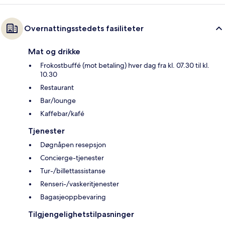
Overnattingsstedets fasiliteter
Mat og drikke
Frokostbuffé (mot betaling) hver dag fra kl. 07.30 til kl.
10.30
Restaurant
Bar/lounge
Kaffebar/kafé
Tjenester
Døgnåpen resepsjon
Concierge-tjenester
Tur-/billettassistanse
Renseri-/vaskeritjenester
Bagasjeoppbevaring
Tilgjengelighetstilpasninger