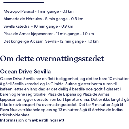
Metropol Parasol
- 1 min gange
- 0.1 km
Alameda de Hércules
- 5 min gange
- 0.5 km
Sevilla katedral
- 10 min gange
- 0.9 km
Plaza de Armas kjøpesenter
- 11 min gange
- 1.0 km
Det kongelige Alcázar i Sevilla
- 12 min gange
- 1.0 km
Om dette overnattingsstedet
Ocean Drive Sevilla
Ocean Drive Sevilla har en flott beliggenhet, og det tar bare 10 minutter
å gå til Sevilla katedral og La Giralda. Sultne gjester bør ta turen til
kafeen, etter en lang dag er det deilig å bestille noe godt å glasset i
baren og lene seg tilbake. Plaza de España og Plaza de Armas
kjøpesenter ligger dessuten en kort kjøretur unna. Det er ikke langt å gå
til kollektivtransport fra overnattingsstedet: Det tar 9 minutter å gå til
Plaza Nueva trikkeholdeplass og 13 minutter å gå til Archivo de Indias
trikkeholdeplass.
Informasjon om avbestillingsrett