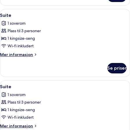
–
deluxe,
Åpne
Safe på rommet, skrivebord, lydisolert
15
balkong
Suite
alle
1 soverom
bildene
Plass til 3 personer
av
Suite
1 kingsize-seng
Wi-fi inkludert
Mer
Mer informasjon
informasjon
om
Se priser
Suite
Åpne
Safe på rommet, skrivebord, lydisolert
15
Suite
alle
1 soverom
bildene
Plass til 3 personer
av
Suite
1 kingsize-seng
Wi-fi inkludert
Mer
Mer informasjon