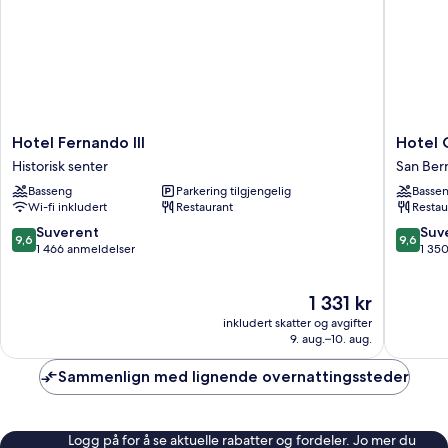
Hotel
Hotel
Hotel Fernando III
Hotel 
Fernando
Giralda
Historisk senter
San Ber
III
Center
Basseng
Parkering tilgjengelig
Basse
Historisk
San
Wi-fi inkludert
Restaurant
Restau
senter
Bernard
9.6
9.6
Suverent
Suv
9,6
9,6
av
av
1 466 anmeldelser
1 35
10,
10,
Suverent,
Suveren
Prisen
1 331 kr
1 466
1 350
er
anmeldelser
anmelde
inkludert skatter og avgifter
1 331 kr
9. aug.–10. aug.
Sammenlign med lignende overnattingssteder
Logg på for å se aktuelle rabatter og fordeler. Jo mer du