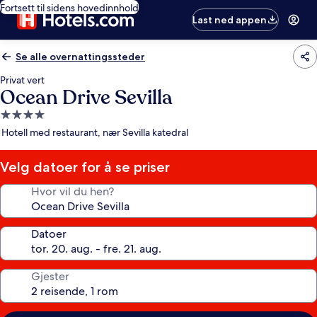
Fortsett til sidens hovedinnhold
Last ned appen
Se alle overnattingssteder
Privat vert
Ocean Drive Sevilla
Overnattingssted
med
Hotell med restaurant, nær Sevilla katedral
4.0
stjerner
Velg datoer for å se priser
Hvor vil du hen?
Datoer
Gjester