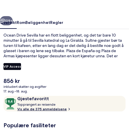
rige
Neste
109+
Oversikt
Rom
Beliggenhet
Regler
Ocean Drive Sevilla har en flott beliggenhet, og det tar bare 10
minutter å gå til Sevilla katedral og La Giralda. Sultne gjester bør ta
turen til kafeen, etter en lang dag er det deilig å bestille noe godt å
glasset i baren og lene seg tilbake. Plaza de España og Plaza de
Armas kjøpesenter ligger dessuten en kort kjøretur unna. Det er
ikke langt å gå til kollektivtransport fra overnattingsstedet: Det tar 9
minutter å gå til Plaza Nueva trikkeholdeplass og 13 minutter å gå til
VIP Access
Archivo de Indias trikkeholdeplass.
Den
856 kr
Bar (på overnattingsstedet)
nåværende
inkludert skatter og avgifter
prisen
17. aug.–18. aug.
er
Anmeldelser
9,4
Gjestefavoritt
856 kr
T
av
Topprangert av reisende
o
Vis alle de 375 anmeldelsene
10,
p
Gjestefavoritt
p
Populære fasiliteter
r