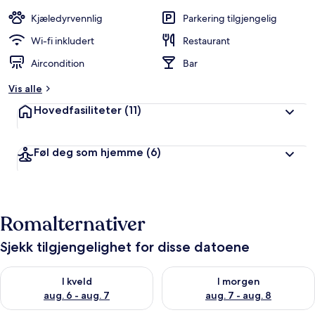
a
n
Kjæledyrvennlig
Parkering tilgjengelig
g
e
Wi-fi inkludert
Restaurant
r
Aircondition
Bar
t
Vis alle
a
v
Hovedfasiliteter
(11)
r
e
Føl deg som hjemme
(6)
i
s
e
n
d
Romalternativer
e
Sjekk tilgjengelighet for disse datoene
Sjekk tilgjengelighet for i kveld, aug. 6 - aug. 7
Sjekk tilgjengelighet for i mor
I kveld
I morgen
aug. 6 - aug. 7
aug. 7 - aug. 8