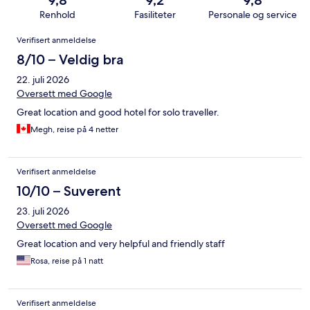
9,8
9,2
9,8
Renhold
Fasiliteter
Personale og service
Anmeldelser
Verifisert anmeldelse
8/10 – Veldig bra
22. juli 2026
Oversett med Google
Great location and good hotel for solo traveller.
Megh, reise på 4 netter
Verifisert anmeldelse
10/10 – Suverent
23. juli 2026
Oversett med Google
Great location and very helpful and friendly staff
Rosa, reise på 1 natt
Verifisert anmeldelse