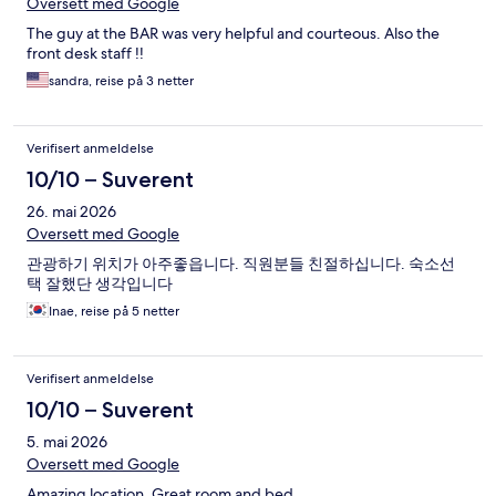
Oversett med Google
The guy at the BAR was very helpful and courteous. Also the
front desk staff !!
sandra, reise på 3 netter
Verifisert anmeldelse
10/10 – Suverent
26. mai 2026
Oversett med Google
관광하기 위치가 아주좋읍니다. 직원분들 친절하십니다. 숙소선
택 잘했단 생각입니다
Inae, reise på 5 netter
Verifisert anmeldelse
10/10 – Suverent
5. mai 2026
Oversett med Google
Amazing location. Great room and bed.