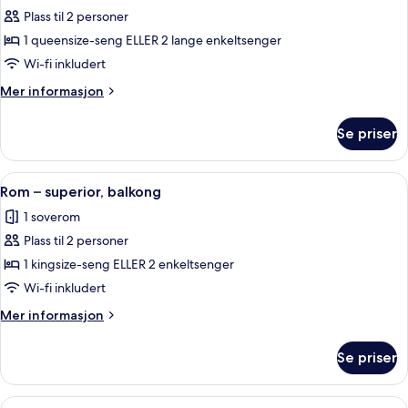
Plass til 2 personer
av
Dobbeltrom
1 queensize-seng ELLER 2 lange enkeltsenger
–
Wi-fi inkludert
superior
Mer
Mer informasjon
informasjon
om
Se priser
Dobbeltrom
–
superior
Åpne
Rom – superior, balkong | Safe på romm
13
Rom – superior, balkong
alle
1 soverom
bildene
Plass til 2 personer
av
Rom
1 kingsize-seng ELLER 2 enkeltsenger
–
Wi-fi inkludert
superior,
Mer
Mer informasjon
balkong
informasjon
om
Se priser
Rom
–
superior,
Åpne
Rom – deluxe | Safe på rommet, skriveb