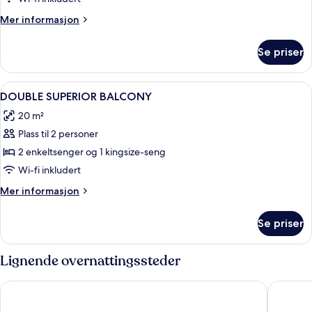
BALCONY
Mer
Mer informasjon
informasjon
om
Se priser
DOUBLE
DELUXE
BALCONY
Åpne
Safe på rommet, skrivebord, lydisolert
10
DOUBLE SUPERIOR BALCONY
alle
20 m²
bildene
Plass til 2 personer
av
DOUBLE
2 enkeltsenger og 1 kingsize-seng
SUPERIOR
Wi-fi inkludert
BALCONY
Mer
Mer informasjon
informasjon
om
Se priser
DOUBLE
SUPERIOR
BALCONY
Lignende overnattingssteder
Hotel Fernando III
Hotel Gi