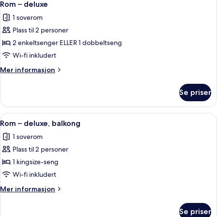
10
balkong
Rom – deluxe
alle
1 soverom
bildene
Plass til 2 personer
av
Rom
2 enkeltsenger ELLER 1 dobbeltseng
–
Wi-fi inkludert
deluxe
Mer
Mer informasjon
informasjon
om
Se priser
Rom
–
deluxe
Åpne
Rom – deluxe, balkong | Safe på rommet
11
Rom – deluxe, balkong
alle
1 soverom
bildene
Plass til 2 personer
av
Rom
1 kingsize-seng
–
Wi-fi inkludert
deluxe,
Mer
Mer informasjon
balkong
informasjon
om
Se priser
Rom