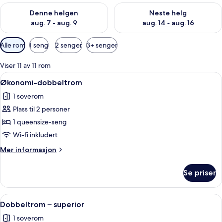
Sjekk tilgjengelighet for denne helgen, aug. 7 - aug. 9
Sjekk tilgjengelighet for neste 
Denne helgen
Neste helg
aug. 7 - aug. 9
aug. 14 - aug. 16
Tilgjengelige
Alle rom
1 seng
2 senger
3+ senger
filtre
for
Viser 11 av 11 rom
rom
Åpne
Økonomi-dobbeltrom | Safe på rommet,
7
Økonomi-dobbeltrom
alle
1 soverom
bildene
Plass til 2 personer
av
Økonomi-
1 queensize-seng
dobbeltrom
Wi-fi inkludert
Mer
Mer informasjon
informasjon
om
Se priser
Økonomi-
dobbeltrom
Åpne
Dobbeltrom – superior | Safe på rommet
8
Dobbeltrom – superior
alle
1 soverom
bildene