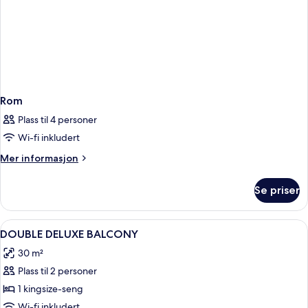
Rom
Plass til 4 personer
Wi-fi inkludert
Mer
Mer informasjon
informasjon
om
Se priser
Rom
Åpne
Safe på rommet, skrivebord, lydisolert
10
DOUBLE DELUXE BALCONY
alle
30 m²
bildene
Plass til 2 personer
av
DOUBLE
1 kingsize-seng
DELUXE
Wi-fi inkludert