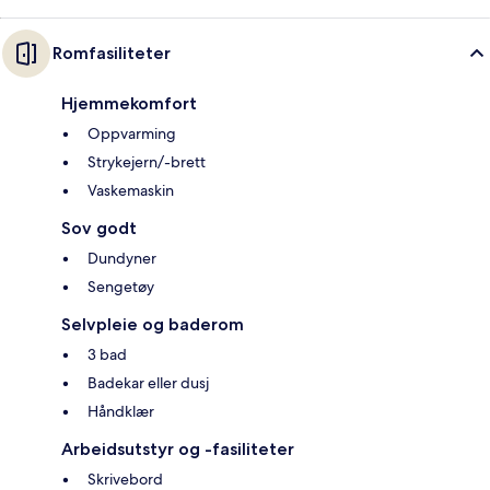
Romfasiliteter
Hjemmekomfort
Oppvarming
Strykejern/-brett
Vaskemaskin
Sov godt
Dundyner
Sengetøy
Selvpleie og baderom
3 bad
Badekar eller dusj
Håndklær
Arbeidsutstyr og -fasiliteter
Skrivebord