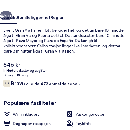
rige
Neste
46+
Oversikt
Rom
Beliggenhet
Regler
Live It Gran Via har en flott beliggenhet, og det tar bare 10 minutter
å gå til Gran Via og Puerta del Sol. Det tar dessuten bare 10 minutter
å gå til Plaza Mayor og Plaza de España. Du kan gå til
kollektivtransport: Callao stasjon ligger like i nærheten, og det tar
bare 3 minutter å gå til Gran Vía stasjon.
Den
546 kr
nåværende
inkludert skatter og avgifter
prisen
12. aug.–13. aug.
Dobbeltrom, 2 enkeltsenger, delt bad |
er
Anmeldelser
Bra
7,2
Vis alle de 473 anmeldelsene
546 kr
7,2 av 10 –
Populære fasiliteter
Wi-fi inkludert
Vaskeritjenester
Døgnåpen resepsjon
Røykfritt