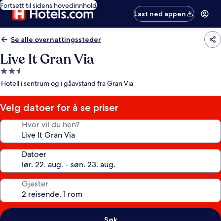
Fortsett til sidens hovedinnhold
Last ned appen
Se alle overnattingssteder
Live It Gran Via
Overnattingssted
med
Hotell i sentrum og i gåavstand fra Gran Via
2.5
stjerner
Velg datoer for å se priser
Hvor vil du hen?
Datoer
Gjester
Søk