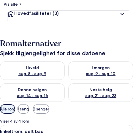
Vis alle
Hovedfasiliteter
(3)
Romalternativer
Sjekk tilgjengelighet for disse datoene
Sjekk tilgjengelighet for i kveld, aug. 8 - aug. 9
Sjekk tilgjengelighet for i mor
I kveld
I morgen
aug. 8 - aug. 9
aug. 9 - aug. 10
Sjekk tilgjengelighet for denne helgen, aug. 14 - aug. 16
Sjekk tilgjengelighet for neste
Denne helgen
Neste helg
aug. 14 - aug. 16
aug. 21 - aug. 23
Tilgjengelige
Alle rom
1 seng
2 senger
filtre
for
Viser 4 av 4 rom
rom
Åpne
Enkeltrom, delt bad | Romfasilitet
11
Enkeltrom, delt bad