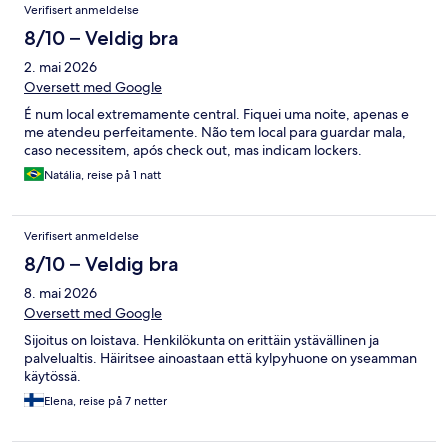
Verifisert anmeldelse
8/10 – Veldig bra
2. mai 2026
Oversett med Google
É num local extremamente central. Fiquei uma noite, apenas e
me atendeu perfeitamente. Não tem local para guardar mala,
caso necessitem, após check out, mas indicam lockers.
Natália, reise på 1 natt
Verifisert anmeldelse
8/10 – Veldig bra
8. mai 2026
Oversett med Google
Sijoitus on loistava. Henkilökunta on erittäin ystävällinen ja
palvelualtis. Häiritsee ainoastaan että kylpyhuone on yseamman
käytössä.
Elena, reise på 7 netter