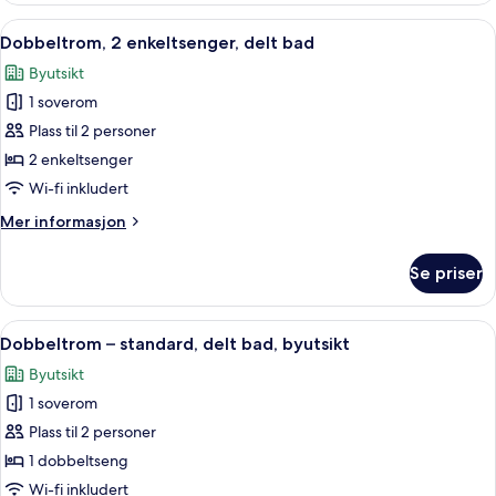
standard,
Åpne
Dobbeltrom, 2 enkeltsenger, delt bad |
14
delt
Dobbeltrom, 2 enkeltsenger, delt bad
alle
bad
Byutsikt
bildene
1 soverom
av
Dobbeltrom,
Plass til 2 personer
2
2 enkeltsenger
enkeltsenger,
Wi-fi inkludert
delt
Mer
Mer informasjon
bad
informasjon
om
Se priser
Dobbeltrom,
2
enkeltsenger,
Åpne
Dobbeltrom – standard, delt bad, byuts
1
delt
Dobbeltrom – standard, delt bad, byutsikt
alle
bad
Byutsikt
bildene
1 soverom
av
Dobbeltrom
Plass til 2 personer
–
1 dobbeltseng
standard,
Wi-fi inkludert