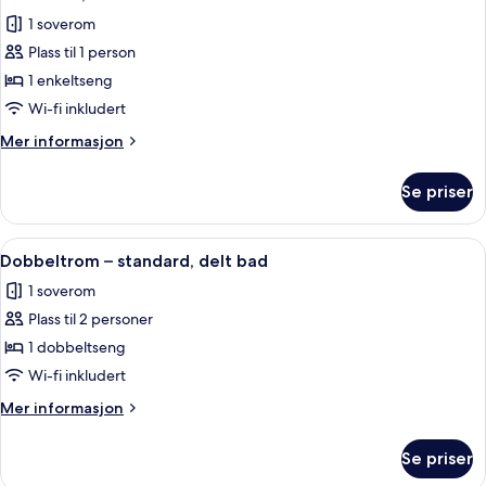
alle
1 soverom
bildene
Plass til 1 person
av
Enkeltrom,
1 enkeltseng
delt
Wi-fi inkludert
bad
Mer
Mer informasjon
informasjon
om
Se priser
Enkeltrom,
delt
bad
Åpne
Dobbeltrom – standard, delt bad | Dund
20
Dobbeltrom – standard, delt bad
alle
1 soverom
bildene
Plass til 2 personer
av
Dobbeltrom
1 dobbeltseng
–
Wi-fi inkludert
standard,
Mer
Mer informasjon
delt
informasjon
bad
om
Se priser
Dobbeltrom
–