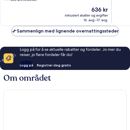
10,
10,
Prisen
636 kr
Bra,
126
er
633
anmelde
inkludert skatter og avgifter
636 kr
16. aug.–17. aug.
anmeldelser
Sammenlign med lignende overnattingssteder
Logg på for å se aktuelle rabatter og fordeler. Jo mer du
reiser, jo flere fordeler får du!
Logg på
Registrer deg gratis
Om området