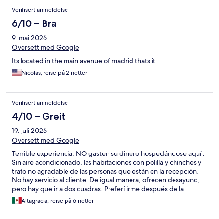
Verifisert anmeldelse
6/10 – Bra
9. mai 2026
Oversett med Google
Its located in the main avenue of madrid thats it
Nicolas, reise på 2 netter
Verifisert anmeldelse
4/10 – Greit
19. juli 2026
Oversett med Google
Terrible experiencia. NO gasten su dinero hospedándose aquí .
Sin aire acondicionado, las habitaciones con polilla y chinches y
trato no agradable de las personas que están en la recepción.
No hay servicio al cliente. De igual manera, ofrecen desayuno,
pero hay que ir a dos cuadras. Preferí irme después de la
primera noche aún siendo no reembolsable.
Altagracia, reise på 6 netter