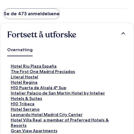
Se de 473 anmeldelsene
Fortsett å utforske
Overnatting
L
Hotel Riu Plaza España
i
L
The First One Madrid Preciados
n
i
L
Literal Hostel
k
n
i
L
Hotel Regina
s
k
n
i
L
H10 Puerta de Alcalá 4* Sup
o
s
k
n
i
L
Intelier Palacio de San Martín Hotel by Intelier
m
o
s
k
n
i
Hotels & Suites
å
m
o
s
k
n
L
H10 Tribeca
p
å
m
o
s
k
i
L
Hotel Serrano
n
p
å
m
o
s
n
i
L
Leonardo Hotel Madrid City Center
e
n
p
å
m
o
k
n
i
L
Hotel Villa Real, a member of Preferred Hotels &
r
e
n
p
å
m
s
k
n
i
Resorts
d
r
e
n
p
å
o
s
k
n
L
Gran View Apartments