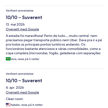
Verifisert anmeldelse
10/10 – Suverent
13. mai 2026
Oversett med Google
A estadia foi maravilhosa! Perto de tudo…,muito central. nem
precisamos pegar transporte público nem Uber. Dava pra ir a pé
pra todos os principais pontos turísticos andando. Os
funcionários bastante atenciosos e várias comodidades, como a
copa completa (microondas, fogão, geladeiras com separações
de prateleira por quarto), panelas, pratos, copos, talheres…
Vera, reise på 3 netter
Tinha ficado preocupado com o fato de ser banheiro
compartilhado, mas tinham 3 banheiros por andar, então
sempre tinha pelo menos 1 vago.
Verifisert anmeldelse
10/10 – Suverent
4. apr. 2026
Oversett med Google
Clean room
Natalie, reise på 4 netter