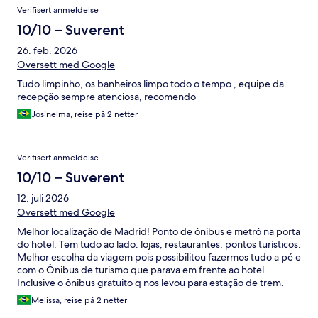
Verifisert anmeldelse
10/10 – Suverent
26. feb. 2026
Oversett med Google
Tudo limpinho, os banheiros limpo todo o tempo , equipe da
recepção sempre atenciosa, recomendo
Josinelma, reise på 2 netter
Verifisert anmeldelse
10/10 – Suverent
12. juli 2026
Oversett med Google
Melhor localização de Madrid! Ponto de ônibus e metrô na porta
do hotel. Tem tudo ao lado: lojas, restaurantes, pontos turísticos.
Melhor escolha da viagem pois possibilitou fazermos tudo a pé e
com o Ônibus de turismo que parava em frente ao hotel.
Inclusive o ônibus gratuito q nos levou para estação de trem.
Nosso andar foi o 9o - estava reformado e novo. Tem uma área
Melissa, reise på 2 netter
de cozinha comum bem equipada e útil no 8o andar. Apesar de