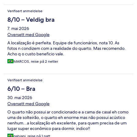
estar em obras não nos incomodou em nada. A única ressalva é
que não tinha ar condicionado no nosso quarto pois os quartos
Verifisert anmeldelse
com essa facilidade não estavam disponíveis, pegamos maior
onda de calor dos últimos tempos em Madrid. Tampouco foi
8/10 – Veldig bra
impedimento para aproveitarmos a cidade e a estadia.
7. mai 2026
Hospedagem com melhor custo benefício sem dúvidas! Com
certeza voltaremos!
Oversett med Google
A localização é perfeita. Equipe de funcionários, nota 10. As
fotos n condizem com a realidade do quarto. Mas recomendo.
Acho q o custo beneficio vale.
MARCOS, reise på 2 netter
Verifisert anmeldelse
6/10 – Bra
30. mai 2026
Oversett med Google
O quarto não possui ar condicionado e a cama de casal eh como
uma de solteirão, o quarto eh enorme mas não possui acústico
nenhum...a localização eh excelente, para quem precisa de um
lugar super econômico para dormir, indico!!
gabiani, reise på 1 natt