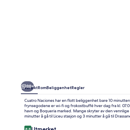
88+
Oversikt
Rom
Beliggenhet
Regler
Cuatro Naciones har en flott beliggenhet bare 10 minutte
frynsegodene er wi-fi og frokostbuffé hver dag fra kl. 07.00
havn og Boqueria marked. Mange skryter av den vennlige be
minutter å gå til Liceu stasjon og 3 minutter å gå til Drassan
Anmeldelser
Utmerket
8,8