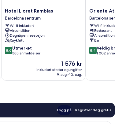
Hotel
Oriente
Hotel Lloret Ramblas
Oriente Atiram
Lloret
Atiram
Barcelona sentrum
Barcelona sentrum
Ramblas
Barcelona
Wi-fi inkludert
Wi-fi inkludert
Barcelona
sentrum
Aircondition
Restaurant
sentrum
Døgnåpen resepsjon
Aircondition
Røykfritt
Bar
8.6
8.4
Utmerket
Veldig bra
8,6
8,4
av
av
383 anmeldelser
1 002 anmeldelser
10,
10,
Prisen
1 576 kr
Utmerket,
Veldig
er
383
bra,
inkludert skatter og avgifter
inkludert 
1 576 kr
9. aug.–10. aug.
anmeldelser
1 002
anmeldelser
Logg på
Registrer deg gratis