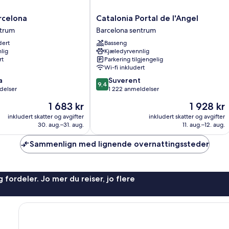
Catalonia
rcelona
Catalonia Portal de l'Angel
Portal
ntrum
Barcelona sentrum
de
dert
Basseng
l'Angel
lig
Kjæledyrvennlig
Barcelona
rt
Parkering tilgjengelig
sentrum
Wi-fi inkludert
9.4
a
Suverent
9,4
av
delser
1 222 anmeldelser
10,
Prisen
Prisen
1 683 kr
1 928 kr
Suverent,
er
er
1 222
inkludert skatter og avgifter
inkludert skatter og avgifter
1 683 kr
1 928 kr
30. aug.–31. aug.
11. aug.–12. aug.
anmeldelser
Sammenlign med lignende overnattingssteder
 fordeler. Jo mer du reiser, jo flere