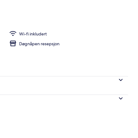
Wi-fi inkludert
Døgnåpen resepsjon