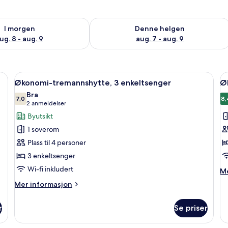
elighet for i morgen, aug. 8 - aug. 9
Sjekk tilgjengelighet for denne helgen
I morgen
Denne helgen
ug. 8 - aug. 9
aug. 7 - aug. 9
enger | Safe på rommet, skrivebord, wi-fi (inkludert) og sengetøy
Åpne
Økonomi-tremannshytte, 3 enkeltsenge
Å
7
Økonomi-tremannshytte, 3 enkeltsenger
Ø
alle
al
Bra
bildene
7,0
b
8,
7,0 av 10
(2
2 anmeldelser
av
a
anmeldelser)
Byutsikt
Økonomi-
Ø
1 soverom
tremannshytte,
d
Plass til 4 personer
3
1
3 enkeltsenger
enkeltsenger
d
Wi-fi inkludert
M
Me
in
Mer
Mer informasjon
o
informasjon
Øk
om
do
r
Se priser
Økonomi-
1
tremannshytte,
do