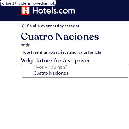
Fortsett til sidens hovedinnhold
Se alle overnattingssteder
Cuatro Naciones
Overnattingssted
med
Hotell i sentrum og i gåavstand fra La Rambla
2.0
Velg datoer for å se priser
stjerner
Hvor vil du hen?
Bildegalleri
av
Cuatro
Naciones