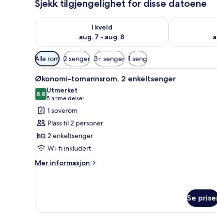
Sjekk tilgjengelighet for disse datoene
Sjekk tilgjengelighet for i kveld, aug. 7 - aug. 8
Sjekk tilgjeng
I kveld
aug. 7 - aug. 8
a
Tilgjengelige
Alle rom
2 senger
3+ senger
1 seng
filtre
Åpne
Økonomi-tomannsrom, 2 enkelts
for
7
Økonomi-tomannsrom, 2 enkeltsenger
alle
rom
Utmerket
bildene
8,8
8,8 av 10
(5
5 anmeldelser
av
anmeldelser)
1 soverom
Økonomi-
Plass til 2 personer
tomannsrom,
2 enkeltsenger
2
Wi-fi inkludert
enkeltsenger
Mer
Mer informasjon
informasjon
om
Økonomi-
tomannsrom,
Se prise
2
enkeltsenger