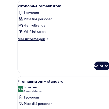
Åpne
Økonomi-firemannsrom | Safe p
8
Økonomi-firemannsrom
alle
1 soverom
bildene
Plass til 4 personer
av
Økonomi-
4 enkeltsenger
firemannsrom
Wi-fi inkludert
Mer
Mer informasjon
informasjon
om
Økonomi-
firemannsrom
Se prise
Åpne
Safe på rommet, skrivebord, wi
8
Firemannsrom – standard
alle
Suverent
bildene
9,4
9,4 av 10
(3
3 anmeldelser
av
anmeldelser)
1 soverom
Firemannsrom
Plass til 4 personer
–