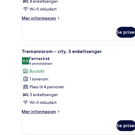
4 enkeltsenger
standard
Wi-fi inkludert
Mer
Mer informasjon
informasjon
om
Se prise
Firemannsrom
–
standard
Åpne
Tremannsrom – city, 3 enkeltse
8
Tremannsrom – city, 3 enkeltsenger
alle
Fantastisk
bildene
9,0
9,0 av 10
(4
4 anmeldelser
av
anmeldelser)
Byutsikt
Tremannsrom
1 soverom
–
Plass til 4 personer
city,
3 enkeltsenger
3
Wi-fi inkludert
enkeltsenger
Mer
Mer informasjon
informasjon
om
Se prise
Tremannsrom
–