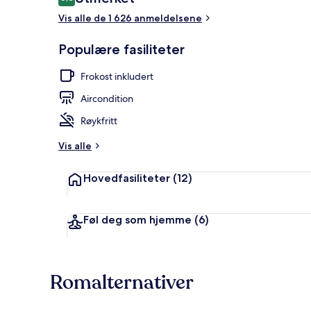
8,8 av 10 –
Vis alle de 1 626 anmeldelsene
Fasade
Populære fasiliteter
Frokost inkludert
Aircondition
Røykfritt
Vis alle
Hovedfasiliteter
(12)
Føl deg som hjemme
(6)
Romalternativer