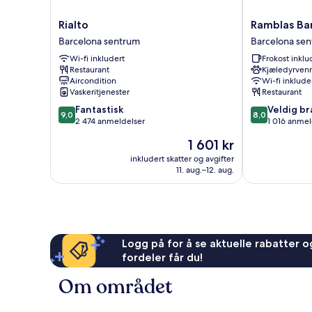
Rialto
Ramblas
Rialto
Ramblas Ba
Barcelona
Barcelona
Barcelona sentrum
Barcelona se
sentrum
Barcelona
Wi-fi inkludert
Frokost inklu
sentrum
Restaurant
Kjæledyrvenn
Aircondition
Wi-fi inklude
Vaskeritjenester
Restaurant
9.0
8.0
Fantastisk
Veldig br
9,0
8,0
av
av
2 474 anmeldelser
1 016 anmel
10,
10,
Prisen
1 601 kr
Fantastisk,
Veldig
er
2 474
bra,
inkludert skatter og avgifter
1 601 kr
11. aug.–12. aug.
anmeldelser
1 016
anmeldelser
Logg på for å se aktuelle rabatter og
fordeler får du!
Om området