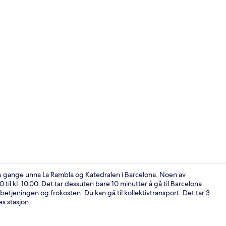
Resepsjon
rs gange unna La Rambla og Katedralen i Barcelona. Noen av
 til kl. 10.00. Det tar dessuten bare 10 minutter å gå til Barcelona
tjeningen og frokosten. Du kan gå til kollektivtransport: Det tar 3
Severdighet
es stasjon.