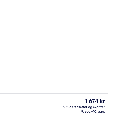
Severdighet
Den
1 674 kr
nåværende
inkludert skatter og avgifter
prisen
9. aug.–10. aug.
Bygningsdesign
er
1 674 kr