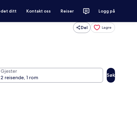
det ditt
Kontakt oss
Reiser
Logg på
Del
Lagre
Gjester
Søk