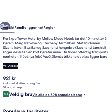
by
Mellow
Mood
rige
Neste
Hotels
62+
Oversikt
Rom
Beliggenhet
Regler
Fra Expo Tower Hotel by Mellow Mood Hotels tar det 10 minutter å
kjøre til Margaret-øya og Széchenyi termalbad. Stefansdomen
(Szent-Istvan Bazilika) og Szechenyi hengebro (Szechenyi Lanchid)
ligger dessuten en kort kjøretur unna. Du finner offentlig transport i
nærheten: Kőbánya felső Vasútállomás trikkeholdeplass ligger bare
13 minutter unna til fots.
VIP Access
Den
921 kr
Resepsjon
nåværende
inkludert skatter og avgifter
prisen
31. aug.–1. sep.
er
Anmeldelser
Veldig bra
8,2
Vis alle de 598 anmeldelsene
921 kr
8,2 av 10 –
Populære fasiliteter