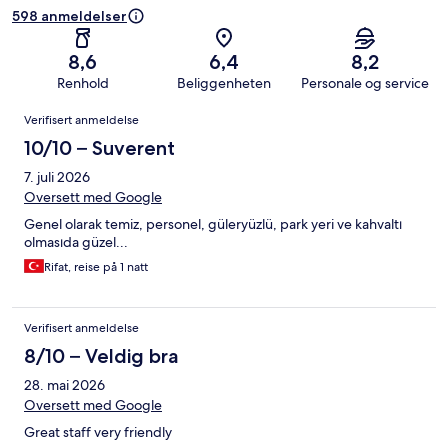
598 anmeldelser
8,6
6,4
8,2
Renhold
Beliggenheten
Personale og service
Anmeldelser
Verifisert anmeldelse
10/10 – Suverent
7. juli 2026
Oversett med Google
Genel olarak temiz, personel, güleryüzlü, park yeri ve kahvaltı
olmasıda güzel...
Rifat, reise på 1 natt
Verifisert anmeldelse
8/10 – Veldig bra
28. mai 2026
Oversett med Google
Great staff very friendly