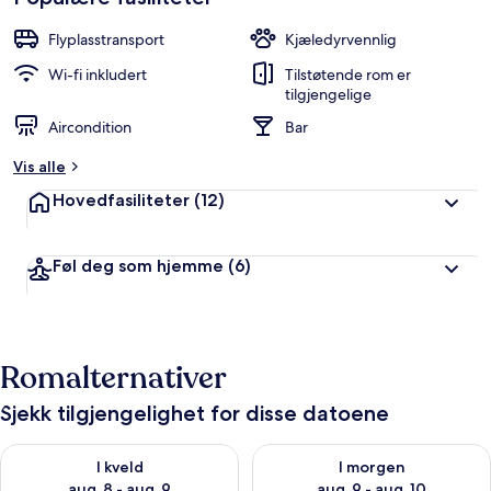
Flyplasstransport
Kjæledyrvennlig
Wi-fi inkludert
Tilstøtende rom er
tilgjengelige
Aircondition
Bar
Vis alle
Hovedfasiliteter
(12)
Føl deg som hjemme
(6)
Romalternativer
Sjekk tilgjengelighet for disse datoene
Sjekk tilgjengelighet for i kveld, aug. 8 - aug. 9
Sjekk tilgjengelighet for i mor
I kveld
I morgen
aug. 8 - aug. 9
aug. 9 - aug. 10