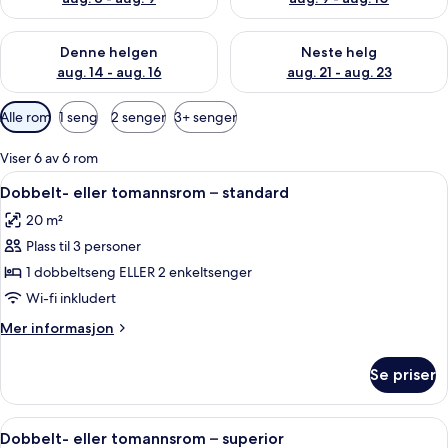
Sjekk tilgjengelighet for denne helgen, aug. 14 - aug. 16
Sjekk tilgjengelighet for neste
Denne helgen
Neste helg
aug. 14 - aug. 16
aug. 21 - aug. 23
Tilgjengelige
Alle rom
1 seng
2 senger
3+ senger
filtre
for
Viser 6 av 6 rom
rom
Åpne
Dobbelt- eller tomannsrom – standard
7
Dobbelt- eller tomannsrom – standard
alle
20 m²
bildene
Plass til 3 personer
av
Dobbelt-
1 dobbeltseng ELLER 2 enkeltsenger
eller
Wi-fi inkludert
tomannsrom
Mer
Mer informasjon
–
informasjon
standard
om
Se priser
Dobbelt-
eller
tomannsrom
Åpne
Dobbelt- eller tomannsrom – superior 
7
–
Dobbelt- eller tomannsrom – superior