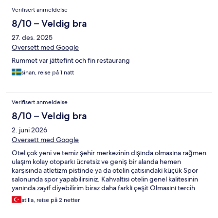
Verifisert anmeldelse
8/10 – Veldig bra
27. des. 2025
Oversett med Google
Rummet var jättefint och fin restaurang
sinan, reise på 1 natt
Verifisert anmeldelse
8/10 – Veldig bra
2. juni 2026
Oversett med Google
Otel çok yeni ve temiz şehir merkezinin dışında olmasına rağmen
ulaşım kolay otoparkı ücretsiz ve geniş bir alanda hemen
karşısında atletizm pistinde ya da otelin çatısındaki küçük Spor
salonunda spor yapabilirsiniz. Kahvaltısı otelin genel kalitesinin
yanında zayıf diyebilirim biraz daha farklı çeşit Olmasını tercih
ederdim personel güler yüzlü Odalar temiz
atilla, reise på 2 netter