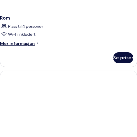
Rom
Plass til 4 personer
Wi-fi inkludert
Mer
Mer informasjon
informasjon
om
Se priser
Rom