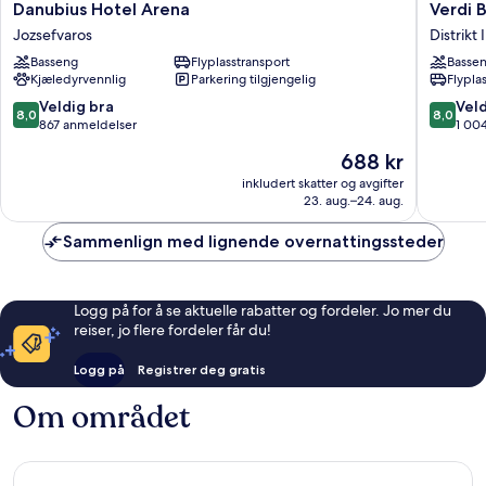
Danubius
Verdi
Danubius Hotel Arena
Verdi 
Hotel
Budape
Jozsefvaros
Distrikt I
Arena
Aquinc
Basseng
Flyplasstransport
Basse
Jozsefvaros
Distrikt
Kjæledyrvennlig
Parkering tilgjengelig
Flypla
III
8.0
8.0
Veldig bra
Veld
8,0
8,0
av
av
867 anmeldelser
1 00
10,
10,
Prisen
688 kr
Veldig
Veldig
er
bra,
bra,
inkludert skatter og avgifter
688 kr
23. aug.–24. aug.
867
1 004
anmeldelser
anmelde
Sammenlign med lignende overnattingssteder
Logg på for å se aktuelle rabatter og fordeler. Jo mer du
reiser, jo flere fordeler får du!
Logg på
Registrer deg gratis
Om området