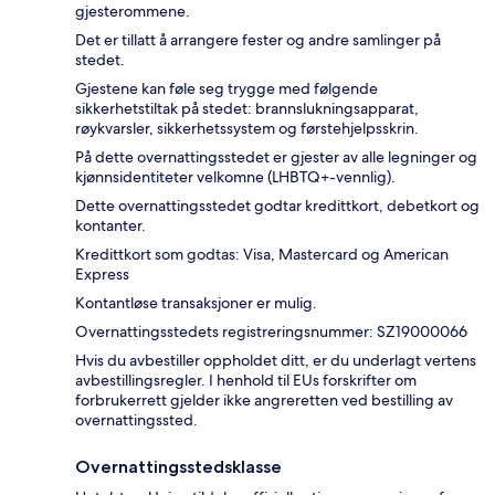
gjesterommene.
Det er tillatt å arrangere fester og andre samlinger på
stedet.
Gjestene kan føle seg trygge med følgende
sikkerhetstiltak på stedet: brannslukningsapparat,
røykvarsler, sikkerhetssystem og førstehjelpsskrin.
På dette overnattingsstedet er gjester av alle legninger og
kjønnsidentiteter velkomne (LHBTQ+-vennlig).
Dette overnattingsstedet godtar kredittkort, debetkort og
kontanter.
Kredittkort som godtas: Visa, Mastercard og American
Express
Kontantløse transaksjoner er mulig.
Overnattingsstedets registreringsnummer: SZ19000066
Hvis du avbestiller oppholdet ditt, er du underlagt vertens
avbestillingsregler. I henhold til EUs forskrifter om
forbrukerrett gjelder ikke angreretten ved bestilling av
overnattingssted.
Overnattingsstedsklasse