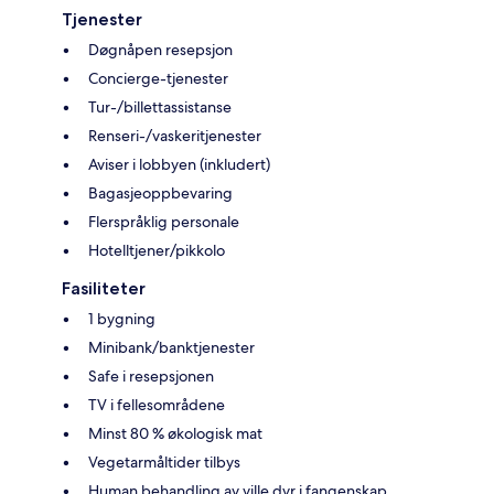
Tjenester
Døgnåpen resepsjon
Concierge-tjenester
Tur-/billettassistanse
Renseri-/vaskeritjenester
Aviser i lobbyen (inkludert)
Bagasjeoppbevaring
Flerspråklig personale
Hotelltjener/pikkolo
Fasiliteter
1 bygning
Minibank/banktjenester
Safe i resepsjonen
TV i fellesområdene
Minst 80 % økologisk mat
Vegetarmåltider tilbys
Human behandling av ville dyr i fangenskap