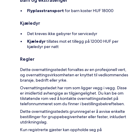
Barn og ekstrasenger
Flyplasstransport
for barn koster HUF 18000
Kjæledyr
Det kreves ikke gebyrer for servicedyr
Kjæledyr
tillates mot et tillegg på 12000 HUF per
kjæledyr per natt
Regler
Dette overnattingsstedet forvaltes av en profesjonell vert,
og overnattingsvirksomheten er knyttet til vedkommendes
bransje, bedrift eller yrke.
Overnattingsstedet har rom som ligger vegg i vegg. Disse
er imidlertid avhengige av tilgjengelighet. Du kan be om
tilstøtende rom ved å kontakte overnattingsstedet på
telefonnummeret som du finner i bestillingsbekreftelsen.
Dette overnattingsstedets grunnregel er å avvise enkelte
bestillinger for gruppebegivenheter eller fester, inkludert
utdrikningslag.
Kun registrerte gjester kan oppholde seg på