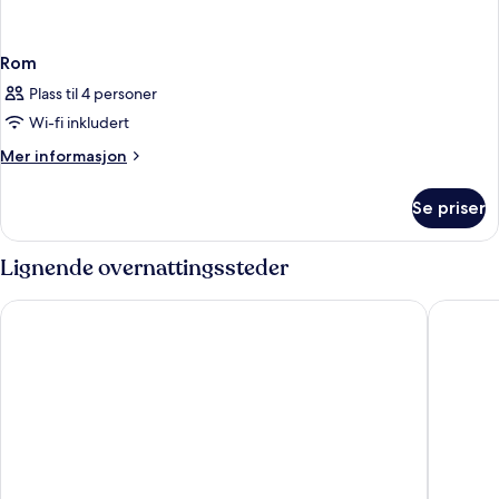
Rom
Plass til 4 personer
Wi-fi inkludert
Mer
Mer informasjon
informasjon
om
Se priser
Rom
Lignende overnattingssteder
Danubius Hotel Arena
Verdi B