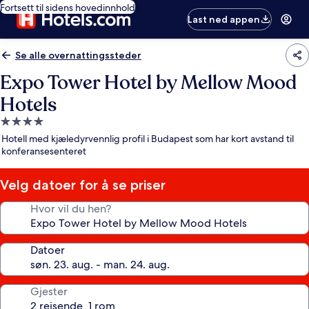
Fortsett til sidens hovedinnhold
Last ned appen
Se alle overnattingssteder
Expo Tower Hotel by Mellow Mood
Hotels
Overnattingssted
med
Hotell med kjæledyrvennlig profil i Budapest som har kort avstand til
4.0
konferansesenteret
stjerner
Velg datoer for å se priser
Hvor vil du hen?
Datoer
Gjester