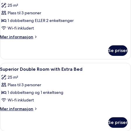
alle
standard
25 m²
bildene
Plass til 3 personer
av
Dobbelt-
1 dobbeltseng ELLER 2 enkeltsenger
eller
Wi-fi inkludert
tomannsrom
Mer
Mer informasjon
–
informasjon
superior
om
Se priser
Dobbelt-
eller
tomannsrom
Åpne
Superior Double Room with Extra Bed 
5
–
Superior Double Room with Extra Bed
alle
superior
25 m²
bildene
Plass til 3 personer
av
Superior
1 dobbeltseng og 1 enkeltseng
Double
Wi-fi inkludert
Room
Mer
Mer informasjon
with
informasjon
Extra
om
Se priser
Superior
Bed
Double