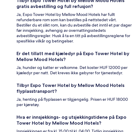
Tilbyr Expo Tower Hotel by Mellow Mood Hotels
gratis avbestilling og full refusjon?
Ja, Expo Tower Hotel by Mellow Mood Hotels har fullt
refunderbare rom som kan bestilles på nettstedet vårt.
Bestiller du et slikt rom, kan du avbestille det inntil et par dager
før innsjekking, avhengig av overnattingsstedets
avbestillingsregler. Husk å ta en titt på avbestillingsreglene for
spesifikke vilkår og betingelser.
Er det tillatt med kjæledyr på Expo Tower Hotel by
Mellow Mood Hotels?
Ja, hunder og katter er velkomne. Det koster HUF 12000 per
kjæledyr per natt. Det kreves ikke gebyrer for tjenestedyr.
Tilbyr Expo Tower Hotel by Mellow Mood Hotels
flyplasstransport?
Ja, henting på flyplassen er tilgjengelig. Prisen er HUF 18000
per kjøretøy.
Hva er innsjekkings- og utsjekkingstidene på Expo
Tower Hotel by Mellow Mood Hotels?
Innsjekkingen er fra kl. 15.00 til kl. 04.00. Tidlig innsjekking