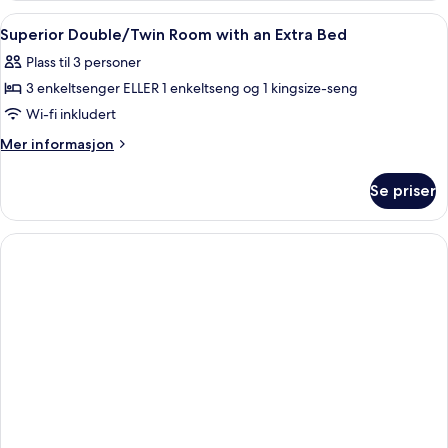
Room
Åpne
Sengetøy av topp kvalitet, safe på r
4
with
Superior Double/Twin Room with an Extra Bed
alle
Extra
Plass til 3 personer
Bed
bildene
3 enkeltsenger ELLER 1 enkeltseng og 1 kingsize-seng
av
Superior
Wi-fi inkludert
Double/Twin
Mer
Mer informasjon
Room
informasjon
om
with
Se priser
Superior
an
Double/Twin
Extra
Room
Bed
with
an
Extra
Bed