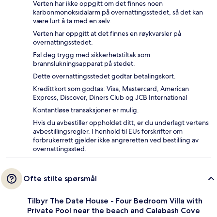
Verten har ikke oppgitt om det finnes noen
karbonmonoksidalarm på overnattingsstedet, så det kan
være lurt å ta med en selv.
Verten har oppgitt at det finnes en røykvarsler på
overnattingsstedet.
Føl deg trygg med sikkerhetstiltak som
brannslukningsapparat på stedet.
Dette overnattingsstedet godtar betalingskort.
Kredittkort som godtas: Visa, Mastercard, American
Express, Discover, Diners Club og JCB International
Kontantløse transaksjoner er mulig.
Hvis du avbestiller oppholdet ditt, er du underlagt vertens
avbestillingsregler. I henhold til EUs forskrifter om
forbrukerrett gjelder ikke angreretten ved bestilling av
overnattingssted.
Ofte stilte spørsmål
Tilbyr The Date House - Four Bedroom Villa with
Private Pool near the beach and Calabash Cove