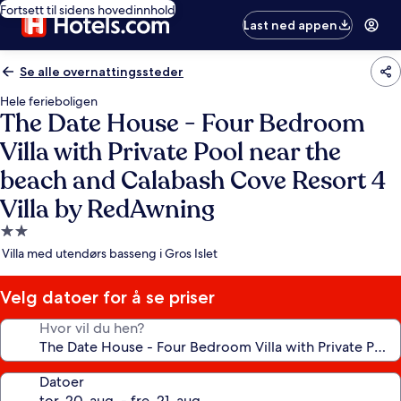
Fortsett til sidens hovedinnhold
Last ned appen
Se alle overnattingssteder
Hele ferieboligen
The Date House - Four Bedroom
Villa with Private Pool near the
beach and Calabash Cove Resort 4
Villa by RedAwning
Overnattingssted
med
Villa med utendørs basseng i Gros Islet
2.0
stjerner
Velg datoer for å se priser
Hvor vil du hen?
Datoer