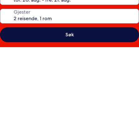
Gjester
Søk
Bildegalleri
av
The