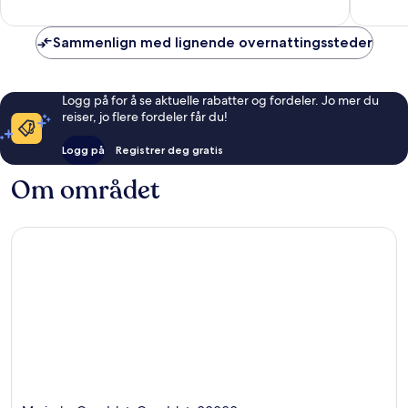
Villa
anmelde
1
by
anmeldelse
RedAwning
Sammenlign med lignende overnattingssteder
Gros
Islet
Logg på for å se aktuelle rabatter og fordeler. Jo mer du
reiser, jo flere fordeler får du!
Logg på
Registrer deg gratis
Om området