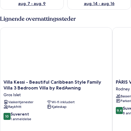
aug. 7 - aug. 9
aug. 14 - aug. 16
Lignende overnattingssteder
Villa Kessi - Beautiful Caribbean Style Family Villa 3 Bedroom
PÀRIS Vi
Villa
PÀRIS
Villa Kessi - Beautiful Caribbean Style Family
PÀRIS 
Kessi
Villas
Villa 3 Bedroom Villa by RedAwning
Rodney 
-
2BD
Gros Islet
Basse
Beautiful
Villa
Parker
Caribbean
Vaskeritjenester
Wi-fi inkludert
Rodney
Røykfritt
Kjøleskap
Style
Bay
9.4
Suv
9,4
Family
Rodney
av
8 an
10.0
Suverent
10
Villa
Bay
10,
av
1 anmeldelse
3
Suveren
10,
Bedroom
8
Suverent,