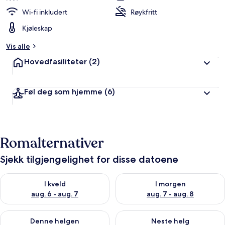
Resort
Wi-fi inkludert
Røykfritt
4
Kjøleskap
Villa
Vis alle
by
Hovedfasiliteter
(2)
RedAwning
Føl deg som hjemme
(6)
Romalternativer
Sjekk tilgjengelighet for disse datoene
Sjekk tilgjengelighet for i kveld, aug. 6 - aug. 7
Sjekk tilgjengelighet for i mor
I kveld
I morgen
aug. 6 - aug. 7
aug. 7 - aug. 8
Sjekk tilgjengelighet for denne helgen, aug. 7 - aug. 9
Sjekk tilgjengelighet for neste 
Denne helgen
Neste helg