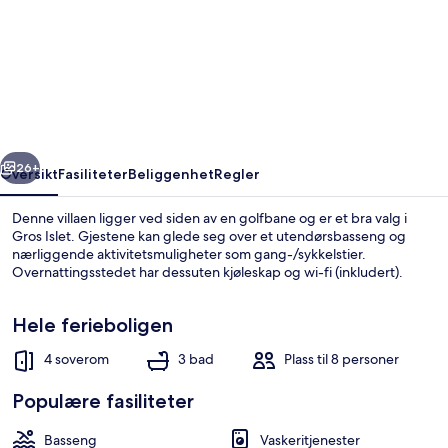
Date
House
-
Four
Bedroom
rige
Neste
Villa
26+
Oversikt
Fasiliteter
Beliggenhet
Regler
with
Denne villaen ligger ved siden av en golfbane og er et bra valg i
Private
Gros Islet. Gjestene kan glede seg over et utendørsbasseng og
nærliggende aktivitetsmuligheter som gang-/sykkelstier.
Pool
Overnattingsstedet har dessuten kjøleskap og wi-fi (inkludert).
near
the
Hele ferieboligen
beach
4 soverom
3 bad
Plass til 8 personer
and
Villa, 4 soverom | Oppholdsområde
Populære fasiliteter
Calabash
Cove
Basseng
Vaskeritjenester