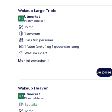
Åpne
Allergitestet sengetøy, dundyne
7
Wakeup Large Triple
alle
Utmerket
bildene
8,6
8,6 av 10
(14
14 anmeldelser
av
anmeldelser)
15 m²
Wakeup
1 soverom
Large
Plass til 3 personer
Triple
1 futon (enkel) og 1 queensize-seng
Wi-fi inkludert
Mer
Mer informasjon
informasjon
om
Se prise
Wakeup
Large
Triple
Åpne
Allergitestet sengetøy, dundyne
14
Wakeup Heaven
alle
Utmerket
bildene
8,6
8,6 av 10
(13
13 anmeldelser
av
anmeldelser)
Byutsikt
Wakeup
12 m²