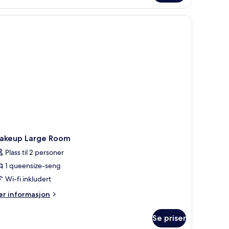
iple
on
vebord og lydisolert
fundable
akeup Large Room
Plass til 2 personer
1 queensize-seng
Wi-fi inkludert
er
r informasjon
formasjon
m
Se priser
akeup