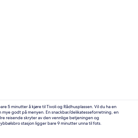
Lobby
5 minutter å kjøre til Tivoli og Rådhusplassen. Vil du ha en
afeen mye godt på menyen. En snackbar/delikatesseforretning, en
re reisende skryter av den vennlige betjeningen og
Lobby
bbølsbro stasjon ligger bare 9 minutter unna til fots.