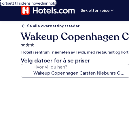
Fortsett til sidens hovedinnhold
Søk etter reise
Se alle overnattingssteder
Wakeup Copenhagen Ca
Overnattingssted
med
Hotell i sentrum i nærheten av Tivoli, med restaurant og kort
3.0
Velg datoer for å se priser
stjerner
Hvor vil du hen?
Bildegalleri
av
Wakeup
Copenhagen
Carsten
Niebuhrs