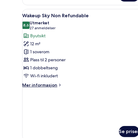
Non
Refundable
Åpne
Allergitestet sengetøy, dundyne
8
Wakeup Sky Non Refundable
alle
Utmerket
bildene
8,6
8,6 av 10
(27
27 anmeldelser
av
anmeldelser)
Byutsikt
Wakeup
12 m²
Sky
1 soverom
Non
Plass til 2 personer
Refundable
1 dobbeltseng
Wi-fi inkludert
Mer
Mer informasjon
informasjon
om
Wakeup
Sky
Non
Refundable
Se prise