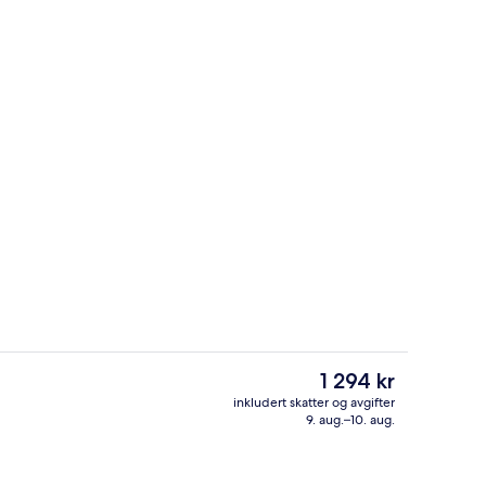
Resepsjon
Den
1 294 kr
nåværende
inkludert skatter og avgifter
prisen
9. aug.–10. aug.
Lounge
er
1 294 kr