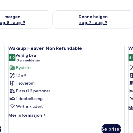
elighet for i morgen, aug. 8 - aug. 9
Sjekk tilgjengelighet for denne helgen
I morgen
Denne helgen
ug. 8 - aug. 9
aug. 7 - aug. 9
r, skrivebord og lydisolert
Åpne
Allergitestet sengetøy, dundyner, skri
Å
12
Wakeup Heaven Non Refundable
W
alle
al
Veldig bra
bildene
8,0
b
8,
8,0 av 10
(10
10 anmeldelser
av
a
anmeldelser)
Byutsikt
Wakeup
W
12 m²
Heaven
L
1 soverom
Non
T
Plass til 2 personer
Refundable
N
1 dobbeltseng
R
Wi-fi inkludert
M
Me
in
Mer
Mer informasjon
o
informasjon
W
om
La
r
Se priser
Wakeup