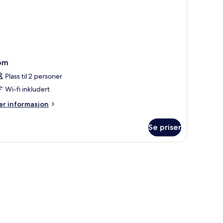
om
Plass til 2 personer
Wi-fi inkludert
er
r informasjon
formasjon
m
Se priser
om