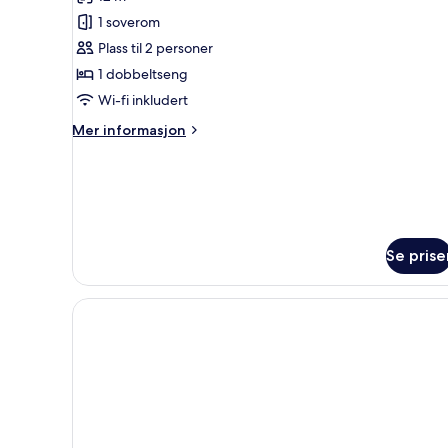
Heaven
1 soverom
Plass til 2 personer
1 dobbeltseng
Wi-fi inkludert
Mer
Mer informasjon
informasjon
om
Wakeup
Heaven
Se prise