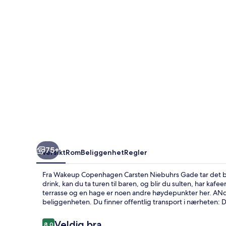
Gade
75+
Oversikt
Rom
Beliggenhet
Regler
Fra Wakeup Copenhagen Carsten Niebuhrs Gade tar det bare 
drink, kan du ta turen til baren, og blir du sulten, har k
terrasse og en hage er noen andre høydepunkter her. ANd
beliggenheten. Du finner offentlig transport i nærheten: Dy
Anmeldelser
Veldig bra
8,0