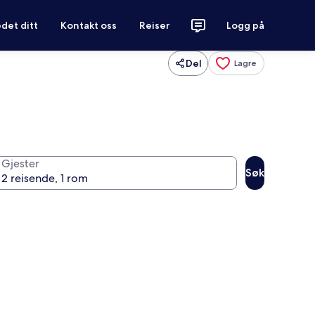
det ditt
Kontakt oss
Reiser
Logg på
Del
Lagre
Gjester
Søk