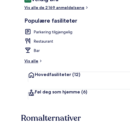
8,0 av 10 –
Vis alle de 2 169 anmeldelsene
Allergitestet
Populære fasiliteter
Parkering tilgjengelig
Restaurant
Bar
Vis alle
Hovedfasiliteter
(12)
Føl deg som hjemme
(6)
Romalternativer