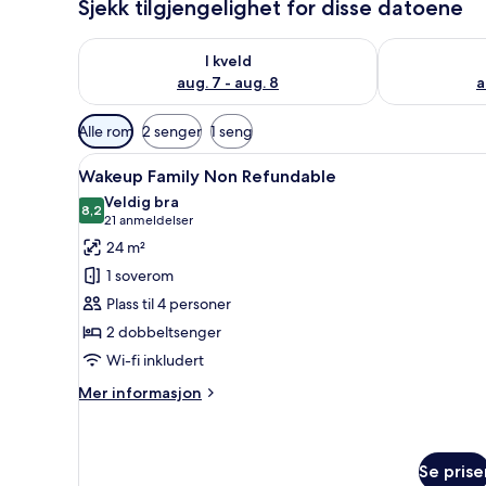
Sjekk tilgjengelighet for disse datoene
Sjekk tilgjengelighet for i kveld, aug. 7 - aug. 8
Sjekk tilgjeng
I kveld
aug. 7 - aug. 8
a
Tilgjengelige
Alle rom
2 senger
1 seng
filtre
Åpne
Allergitestet sengetøy, dundyne
for
8
Wakeup Family Non Refundable
alle
rom
Veldig bra
bildene
8,2
8,2 av 10
(21
21 anmeldelser
av
anmeldelser)
24 m²
Wakeup
1 soverom
Family
Plass til 4 personer
Non
2 dobbeltsenger
Refundable
Wi-fi inkludert
Mer
Mer informasjon
informasjon
om
Wakeup
Family
Se prise