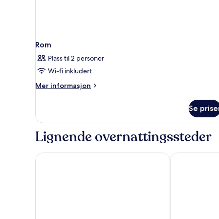
Rom
Plass til 2 personer
Wi-fi inkludert
Mer
Mer informasjon
informasjon
om
Se prise
Rom
Lignende overnattingssteder
CABINN Copenhagen
Wakeup Cope