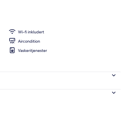
 sengetøy, dundyner, skrivebord og lydisolert
Wi-fi inkludert
Aircondition
Vaskeritjenester