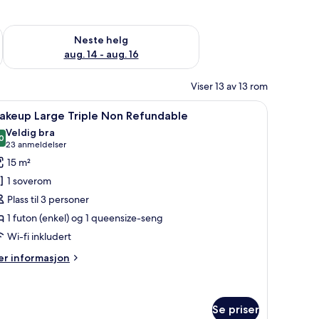
, aug. 7 - aug. 9
Sjekk tilgjengelighet for neste helg, aug. 14 - aug. 16
Neste helg
aug. 14 - aug. 16
Viser 13 av 13 rom
vebord og lydisolert
pne
Allergitestet sengetøy, dundyner, skrivebord o
7
akeup Large Triple Non Refundable
le
Veldig bra
ildene
0
8,0 av 10
(23
23 anmeldelser
v
anmeldelser)
15 m²
akeup
1 soverom
arge
Plass til 3 personer
riple
1 futon (enkel) og 1 queensize-seng
on
Wi-fi inkludert
efundable
er
r informasjon
formasjon
m
akeup
rge
Se priser