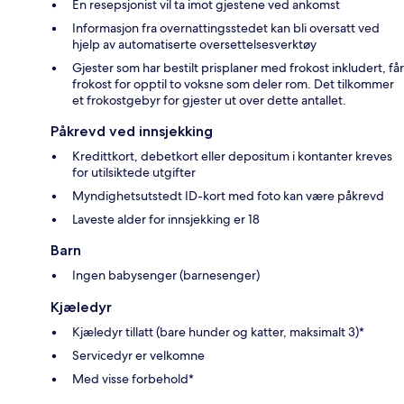
En resepsjonist vil ta imot gjestene ved ankomst
Informasjon fra overnattingsstedet kan bli oversatt ved
hjelp av automatiserte oversettelsesverktøy
Gjester som har bestilt prisplaner med frokost inkludert, får
frokost for opptil to voksne som deler rom. Det tilkommer
et frokostgebyr for gjester ut over dette antallet.
Påkrevd ved innsjekking
Kredittkort, debetkort eller depositum i kontanter kreves
for utilsiktede utgifter
Myndighetsutstedt ID-kort med foto kan være påkrevd
Laveste alder for innsjekking er 18
Barn
Ingen babysenger (barnesenger)
Kjæledyr
Kjæledyr tillatt (bare hunder og katter, maksimalt 3)*
Servicedyr er velkomne
Med visse forbehold*