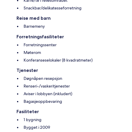
Kaffe/te i fellesområdet
Snackbar/delikatesseforretning
Reise med barn
Barnemeny
Forretningsfasiliteter
Forretningssenter
Møterom
Konferanseselokaler (8 kvadratmeter)
Tjenester
Døgnåpen resepsjon
Renseri-/vaskeritjenester
Aviser i lobbyen (inkludert)
Bagasjeoppbevaring
Fasiliteter
1 bygning
Bygget i 2009