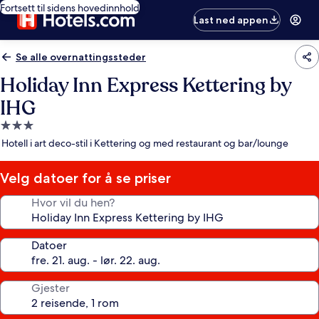
Fortsett til sidens hovedinnhold
Last ned appen
Se alle overnattingssteder
Holiday Inn Express Kettering by
IHG
Overnattingssted
med
Hotell i art deco-stil i Kettering og med restaurant og bar/lounge
3.0
stjerner
Velg datoer for å se priser
Hvor vil du hen?
Datoer
Gjester