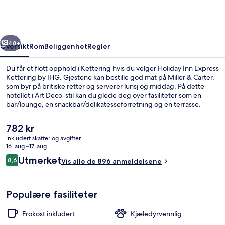
Kettering
by
IHG
rige
Neste
48+
Oversikt
Rom
Beliggenhet
Regler
Du får et flott opphold i Kettering hvis du velger Holiday Inn Express
Kettering by IHG. Gjestene kan bestille god mat på Miller & Carter,
som byr på britiske retter og serverer lunsj og middag. På dette
hotellet i Art Deco-stil kan du glede deg over fasiliteter som en
bar/lounge, en snackbar/delikatesseforretning og en terrasse.
Andre reisende skryter av blant annet den vennlige betjeningen.
Den
782 kr
nåværende
inkludert skatter og avgifter
prisen
16. aug.–17. aug.
Frokostbuffé er inkludert hver dag
er
Anmeldelser
Utmerket
8,6
Vis alle de 896 anmeldelsene
782 kr
8,6 av 10 –
Populære fasiliteter
Frokost inkludert
Kjæledyrvennlig