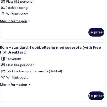
Hot
Plass til 2 personer
Rom
Breakfast)
1 dobbeltseng
–
standard,
Wi-fi inkludert
1
Mer
Mer informasjon
dobbeltseng,
informasjon
om
tilgjengelighetstilpasset
Se priser
Rom
(Free
–
Hot
standard,
Åpne
Rom – standard, 1 dobbeltseng med sove
12
Breakfast)
1
Rom – standard, 1 dobbeltseng med sovesofa (with Free
alle
dobbeltseng,
Hot Breakfast)
tilgjengelighetstilpasset
bildene
1 soverom
(Free
av
Hot
Plass til 4 personer
Rom
Breakfast)
1 dobbeltseng og 1 sovesofa (dobbel)
–
standard,
Wi-fi inkludert
1
Mer
Mer informasjon
dobbeltseng
informasjon
om
med
Se priser
Rom
sovesofa
–
(with
standard,