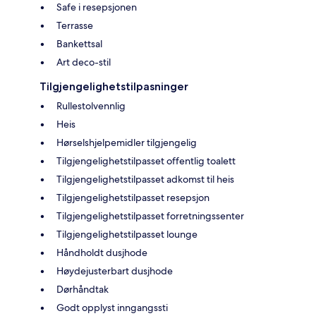
Safe i resepsjonen
Terrasse
Bankettsal
Art deco-stil
Tilgjengelighetstilpasninger
Rullestolvennlig
Heis
Hørselshjelpemidler tilgjengelig
Tilgjengelighetstilpasset offentlig toalett
Tilgjengelighetstilpasset adkomst til heis
Tilgjengelighetstilpasset resepsjon
Tilgjengelighetstilpasset forretningssenter
Tilgjengelighetstilpasset lounge
Håndholdt dusjhode
Høydejusterbart dusjhode
Dørhåndtak
Godt opplyst inngangssti