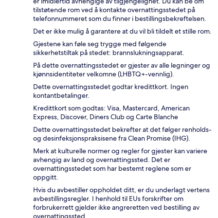
er imidlertid avhengige av tilgjengelighet. Du kan be om
tilstøtende rom ved å kontakte overnattingsstedet på
telefonnummeret som du finner i bestillingsbekreftelsen.
Det er ikke mulig å garantere at du vil bli tildelt et stille rom.
Gjestene kan føle seg trygge med følgende
sikkerhetstiltak på stedet: brannslukningsapparat.
På dette overnattingsstedet er gjester av alle legninger og
kjønnsidentiteter velkomne (LHBTQ+-vennlig).
Dette overnattingsstedet godtar kredittkort. Ingen
kontantbetalinger.
Kredittkort som godtas: Visa, Mastercard, American
Express, Discover, Diners Club og Carte Blanche
Dette overnattingsstedet bekrefter at det følger renholds-
og desinfeksjonspraksisene fra Clean Promise (IHG).
Merk at kulturelle normer og regler for gjester kan variere
avhengig av land og overnattingssted. Det er
overnattingsstedet som har bestemt reglene som er
oppgitt.
Hvis du avbestiller oppholdet ditt, er du underlagt vertens
avbestillingsregler. I henhold til EUs forskrifter om
forbrukerrett gjelder ikke angreretten ved bestilling av
overnattingssted.