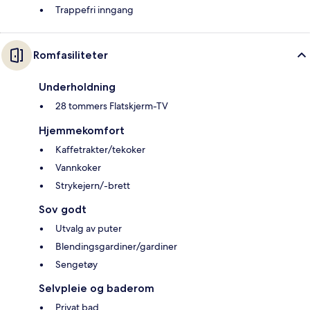
Trappefri inngang
Romfasiliteter
Underholdning
28 tommers Flatskjerm-TV
Hjemmekomfort
Kaffetrakter/tekoker
Vannkoker
Strykejern/-brett
Sov godt
Utvalg av puter
Blendingsgardiner/gardiner
Sengetøy
Selvpleie og baderom
Privat bad