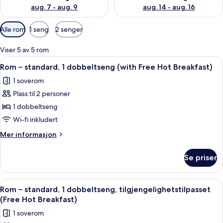
aug. 7 - aug. 9
aug. 14 - aug. 16
Tilgjengelige
Alle rom
1 seng
2 senger
filtre
for
Viser 5 av 5 rom
rom
Åpne
Skrivebord, blendingsgardiner, strykej
12
Rom – standard, 1 dobbeltseng (with Free Hot Breakfast)
alle
1 soverom
bildene
Plass til 2 personer
av
Rom
1 dobbeltseng
–
Wi-fi inkludert
standard,
Mer
Mer informasjon
1
informasjon
dobbeltseng
om
Se priser
Rom
(with
–
Free
standard,
Åpne
Skrivebord, blendingsgardiner, strykej
Hot
12
1
Rom – standard, 1 dobbeltseng, tilgjengelighetstilpasset
alle
dobbeltseng
Breakfast)
(Free Hot Breakfast)
(with
bildene
1 soverom
Free
av