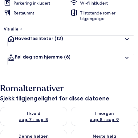
Parkering inkludert
Wi-fi inkludert
Restaurant
Tilstøtende rom er
tilgjengelige
Vis alle
Hovedfasiliteter
(12)
Føl deg som hjemme
(6)
Romalternativer
Sjekk tilgjengelighet for disse datoene
Sjekk tilgjengelighet for i kveld, aug. 7 - aug. 8
Sjekk tilgjengelighet for i mor
I kveld
I morgen
aug. 7 - aug. 8
aug. 8 - aug. 9
Sjekk tilgjengelighet for denne helgen, aug. 7 - aug. 9
Sjekk tilgjengelighet for neste 
Denne helgen
Neste helg