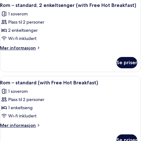
Åpne
Skrivebord, blendingsgardiner, strykej
11
Free
1
Rom – standard, 2 enkeltsenger (with Free Hot Breakfast)
alle
dobbeltseng
Hot
1 soverom
med
bildene
Breakfast)
sovesofa
Plass til 2 personer
av
(with
Rom
2 enkeltsenger
Free
–
Hot
Wi-fi inkludert
Breakfast)
standard,
Mer
Mer informasjon
2
informasjon
enkeltsenger
om
Se priser
Rom
(with
–
Free
standard,
Åpne
Skrivebord, blendingsgardiner, strykej
Hot
7
2
Rom – standard (with Free Hot Breakfast)
alle
enkeltsenger
Breakfast)
1 soverom
(with
bildene
Free
Plass til 2 personer
av
Hot
Rom
1 enkeltseng
Breakfast)
–
Wi-fi inkludert
standard
Mer
Mer informasjon
(with
informasjon
Free
om
Se priser