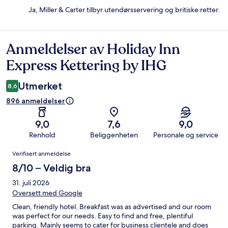
Ja, Miller & Carter tilbyr utendørsservering og britiske retter.
Anmeldelser av Holiday Inn
Anmeldelser
Express Kettering by IHG
Utmerket
8,6
896 anmeldelser
9,0
7,6
9,0
Renhold
Beliggenheten
Personale og service
Anmeldelser
Verifisert anmeldelse
8/10 – Veldig bra
31. juli 2026
Oversett med Google
Clean, friendly hotel. Breakfast was as advertised and our room
was perfect for our needs. Easy to find and free, plentiful
parking. Mainly seems to cater for business clientele and does