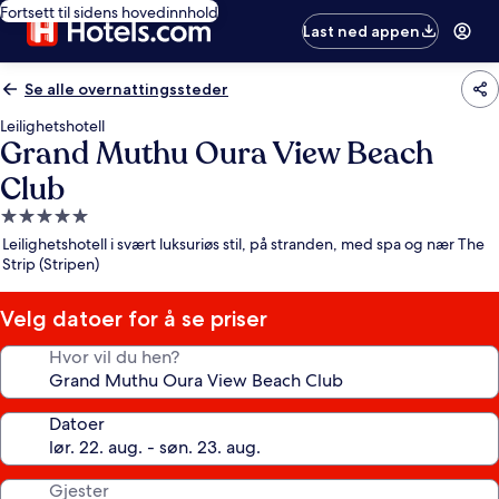
Fortsett til sidens hovedinnhold
Last ned appen
Se alle overnattingssteder
Leilighetshotell
Grand Muthu Oura View Beach
Club
Overnattingssted
med
Leilighetshotell i svært luksuriøs stil, på stranden, med spa og nær The
5.0
Strip (Stripen)
stjerner
Velg datoer for å se priser
Hvor vil du hen?
Datoer
Gjester