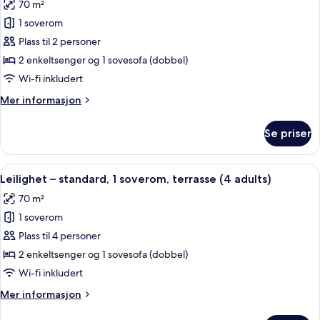
70 m²
Pool
bildene
View)
1 soverom
av
Leilighet
Plass til 2 personer
–
2 enkeltsenger og 1 sovesofa (dobbel)
standard,
Wi-fi inkludert
1
Mer
Mer informasjon
soverom,
informasjon
terrasse
om
Se priser
Leilighet
–
standard,
Åpne
En 45-tommers TV med Parabol-TV
8
1
Leilighet – standard, 1 soverom, terrasse (4 adults)
alle
soverom,
70 m²
terrasse
bildene
1 soverom
av
Leilighet
Plass til 4 personer
–
2 enkeltsenger og 1 sovesofa (dobbel)
standard,
Wi-fi inkludert
1
Mer
Mer informasjon
soverom,
informasjon
terrasse
om