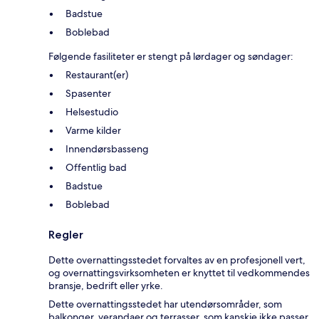
Badstue
Boblebad
Følgende fasiliteter er stengt på lørdager og søndager:
Restaurant(er)
Spasenter
Helsestudio
Varme kilder
Innendørsbasseng
Offentlig bad
Badstue
Boblebad
Regler
Dette overnattingsstedet forvaltes av en profesjonell vert,
og overnattingsvirksomheten er knyttet til vedkommendes
bransje, bedrift eller yrke.
Dette overnattingsstedet har utendørsområder, som
balkonger, verandaer og terrasser, som kanskje ikke passer