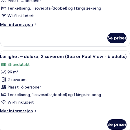
–
-
Plass til 4 personer
2+2)
deluxe,
1 enkeltseng, 1 sovesofa (dobbel) og 1 kingsize-seng
2
Wi-fi inkludert
soverom
Mer
Mer informasjon
(Sea
informasjon
or
om
Se priser
Pool
Leilighet
–
View
deluxe,
Åpne
En 45-tommers TV med Parabol-TV
-
7
2
Leilighet – deluxe, 2 soverom (Sea or Pool View - 6 adults)
alle
4
soverom
Strandutsikt
(Sea
bildene
adults)
or
99 m²
av
Pool
Leilighet
2 soverom
View
–
-
Plass til 6 personer
4
deluxe,
1 enkeltseng, 1 sovesofa (dobbel) og 1 kingsize-seng
adults)
2
Wi-fi inkludert
soverom
Mer
Mer informasjon
(Sea
informasjon
or
om
Se priser
Pool
Leilighet