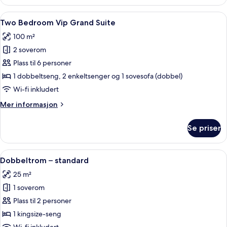
–
View
deluxe,
Åpne
Two Bedroom Vip Grand Suite | Opph
-
9
2
Two Bedroom Vip Grand Suite
alle
6
soverom
100 m²
(Sea
bildene
adults)
or
2 soverom
av
Pool
Two
Plass til 6 personer
View
Bedroom
-
1 dobbeltseng, 2 enkeltsenger og 1 sovesofa (dobbel)
6
Vip
Wi-fi inkludert
adults)
Grand
Mer
Mer informasjon
Suite
informasjon
om
Se priser
Two
Bedroom
Vip
Åpne
Dobbeltrom – standard | Strykejern/-br
4
Grand
Dobbeltrom – standard
alle
Suite
25 m²
bildene
1 soverom
av
Dobbeltrom
Plass til 2 personer
–
1 kingsize-seng
standard