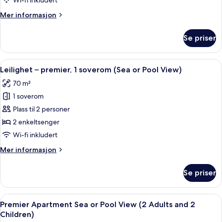
Wi-fi inkludert
Mer
Mer informasjon
informasjon
om
Se priser
Dobbeltrom
–
standard
Åpne
Strykejern/-brett, barnesenger (inklude
6
Leilighet – premier, 1 soverom (Sea or Pool View)
alle
70 m²
bildene
1 soverom
av
Leilighet
Plass til 2 personer
–
2 enkeltsenger
premier,
Wi-fi inkludert
1
Mer
Mer informasjon
soverom
informasjon
(Sea
om
Se priser
Leilighet
or
–
Pool
premier,
Åpne
Strykejern/-brett, barnesenger (inklude
View)
6
1
Premier Apartment Sea or Pool View (2 Adults and 2
alle
soverom
Children)
(Sea
bildene