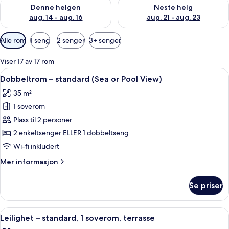
Sjekk tilgjengelighet for denne helgen, aug. 14 - aug. 16
Sjekk tilgjengelighet for neste
Denne helgen
Neste helg
aug. 14 - aug. 16
aug. 21 - aug. 23
Tilgjengelige
Alle rom
1 seng
2 senger
3+ senger
filtre
for
Viser 17 av 17 rom
rom
Åpne
Dobbeltrom – standard (Sea or Pool Vie
6
Dobbeltrom – standard (Sea or Pool View)
alle
35 m²
bildene
1 soverom
av
Dobbeltrom
Plass til 2 personer
–
2 enkeltsenger ELLER 1 dobbeltseng
standard
Wi-fi inkludert
(Sea
Mer
Mer informasjon
or
informasjon
Pool
om
Se priser
Dobbeltrom
View)
–
standard
Åpne
En 45-tommers TV med Parabol-TV
8
(Sea
Leilighet – standard, 1 soverom, terrasse
alle
or