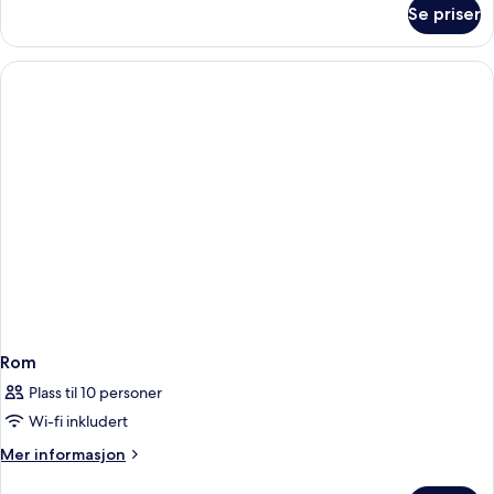
om
Se priser
Rom
Rom
Plass til 10 personer
Wi-fi inkludert
Mer
Mer informasjon
informasjon
om