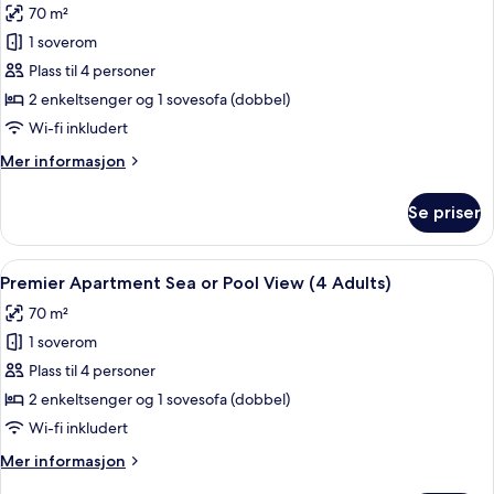
70 m²
or
av
Pool
1 soverom
Premier
View)
Plass til 4 personer
Apartment
Sea
2 enkeltsenger og 1 sovesofa (dobbel)
or
Wi-fi inkludert
Pool
Mer
Mer informasjon
View
informasjon
(2
om
Se priser
Premier
Adults
Apartment
and
Sea
Åpne
Strykejern/-brett, barnesenger (inklude
2
6
or
Premier Apartment Sea or Pool View (4 Adults)
alle
Pool
Children)
70 m²
View
bildene
(2
1 soverom
av
Adults
Premier
Plass til 4 personer
and
Apartment
2
2 enkeltsenger og 1 sovesofa (dobbel)
Children)
Sea
Wi-fi inkludert
or
Mer
Mer informasjon
Pool
informasjon