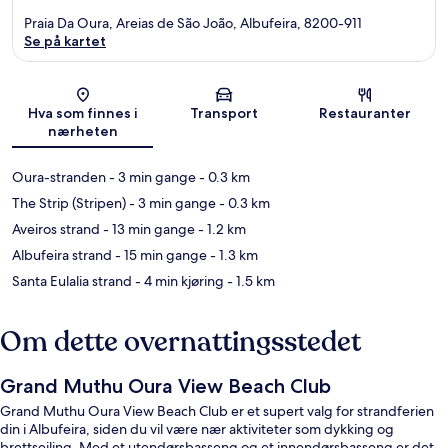
Praia Da Oura, Areias de São João, Albufeira, 8200-911
Se på kartet
Kart
Hva som finnes i
Transport
Restauranter
nærheten
Oura-stranden
- 3 min gange
- 0.3 km
The Strip (Stripen)
- 3 min gange
- 0.3 km
Aveiros strand
- 13 min gange
- 1.2 km
Albufeira strand
- 15 min gange
- 1.3 km
Santa Eulalia strand
- 4 min kjøring
- 1.5 km
Om dette overnattingsstedet
Grand Muthu Oura View Beach Club
Grand Muthu Oura View Beach Club er et supert valg for strandferien
din i Albufeira, siden du vil være nær aktiviteter som dykking og
brettseiling. Med et utendørsbasseng og et innendørsbasseng er det