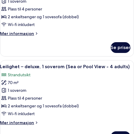
Leilighet
1 soverom
View)
–
Plass til 4 personer
deluxe,
2 enkeltsenger og 1 sovesofa (dobbel)
1
Wi-fi inkludert
soverom
Mer
Mer informasjon
(Sea
informasjon
or
om
Se priser
Pool
Leilighet
–
View
deluxe,
Åpne
Strykejern/-brett, barnesenger (inklude
-
6
1
Leilighet – deluxe, 1 soverom (Sea or Pool View - 4 adults)
alle
2+2)
soverom
Strandutsikt
(Sea
bildene
or
70 m²
av
Pool
Leilighet
1 soverom
View
–
-
Plass til 4 personer
2+2)
deluxe,
2 enkeltsenger og 1 sovesofa (dobbel)
1
Wi-fi inkludert
soverom
Mer
Mer informasjon
(Sea
informasjon
or
om