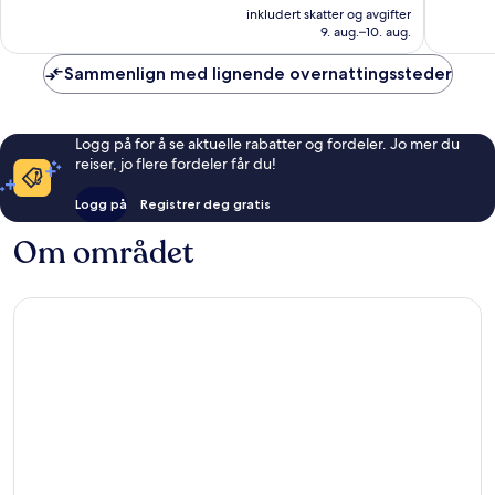
er
755
anmelde
inkludert skatter og avgifter
4 248 kr
anmeldelser
9. aug.–10. aug.
Sammenlign med lignende overnattingssteder
Logg på for å se aktuelle rabatter og fordeler. Jo mer du
reiser, jo flere fordeler får du!
Logg på
Registrer deg gratis
Om området