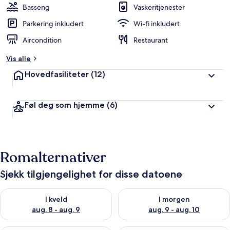
Basseng
Vaskeritjenester
Parkering inkludert
Wi-fi inkludert
Aircondition
Restaurant
Vis alle
Hovedfasiliteter
(12)
Føl deg som hjemme
(6)
Romalternativer
Sjekk tilgjengelighet for disse datoene
Sjekk tilgjengelighet for i kveld, aug. 8 - aug. 9
Sjekk tilgjengelighet for i mor
I kveld
I morgen
aug. 8 - aug. 9
aug. 9 - aug. 10