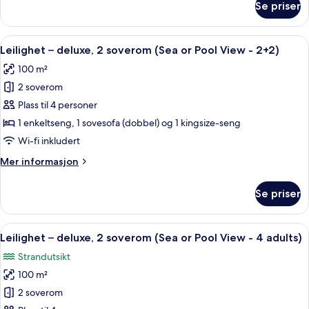
Se priser
Pool
Leilighet
–
View
deluxe,
Åpne
En 45-tommers TV med Parabol-TV
-
7
1
Leilighet – deluxe, 2 soverom (Sea or Pool View - 2+2)
alle
4
soverom
100 m²
(Sea
bildene
adults)
or
2 soverom
av
Pool
Leilighet
Plass til 4 personer
View
–
-
1 enkeltseng, 1 sovesofa (dobbel) og 1 kingsize-seng
4
deluxe,
Wi-fi inkludert
adults)
2
Mer
Mer informasjon
soverom
informasjon
(Sea
om
Se priser
Leilighet
or
–
Pool
deluxe,
Åpne
En 45-tommers TV med Parabol-TV
View
7
2
Leilighet – deluxe, 2 soverom (Sea or Pool View - 4 adults)
alle
-
soverom
Strandutsikt
(Sea
bildene
2+2)
or
100 m²
av
Pool
Leilighet
2 soverom
View