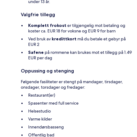
under 13 år.
Valgfrie tillegg
Komplett frokost
er tilgjengelig mot betaling og
koster ca. EUR 18 for voksne og EUR 9 for barn
Ved bruk av
kredittkort
må du betale et gebyr på
EUR 2
Safene
på rommene kan brukes mot et tillegg på 1.49
EUR per dag
Oppussing og stenging
Følgende fasiliteter er stengt på mandager, tirsdager,
onsdager, torsdager og fredager:
Restaurant(er)
Spasenter med full service
Helsestudio
Varme kilder
Innendørsbasseng
Offentlig bad