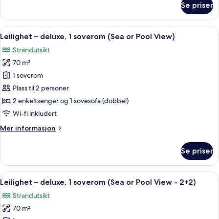
Se priser
Leilighet
(4
–
adults)
standard,
Åpne
Strykejern/-brett, barnesenger (inklude
6
1
Leilighet – deluxe, 1 soverom (Sea or Pool View)
alle
soverom,
Strandutsikt
terrasse
bildene
(4
70 m²
av
adults)
Leilighet
1 soverom
–
Plass til 2 personer
deluxe,
2 enkeltsenger og 1 sovesofa (dobbel)
1
Wi-fi inkludert
soverom
Mer
Mer informasjon
(Sea
informasjon
or
om
Se priser
Pool
Leilighet
–
View)
deluxe,
Åpne
Strykejern/-brett, barnesenger (inklude
6
1
Leilighet – deluxe, 1 soverom (Sea or Pool View - 2+2)
alle
soverom
Strandutsikt
(Sea
bildene
or
70 m²
av
Pool