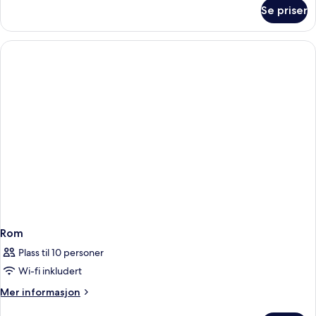
om
Se priser
Rom
Rom
Plass til 10 personer
Wi-fi inkludert
Mer
Mer informasjon
informasjon