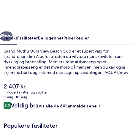
Oura
View
Beach
Club
rige
Neste
153+
Oversikt
Fasiliteter
Beliggenhet
Priser
Regler
Grand Muthu Oura View Beach Club er et supert valg for
strandferien din i Albufeira, siden du vil være nær aktiviteter som
dykking og brettseiling. Med et utendørsbasseng og et
innendørsbasseng er det mye moro på menyen, men du kan også
skjemme bort deg selv med massasje i spaavdelingen. AQUA (én av
14 restauranter) byr på middelhavsretter og serverer frokost. Her
finner du 8 barer/lounger og en takterrasse, og leilighetene byr på
Den
2 407 kr
både kjøleskap og wi-fi inkludert. Andre reisende skryter av blant
nåværende
inkludert skatter og avgifter
annet den vennlige betjeningen.
prisen
9. aug.–10. aug.
Innendørsbasseng,utendørsbasseng, b
er
Anmeldelser
Veldig bra
8,0
Vis alle de 691 anmeldelsene
2 407 kr
8,0 av 10 –
Populære fasiliteter