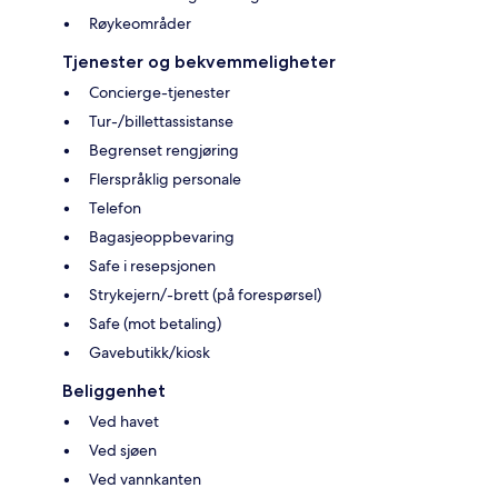
Røykeområder
Tjenester og bekvemmeligheter
Concierge-tjenester
Tur-/billettassistanse
Begrenset rengjøring
Flerspråklig personale
Telefon
Bagasjeoppbevaring
Safe i resepsjonen
Strykejern/-brett (på forespørsel)
Safe (mot betaling)
Gavebutikk/kiosk
Beliggenhet
Ved havet
Ved sjøen
Ved vannkanten