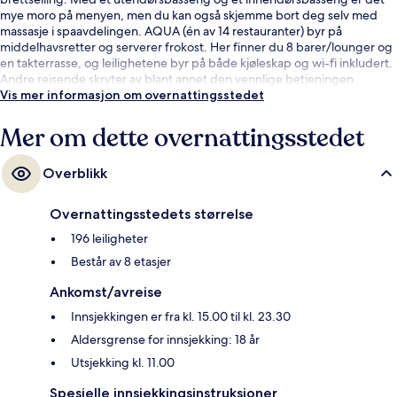
mye moro på menyen, men du kan også skjemme bort deg selv med
massasje i spaavdelingen. AQUA (én av 14 restauranter) byr på
middelhavsretter og serverer frokost. Her finner du 8 barer/lounger og
en takterrasse, og leilighetene byr på både kjøleskap og wi-fi inkludert.
Andre reisende skryter av blant annet den vennlige betjeningen.
Vis mer informasjon om overnattingsstedet
Mer om dette overnattingsstedet
Overblikk
Overnattingsstedets størrelse
196 leiligheter
Består av 8 etasjer
Ankomst/avreise
Innsjekkingen er fra kl. 15.00 til kl. 23.30
Aldersgrense for innsjekking: 18 år
Utsjekking kl. 11.00
Spesielle innsjekkingsinstruksjoner