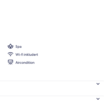
vkanten (F&F) | Minibar (inkludert), safe på rommet, skrivebord og blending
Spa
Wi-fi inkludert
Aircondition