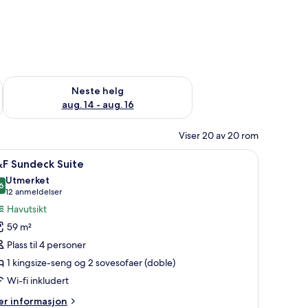
, aug. 7 - aug. 9
Sjekk tilgjengelighet for neste helg, aug. 14 - aug. 16
Neste helg
aug. 14 - aug. 16
Viser 20 av 20 rom
rdiner
ing) | Minibar (inkludert), safe på rommet, skrivebord og blendingsgardiner
pne
F&F Sundeck Suite | Minibar (inkludert), saf
15
&F Sundeck Suite
le
Utmerket
ildene
6
8,6 av 10
(12
12 anmeldelser
v
anmeldelser)
Havutsikt
&F
59 m²
undeck
Plass til 4 personer
uite
1 kingsize-seng og 2 sovesofaer (doble)
Wi-fi inkludert
er
r informasjon