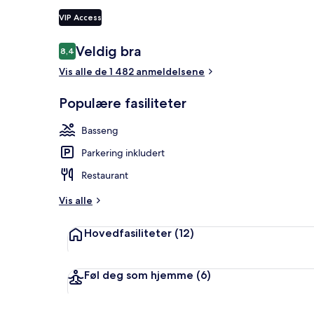
VIP Access
Anmeldelser
Veldig bra
8,4
8,4 av 10 –
Suite, ved ha
Vis alle de 1 482 anmeldelsene
Populære fasiliteter
Basseng
Parkering inkludert
Restaurant
Vis alle
Hovedfasiliteter
(12)
Føl deg som hjemme
(6)