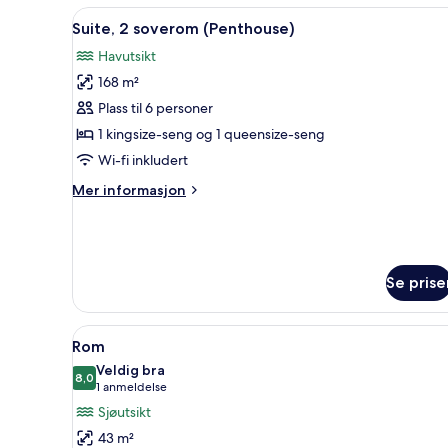
panorama,
Åpne
Suite, 2 soverom (Penthouse)
17
4
Suite, 2 soverom (Penthouse)
alle
soverom
Havutsikt
bildene
168 m²
av
Suite,
Plass til 6 personer
2
1 kingsize-seng og 1 queensize-seng
soverom
Wi-fi inkludert
(Penthouse)
Mer
Mer informasjon
informasjon
om
Suite,
2
soverom
Se prise
(Penthouse)
Åpne
Minibar (inkludert), safe på r
5
Rom
alle
Veldig bra
bildene
8,0
8,0 av 10
(1
1 anmeldelse
av
anmeldelse)
Sjøutsikt
Rom
43 m²