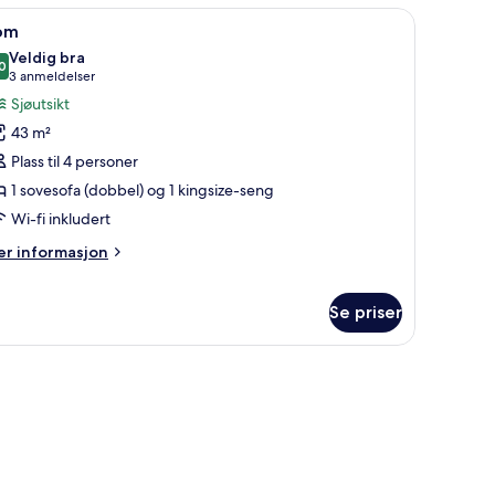
ngsize-
skrivebord og blendingsgardiner
pne
Minibar (inkludert), safe på rommet, skriveb
ng
9
om
ed
le
Veldig bra
vesofa,
ildene
0
8,0 av 10
(3
3 anmeldelser
d
v
anmeldelser)
vkanten
Sjøutsikt
om
43 m²
Plass til 4 personer
1 sovesofa (dobbel) og 1 kingsize-seng
Wi-fi inkludert
er
r informasjon
formasjon
m
om
Se priser
skrivebord og blendingsgardiner