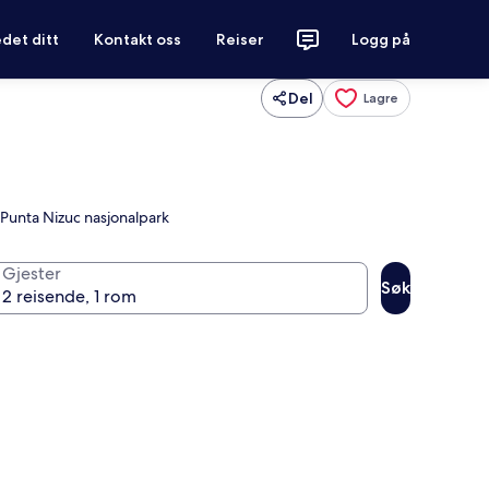
det ditt
Kontakt oss
Reiser
Logg på
Del
Lagre
 Punta Nizuc nasjonalpark
Gjester
Søk