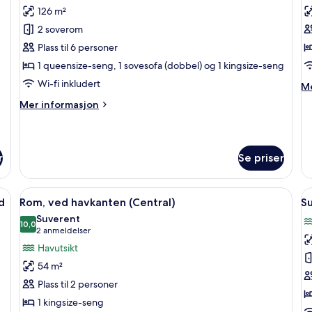
126 m²
av
a
Suite,
R
2 soverom
2
v
Plass til 6 personer
soverom,
h
1 queensize-seng, 1 sovesofa (dobbel) og 1 kingsize-seng
ved
(
Wi-fi inkludert
M
Me
havkanten
in
Mer
Mer informasjon
(Gala)
o
informasjon
Ro
om
ve
Suite,
ha
2
r
Se priser
(C
soverom,
ved
havkanten
ommet, skrivebord og blendingsgardiner
Åpne
Rom, ved havkanten (Central) | Miniba
Å
14
d
Rom, ved havkanten (Central)
S
(Gala)
alle
al
Suverent
bildene
10,0
b
10,0 av 10
(2
2 anmeldelser
av
a
anmeldelser)
Havutsikt
Rom,
S
54 m²
ved
–
Plass til 2 personer
havkanten
p
1 kingsize-seng
(Central)
3