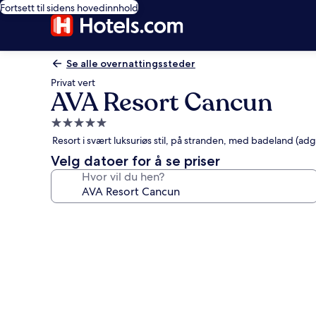
Fortsett til sidens hovedinnhold
Se alle overnattingssteder
Privat vert
AVA Resort Cancun
Overnattingssted
med
Resort i svært luksuriøs stil, på stranden, med badeland (a
5.0
Velg datoer for å se priser
stjerner
Hvor vil du hen?
Bildegalleri
av
AVA
Resort
Cancun