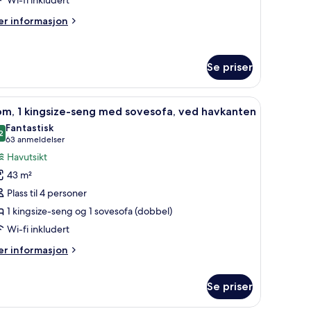
overom
er
r informasjon
formasjon
m
ite
Se priser
norama,
ler samt filmkjøp
pne
Minibar (inkludert), safe på rommet, skriveb
verom
14
om, 1 kingsize-seng med sovesofa, ved havkanten
le
Fantastisk
ildene
2
9,2 av 10
(63
63 anmeldelser
v
anmeldelser)
Havutsikt
om,
43 m²
Plass til 4 personer
ingsize-
1 kingsize-seng og 1 sovesofa (dobbel)
eng
Wi-fi inkludert
ed
ovesofa,
er
r informasjon
ed
formasjon
m
avkanten
Se priser
m,