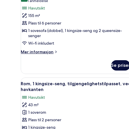
(1
1 anmeldelse
av
anmeldelse)
Havutsikt
Suite,
155 m²
ved
Plass til 6 personer
havkanten
1 sovesofa (dobbel), 1 kingsize-seng og 2 queensize-
(Central)
senger
Wi-fi inkludert
Mer
Mer informasjon
informasjon
om
Se prise
Suite,
ved
havkanten
Åpne
Minibar (inkludert), safe på r
9
(Central)
Rom, 1 kingsize-seng, tilgjengelighetstilpasset, ve
alle
havkanten
bildene
Havutsikt
av
43 m²
Rom,
1 soverom
1
kingsize-
Plass til 2 personer
seng,
1 kingsize-seng