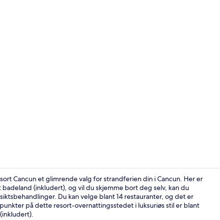
Video laget a
ort Cancun et glimrende valg for strandferien din i Cancun. Her er
deland (inkludert), og vil du skjemme bort deg selv, kan du
ktsbehandlinger. Du kan velge blant 14 restauranter, og det er
Minibar (ink
unkter på dette resort-overnattingsstedet i luksuriøs stil er blant
inkludert).