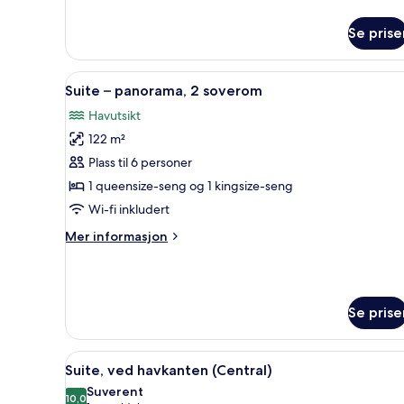
informasjon
om
Se prise
Rom,
2
queensize-
Åpne
Utsikt fra rommet
16
senger,
Suite – panorama, 2 soverom
alle
ved
Havutsikt
havkanten
bildene
122 m²
av
Suite
Plass til 6 personer
–
1 queensize-seng og 1 kingsize-seng
panorama,
Wi-fi inkludert
2
Mer
Mer informasjon
soverom
informasjon
om
Suite
–
Se prise
panorama,
2
soverom
Åpne
Suite, ved havkanten (Central)
11
Suite, ved havkanten (Central)
alle
Suverent
bildene
10,0
10,0 av 10