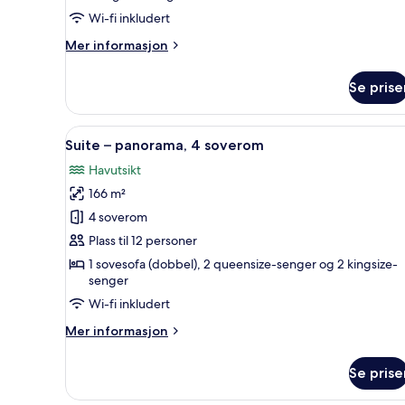
tilgjengelighetstilpasset,
Wi-fi inkludert
ved
Mer
Mer informasjon
havkanten
informasjon
om
Se prise
Rom,
1
kingsize-
Åpne
Minibar (inkludert), safe på r
13
seng,
Suite – panorama, 4 soverom
alle
tilgjengelighetstilpasset,
Havutsikt
ved
bildene
havkanten
166 m²
av
Suite
4 soverom
–
Plass til 12 personer
panorama,
1 sovesofa (dobbel), 2 queensize-senger og 2 kingsize-
4
senger
soverom
Wi-fi inkludert
Mer
Mer informasjon
informasjon
om
Se prise
Suite
–