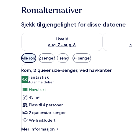
Romalternativer
Sjekk tilgjengelighet for disse datoene
Sjekk tilgjengelighet for i kveld, aug. 7 - aug. 8
Sjekk tilgjeng
I kveld
aug. 7 - aug. 8
a
Tilgjengelige
Alle rom
2 senger
1 seng
3+ senger
filtre
Åpne
Rom, 2 queensize-senger, ved 
for
10
Rom, 2 queensize-senger, ved havkanten
alle
rom
Fantastisk
bildene
9,0
9,0 av 10
(40
40 anmeldelser
av
anmeldelser)
Havutsikt
Rom,
43 m²
2
Plass til 4 personer
queensize-
2 queensize-senger
senger,
Wi-fi inkludert
ved
havkanten
Mer
Mer informasjon