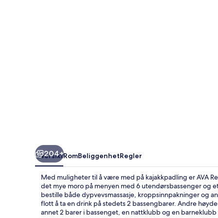
204+
Oversikt
Rom
Beliggenhet
Regler
Med muligheter til å være med på kajakkpadling er AVA Res
det mye moro på menyen med 6 utendørsbassenger og et ba
bestille både dypvevsmassasje, kroppsinnpakninger og ansi
flott å ta en drink på stedets 2 bassengbarer. Andre høydep
annet 2 barer i bassenget, en nattklubb og en barneklubb (