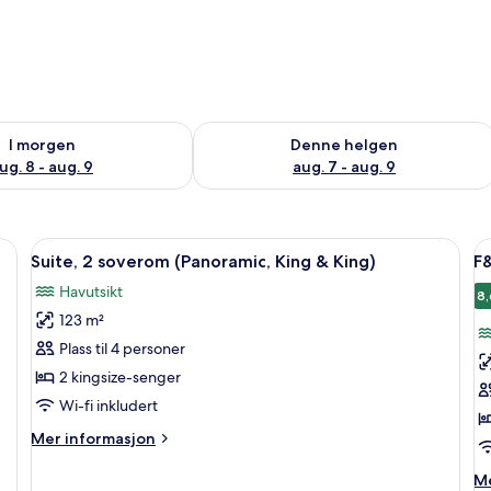
elighet for i morgen, aug. 8 - aug. 9
Sjekk tilgjengelighet for denne helgen
I morgen
Denne helgen
ug. 8 - aug. 9
aug. 7 - aug. 9
havkanten | Minibar (inkludert), safe på rommet, skrivebord og blendingsga
Åpne
Suite, 2 soverom (Panoramic, King & K
Å
13
Suite, 2 soverom (Panoramic, King & King)
F
alle
al
Havutsikt
bildene
b
8,
123 m²
av
a
Suite,
F
Plass til 4 personer
2
S
2 kingsize-senger
soverom
S
Wi-fi inkludert
(Panoramic,
Mer
Mer informasjon
King
informasjon
&
om
M
Me