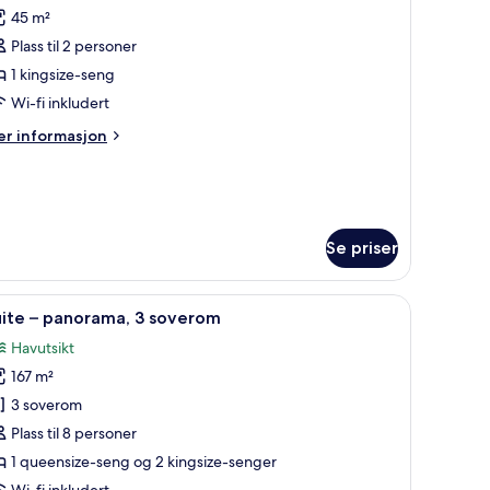
45 m²
v
om,
Plass til 2 personer
ed
1 kingsize-seng
avkanten
Wi-fi inkludert
Couples)
er
r informasjon
formasjon
m
m,
d
vkanten
Se priser
ouples)
r (inkludert), safe på rommet, skrivebord og blendingsgardiner
pne
Minibar (inkludert), safe på rommet, skriveb
13
uite – panorama, 3 soverom
le
Havutsikt
ildene
167 m²
v
uite
3 soverom
Plass til 8 personer
anorama,
1 queensize-seng og 2 kingsize-senger
Wi-fi inkludert