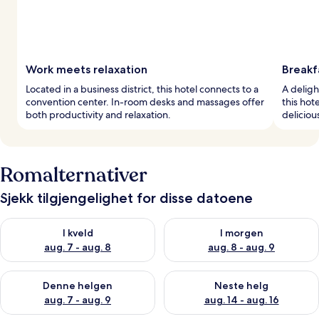
Work meets relaxation
Breakf
Located in a business district, this hotel connects to a
A deligh
convention center. In-room desks and massages offer
this hot
both productivity and relaxation.
deliciou
Romalternativer
Sjekk tilgjengelighet for disse datoene
Sjekk tilgjengelighet for i kveld, aug. 7 - aug. 8
Sjekk tilgjengelighet for i mor
I kveld
I morgen
aug. 7 - aug. 8
aug. 8 - aug. 9
Sjekk tilgjengelighet for denne helgen, aug. 7 - aug. 9
Sjekk tilgjengelighet for neste 
Denne helgen
Neste helg
aug. 7 - aug. 9
aug. 14 - aug. 16