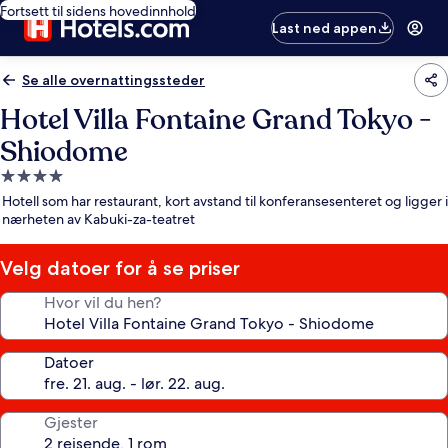
Fortsett til sidens hovedinnhold
Last ned appen
Se alle overnattingssteder
Hotel Villa Fontaine Grand Tokyo -
Shiodome
Overnattingssted
med
Hotell som har restaurant, kort avstand til konferansesenteret og ligger i
4.0
nærheten av Kabuki-za-teatret
stjerner
Velg datoer for å se priser
Hvor vil du hen?
Datoer
Gjester