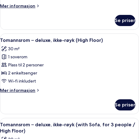
ikke-
Mer
Mer informasjon
røyk
informasjon
(20sqm)
om
Se priser
Tomannsrom
–
superior,
Åpne
Safe på rommet, blendingsgardiner, ly
5
ikke-
Tomannsrom – deluxe, ikke-røyk (High Floor)
alle
røyk
30 m²
(20sqm)
bildene
1 soverom
av
Tomannsrom
Plass til 2 personer
–
2 enkeltsenger
deluxe,
Wi-fi inkludert
ikke-
Mer
Mer informasjon
røyk
informasjon
(High
om
Se priser
Tomannsrom
Floor)
–
deluxe,
Åpne
Safe på rommet, blendingsgardiner, ly
4
ikke-
Tomannsrom – deluxe, ikke-røyk (with Sofa, for 3 people /
alle
røyk
High Floor)
(High
bildene