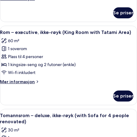
røyk
informasjon
(Twin
om
Se priser
Rom
Room
–
with
executive,
Åpne
Rom – executive, ikke-røyk (King Room
Tatami
7
ikke-
Rom – executive, ikke-røyk (King Room with Tatami Area)
alle
Area)
røyk
60 m²
(Twin
bildene
Room
1 soverom
av
with
Rom
Plass til 4 personer
Tatami
–
Area)
1 kingsize-seng og 2 futoner (enkle)
executive,
Wi-fi inkludert
ikke-
Mer
Mer informasjon
røyk
informasjon
(King
om
Se priser
Rom
Room
–
with
executive,
Åpne
Safe på rommet, blendingsgardiner, ly
Tatami
5
ikke-
Tomannsrom – deluxe, ikke-røyk (with Sofa for 4 people
alle
Area)
røyk
renovated)
(King
bildene
30 m²
Room
av
with