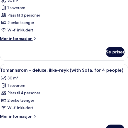
30 m²
Floor)
av
1 soverom
Tomannsrom
Plass til 3 personer
–
deluxe,
2 enkeltsenger
ikke-
Wi-fi inkludert
røyk
Mer
Mer informasjon
(with
informasjon
Sofa,
om
Se priser
Tomannsrom
for
–
3
deluxe,
Åpne
Safe på rommet, blendingsgardiner, ly
people
5
ikke-
Tomannsrom – deluxe, ikke-røyk (with Sofa, for 4 people)
alle
røyk
/
30 m²
(with
bildene
High
Sofa,
1 soverom
av
Floor)
for
Tomannsrom
Plass til 4 personer
3
–
people
2 enkeltsenger
/
deluxe,
Wi-fi inkludert
High
ikke-
Floor)
Mer
Mer informasjon
røyk
informasjon
(with
om