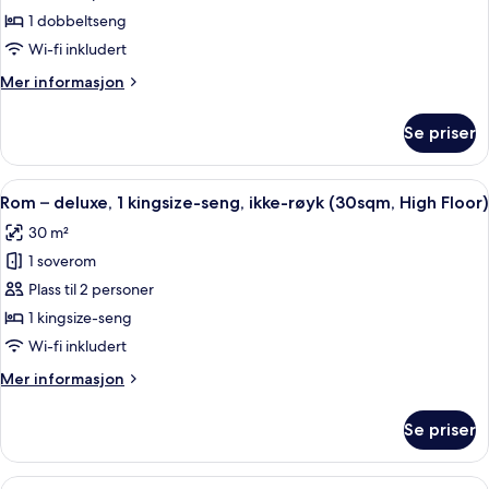
20sqm)
ikke-
røyk
1 dobbeltseng
(for
røyk
Wi-fi inkludert
3
people,
Mer
Mer informasjon
20sqm)
informasjon
om
Se priser
Dobbeltrom,
ikke-
røyk
Åpne
Rom – deluxe, 1 kingsize-seng, ikke-rø
5
Rom – deluxe, 1 kingsize-seng, ikke-røyk (30sqm, High Floor)
alle
30 m²
bildene
1 soverom
av
Rom
Plass til 2 personer
–
1 kingsize-seng
deluxe,
Wi-fi inkludert
1
Mer
Mer informasjon
kingsize-
informasjon
seng,
om
Se priser
Rom
ikke-
–
røyk
deluxe,
Åpne
Safe på rommet, blendingsgardiner, ly