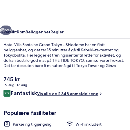
Grand
Tokyo
-
rige
Neste
Shiodome
62+
Oversikt
Rom
Beliggenhet
Regler
Hotel Villa Fontaine Grand Tokyo - Shiodome har en flott
beliggenhet, og det tar 15 minutter å gå til Kabuki-za-teatret og
Tokyobukta. Her legger et treningssenter til rette for aktivitet, og
du kan bestille god mat på THE TIDE TOKYO, som serverer frokost.
Det tar dessuten bare 5 minutter å gå til Tokyo Tower og Ginza
Wako-bygningen. Andre reisende liker at det er kort avstand til
kollektivtransport: Det tar 3 minutter å gå til Shiodome stasjon og 9
Den
745 kr
minutter å gå til Daimon stasjon.
nåværende
16. aug.–17. aug.
prisen
Anmeldelser
Fantastisk
Lobby
9,2
er
Vis alle de 2 348 anmeldelsene
9,2 av 10 –
745 kr
Populære fasiliteter
Parkering tilgjengelig
Wi-fi inkludert