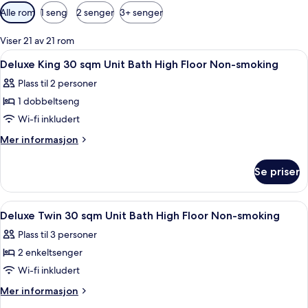
Tilgjengelige
Alle rom
1 seng
2 senger
3+ senger
filtre
for
Viser 21 av 21 rom
rom
Åpne
Safe på rommet, blendingsgardiner, ly
1
Deluxe King 30 sqm Unit Bath High Floor Non-smoking
alle
Plass til 2 personer
bildene
1 dobbeltseng
av
Deluxe
Wi-fi inkludert
King
Mer
Mer informasjon
30
informasjon
om
sqm
Se priser
Deluxe
Unit
King
Bath
30
Åpne
Safe på rommet, blendingsgardiner, ly
1
High
sqm
Deluxe Twin 30 sqm Unit Bath High Floor Non-smoking
alle
Unit
Floor
Plass til 3 personer
Bath
bildene
Non-
High
2 enkeltsenger
av
smoking
Floor
Deluxe
Wi-fi inkludert
Non-
Twin
smoking
Mer
Mer informasjon
30
informasjon