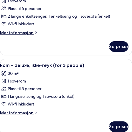
1 soverom
Tomannsrom
Tatami
Plass til 6 personer
–
Area)
deluxe,
2 lange enkeltsenger, 1 enkeltseng og 1 sovesofa (enkel)
ikke-
Wi-fi inkludert
røyk
Mer
Mer informasjon
(with
informasjon
Sofa
om
Se priser
Tomannsrom
for
–
4
deluxe,
Åpne
Rom – deluxe, ikke-røyk (for 3 people)
people
6
ikke-
Rom – deluxe, ikke-røyk (for 3 people)
alle
røyk
renovated)
30 m²
(with
bildene
Sofa
1 soverom
av
for
Rom
Plass til 5 personer
4
–
people
1 kingsize-seng og 1 sovesofa (enkel)
renovated)
deluxe,
Wi-fi inkludert
ikke-
Mer
Mer informasjon
røyk
informasjon
(for
om
Se priser
Rom
3