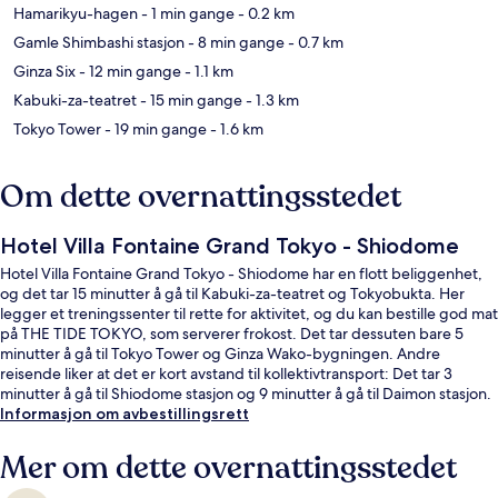
Hamarikyu-hagen
- 1 min gange
- 0.2 km
Gamle Shimbashi stasjon
- 8 min gange
- 0.7 km
Ginza Six
- 12 min gange
- 1.1 km
Kabuki-za-teatret
- 15 min gange
- 1.3 km
Tokyo Tower
- 19 min gange
- 1.6 km
Om dette overnattingsstedet
Hotel Villa Fontaine Grand Tokyo - Shiodome
Hotel Villa Fontaine Grand Tokyo - Shiodome har en flott beliggenhet,
og det tar 15 minutter å gå til Kabuki-za-teatret og Tokyobukta. Her
legger et treningssenter til rette for aktivitet, og du kan bestille god mat
på THE TIDE TOKYO, som serverer frokost. Det tar dessuten bare 5
minutter å gå til Tokyo Tower og Ginza Wako-bygningen. Andre
reisende liker at det er kort avstand til kollektivtransport: Det tar 3
minutter å gå til Shiodome stasjon og 9 minutter å gå til Daimon stasjon.
Informasjon om avbestillingsrett
Mer om dette overnattingsstedet