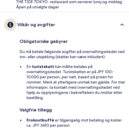
THE TIDE TOKYO: restaurant som serverer lunsj og middag.
Åpen på utvalgte dager
Vilkår og avgifter
Obligatoriske gebyrer
Du må betale følgende avgifter på overnattingsstedet ved
inn- eller utsjekking (skatter kan være inkludert):
En
turistskatt
kan måtte betales på
overnattingsstedet. Turistskatten er på JPY 100–
10.000 per person, per natt, basert på prisen for
rommet. Merk at ytterligere unntak kan gjelde. For mer
informasjon, ta kontakt med overnattingsstedet ved
hjelp av opplysningene i bekreftelsen du mottar etter
bestilling.
Valgfrie tillegg
Frokostbuffé
er tilgjengelig mot betaling og koster
ca. JPY 3410 per person