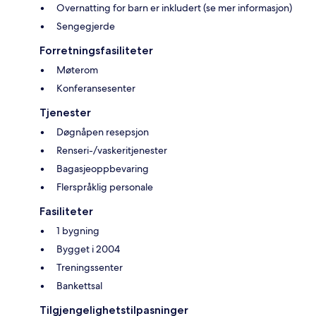
Overnatting for barn er inkludert (se mer informasjon)
Sengegjerde
Forretningsfasiliteter
Møterom
Konferansesenter
Tjenester
Døgnåpen resepsjon
Renseri-/vaskeritjenester
Bagasjeoppbevaring
Flerspråklig personale
Fasiliteter
1 bygning
Bygget i 2004
Treningssenter
Bankettsal
Tilgjengelighetstilpasninger