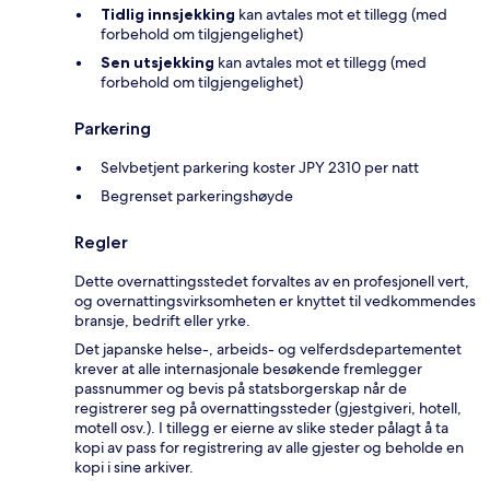
Tidlig innsjekking
kan avtales mot et tillegg (med
forbehold om tilgjengelighet)
Sen utsjekking
kan avtales mot et tillegg (med
forbehold om tilgjengelighet)
Parkering
Selvbetjent parkering koster JPY 2310 per natt
Begrenset parkeringshøyde
Regler
Dette overnattingsstedet forvaltes av en profesjonell vert,
og overnattingsvirksomheten er knyttet til vedkommendes
bransje, bedrift eller yrke.
Det japanske helse-, arbeids- og velferdsdepartementet
krever at alle internasjonale besøkende fremlegger
passnummer og bevis på statsborgerskap når de
registrerer seg på overnattingssteder (gjestgiveri, hotell,
motell osv.). I tillegg er eierne av slike steder pålagt å ta
kopi av pass for registrering av alle gjester og beholde en
kopi i sine arkiver.