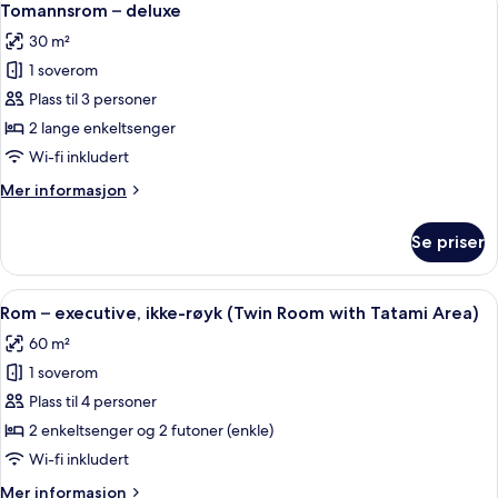
(30sqm,
7
1
Tomannsrom – deluxe
alle
High
kingsize-
30 m²
seng,
bildene
Floor)
ikke-
1 soverom
av
røyk
Tomannsrom
Plass til 3 personer
(30sqm,
–
High
2 lange enkeltsenger
Floor)
deluxe
Wi-fi inkludert
Mer
Mer informasjon
informasjon
om
Se priser
Tomannsrom
–
deluxe
Åpne
Rom – executive, ikke-røyk (Twin Room
7
Rom – executive, ikke-røyk (Twin Room with Tatami Area)
alle
60 m²
bildene
1 soverom
av
Rom
Plass til 4 personer
–
2 enkeltsenger og 2 futoner (enkle)
executive,
Wi-fi inkludert
ikke-
Mer
Mer informasjon