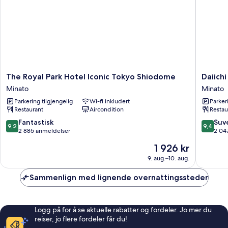
Room
with
Sofa
Bed)
The
Daiichi
The Royal Park Hotel Iconic Tokyo Shiodome
Daiich
Royal
Hotel
Minato
Minato
Park
Tokyo
Parkering tilgjengelig
Wi-fi inkludert
Parker
Hotel
Minato
Restaurant
Aircondition
Restau
Iconic
Tokyo
9.2
9.4
Fantastisk
Suv
9,2
9,4
Shiodome
av
av
2 885 anmeldelser
2 04
Minato
10,
10,
Prisen
1 926 kr
Fantastisk,
Suveren
er
2 885
2 047
9. aug.–10. aug.
1 926 kr
anmeldelser
anmelde
Sammenlign med lignende overnattingssteder
Logg på for å se aktuelle rabatter og fordeler. Jo mer du
reiser, jo flere fordeler får du!