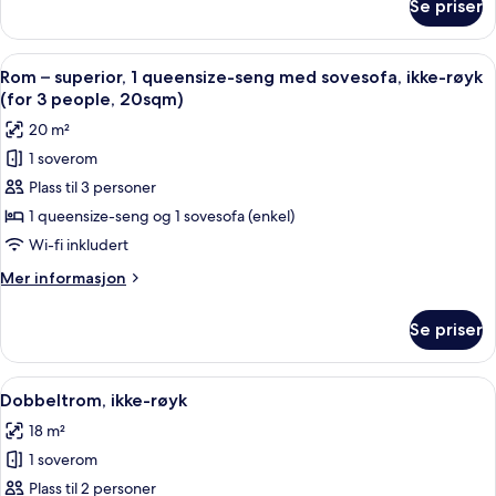
Se priser
Tomannsrom
Sofa,
–
for
deluxe,
Åpne
Safe på rommet, blendingsgardiner, ly
4
4
ikke-
Rom – superior, 1 queensize-seng med sovesofa, ikke-røyk
alle
people)
røyk
(for 3 people, 20sqm)
(with
bildene
20 m²
Sofa,
av
for
1 soverom
Rom
4
Plass til 3 personer
–
people)
superior,
1 queensize-seng og 1 sovesofa (enkel)
1
Wi-fi inkludert
queensize-
Mer
Mer informasjon
seng
informasjon
med
om
Se priser
Rom
sovesofa,
–
ikke-
superior,
Åpne
Safe på rommet, blendingsgardiner, ly
røyk
4
1
Dobbeltrom, ikke-røyk
alle
queensize-
(for
18 m²
seng
bildene
3
med
1 soverom
av
people,
sovesofa,
Dobbeltrom,
Plass til 2 personer
ikke-