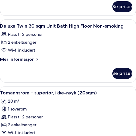
om
sqm
Se priser
Deluxe
Unit
Twin
Bath
30
Åpne
Safe på rommet, blendingsgardiner, ly
1
High
sqm
Deluxe Twin 30 sqm Unit Bath High Floor Non-smoking
alle
Unit
Floor
Plass til 2 personer
Bath
bildene
Non-
High
2 enkeltsenger
av
smoking
Floor
Deluxe
Wi-fi inkludert
Non-
Twin
smoking
Mer
Mer informasjon
30
informasjon
om
sqm
Se priser
Deluxe
Unit
Twin
Bath
30
Åpne
Safe på rommet, blendingsgardiner, ly
5
High
sqm
Tomannsrom – superior, ikke-røyk (20sqm)
alle
Unit
Floor
20 m²
Bath
bildene
Non-
High
1 soverom
av
smoking
Floor
Tomannsrom
Plass til 2 personer
Non-
–
smoking
2 enkeltsenger
superior,
Wi-fi inkludert