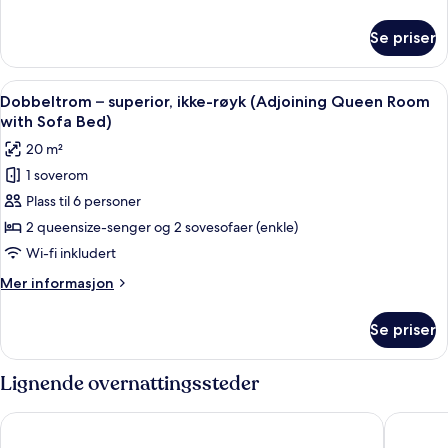
(Adjoining
informasjon
Superior
om
Se priser
Dobbeltrom
Queen
–
Room)
superior,
Åpne
Safe på rommet, blendingsgardiner, ly
4
ikke-
Dobbeltrom – superior, ikke-røyk (Adjoining Queen Room
alle
røyk
with Sofa Bed)
(Adjoining
bildene
20 m²
Superior
av
Queen
1 soverom
Dobbeltrom
Room)
Plass til 6 personer
–
superior,
2 queensize-senger og 2 sovesofaer (enkle)
ikke-
Wi-fi inkludert
røyk
Mer
Mer informasjon
(Adjoining
informasjon
Queen
om
Se priser
Dobbeltrom
Room
–
with
superior,
Lignende overnattingssteder
Sofa
ikke-
røyk
Bed)
The Royal Park Hotel Iconic Tokyo Shiodome
Daiichi 
(Adjoining
Queen