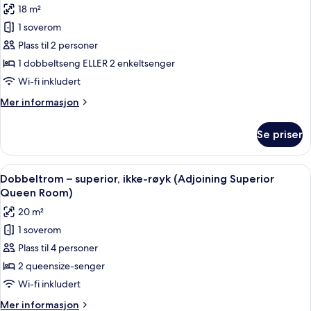
3
18 m²
seng,
bildene
people)
ikke-
1 soverom
av
røyk
Rom,
Plass til 2 personer
(for
ikke-
3
1 dobbeltseng ELLER 2 enkeltsenger
people)
røyk
Wi-fi inkludert
Mer
Mer informasjon
informasjon
om
Se priser
Rom,
ikke-
røyk
Åpne
Safe på rommet, blendingsgardiner, ly
4
Dobbeltrom – superior, ikke-røyk (Adjoining Superior
alle
Queen Room)
bildene
20 m²
av
1 soverom
Dobbeltrom
Plass til 4 personer
–
superior,
2 queensize-senger
ikke-
Wi-fi inkludert
røyk
Mer
Mer informasjon