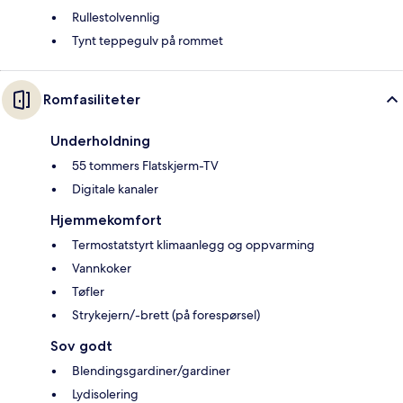
Rullestolvennlig
Tynt teppegulv på rommet
Romfasiliteter
Underholdning
55 tommers Flatskjerm-TV
Digitale kanaler
Hjemmekomfort
Termostatstyrt klimaanlegg og oppvarming
Vannkoker
Tøfler
Strykejern/-brett (på forespørsel)
Sov godt
Blendingsgardiner/gardiner
Lydisolering