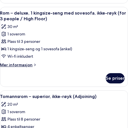
–
people)
deluxe,
Åpne
Safe på rommet, blendingsgardiner, ly
6
ikke-
Rom – deluxe, 1 kingsize-seng med sovesofa, ikke-røyk (for
alle
røyk
3 people / High Floor)
(for
bildene
30 m²
3
av
people)
1 soverom
Rom
Plass til 3 personer
–
deluxe,
1 kingsize-seng og 1 sovesofa (enkel)
1
Wi-fi inkludert
kingsize-
Mer
Mer informasjon
seng
informasjon
med
om
Se priser
Rom
sovesofa,
–
ikke-
deluxe,
Åpne
Safe på rommet, blendingsgardiner, ly
røyk
5
1
Tomannsrom – superior, ikke-røyk (Adjoining)
alle
kingsize-
(for
20 m²
seng
bildene
3
med
1 soverom
av
people
sovesofa,
Tomannsrom
Plass til 8 personer
/
ikke-
–
røyk
4 enkeltsenger