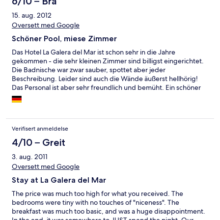
6/10 – Bra
15. aug. 2012
Oversett med Google
Schöner Pool, miese Zimmer
Das Hotel La Galera del Mar ist schon sehr in die Jahre
gekommen - die sehr kleinen Zimmer sind billigst eingerichtet.
Die Badnische war zwar sauber, spottet aber jeder
Beschreibung. Leider sind auch die Wände äußerst hellhörig!
Das Personal ist aber sehr freundlich und bemüht. Ein schöner
Pool tröstet an heissen Tagen über das kleine Zimmer hinweg!
Auch Restaurant und Bar im Haus.
Verifisert anmeldelse
4/10 – Greit
3. aug. 2011
Oversett med Google
Stay at La Galera del Mar
The price was much too high for what you received. The
bedrooms were tiny with no touches of "niceness". The
breakfast was much too basic, and was a huge disappointment.