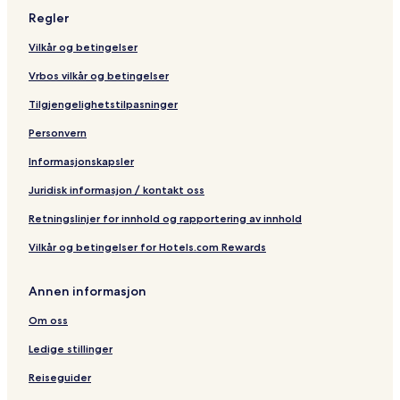
r
Regler
s
G
Vilkår og betingelser
r
a
Vrbos vilkår og betingelser
n
d
Tilgjengelighetstilpasninger
L
Personvern
u
x
Informasjonskapsler
u
r
Juridisk informasjon / kontakt oss
y
Retningslinjer for innhold og rapportering av innhold
Vilkår og betingelser for Hotels.com Rewards
Annen informasjon
Om oss
Ledige stillinger
Reiseguider