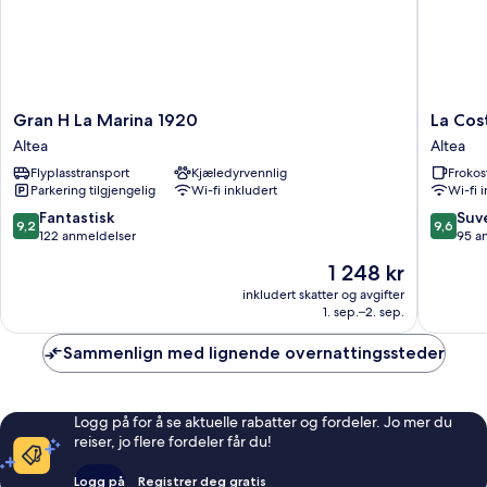
Gran
La
Gran H La Marina 1920
La Cos
H
Costera
Altea
Altea
La
Hostal
Flyplasstransport
Kjæledyrvennlig
Frokos
Marina
del
Parkering tilgjengelig
Wi-fi inkludert
Wi-fi 
1920
Vino
Altea
Altea
9.2
9.6
Fantastisk
Suv
9,2
9,6
av
av
122 anmeldelser
95 a
10,
10,
Prisen
1 248 kr
Fantastisk,
Suveren
er
122
95
inkludert skatter og avgifter
1 248 kr
1. sep.–2. sep.
anmeldelser
anmelde
Sammenlign med lignende overnattingssteder
Logg på for å se aktuelle rabatter og fordeler. Jo mer du
reiser, jo flere fordeler får du!
Logg på
Registrer deg gratis