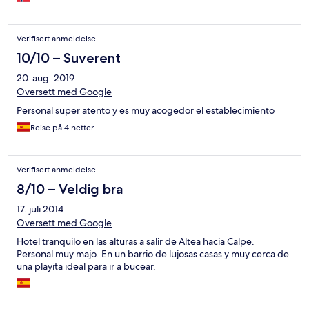
resepsjonen. Hele hotellet virket nedslitt og umoderne. Noen av
personalet var veldig hyggelige, andre var lite hjelpsomme.
Hotellets beliggenhet gjør at man må ha bil for å komme inn til
Verifisert anmeldelse
Altea.
10/10 – Suverent
20. aug. 2019
Oversett med Google
Personal super atento y es muy acogedor el establecimiento
Reise på 4 netter
Verifisert anmeldelse
8/10 – Veldig bra
17. juli 2014
Oversett med Google
Hotel tranquilo en las alturas a salir de Altea hacia Calpe.
Personal muy majo. En un barrio de lujosas casas y muy cerca de
una playita ideal para ir a bucear.