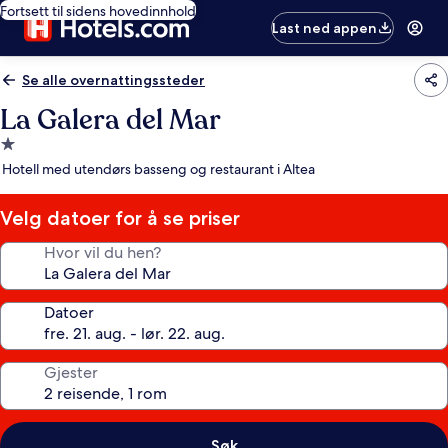
Fortsett til sidens hovedinnhold
Last ned appen
Se alle overnattingssteder
La Galera del Mar
Overnattingssted
med
Hotell med utendørs basseng og restaurant i Altea
1.0
stjerne
Velg datoer for å se priser
Hvor vil du hen?
Datoer
Gjester
Søk