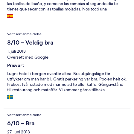
las toallas del baño, y como no las cambias al segundo día te
tienes que secar con las toallas mojadas. Nos tocó una
habitación para tres personas con una cama de matrimonio que
no llegaba ni al tamaño "standard" de 135cm, además de una
cama supletoria. El desayuno muy triste, un café y dos tostadas
con mermelada, y si preguntas por zumo te dan de tetrabrik y te
Verifisert anmeldelse
lo cobran aparte, además de tardar un montón en servirlo. La
entrada al lugar no está bien señalizada y no hay cartel luminoso,
8/10 – Veldig bra
por lo que si llegas de noche te pasas la entrada. El hotel está
1. juli 2013
situado en mitad de la carretera en un lugar con un acceso
Oversett med Google
peligroso (carretera de curvas) y la playa no es accesible,
además de necesitar coche para llegar a Altea pueblo o a
Prisvärt
cualquier otro sitio, a no ser que quieras andar por el arcén de la
carretera.
Lugnt hotell i bergen ovanför altea. Bra utgångsläge för
utflykter om man har bil. Gratis parkering var bra. Poolen helt ok.
Frukost två rostade med marmelad te eller kaffe. Gångavstånd
till restaurang och mataffär. Vi kommer gärna tillbaka.
Verifisert anmeldelse
6/10 – Bra
27. juni 2013