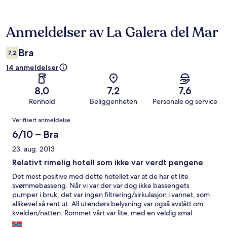
Anmeldelser av La Galera del Mar
Anmeldelser
Bra
7,2
14 anmeldelser
8,0
7,2
7,6
Renhold
Beliggenheten
Personale og service
Anmeldelser
Verifisert anmeldelse
6/10 – Bra
23. aug. 2013
Relativt rimelig hotell som ikke var verdt pengene
Det mest positive med dette hotellet var at de har et lite
svømmebasseng. Når vi var der var dog ikke bassengets
pumper i bruk, det var ingen filtrering/sirkulasjon i vannet, som
allikevel så rent ut. All utendørs belysning var også avslått om
kvelden/natten. Rommet vårt var lite, med en veldig smal
dobbelseng. Renholdet var helt OK. WiFi virker kun i