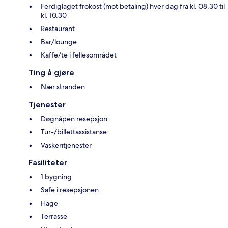
Ferdiglaget frokost (mot betaling) hver dag fra kl. 08.30 til
kl. 10.30
Restaurant
Bar/lounge
Kaffe/te i fellesområdet
Ting å gjøre
Nær stranden
Tjenester
Døgnåpen resepsjon
Tur-/billettassistanse
Vaskeritjenester
Fasiliteter
1 bygning
Safe i resepsjonen
Hage
Terrasse