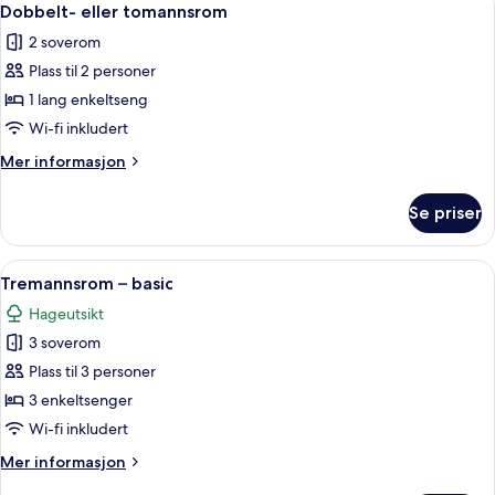
3
Dobbelt- eller tomannsrom
alle
2 soverom
bildene
Plass til 2 personer
av
Dobbelt-
1 lang enkeltseng
eller
Wi-fi inkludert
tomannsrom
Mer
Mer informasjon
informasjon
om
Se priser
Dobbelt-
eller
tomannsrom
Åpne
Tremannsrom – basic | Safe på rommet,
1
Tremannsrom – basic
alle
Hageutsikt
bildene
3 soverom
av
Tremannsrom
Plass til 3 personer
–
3 enkeltsenger
basic
Wi-fi inkludert
Mer
Mer informasjon
informasjon