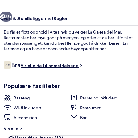
rige
Neste
23+
Oversikt
Rom
Beliggenhet
Regler
Du får et flott opphold i Altea hvis du velger La Galera del Mar.
Restauranten har mye godt på menyen, og etter at du har utforsket
utendørsbassenget, kan du bestille noe godt å drikke i baren. En
terrasse og en hage er noen andre høydepunkter her.
Anmeldelser
Bra
7,2
Vis alle de 14 anmeldelsene
7,2 av 10 –
Utsikt mot strand/hav
Populære fasiliteter
Basseng
Parkering inkludert
Wi-fi inkludert
Restaurant
Aircondition
Bar
Vis alle