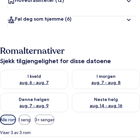
Hovedfasiliteter
(12)
Føl deg som hjemme
(6)
Romalternativer
Sjekk tilgjengelighet for disse datoene
Sjekk tilgjengelighet for i kveld, aug. 6 - aug. 7
Sjekk tilgjengelighet for i mor
I kveld
I morgen
aug. 6 - aug. 7
aug. 7 - aug. 8
Sjekk tilgjengelighet for denne helgen, aug. 7 - aug. 9
Sjekk tilgjengelighet for neste 
Denne helgen
Neste helg
aug. 7 - aug. 9
aug. 14 - aug. 16
Tilgjengelige
Alle rom
1 seng
3+ senger
filtre
for
Viser 3 av 3 rom
rom
Åpne
Safe på rommet, blendingsgardiner og 