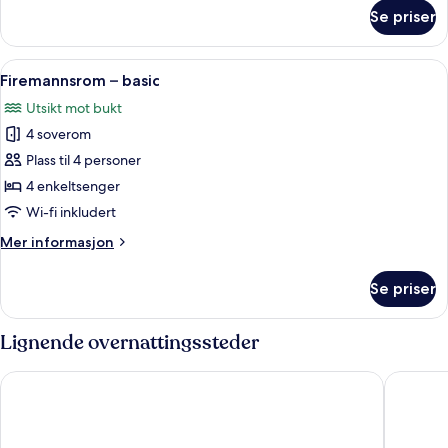
om
Se priser
Tremannsrom
–
basic
Åpne
Safe på rommet, blendingsgardiner og 
1
Firemannsrom – basic
alle
Utsikt mot bukt
bildene
4 soverom
av
Firemannsrom
Plass til 4 personer
–
4 enkeltsenger
basic
Wi-fi inkludert
Mer
Mer informasjon
informasjon
om
Se priser
Firemannsrom
–
basic
Lignende overnattingssteder
Gran H La Marina 1920
La Coste