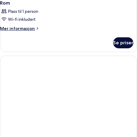
Rom
Plass til 1 person
Wi-fi inkludert
Mer
Mer informasjon
informasjon
om
Se priser
Rom