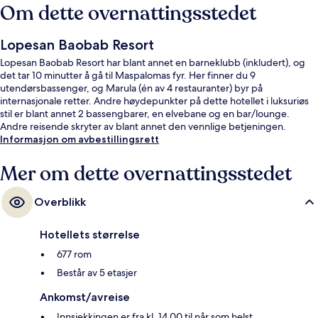
Om dette overnattingsstedet
Lopesan Baobab Resort
Lopesan Baobab Resort har blant annet en barneklubb (inkludert), og
det tar 10 minutter å gå til Maspalomas fyr. Her finner du 9
utendørsbassenger, og Marula (én av 4 restauranter) byr på
internasjonale retter. Andre høydepunkter på dette hotellet i luksuriøs
stil er blant annet 2 bassengbarer, en elvebane og en bar/lounge.
Andre reisende skryter av blant annet den vennlige betjeningen.
Informasjon om avbestillingsrett
Mer om dette overnattingsstedet
Overblikk
Hotellets størrelse
677 rom
Består av 5 etasjer
Ankomst/avreise
Innsjekkingen er fra kl. 14.00 til når som helst