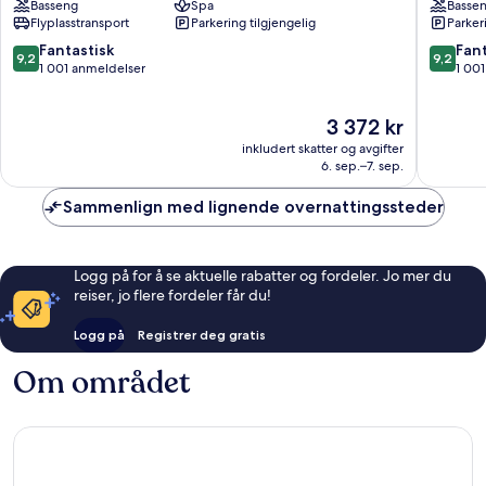
Basseng
Spa
Basse
Resort
Conde
Flyplasstransport
Parkering tilgjengelig
Parker
&
Resort
Spa
&
9.2
9.2
Fantastisk
Fant
9,2
9,2
Maspalomas
Thalasso
av
av
1 001 anmeldelser
1 00
Maspal
10,
10,
Fantastisk,
Fantasti
Prisen
3 372 kr
1 001
1 001
er
anmeldelser
anmelde
inkludert skatter og avgifter
3 372 kr
6. sep.–7. sep.
Sammenlign med lignende overnattingssteder
Logg på for å se aktuelle rabatter og fordeler. Jo mer du
reiser, jo flere fordeler får du!
Logg på
Registrer deg gratis
Om området