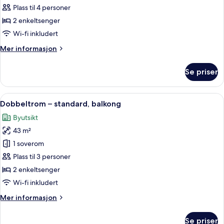
Dobbeltrom
Plass til 4 personer
–
2 enkeltsenger
standard,
Wi-fi inkludert
balkong,
Mer
Mer informasjon
hageutsikt
informasjon
om
Se priser
Dobbeltrom
–
standard,
Åpne
Dundyner, minibar, blendingsgardiner
4
balkong,
Dobbeltrom – standard, balkong
alle
hageutsikt
Byutsikt
bildene
43 m²
av
Dobbeltrom
1 soverom
–
Plass til 3 personer
standard,
2 enkeltsenger
balkong
Wi-fi inkludert
Mer
Mer informasjon
informasjon
om
Se priser
Dobbeltrom