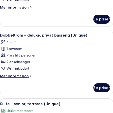
terrasse
Mer
Mer informasjon
informasjon
om
Se priser
Dobbeltrom
–
familie,
Åpne
Dobbeltrom – deluxe, privat basseng (
9
terrasse
Dobbeltrom – deluxe, privat basseng (Unique)
alle
43 m²
bildene
1 soverom
av
Dobbeltrom
Plass til 3 personer
–
2 enkeltsenger
deluxe,
Wi-fi inkludert
privat
Mer
Mer informasjon
basseng
informasjon
(Unique)
om
Se priser
Dobbeltrom
–
deluxe,
Åpne
Suite – senior, terrasse (Unique) | Terr
7
privat
Suite – senior, terrasse (Unique)
alle
basseng
Utsikt mot resort
(Unique)
bildene