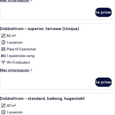
Mer informasjon
informasjon
om
Se priser
Dobbeltrom
–
familie,
Åpne
Dobbeltrom – superior, terrasse (Uniq
5
balkong
Dobbeltrom – superior, terrasse (Unique)
alle
82 m²
bildene
1 soverom
av
Dobbeltrom
Plass til 3 personer
–
1 queensize-seng
superior,
Wi-fi inkludert
terrasse
Mer
Mer informasjon
(Unique)
informasjon
om
Se priser
Dobbeltrom
–
superior,
Åpne
Dobbeltrom – standard, balkong, hage
4
terrasse
Dobbeltrom – standard, balkong, hageutsikt
alle
(Unique)
43 m²
bildene
1 soverom
av