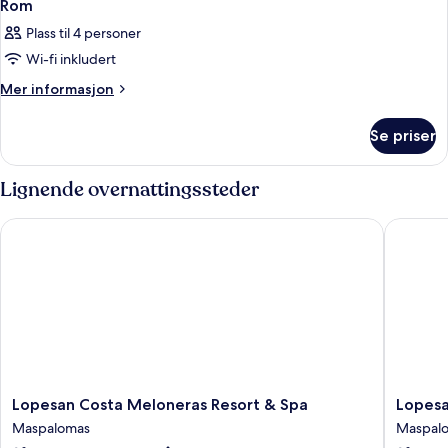
Rom
Plass til 4 personer
Wi-fi inkludert
Mer
Mer informasjon
informasjon
om
Se priser
Rom
Lignende overnattingssteder
Lopesan Costa Meloneras Resort & Spa
Lopesan 
Lopesan
Lopesan
Lopesan Costa Meloneras Resort & Spa
Lopesa
Costa
Villa
Maspalomas
Maspal
Meloneras
del