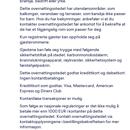
bransje, bedrift eller yrke.
Dette overnattingsstedet har utendørsområder, som
balkonger, verandaer og terrasser, som kanskje ikke passer
for barn. Hvis du har bekymringer, anbefaler vi at du
kontakter overnattingsstedet før ankomst for å bekrefte at
de har et tilgjengelig rom som passer for deg.
Kun registrerte gjester kan oppholde seg på
gjesterommene.
Gjestene kan føle seg trygge med følgende
sikkerhetstiltak på stedet: karbonmonoksidalarm,
brannslukningsapparat, røykvarsler, sikkerhetssystem og
førstehjelpsskrin.
Dette overnattingsstedet godtar kredittkort og debetkort.
Ingen kontantbetalinger.
Kredittkort som godtas: Visa, Mastercard, American
Express og Diners Club
Kontantløse transaksjoner er mulig.
Som følge av nasjonale reguleringer er det ikke mulig å
betale mer enn 1000 EUR i kontanter på dette
overnattingsstedet. Kontakt overnattingsstedet via
kontaktopplysningene i bestillingsbekreftelsen for mer
informasjon.