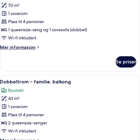
70 m²
av
Suite
1 soverom
–
Plass til 4 personer
senior,
1 queensize-seng og 1 sovesofa (dobbel)
terrasse
Wi-fi inkludert
(Unique)
Mer
Mer informasjon
informasjon
om
Se priser
Suite
–
senior,
Åpne
Dobbeltrom – familie, balkong | Utsik
4
terrasse
Dobbeltrom – familie, balkong
alle
(Unique)
Byutsikt
bildene
43 m²
av
Dobbeltrom
1 soverom
–
Plass til 4 personer
familie,
2 queensize-senger
balkong
Wi-fi inkludert
Mer