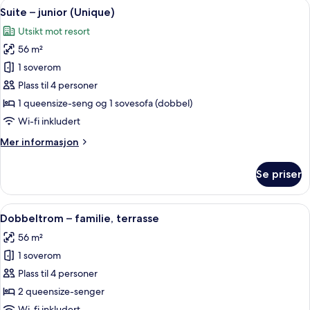
Åpne
Suite – junior (Unique) | Dundyner, m
6
Suite – junior (Unique)
alle
Utsikt mot resort
bildene
56 m²
av
Suite
1 soverom
–
Plass til 4 personer
junior
1 queensize-seng og 1 sovesofa (dobbel)
(Unique)
Wi-fi inkludert
Mer
Mer informasjon
informasjon
om
Se priser
Suite
–
junior
Åpne
Dobbeltrom – familie, terrasse | Dund
5
(Unique)
Dobbeltrom – familie, terrasse
alle
56 m²
bildene
1 soverom
av
Dobbeltrom
Plass til 4 personer
–
2 queensize-senger
familie,
Wi-fi inkludert