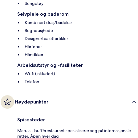
Sengetøy
Selvpleie og baderom
Kombinert dusj/badekar
Regndusjhode
Designertoalettartikler
Hårføner
Håndklær
Arbeidsutstyr og -fasiliteter
Wi-fi (inkludert)
Telefon
Høydepunkter
Spisesteder
Marula - bufférestaurant spesialiserer seg på internasjonale
retter. Åpen hver dag