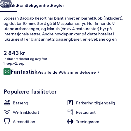
79+
Oversikt
Rom
Beliggenhet
Regler
Lopesan Baobab Resort har blant annet en barneklubb (inkludert),
og det tar 10 minutter å gå til Maspalomas fyr. Her finner du 9
utendørsbassenger, og Marula (én av 4 restauranter) byr på
internasjonale retter. Andre høydepunkter på dette hotellet i
luksuriøs stil er blant annet 2 bassengbarer, en elvebane og en
bar/lounge. Andre reisende skryter av blant annet den vennlige
betjeningen.
Den
2 843 kr
nåværende
inkludert skatter og avgifter
prisen
1. sep.–2. sep.
9 utendørsbassenger, bassengparasoll
er
Anmeldelser
Fantastisk
9,0
Vis alle de 986 anmeldelsene
2 843 kr
9,0 av 10 –
Populære fasiliteter
Basseng
Parkering tilgjengelig
Wi-fi inkludert
Restaurant
Aircondition
Treningsrom