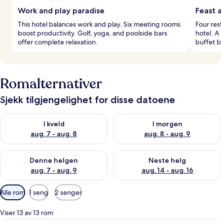
Work and play paradise
Feast 
This hotel balances work and play. Six meeting rooms
Four res
boost productivity. Golf, yoga, and poolside bars
hotel. A
offer complete relaxation.
buffet b
Romalternativer
Sjekk tilgjengelighet for disse datoene
Sjekk tilgjengelighet for i kveld, aug. 7 - aug. 8
Sjekk tilgjengelighet for i mor
I kveld
I morgen
aug. 7 - aug. 8
aug. 8 - aug. 9
Sjekk tilgjengelighet for denne helgen, aug. 7 - aug. 9
Sjekk tilgjengelighet for neste 
Denne helgen
Neste helg
aug. 7 - aug. 9
aug. 14 - aug. 16
Tilgjengelige
Alle rom
1 seng
2 senger
filtre
for
Viser 13 av 13 rom
rom