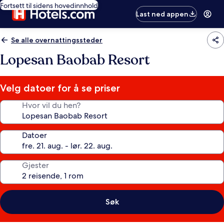
Fortsett til sidens hovedinnhold
Last ned appen
Se alle overnattingssteder
Lopesan Baobab Resort
Velg datoer for å se priser
Hvor vil du hen?
Datoer
Gjester
Søk