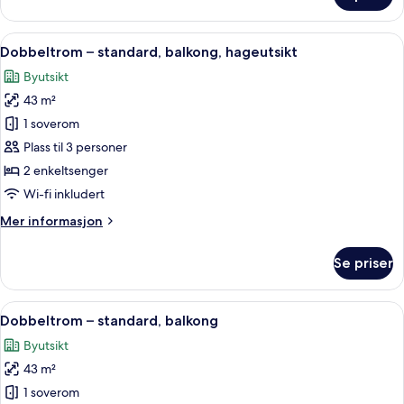
–
standard,
Åpne
Dobbeltrom – standard, balkong, hage
3
balkong
Dobbeltrom – standard, balkong, hageutsikt
alle
Byutsikt
bildene
43 m²
av
Dobbeltrom
1 soverom
–
Plass til 3 personer
standard,
2 enkeltsenger
balkong,
Wi-fi inkludert
hageutsikt
Mer
Mer informasjon
informasjon
om
Se priser
Dobbeltrom
–
standard,
Åpne
Dundyner, minibar, blendingsgardiner
4
balkong,
Dobbeltrom – standard, balkong
alle
hageutsikt
Byutsikt
bildene
43 m²
av
Dobbeltrom
1 soverom