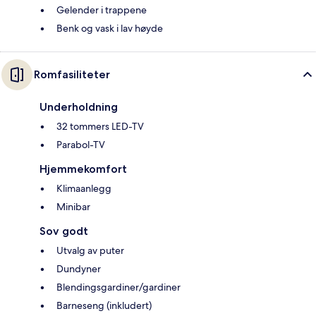
Gelender i trappene
Benk og vask i lav høyde
Romfasiliteter
Underholdning
32 tommers LED-TV
Parabol-TV
Hjemmekomfort
Klimaanlegg
Minibar
Sov godt
Utvalg av puter
Dundyner
Blendingsgardiner/gardiner
Barneseng (inkludert)