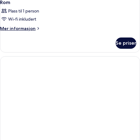
Rom
Plass til 1 person
Wi-fi inkludert
Mer
Mer informasjon
informasjon
om
Se priser
Rom