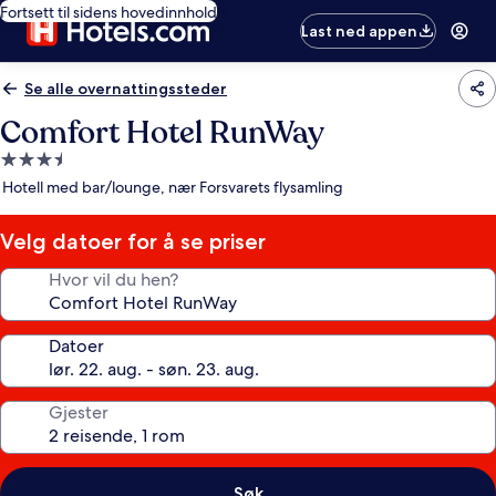
Fortsett til sidens hovedinnhold
Last ned appen
Se alle overnattingssteder
Comfort Hotel RunWay
Overnattingssted
med
Hotell med bar/lounge, nær Forsvarets flysamling
3.5
stjerner
Velg datoer for å se priser
Hvor vil du hen?
Datoer
Gjester
Søk