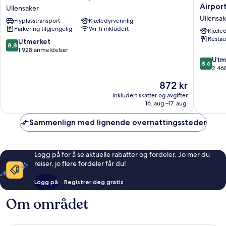
Hotel
Hotel
Airpor
Ullensaker
Oslo
&
Ullensak
Flyplasstransport
Kjæledyrvennlig
Airport
Confere
Parkering tilgjengelig
Wi-fi inkludert
Ullensaker
Centre
Kjæled
Restau
Oslo
8.8
Utmerket
8,8
Airport
av
1 928 anmeldelser
Ullensak
10,
8.6
Utm
8,6
Utmerket,
av
2 46
1 928
10,
Prisen
872 kr
anmeldelser
Utmerke
er
2 468
inkludert skatter og avgifter
872 kr
16. aug.–17. aug.
anmelde
Sammenlign med lignende overnattingssteder
Logg på for å se aktuelle rabatter og fordeler. Jo mer du
reiser, jo flere fordeler får du!
Logg på
Registrer deg gratis
Om området