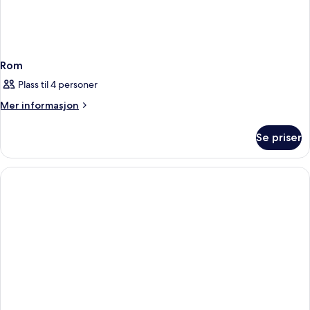
Rom
Plass til 4 personer
Mer
Mer informasjon
informasjon
om
Se priser
Rom