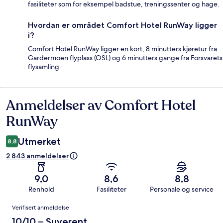
fasiliteter som for eksempel badstue, treningssenter og hage.
Hvordan er området Comfort Hotel RunWay ligger
i?
Comfort Hotel RunWay ligger en kort, 8 minutters kjøretur fra
Gardermoen flyplass (OSL) og 6 minutters gange fra Forsvarets
flysamling.
Anmeldelser av Comfort Hotel
Anmeldelser
RunWay
Utmerket
8,8
2 843 anmeldelser
9,0
8,6
8,8
Renhold
Fasiliteter
Personale og service
Anmeldelser
Verifisert anmeldelse
10/10 – Suverent