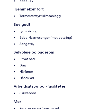
Kabel-TV
Hjemmekomfort
Termostatstyrt klimaanlegg
Sov godt
Lydisolering
Baby-/barnesenger (mot betaling)
Sengetøy
Selvpleie og baderom
Privat bad
Dusj
Hårføner
Håndklær
Arbeidsutstyr og -fasiliteter
Skrivebord
Mer
Rengjøring på forespørsel