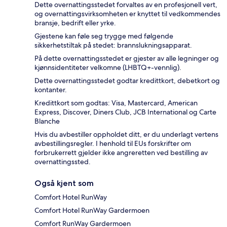
Dette overnattingsstedet forvaltes av en profesjonell vert,
og overnattingsvirksomheten er knyttet til vedkommendes
bransje, bedrift eller yrke.
Gjestene kan føle seg trygge med følgende
sikkerhetstiltak på stedet: brannslukningsapparat.
På dette overnattingsstedet er gjester av alle legninger og
kjønnsidentiteter velkomne (LHBTQ+-vennlig).
Dette overnattingsstedet godtar kredittkort, debetkort og
kontanter.
Kredittkort som godtas: Visa, Mastercard, American
Express, Discover, Diners Club, JCB International og Carte
Blanche
Hvis du avbestiller oppholdet ditt, er du underlagt vertens
avbestillingsregler. I henhold til EUs forskrifter om
forbrukerrett gjelder ikke angreretten ved bestilling av
overnattingssted.
Også kjent som
Comfort Hotel RunWay
Comfort Hotel RunWay Gardermoen
Comfort RunWay Gardermoen