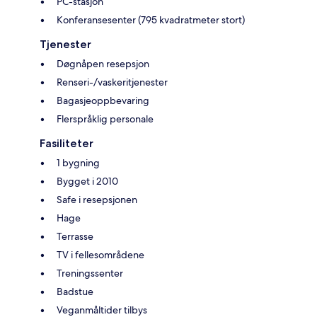
PC-stasjon
Konferansesenter (795 kvadratmeter stort)
Tjenester
Døgnåpen resepsjon
Renseri-/vaskeritjenester
Bagasjeoppbevaring
Flerspråklig personale
Fasiliteter
1 bygning
Bygget i 2010
Safe i resepsjonen
Hage
Terrasse
TV i fellesområdene
Treningssenter
Badstue
Veganmåltider tilbys