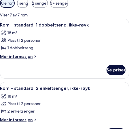
Tilgjengelige
Alle rom
1 seng
2 senger
3+ senger
filtre
for
Viser 7 av 7 rom
rom
Åpne
Rom – standard, 1 dobbeltseng, ikke-r
8
Rom – standard, 1 dobbeltseng, ikke-røyk
alle
18 m²
bildene
Plass til 2 personer
av
Rom
1 dobbeltseng
–
Mer
Mer informasjon
standard,
informasjon
om
1
Se priser
Rom
dobbeltseng,
–
ikke-
standard,
Åpne
Skrivebord, lydisolert, barnesenger o
5
røyk
1
Rom – standard, 2 enkeltsenger, ikke-røyk
alle
dobbeltseng,
18 m²
ikke-
bildene
røyk
Plass til 2 personer
av
Rom
2 enkeltsenger
–
Mer
Mer informasjon
standard,
informasjon