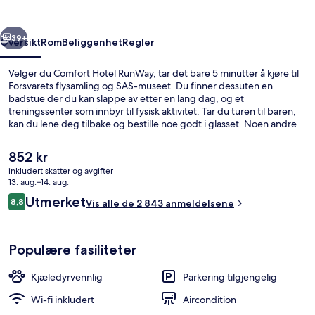
rige
Neste
39+
Oversikt
Rom
Beliggenhet
Regler
Velger du Comfort Hotel RunWay, tar det bare 5 minutter å kjøre til
Forsvarets flysamling og SAS-museet. Du finner dessuten en
badstue der du kan slappe av etter en lang dag, og et
treningssenter som innbyr til fysisk aktivitet. Tar du turen til baren,
kan du lene deg tilbake og bestille noe godt i glasset. Noen andre
fasiliteter er en snackbar/delikatesseforretning, en terrasse og en
hage. Mange skryter av den vennlige betjeningen og frokosten.
Den
852 kr
nåværende
inkludert skatter og avgifter
prisen
13. aug.–14. aug.
Restaurant
er
Anmeldelser
Utmerket
8,8
Vis alle de 2 843 anmeldelsene
852 kr
8,8 av 10 –
Populære fasiliteter
Kjæledyrvennlig
Parkering tilgjengelig
Wi-fi inkludert
Aircondition