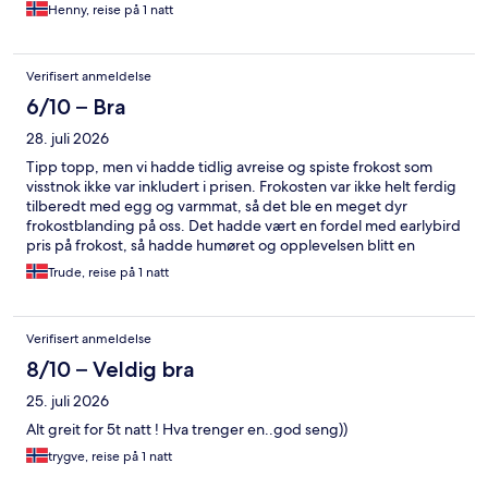
Henny, reise på 1 natt
Verifisert anmeldelse
6/10 – Bra
28. juli 2026
Tipp topp, men vi hadde tidlig avreise og spiste frokost som
visstnok ikke var inkludert i prisen. Frokosten var ikke helt ferdig
tilberedt med egg og varmmat, så det ble en meget dyr
frokostblanding på oss. Det hadde vært en fordel med earlybird
pris på frokost, så hadde humøret og opplevelsen blitt en
annen.
Trude, reise på 1 natt
Verifisert anmeldelse
8/10 – Veldig bra
25. juli 2026
Alt greit for 5t natt ! Hva trenger en..god seng))
trygve, reise på 1 natt