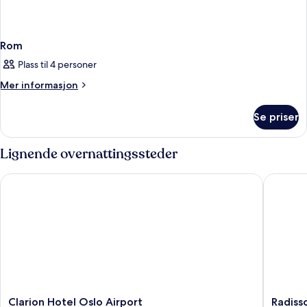
Rom
Plass til 4 personer
Mer
Mer informasjon
informasjon
om
Se priser
Rom
Lignende overnattingssteder
Clarion Hotel Oslo Airport
Radisson
Clarion
Radisso
Clarion Hotel Oslo Airport
Radiss