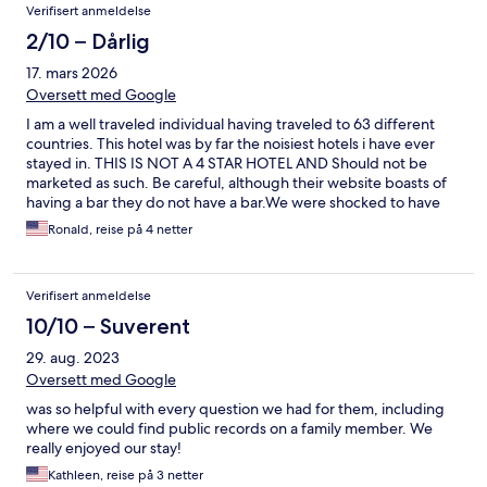
Verifisert anmeldelse
2/10 – Dårlig
17. mars 2026
Oversett med Google
I am a well traveled individual having traveled to 63 different
countries. This hotel was by far the noisiest hotels i have ever
stayed in. THIS IS NOT A 4 STAR HOTEL AND Should not be
marketed as such. Be careful, although their website boasts of
having a bar they do not have a bar.We were shocked to have
returned to our room while the maid was on our floor and found
Ronald, reise på 4 netter
a 10 year old or so daughter of the maid in our room alone. I
highly recommend Expedia reconsiders reclassification of this
property!
Verifisert anmeldelse
10/10 – Suverent
29. aug. 2023
Oversett med Google
was so helpful with every question we had for them, including
where we could find public records on a family member. We
really enjoyed our stay!
Kathleen, reise på 3 netter