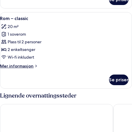
Enkeltrom
Åpne
Rom – classic | Minibar, safe på romm
4
Rom – classic
alle
20 m²
bildene
1 soverom
av
Rom
Plass til 2 personer
–
2 enkeltsenger
classic
Wi-fi inkludert
Mer
Mer informasjon
informasjon
om
Se priser
Rom
–
classic
Lignende overnattingssteder
NH Palermo
Presiden