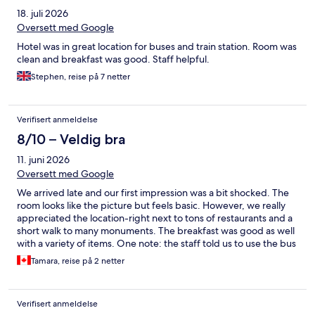
18. juli 2026
Oversett med Google
Hotel was in great location for buses and train station. Room was
clean and breakfast was good. Staff helpful.
Stephen, reise på 7 netter
Verifisert anmeldelse
8/10 – Veldig bra
11. juni 2026
Oversett med Google
We arrived late and our first impression was a bit shocked. The
room looks like the picture but feels basic. However, we really
appreciated the location-right next to tons of restaurants and a
short walk to many monuments. The breakfast was good as well
with a variety of items. One note: the staff told us to use the bus
stop outside the hotel to get to the train station but it was
Tamara, reise på 2 netter
closed.
Verifisert anmeldelse