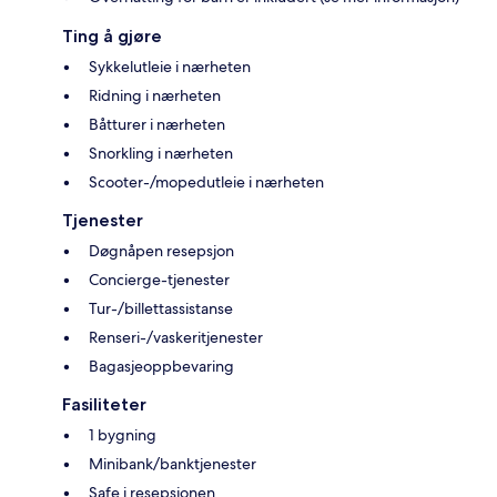
Ting å gjøre
Sykkelutleie i nærheten
Ridning i nærheten
Båtturer i nærheten
Snorkling i nærheten
Scooter-/mopedutleie i nærheten
Tjenester
Døgnåpen resepsjon
Concierge-tjenester
Tur-/billettassistanse
Renseri-/vaskeritjenester
Bagasjeoppbevaring
Fasiliteter
1 bygning
Minibank/banktjenester
Safe i resepsjonen