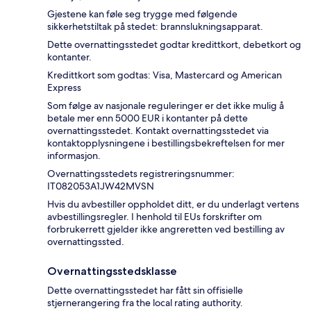
Gjestene kan føle seg trygge med følgende
sikkerhetstiltak på stedet: brannslukningsapparat.
Dette overnattingsstedet godtar kredittkort, debetkort og
kontanter.
Kredittkort som godtas: Visa, Mastercard og American
Express
Som følge av nasjonale reguleringer er det ikke mulig å
betale mer enn 5000 EUR i kontanter på dette
overnattingsstedet. Kontakt overnattingsstedet via
kontaktopplysningene i bestillingsbekreftelsen for mer
informasjon.
Overnattingsstedets registreringsnummer:
IT082053A1JW42MVSN
Hvis du avbestiller oppholdet ditt, er du underlagt vertens
avbestillingsregler. I henhold til EUs forskrifter om
forbrukerrett gjelder ikke angreretten ved bestilling av
overnattingssted.
Overnattingsstedsklasse
Dette overnattingsstedet har fått sin offisielle
stjernerangering fra the local rating authority.