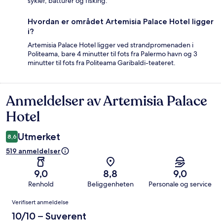
sykler, båtturer og fisking.
Hvordan er området Artemisia Palace Hotel ligger
i?
Artemisia Palace Hotel ligger ved strandpromenaden i
Politeama, bare 4 minutter til fots fra Palermo havn og 3
minutter til fots fra Politeama Garibaldi-teateret.
Anmeldelser av Artemisia Palace
Anmeldelser
Hotel
Utmerket
8,6
519 anmeldelser
9,0
8,8
9,0
Renhold
Beliggenheten
Personale og service
Anmeldelser
Verifisert anmeldelse
10/10 – Suverent