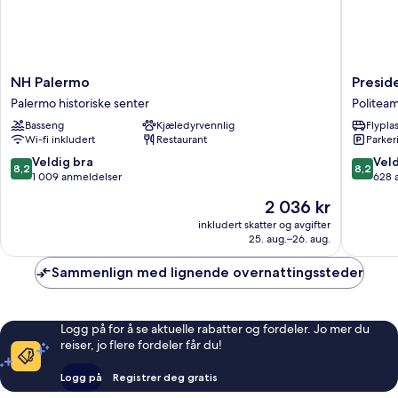
NH
Preside
NH Palermo
Presid
Palermo
Hotel
Palermo historiske senter
Politea
Palermo
Palermo
Basseng
Kjæledyrvennlig
Flypla
historiske
Politea
Wi-fi inkludert
Restaurant
Parker
senter
8.2
8.2
Veldig bra
Veld
8,2
8,2
av
av
1 009 anmeldelser
628 
10,
10,
Prisen
2 036 kr
Veldig
Veldig
er
bra,
bra,
inkludert skatter og avgifter
2 036 kr
25. aug.–26. aug.
1 009
628
anmeldelser
anmelde
Sammenlign med lignende overnattingssteder
Logg på for å se aktuelle rabatter og fordeler. Jo mer du
reiser, jo flere fordeler får du!
Logg på
Registrer deg gratis