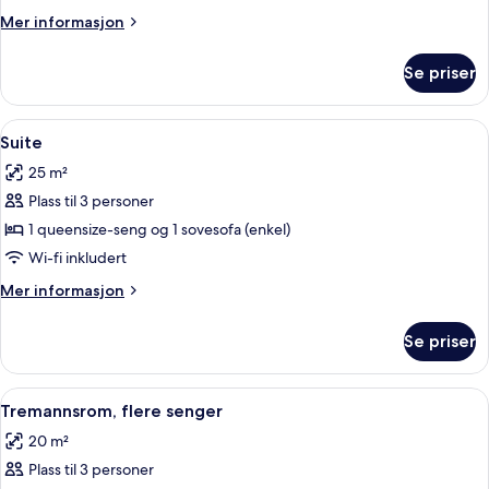
1
Mer
Mer informasjon
person,
informasjon
1
om
Se priser
Dobbeltrom
enkeltseng
for
1
Åpne
Suite | Minibar, safe på rommet, skri
8
person,
Suite
alle
1
25 m²
enkeltseng
bildene
Plass til 3 personer
av
Suite
1 queensize-seng og 1 sovesofa (enkel)
Wi-fi inkludert
Mer
Mer informasjon
informasjon
om
Se priser
Suite
Åpne
Minibar, safe på rommet, skrivebord 
6
Tremannsrom, flere senger
alle
20 m²
bildene
Plass til 3 personer
av