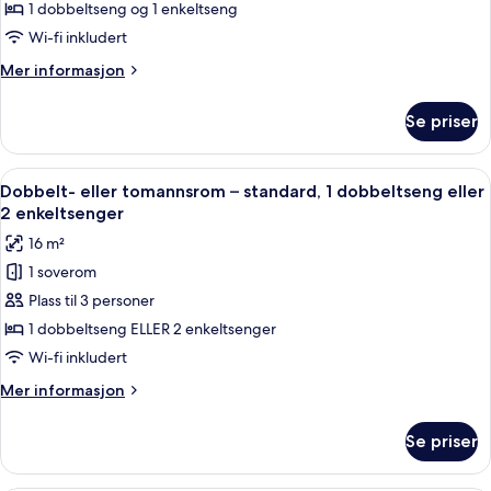
Tremannsrom,
1 dobbeltseng og 1 enkeltseng
flere
Wi-fi inkludert
senger
Mer
Mer informasjon
informasjon
om
Se priser
Tremannsrom,
flere
senger
Åpne
Minibar, safe på rommet, skrivebord 
9
Dobbelt- eller tomannsrom – standard, 1 dobbeltseng eller
alle
2 enkeltsenger
bildene
16 m²
av
1 soverom
Dobbelt-
Plass til 3 personer
eller
tomannsrom
1 dobbeltseng ELLER 2 enkeltsenger
–
Wi-fi inkludert
standard,
Mer
Mer informasjon
1
informasjon
dobbeltseng
om
Se priser
Dobbelt-
eller
eller
2
tomannsrom