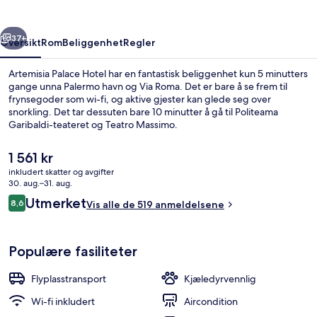
rige
Neste
37+
Oversikt
Rom
Beliggenhet
Regler
Artemisia Palace Hotel har en fantastisk beliggenhet kun 5 minutters
gange unna Palermo havn og Via Roma. Det er bare å se frem til
frynsegoder som wi-fi, og aktive gjester kan glede seg over
snorkling. Det tar dessuten bare 10 minutter å gå til Politeama
Garibaldi-teateret og Teatro Massimo.
Den
1 561 kr
nåværende
inkludert skatter og avgifter
prisen
30. aug.–31. aug.
Resepsjon
er
Anmeldelser
Utmerket
8,6
Vis alle de 519 anmeldelsene
1 561 kr
8,6 av 10 –
Populære fasiliteter
Flyplasstransport
Kjæledyrvennlig
Wi-fi inkludert
Aircondition