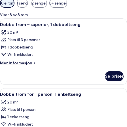
Tilgjengelige
Alle rom
1 seng
2 senger
3+ senger
filtre
for
Viser 8 av 8 rom
rom
Åpne
Dobbeltrom – superior, 1 dobbeltseng 
9
Dobbeltrom – superior, 1 dobbeltseng
alle
20 m²
bildene
Plass til 3 personer
av
Dobbeltrom
1 dobbeltseng
–
Wi-fi inkludert
superior,
Mer
Mer informasjon
1
informasjon
dobbeltseng
om
Se priser
Dobbeltrom
–
superior,
Åpne
Minibar, safe på rommet, skrivebord 
8
1
Dobbeltrom for 1 person, 1 enkeltseng
alle
dobbeltseng
20 m²
bildene
Plass til 1 person
av
Dobbeltrom
1 enkeltseng
for
Wi-fi inkludert