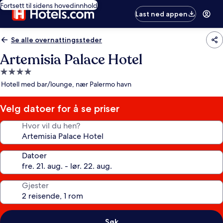
Fortsett til sidens hovedinnhold
Last ned appen
Se alle overnattingssteder
Artemisia Palace Hotel
Overnattingssted
med
Hotell med bar/lounge, nær Palermo havn
4.0
stjerner
Velg datoer for å se priser
Hvor vil du hen?
Datoer
Gjester
Søk