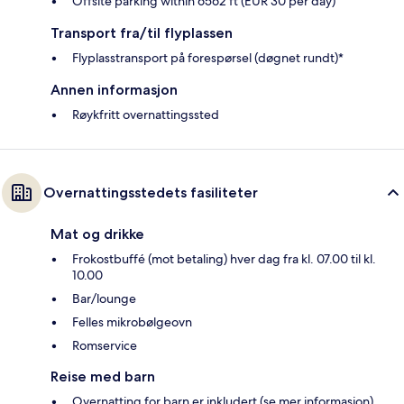
Offsite parking within 6562 ft (EUR 30 per day)
Transport fra/til flyplassen
Flyplasstransport på forespørsel (døgnet rundt)*
Annen informasjon
Røykfritt overnattingssted
Overnattingsstedets fasiliteter
Mat og drikke
Frokostbuffé (mot betaling) hver dag fra kl. 07.00 til kl.
10.00
Bar/lounge
Felles mikrobølgeovn
Romservice
Reise med barn
Overnatting for barn er inkludert (se mer informasjon)