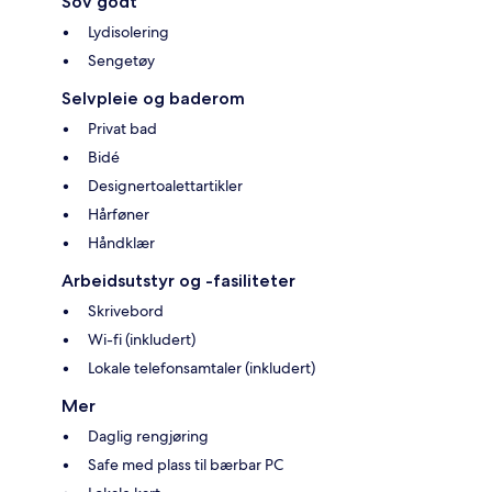
Sov godt
Lydisolering
Sengetøy
Selvpleie og baderom
Privat bad
Bidé
Designertoalettartikler
Hårføner
Håndklær
Arbeidsutstyr og -fasiliteter
Skrivebord
Wi-fi (inkludert)
Lokale telefonsamtaler (inkludert)
Mer
Daglig rengjøring
Safe med plass til bærbar PC