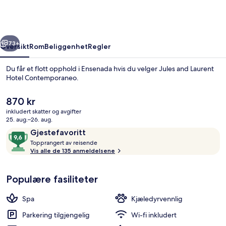
Hotel
Contemporaneo
rige
Neste
73+
Oversikt
Rom
Beliggenhet
Regler
Du får et flott opphold i Ensenada hvis du velger Jules and Laurent
Hotel Contemporaneo.
Den
870 kr
nåværende
inkludert skatter og avgifter
prisen
25. aug.–26. aug.
er
Anmeldelser
9,6
Gjestefavoritt
870 kr
T
av
Topprangert av reisende
o
Vis alle de 135 anmeldelsene
Fasade
10,
p
Gjestefavoritt
p
Populære fasiliteter
r
a
n
Spa
Kjæledyrvennlig
g
e
Parkering tilgjengelig
Wi-fi inkludert
r