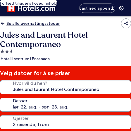
Fortsett til sidens hovedinnhold
Last ned appen
Se alle overnattingssteder
Jules and Laurent Hotel
Contemporaneo
Overnattingssted
med
Hotell i sentrum i Ensenada
2.5
stjerner
Velg datoer for å se priser
Hvor vil du hen?
Datoer
Gjester