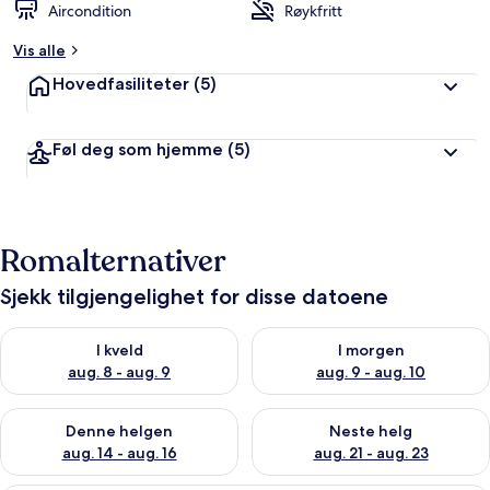
Aircondition
Røykfritt
t
Vis alle
a
v
Hovedfasiliteter
(5)
r
e
Føl deg som hjemme
(5)
i
s
e
n
d
Romalternativer
e
Sjekk tilgjengelighet for disse datoene
Sjekk tilgjengelighet for i kveld, aug. 8 - aug. 9
Sjekk tilgjengelighet for i mor
I kveld
I morgen
aug. 8 - aug. 9
aug. 9 - aug. 10
Sjekk tilgjengelighet for denne helgen, aug. 14 - aug. 16
Sjekk tilgjengelighet for neste
Denne helgen
Neste helg
aug. 14 - aug. 16
aug. 21 - aug. 23