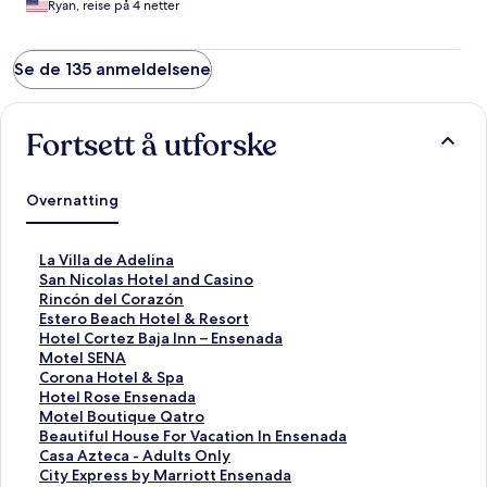
Ryan, reise på 4 netter
Se de 135 anmeldelsene
Fortsett å utforske
Overnatting
L
La Villa de Adelina
i
L
San Nicolas Hotel and Casino
n
i
L
Rincón del Corazón
k
n
i
L
Estero Beach Hotel & Resort
s
k
n
i
L
Hotel Cortez Baja Inn – Ensenada
o
s
k
n
i
L
Motel SENA
m
o
s
k
n
i
L
Corona Hotel & Spa
å
m
o
s
k
n
i
L
Hotel Rose Ensenada
p
å
m
o
s
k
n
i
L
Motel Boutique Qatro
n
p
å
m
o
s
k
n
i
L
Beautiful House For Vacation In Ensenada
e
n
p
å
m
o
s
k
n
i
L
Casa Azteca - Adults Only
r
e
n
p
å
m
o
s
k
n
i
L
City Express by Marriott Ensenada