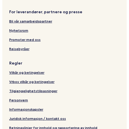
e
a
s
a
n
e
For leverandører, partnere og presse
a
n
d
a
Bli vår samarbeidspartner
a
d
a
Nyhetsrom
Promoter med oss
Reisebyråer
Regler
Vilkår og betingelser
Vrbos vilkår og betingelser
Tilgjengelighetstilpasninger
Personvern
Informasjonskapsler
Juridisk informasjon / kontakt oss
Retningslinjer for innhold og rapportering av innhold