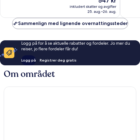
547 kr
Fantasti
1 180
er
1 009
inkludert skatter og avgifter
anmeldelser
547 kr
25. aug.–26. aug.
anmelde
Sammenlign med lignende overnattingssteder
Logg på for å se aktuelle rabatter og fordeler. Jo mer du
reiser, jo flere fordeler får du!
Logg på
Registrer deg gratis
Om området