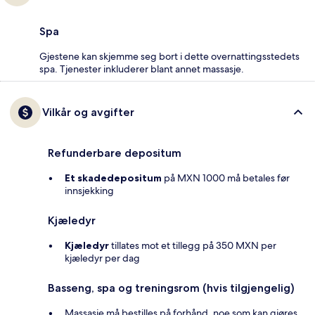
Spa
Gjestene kan skjemme seg bort i dette overnattingsstedets
spa. Tjenester inkluderer blant annet massasje.
Vilkår og avgifter
Refunderbare depositum
Et skadedepositum
på MXN 1000 må betales før
innsjekking
Kjæledyr
Kjæledyr
tillates mot et tillegg på 350 MXN per
kjæledyr per dag
Basseng, spa og treningsrom (hvis tilgjengelig)
Massasje må bestilles på forhånd, noe som kan gjøres