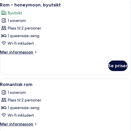
Åpne
Rom – honeymoon, byutsikt | Minibar, 
12
Rom – honeymoon, byutsikt
alle
Byutsikt
bildene
1 soverom
av
Rom
Plass til 2 personer
–
1 queensize-seng
honeymoon,
Wi-fi inkludert
byutsikt
Mer
Mer informasjon
informasjon
om
Se priser
Rom
–
honeymoon,
Åpne
Romantisk rom | Minibar, skrivebord, 
19
byutsikt
Romantisk rom
alle
1 soverom
bildene
Plass til 2 personer
av
Romantisk
1 queensize-seng
rom
Wi-fi inkludert
Mer
Mer informasjon
informasjon