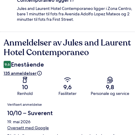
Contemporaneo ligger i?
Jules and Laurent Hotel Contemporaneo ligger i Zona Centro,
bare 1 minutter til fots fra Avenida Adolfo Lopez Mateos og 2
minutter til fots fra First Street.
Anmeldelser av Jules and Laurent
Anmeldelser
Hotel Contemporaneo
Enestående
9,6
135 anmeldelser
10
9,6
9,8
Renhold
Fasiliteter
Personale og service
Anmeldelser
Verifisert anmeldelse
10/10 – Suverent
19. mai 2026
Oversett med Google