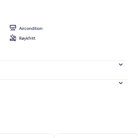
Aircondition
Røykfritt
elighet for i morgen, aug. 9 - aug. 10
Sjekk tilgjengelighet for denne helgen