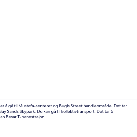
Restaurant
tter å gå til Mustafa-senteret og Bugis Street handleområde. Det tar
y Sands Skypark. Du kan gå til kollektivtransport: Det tar 6
Jalan Besar T-banestasjon.
Innvendig