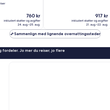
lser
10,
6
anmeldelser
Prisen
Prisen
760 kr
917 kr
er
er
inkludert skatter og avgifter
inkludert skatter og avgifter
760 kr
917 kr
24. aug.–25. aug.
21. aug.–22. aug.
Sammenlign med lignende overnattingssteder
 fordeler. Jo mer du reiser, jo flere