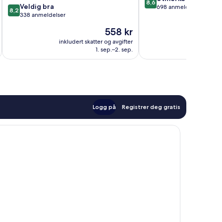
8,6
8.2
Veldig bra
av
698 anmeldelser
8,2
av
338 anmeldelser
10,
10,
Utmerket,
Prisen
558 kr
Veldig
698
er
bra,
inkludert skatter og avgifter
inkludert 
anmeldelser
558 kr
1. sep.–2. sep.
338
anmeldelser
Logg på
Registrer deg gratis