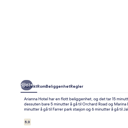
61+
Oversikt
Rom
Beliggenhet
Regler
Arianna Hotel har en flott beliggenhet, og det tar 15 minu
dessuten bare 5 minutter å gå til Orchard Road og Marina Ba
minutter å gå til Farrer park stasjon og 6 minutter å gå til 
Anmeldelser
5,0
5,0 av 10 –