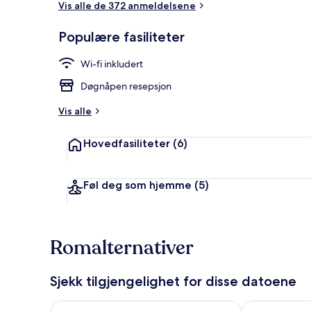
Vis alle de 372 anmeldelsene
Populære fasiliteter
Eksteriør
Wi-fi inkludert
Døgnåpen resepsjon
Vis alle
Hovedfasiliteter
(6)
Føl deg som hjemme
(5)
Romalternativer
Sjekk tilgjengelighet for disse datoene
Sjekk tilgjengelighet for i kveld, aug. 8 - aug. 9
Sjekk tilgjeng