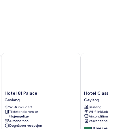
Hotel 81 Palace
Hotel Classic by Venue
Hotel
Hotel
Hotel 81 Palace
Hotel Classic by Ven
81
Classic
Geylang
Geylang
Palace
by
Wi-fi inkludert
Basseng
Geylang
Venue
Tilstøtende rom er
Wi-fi inkludert
Geylang
tilgjengelige
Aircondition
Aircondition
Vaskeritjenester
Døgnåpen resepsjon
8.6
Utmerket