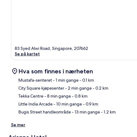
83 Syed Alwi Road, Singapore, 207662
Se på kartet
Hva som finnes i nærheten
Mustafa-senteret
- 1 min gange
- 0.1 km
City Square kjøpesenter
- 2 min gange
- 0.2 km
Kart
Tekka Centre
- 8 min gange
- 0.8 km
Little India Arcade
- 10 min gange
- 0.9 km
Bugis Street handleområde
- 13 min gange
- 1.2 km
Se mer