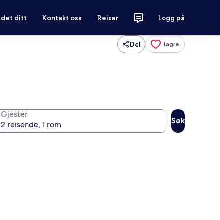
det ditt
Kontakt oss
Reiser
Logg på
Del
Lagre
Gjester
Søk