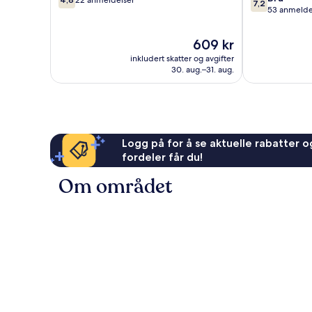
22 anmeldelser
7,2
av
av
53 anmelde
10,
10,
22
Bra,
Prisen
609 kr
anmeldelser
53
er
inkludert skatter og avgifter
anmeldelser
609 kr
30. aug.–31. aug.
Logg på for å se aktuelle rabatter og
fordeler får du!
Om området