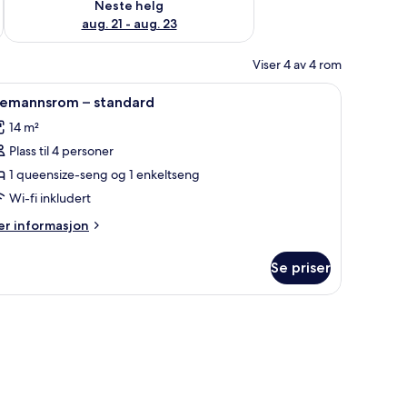
Neste helg
aug. 21 - aug. 23
Viser 4 av 4 rom
ett, wi-fi (inkludert) og sengetøy
pne
Strykejern/-brett, wi-fi (inkludert) og senget
4
remannsrom – standard
le
14 m²
ildene
Plass til 4 personer
v
remannsrom
1 queensize-seng og 1 enkeltseng
Wi-fi inkludert
tandard
er
r informasjon
formasjon
m
Se priser
remannsrom
andard