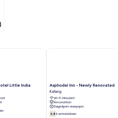
r
 Little India
Asphodel Inn - Newly Renovated
Asphodel
tel Little India
Asphodel Inn - Newly Renovated
Inn
Kallang
-
port
Wi-fi inkludert
Newly
rt
Aircondition
Renovated
Døgnåpen resepsjon
Kallang
ter
6.8
6,8
6 anmeldelser
av