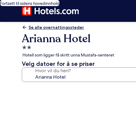
Fortsett til sidens hovedinnhold
Se alle overnattingssteder
Arianna Hotel
Overnattingssted
med
Hotell som ligger få skritt unna Mustafa-senteret
2.0
Velg datoer for å se priser
stjerner
Hvor vil du hen?
Bildegalleri
av
Arianna
Hotel