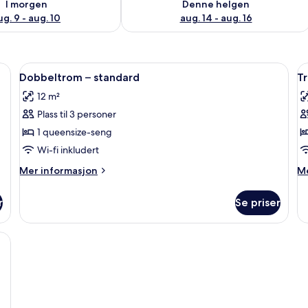
I morgen
Denne helgen
ug. 9 - aug. 10
aug. 14 - aug. 16
ern/-brett, wi-fi (inkludert) og sengetøy
Åpne
Dobbeltrom – standard | Strykejern/-br
Å
5
Dobbeltrom – standard
T
alle
al
12 m²
bildene
b
Plass til 3 personer
av
a
Dobbeltrom
T
1 queensize-seng
–
–
Wi-fi inkludert
standard
s
Mer
M
Mer informasjon
Me
informasjon
in
om
o
r
Se priser
Dobbeltrom
T
–
–
standard
st
dert) og sengetøy