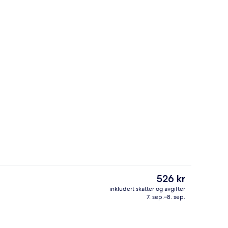
Inngang
Den
526 kr
nåværende
inkludert skatter og avgifter
prisen
7. sep.–8. sep.
Innvendig
er
526 kr