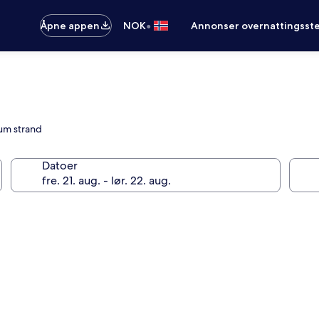
•
Åpne appen
NOK
Annonser overnattingsste
lum strand
Datoer