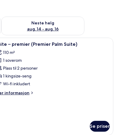
, aug. 7 - aug. 9
Sjekk tilgjengelighet for neste helg, aug. 14 - aug. 16
Neste helg
aug. 14 - aug. 16
afe på rommet, blendingsgardiner og strykejern/-brett
pne
Suite – premier (Premier Palm Suite) | Safe p
4
ite – premier (Premier Palm Suite)
le
110 m²
ildene
1 soverom
v
uite
Plass til 2 personer
1 kingsize-seng
remier
Wi-fi inkludert
Premier
er
r informasjon
alm
formasjon
uite)
m
ite
emier
remier
Se priser
lm