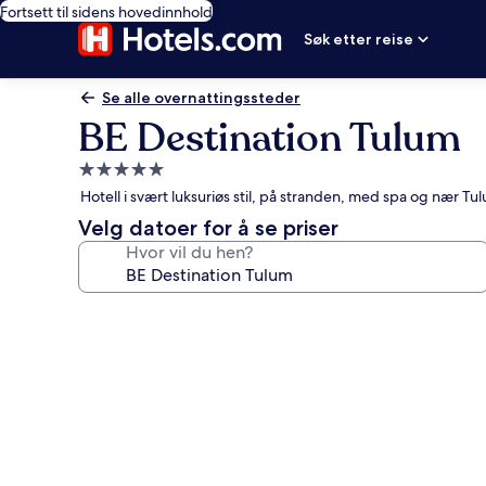
Fortsett til sidens hovedinnhold
Søk etter reise
Se alle overnattingssteder
BE Destination Tulum
Overnattingssted
med
Hotell i svært luksuriøs stil, på stranden, med spa og nær Tu
5.0
Velg datoer for å se priser
stjerner
Hvor vil du hen?
Bildegalleri
av
BE
Destination
Tulum