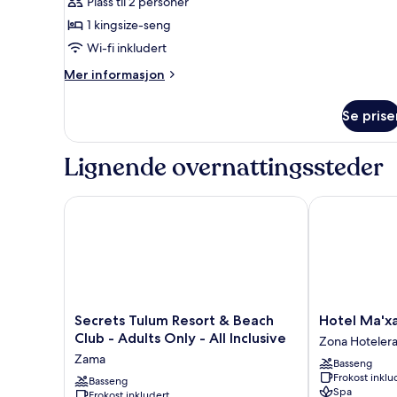
Suite
Plass til 2 personer
–
1 kingsize-seng
premier,
Wi-fi inkludert
ved
Mer
Mer informasjon
havkanten
informasjon
(with
om
Se prise
Suite
Plunge
–
Pool)
premier,
Lignende overnattingssteder
ved
havkanten
(with
Secrets Tulum Resort & Beach Club - Adults Only - Al
Hotel Ma'xan
Plunge
Pool)
Secrets
Hotel
Secrets Tulum Resort & Beach
Hotel Ma'x
Tulum
Ma'xanab
Club - Adults Only - All Inclusive
Zona Hoteler
Resort
Zona
Zama
Basseng
&
Hotelera
Frokost inklu
Beach
Basseng
Spa
Frokost inkludert