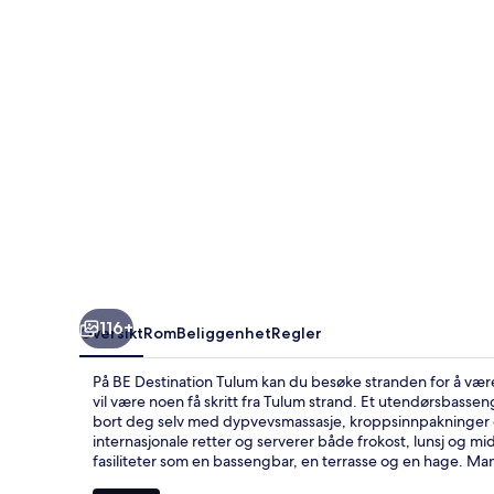
116+
Oversikt
Rom
Beliggenhet
Regler
På BE Destination Tulum kan du besøke stranden for å vær
vil være noen få skritt fra Tulum strand. Et utendørsbasse
bort deg selv med dypvevsmassasje, kroppsinnpakninger og
internasjonale retter og serverer både frokost, lunsj og mid
fasiliteter som en bassengbar, en terrasse og en hage. Ma