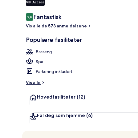
VIP Access
Anmeldelser
Fantastisk
9,0
9,0 av 10 –
Suite (Signat
Vis alle de 573 anmeldelsene
Populære fasiliteter
Basseng
Spa
Parkering inkludert
Vis alle
Hovedfasiliteter
(12)
Føl deg som hjemme
(6)