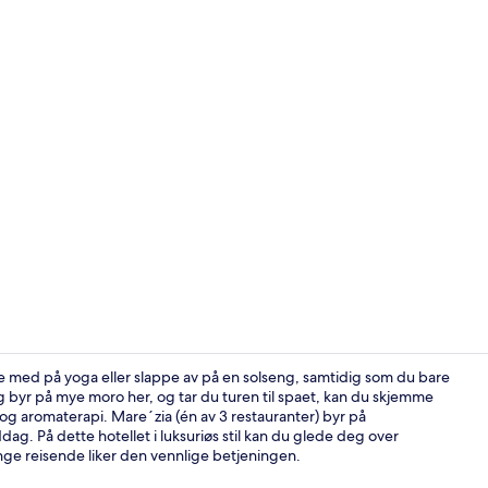
Suite (Signa
e med på yoga eller slappe av på en solseng, samtidig som du bare
ng byr på mye moro her, og tar du turen til spaet, kan du skjemme
 aromaterapi. Mare´zia (én av 3 restauranter) byr på
Suite (Signa
dag. På dette hotellet i luksuriøs stil kan du glede deg over
nge reisende liker den vennlige betjeningen.