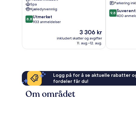
Club
Parkering ink
Spa
-
Kjæledyrvennlig
9.8
Suverent
Adults
9,8
av
400 anmeld
8.8
Only
Utmerket
8,8
10,
av
-
933 anmeldelser
Suverent,
10,
All
Prisen
3 306 kr
400
Utmerket,
Inclusive
er
anmeldelser
933
Zama
inkludert skatter og avgifter
3 306 kr
11. aug.–12. aug.
anmeldelser
Logg på for å se aktuelle rabatter og
fordeler får du!
Om området