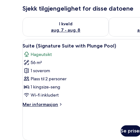
Sjekk tilgjengelighet for disse datoene
Sjekk tilgjengelighet for i kveld, aug. 7 - aug. 8
Sjekk tilgjeng
I kveld
aug. 7 - aug. 8
a
Åpne
Suite (Signature Suite with Pl
7
Suite (Signature Suite with Plunge Pool)
alle
Hageutsikt
bildene
56 m²
av
Suite
1 soverom
(Signature
Plass til 2 personer
Suite
1 kingsize-seng
with
Wi-fi inkludert
Plunge
Mer
Mer informasjon
Pool)
informasjon
om
Suite
(Signature
Se prise
Suite
with