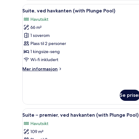
Plunge
Åpne
Suite, ved havkanten (with Plu
Pool)
7
Suite, ved havkanten (with Plunge Pool)
alle
Havutsikt
bildene
66 m²
av
Suite,
1 soverom
ved
Plass til 2 personer
havkanten
1 kingsize-seng
(with
Wi-fi inkludert
Plunge
Mer
Mer informasjon
Pool)
informasjon
om
Suite,
ved
Se prise
havkanten
(with
Plunge
Åpne
Suite – premier, ved havkanten
Pool)
6
Suite – premier, ved havkanten (with Plunge Pool)
alle
Havutsikt
bildene
109 m²
av