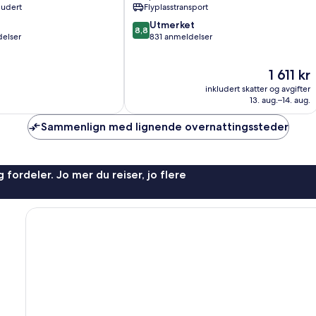
ludert
Flyplasstransport
8.8
Utmerket
8,8
av
elser
831 anmeldelser
10,
Utmerket,
Prisen
1 611 kr
831
er
anmeldelser
inkludert skatter og avgifter
1 611 kr
13. aug.–14. aug.
Sammenlign med lignende overnattingssteder
 fordeler. Jo mer du reiser, jo flere