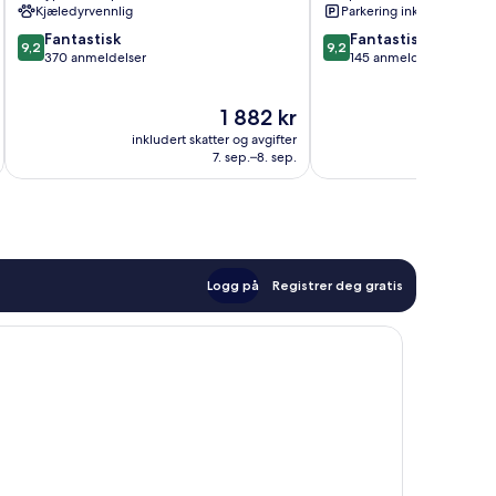
Kjæledyrvennlig
Parkering inkludert
9.2
9.2
Fantastisk
Fantastisk
9,2
9,2
av
av
370 anmeldelser
145 anmeldelser
10,
10,
Fantastisk,
Fantastisk,
Prisen
1 882 kr
370
145
er
anmeldelser
anmeldelser
inkludert skatter og avgifter
inkludert 
1 882 kr
7. sep.–8. sep.
Logg på
Registrer deg gratis