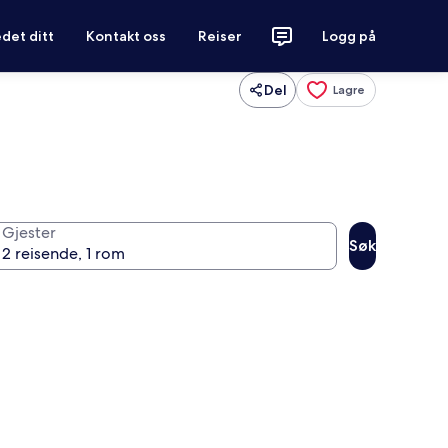
det ditt
Kontakt oss
Reiser
Logg på
Del
Lagre
Gjester
Søk