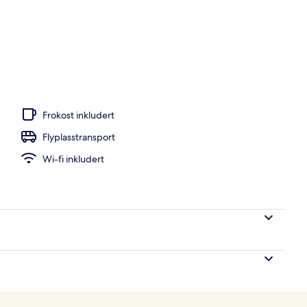
ure Suite with Plunge Pool) | Safe på rommet, blendingsgardiner og strykeje
Frokost inkludert
Flyplasstransport
Wi-fi inkludert