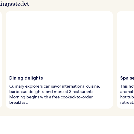
ttingsstedet
Dining delights
Spa s
Culinary explorers can savor international cuisine,
This ho
barbecue delights, and more at 3 restaurants.
aromat
Morning begins with a free cooked-to-order
hot tub
breakfast.
retreat