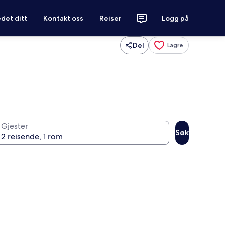
det ditt
Kontakt oss
Reiser
Logg på
Del
Lagre
Gjester
Søk