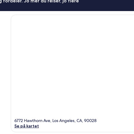
 fordeler. Jo mer du reiser, jo flere
6772 Hawthorn Ave, Los Angeles, CA, 90028
Se på kartet