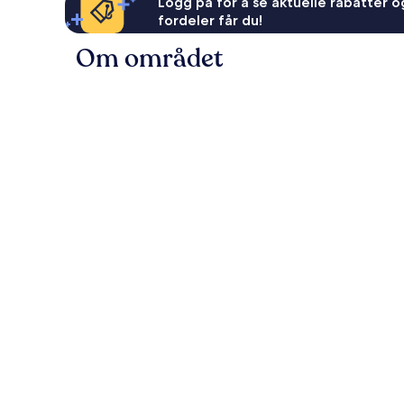
Logg på for å se aktuelle rabatter og
fordeler får du!
Om området