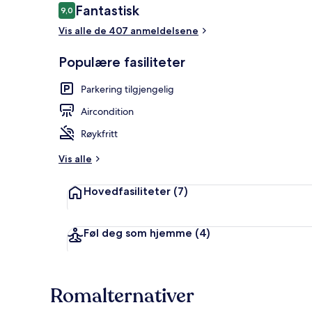
Anmeldelser
Fantastisk
9,0
9,0 av 10 –
Vis alle de 407 anmeldelsene
Gang
Populære fasiliteter
Parkering tilgjengelig
Aircondition
Røykfritt
Vis alle
Hovedfasiliteter
(7)
Føl deg som hjemme
(4)
Romalternativer