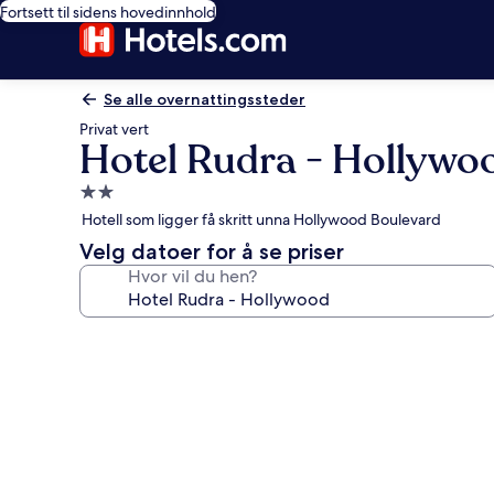
Fortsett til sidens hovedinnhold
Se alle overnattingssteder
Privat vert
Hotel Rudra - Hollywo
Overnattingssted
med
Hotell som ligger få skritt unna Hollywood Boulevard
2.0
Velg datoer for å se priser
stjerner
Hvor vil du hen?
Bildegalleri
av
Hotel
Rudra
-