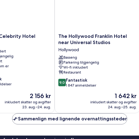
The
Celebrity Hotel
The Hollywood Franklin Hotel
Hollywood
near Universal Studios
Franklin
Hollywood
dert
Hotel
gjengelig
near
Basseng
rt
Parkering tilgjengelig
Universal
rom er
Wi-fi inkludert
Studios
Restaurant
Hollywood
k
9.0
Fantastisk
9,0
ldelser
av
1 847 anmeldelser
10,
Prisen
Prisen
2 156 kr
1 642 kr
Fantastisk,
er
er
1 847
inkludert skatter og avgifter
inkludert skatter og avgifter
2 156 kr
1 642 kr
23. aug.–24. aug.
24. aug.–25. aug.
anmeldelser
Sammenlign med lignende overnattingssteder