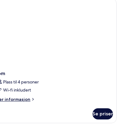
om
Plass til 4 personer
Wi-fi inkludert
er
r informasjon
formasjon
m
Se priser
om