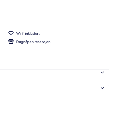
Wi-fi inkludert
Døgnåpen resepsjon