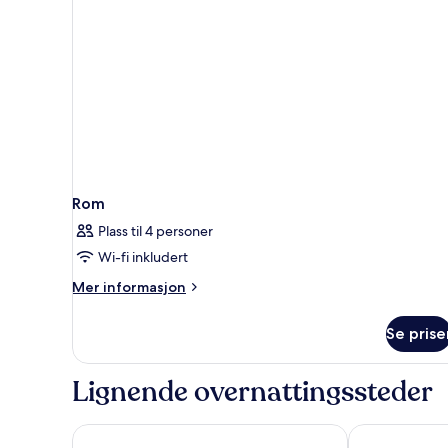
Rom
Plass til 4 personer
Wi-fi inkludert
Mer
Mer informasjon
informasjon
om
Se prise
Rom
Lignende overnattingssteder
Lexen Hotel- Hollywood Walk of Fame/Universal St
Hollywood Ce