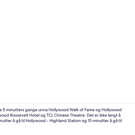
Sitteområde 
are 5 minutters gange unna Hollywood Walk of Fame og Hollywood
ywood Roosevelt Hotel og TCL Chinese Theatre. Det er ikke langt å
inutter å gå til Hollywood - Highland Station og 15 minutter å gå til
Enkeltrom – 