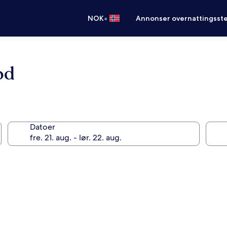
•
NOK
Annonser overnattingsste
od
Datoer