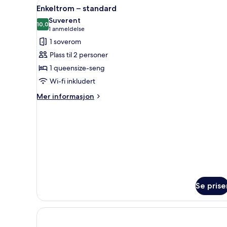
Åpne
Enkeltrom – standard | Bad | 
1
Enkeltrom – standard
alle
Suverent
bildene
10,0
10,0 av 10
(1
1 anmeldelse
av
anmeldelse)
1 soverom
Enkeltrom
Plass til 2 personer
–
1 queensize-seng
standard
Wi-fi inkludert
Mer
Mer informasjon
informasjon
om
Enkeltrom
–
standard
Se prise