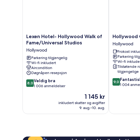
Lexen
Hollywood
Lexen Hotel- Hollywood Walk of
Hollywood 
Hotel-
Celebrity
Fame/Universal Studios
Hollywood
Hollywood
Hotel
Hollywood
Frokost inklu
Walk
Hollywood
Parkering til
of
Parkering tilgjengelig
Wi-fi inklude
Wi-fi inkludert
Fame/Universal
Tilstøtende 
Aircondition
Studios
tilgjengelige
Døgnåpen resepsjon
Hollywood
9.0
Fantastis
8.0
Veldig bra
9,0
8,0
av
1 004 anme
av
1 006 anmeldelser
10,
10,
Prisen
1 145 kr
Fantastisk,
Veldig
er
1 004
bra,
inkludert skatter og avgifter
1 145 kr
anmeldelser
9. aug.–10. aug.
1 006
anmeldelser