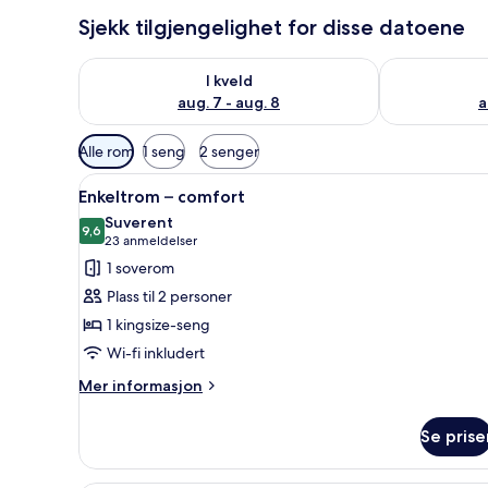
Sjekk tilgjengelighet for disse datoene
Sjekk tilgjengelighet for i kveld, aug. 7 - aug. 8
Sjekk tilgjeng
I kveld
aug. 7 - aug. 8
a
Tilgjengelige
Alle rom
1 seng
2 senger
filtre
Åpne
Enkeltrom – comfort | Safe på 
for
3
Enkeltrom – comfort
alle
rom
Suverent
bildene
9,6
9,6 av 10
(23
23 anmeldelser
av
anmeldelser)
1 soverom
Enkeltrom
Plass til 2 personer
–
1 kingsize-seng
comfort
Wi-fi inkludert
Mer
Mer informasjon
informasjon
om
Se prise
Enkeltrom
–
comfort