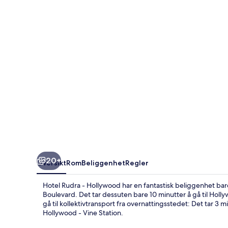
Hollywood
20+
Oversikt
Rom
Beliggenhet
Regler
Hotel Rudra - Hollywood har en fantastisk beliggenhet b
Boulevard. Det tar dessuten bare 10 minutter å gå til Holl
gå til kollektivtransport fra overnattingsstedet: Det tar 3 m
Hollywood - Vine Station.