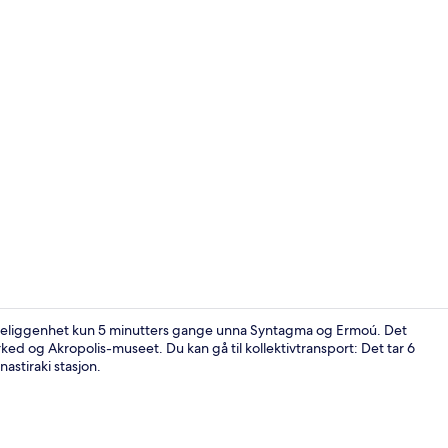
Resepsjon
k beliggenhet kun 5 minutters gange unna Syntagma og Ermoú. Det
ked og Akropolis-museet. Du kan gå til kollektivtransport: Det tar 6
astiraki stasjon.
Acropolis Su