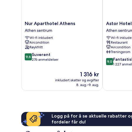
Nur
Astor
Nur Aparthotel Athens
Astor Hotel
Aparthotel
Hotel
Athen sentrum
Athen sentru
Athens
Athens
Wi-fi inkludert
Wi-fi inklude
Athen
Athen
Aircondition
Restaurant
sentrum
sentrum
Røykfritt
Aircondition
Treningsrom
9.6
Suverent
9,6
9.0
Fantastis
av
276 anmeldelser
9,0
av
1 227 anmel
10,
10,
Suverent,
Prisen
1 316 kr
Fantastisk,
276
er
1 227
inkludert skatter og avgifter
anmeldelser
1 316 kr
8. aug.–9. aug.
anmeldelser
Logg på for å se aktuelle rabatter og
fordeler får du!