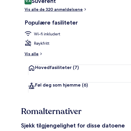
Suverent
9,4
9,4 av 10 –
Vis alle de 320 anmeldelsene
Deluxe King 
Populære fasiliteter
Wi-fi inkludert
Røykfritt
Vis alle
Hovedfasiliteter
(7)
Føl deg som hjemme
(6)
Romalternativer
Sjekk tilgjengelighet for disse datoene