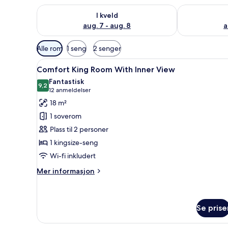
Sjekk tilgjengelighet for i kveld, aug. 7 - aug. 8
Sjekk tilgjeng
I kveld
aug. 7 - aug. 8
a
Tilgjengelige
Alle rom
1 seng
2 senger
filtre
Åpne
Comfort King Room With Inner 
for
7
Comfort King Room With Inner View
alle
rom
Fantastisk
bildene
9,2
9,2 av 10
(12
12 anmeldelser
av
anmeldelser)
18 m²
Comfort
1 soverom
King
Plass til 2 personer
Room
1 kingsize-seng
With
Wi-fi inkludert
Inner
View
Mer
Mer informasjon
informasjon
om
Comfort
King
Se prise
Room
With