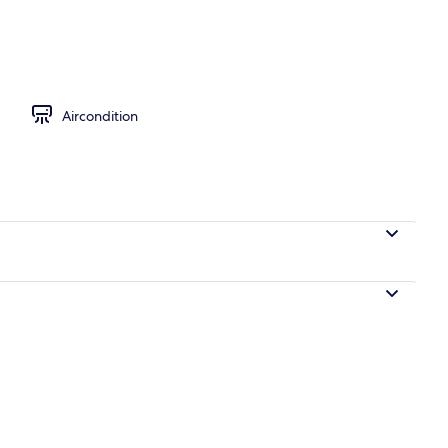
Room With Balcony | Minibar, safe på rommet, skrivebord og skrivebord for
Aircondition