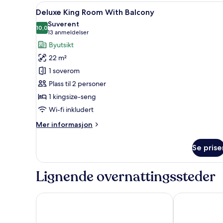
Åpne
Deluxe King Room With Balcony
Inner
9
Deluxe King Room With Balcony
View
alle
Suverent
bildene
10,0
10,0 av 10
(13
13 anmeldelser
av
anmeldelser)
Byutsikt
Deluxe
22 m²
King
1 soverom
Room
Plass til 2 personer
With
1 kingsize-seng
Balcony
Wi-fi inkludert
Mer
Mer informasjon
informasjon
om
Se prise
Deluxe
King
Room
Lignende overnattingssteder
With
Balcony
Nur Aparthotel Athens
Astor Hotel 