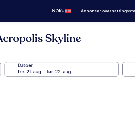
•
NOK
Annonser overnattingsste
Acropolis Skyline
Datoer