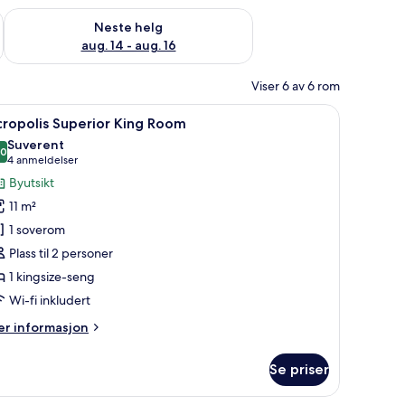
, aug. 7 - aug. 9
Sjekk tilgjengelighet for neste helg, aug. 14 - aug. 16
Neste helg
aug. 14 - aug. 16
Viser 6 av 6 rom
og skrivebord for bærbar PC
pne
Acropolis Superior King Room | Minibar, safe
10
ropolis Superior King Room
le
Suverent
ildene
,0
10,0 av 10
(4
4 anmeldelser
v
anmeldelser)
Byutsikt
cropolis
11 m²
uperior
1 soverom
ing
Plass til 2 personer
oom
1 kingsize-seng
Wi-fi inkludert
er
r informasjon
formasjon
m
Se priser
ropolis
perior