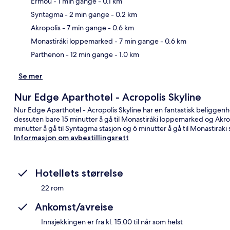
Ermoú
- 1 min gange
- 0.1 km
Syntagma
- 2 min gange
- 0.2 km
Kart
Akropolis
- 7 min gange
- 0.6 km
Monastiráki loppemarked
- 7 min gange
- 0.6 km
Parthenon
- 12 min gange
- 1.0 km
Se mer
Nur Edge Aparthotel - Acropolis Skyline
Nur Edge Aparthotel - Acropolis Skyline har en fantastisk beligge
dessuten bare 15 minutter å gå til Monastiráki loppemarked og Akropo
minutter å gå til Syntagma stasjon og 6 minutter å gå til Monastiraki 
Informasjon om avbestillingsrett
Hotellets størrelse
22 rom
Ankomst/avreise
Innsjekkingen er fra kl. 15.00 til når som helst