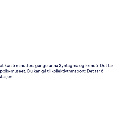
nhet kun 5 minutters gange unna Syntagma og Ermoú. Det tar
lis-museet. Du kan gå til kollektivtransport: Det tar 6
stasjon.