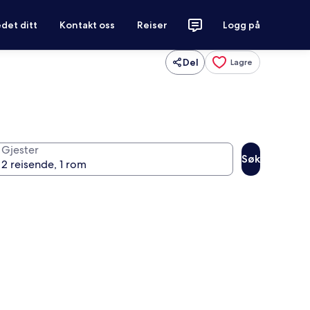
det ditt
Kontakt oss
Reiser
Logg på
Del
Lagre
Gjester
Søk