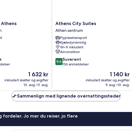
Athens
 Athens
Athens City Suites
City
m
Athen sentrum
Suites
rt
Flyplasstransport
Athen
Kjæledyrvennlig
sentrum
Wi-fi inkludert
Aircondition
9.6
k
Suverent
9,6
av
delser
136 anmeldelser
10,
Prisen
Prisen
1 632 kr
1 140 kr
Suverent,
er
er
136
inkludert skatter og avgifter
inkludert skatter og avgifter
1 632 kr
1 140 kr
10. aug.–11. aug.
9. aug.–10. aug.
anmeldelser
Sammenlign med lignende overnattingssteder
 fordeler. Jo mer du reiser, jo flere