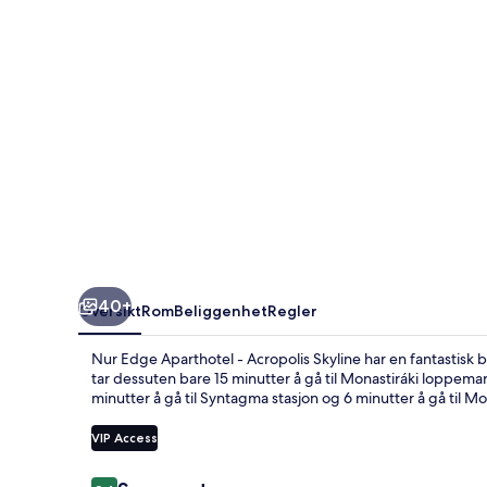
Acropolis
Skyline
40+
Oversikt
Rom
Beliggenhet
Regler
Nur Edge Aparthotel - Acropolis Skyline har en fantastis
tar dessuten bare 15 minutter å gå til Monastiráki loppemar
minutter å gå til Syntagma stasjon og 6 minutter å gå til Mon
VIP Access
Anmeldelser