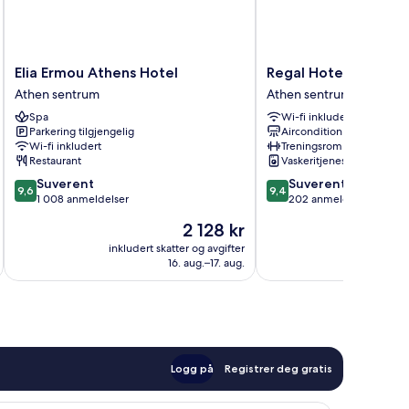
Elia
Regal
Elia Ermou Athens Hotel
Regal Hotel Mitropo
Ermou
Hotel
Athen sentrum
Athen sentrum
Athens
Mitropoleos
Spa
Wi-fi inkludert
Hotel
Athen
Parkering tilgjengelig
Aircondition
Athen
sentrum
Wi-fi inkludert
Treningsrom
sentrum
Restaurant
Vaskeritjenester
9.6
9.4
Suverent
Suverent
9,6
9,4
av
av
1 008 anmeldelser
202 anmeldelser
10,
10,
Prisen
2 128 kr
Suverent,
Suverent,
er
1 008
202
inkludert skatter og avgifter
inkludert 
2 128 kr
16. aug.–17. aug.
anmeldelser
anmeldelser
Logg på
Registrer deg gratis