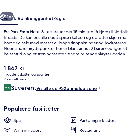
Leisure
rige
Neste
146+
Oversikt
Rom
Beliggenhet
Regler
Fra Park Farm Hotel & Leisure tar det 15 minutter å kjøre til Norfolk
Broads. Du kan bestille noe å spise i kafeen og deretter skjemme
bort deg selv med massasje, kroppsinnpakninger og hydroterapi.
Noen andre høydepunkter her er blant annet 2 barer/lounger, et
helsestudio og et treningssenter. Andre reisende skryter av den
vennlige betjeningen og frokosten.
Den
1 867 kr
nåværende
inkludert skatter og avgifter
prisen
7. sep.–8. sep.
Basseng
er
Anmeldelser
Suverent
9,4
Vis alle de 932 anmeldelsene
1 867 kr
9,4 av 10 –
Populære fasiliteter
Spa
Parkering inkludert
Wi-fi inkludert
Restaurant