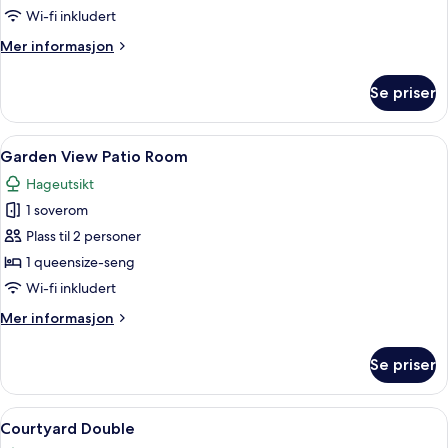
Balcony
Wi-fi inkludert
Room
Mer
Mer informasjon
informasjon
om
Se priser
Garden
View
Balcony
Åpne
Garden View Patio Room | Safe på romm
5
Room
Garden View Patio Room
alle
Hageutsikt
bildene
1 soverom
av
Garden
Plass til 2 personer
View
1 queensize-seng
Patio
Wi-fi inkludert
Room
Mer
Mer informasjon
informasjon
om
Se priser
Garden
View
Patio
Åpne
Courtyard Double | Safe på rommet, sk
7
Room
Courtyard Double
alle