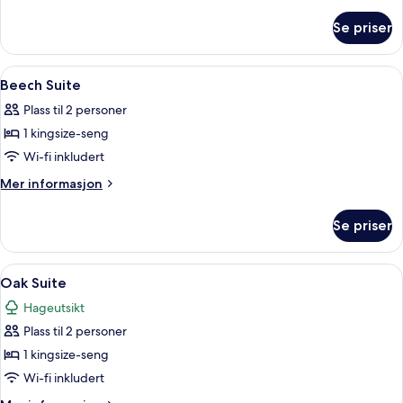
informasjon
om
Se priser
Ash
Suite
Åpne
Beech Suite | Safe på rommet, skriveb
12
Beech Suite
alle
Plass til 2 personer
bildene
1 kingsize-seng
av
Beech
Wi-fi inkludert
Suite
Mer
Mer informasjon
informasjon
om
Se priser
Beech
Suite
Åpne
Oak Suite | Safe på rommet, skrivebor
12
Oak Suite
alle
Hageutsikt
bildene
Plass til 2 personer
av
Oak
1 kingsize-seng
Suite
Wi-fi inkludert