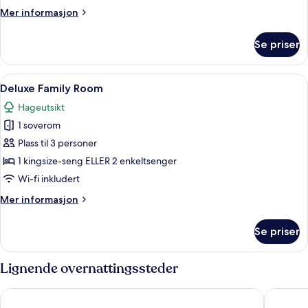
Mer
Mer informasjon
informasjon
om
Se priser
Two
Bedroom
Apartment
Åpne
Deluxe Family Room | Oppholdsområd
6
Deluxe Family Room
alle
Hageutsikt
bildene
1 soverom
av
Deluxe
Plass til 3 personer
Family
1 kingsize-seng ELLER 2 enkeltsenger
Room
Wi-fi inkludert
Mer
Mer informasjon
informasjon
om
Se priser
Deluxe
Family
Room
Lignende overnattingssteder
Sprowston Manor Hotel, Spa & Golf
Dunston 