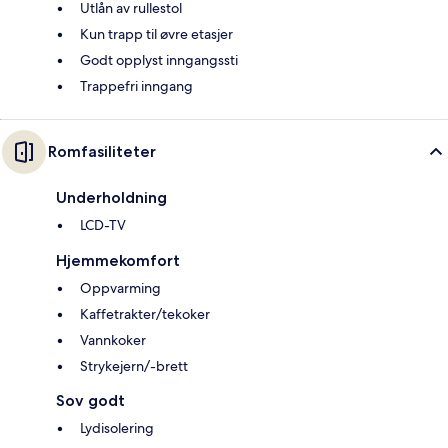
Utlån av rullestol
Kun trapp til øvre etasjer
Godt opplyst inngangssti
Trappefri inngang
Romfasiliteter
Underholdning
LCD-TV
Hjemmekomfort
Oppvarming
Kaffetrakter/tekoker
Vannkoker
Strykejern/-brett
Sov godt
Lydisolering