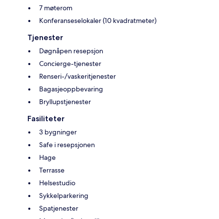
7 møterom
Konferanseselokaler (10 kvadratmeter)
Tjenester
Døgnåpen resepsjon
Concierge-tjenester
Renseri-/vaskeritjenester
Bagasjeoppbevaring
Bryllupstjenester
Fasiliteter
3 bygninger
Safe i resepsjonen
Hage
Terrasse
Helsestudio
Sykkelparkering
Spatjenester