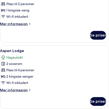
Superior
Plass til 3 personer
Room
1 kingsize-seng
Wi-fi inkludert
Mer
Mer informasjon
informasjon
om
Se priser
Superior
Room
Åpne
Safe på rommet, skrivebord, skrivebor
10
Aspen Lodge
alle
Hageutsikt
bildene
2 soverom
av
Aspen
Plass til 4 personer
Lodge
2 kingsize-senger
Wi-fi inkludert
Mer
Mer informasjon
informasjon
om
Se priser
Aspen
Lodge