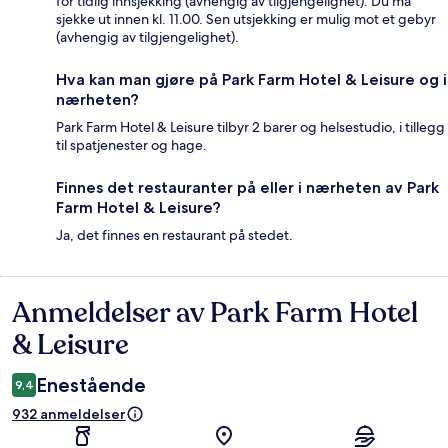
for tidlig innsjekking (avhengig av tilgjengelighet). Du må
sjekke ut innen kl. 11.00. Sen utsjekking er mulig mot et gebyr
(avhengig av tilgjengelighet).
Hva kan man gjøre på Park Farm Hotel & Leisure og i
nærheten?
Park Farm Hotel & Leisure tilbyr 2 barer og helsestudio, i tillegg
til spatjenester og hage.
Finnes det restauranter på eller i nærheten av Park
Farm Hotel & Leisure?
Ja, det finnes en restaurant på stedet.
Anmeldelser av Park Farm Hotel
Anmeldelser
& Leisure
Enestående
9,4
932 anmeldelser