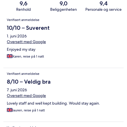
9,6
9,0
9,4
Renhold
Beliggenheten
Personale og service
Anmeldelser
Verifisert anmeldelse
10/10 – Suverent
1. juni 2026
Oversett med Google
Enjoyed my stay
Karen, reise på 1 natt
Verifisert anmeldelse
8/10 – Veldig bra
7. juni 2026
Oversett med Google
Lovely staff and well kept building. Would stay again.
lauren, reise på 1 natt