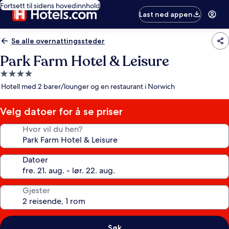
Fortsett til sidens hovedinnhold
Last ned appen
Se alle overnattingssteder
Park Farm Hotel & Leisure
Overnattingssted
med
Hotell med 2 barer/lounger og en restaurant i Norwich
4.0
stjerner
Velg datoer for å se priser
Hvor vil du hen?
Datoer
Gjester
Søk