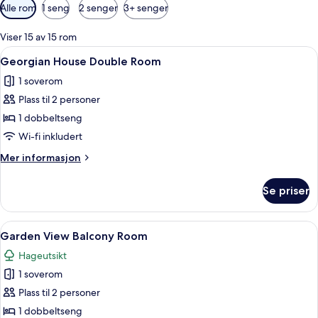
Tilgjengelige
Alle rom
1 seng
2 senger
3+ senger
filtre
for
Viser 15 av 15 rom
rom
Åpne
Georgian House Double Room | Safe på
7
Georgian House Double Room
alle
1 soverom
bildene
Plass til 2 personer
av
Georgian
1 dobbeltseng
House
Wi-fi inkludert
Double
Mer
Mer informasjon
Room
informasjon
om
Se priser
Georgian
House
Double
Åpne
Garden View Balcony Room | Safe på r
5
Room
Garden View Balcony Room
alle
Hageutsikt
bildene
1 soverom
av
Garden
Plass til 2 personer
View
1 dobbeltseng