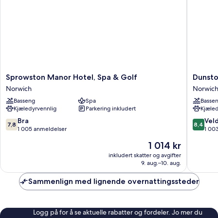
Sprowston
Dunston
Sprowston Manor Hotel, Spa & Golf
Dunsto
Manor
Hall
Norwich
Norwic
Hotel,
Hotel,
Basseng
Spa
Basse
Spa
Spa
Kjæledyrvennlig
Parkering inkludert
Kjæled
&
and
Golf
Golf
7.8
8.4
Bra
Veld
7,8
8,4
Norwich
Resort
av
av
1 005 anmeldelser
1 00
Norwich
10,
10,
Prisen
1 014 kr
Bra,
Veldig
er
1 005
bra,
inkludert skatter og avgifter
1 014 kr
9. aug.–10. aug.
anmeldelser
1 003
anmelde
Sammenlign med lignende overnattingssteder
Logg på for å se aktuelle rabatter og fordeler. Jo mer du