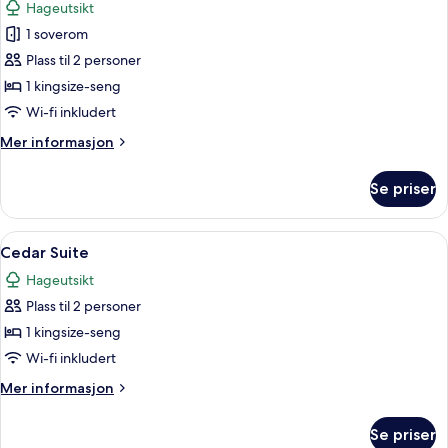
Hageutsikt
bildene
1 soverom
av
Courtyard
Plass til 2 personer
Double
1 kingsize-seng
Wi-fi inkludert
Mer
Mer informasjon
informasjon
om
Se priser
Courtyard
Double
Åpne
Cedar Suite | Safe på rommet, skriveb
9
Cedar Suite
alle
Hageutsikt
bildene
Plass til 2 personer
av
Cedar
1 kingsize-seng
Suite
Wi-fi inkludert
Mer
Mer informasjon
informasjon
om
Se priser
Cedar