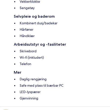
Vekkerklokke
Sengetøy
Selvpleie og baderom
Kombinert dusj/badekar
Hårføner
Håndklær
Arbeidsutstyr og -fasiliteter
Skrivebord
Wi-fi (inkludert)
Telefon
Mer
Daglig rengjøring
Safe med plass til bærbar PC
LED-lyspærer
Gjenvinning