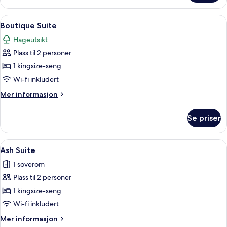
Suite
Åpne
Boutique Suite | Oppholdsområde | L
10
Boutique Suite
alle
Hageutsikt
bildene
Plass til 2 personer
av
Boutique
1 kingsize-seng
Suite
Wi-fi inkludert
Mer
Mer informasjon
informasjon
om
Se priser
Boutique
Suite
Åpne
Ash Suite | Safe på rommet, skrivebord
6
Ash Suite
alle
1 soverom
bildene
Plass til 2 personer
av
Ash
1 kingsize-seng
Suite
Wi-fi inkludert
Mer
Mer informasjon