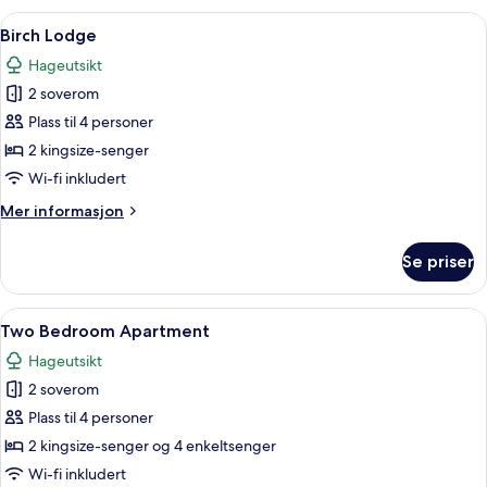
Åpne
Safe på rommet, skrivebord, skrivebor
9
Birch Lodge
alle
Hageutsikt
bildene
2 soverom
av
Birch
Plass til 4 personer
Lodge
2 kingsize-senger
Wi-fi inkludert
Mer
Mer informasjon
informasjon
om
Se priser
Birch
Lodge
Åpne
Two Bedroom Apartment | Oppholdso
7
Two Bedroom Apartment
alle
Hageutsikt
bildene
2 soverom
av
Two
Plass til 4 personer
Bedroom
2 kingsize-senger og 4 enkeltsenger
Apartment
Wi-fi inkludert