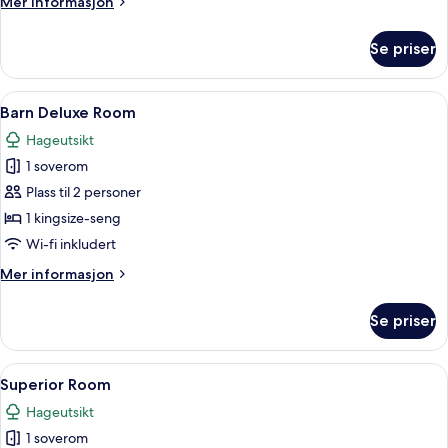
Mer
Mer informasjon
informasjon
om
Se priser
Oak
Suite
Åpne
Barn Deluxe Room | Oppholdsområde
13
Barn Deluxe Room
alle
Hageutsikt
bildene
1 soverom
av
Barn
Plass til 2 personer
Deluxe
1 kingsize-seng
Room
Wi-fi inkludert
Mer
Mer informasjon
informasjon
om
Se priser
Barn
Deluxe
Room
Åpne
Superior Room | Safe på rommet, skriv
15
Superior Room
alle
Hageutsikt
bildene
1 soverom
av