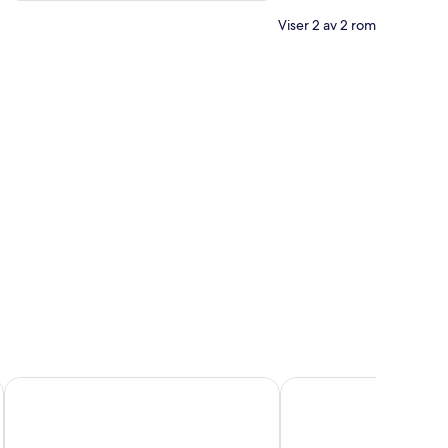
Viser 2 av 2 rom
t bad | Wi-fi (inkludert)
Foundry 34
The Ullswater Inn- The