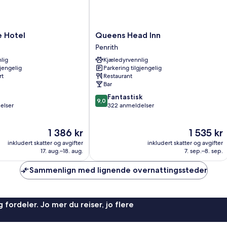
Queens
 Hotel
Queens Head Inn
Head
Penrith
Inn
lig
Kjæledyrvennlig
Penrith
gjengelig
Parkering tilgjengelig
rt
Restaurant
Bar
9.0
Fantastisk
9,0
av
elser
322 anmeldelser
10,
Fantastisk,
Prisen
Prisen
1 386 kr
1 535 kr
322
er
er
anmeldelser
inkludert skatter og avgifter
inkludert skatter og avgifter
1 386 kr
1 535 kr
17. aug.–18. aug.
7. sep.–8. sep.
Sammenlign med lignende overnattingssteder
 fordeler. Jo mer du reiser, jo flere