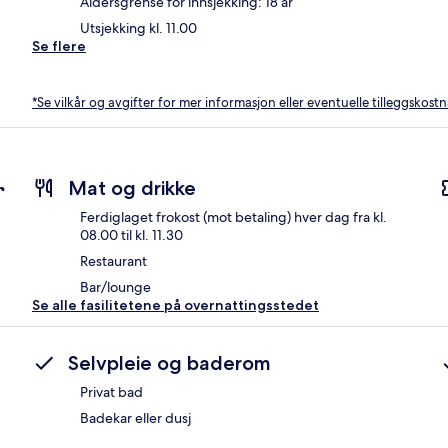
Aldersgrense for innsjekking: 18 år
Utsjekking kl. 11.00
Se flere
*Se vilkår og avgifter for mer informasjon eller eventuelle tilleggskost
r
Mat og drikke
Ferdiglaget frokost (mot betaling) hver dag fra kl.
08.00 til kl. 11.30
Restaurant
Bar/lounge
Se alle fasilitetene på overnattingsstedet
Selvpleie og baderom
Privat bad
Badekar eller dusj