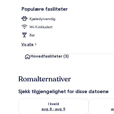
Populære fasiliteter
Fasade
Kjæledyrvennlig
Wi-fi inkludert
Bar
Vis alle
Hovedfasiliteter
(3)
Romalternativer
Sjekk tilgjengelighet for disse datoene
Sjekk tilgjengelighet for i kveld, aug. 8 - aug. 9
Sjekk tilgjeng
I kveld
aug. 8 - aug. 9
a