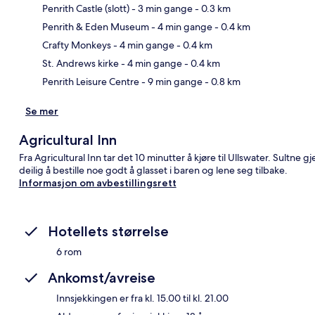
Penrith Castle (slott)
- 3 min gange
- 0.3 km
Penrith & Eden Museum
- 4 min gange
- 0.4 km
Kart
Crafty Monkeys
- 4 min gange
- 0.4 km
St. Andrews kirke
- 4 min gange
- 0.4 km
Penrith Leisure Centre
- 9 min gange
- 0.8 km
Se mer
Agricultural Inn
Fra Agricultural Inn tar det 10 minutter å kjøre til Ullswater. Sultne g
deilig å bestille noe godt å glasset i baren og lene seg tilbake.
Informasjon om avbestillingsrett
Hotellets størrelse
6 rom
Ankomst/avreise
Innsjekkingen er fra kl. 15.00 til kl. 21.00