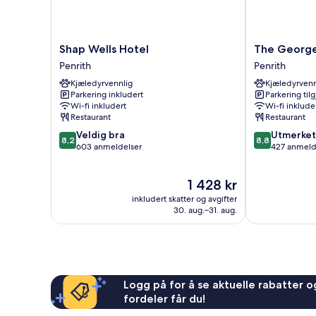
Shap
The
Shap Wells Hotel
The George
Wells
George
Penrith
Penrith
Hotel
Hotel
Kjæledyrvennlig
Kjæledyrvenn
Penrith
Penrith
Parkering inkludert
Parkering til
Wi-fi inkludert
Wi-fi inklude
Restaurant
Restaurant
8.2
8.8
Veldig bra
Utmerket
8,2
8,8
av
av
603 anmeldelser
427 anmeld
10,
10,
Veldig
Utmerket,
Prisen
1 428 kr
bra,
427
er
603
anmeldelser
inkludert skatter og avgifter
1 428 kr
anmeldelser
30. aug.–31. aug.
Logg på for å se aktuelle rabatter og
fordeler får du!