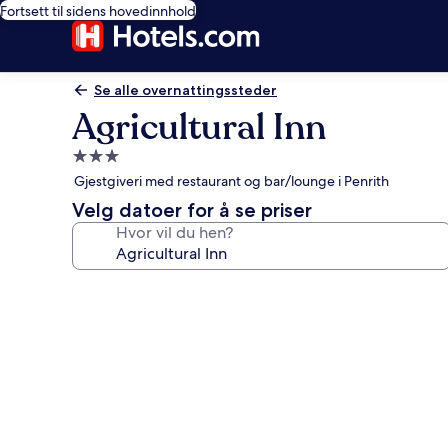
Fortsett til sidens hovedinnhold
Se alle overnattingssteder
Agricultural Inn
Overnattingssted
med
Gjestgiveri med restaurant og bar/lounge i Penrith
3.0
Velg datoer for å se priser
stjerner
Hvor vil du hen?
Bildegalleri
av
Agricultural
Inn