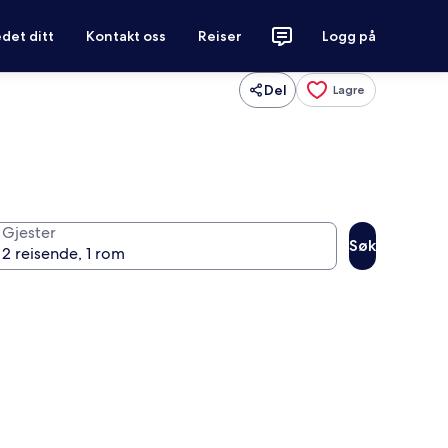
det ditt
Kontakt oss
Reiser
Logg på
Del
Lagre
Gjester
Søk