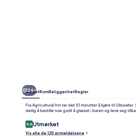
24+
Oversikt
Rom
Beliggenhet
Regler
Fra Agricultural Inn tar det 10 minutter å kjøre til Ullswater
deilig å bestille noe godt å glasset i baren og lene seg tilb
Anmeldelser
Utmerket
8,8
8,8 av 10 –
Vis alle de 125 anmeldelsene