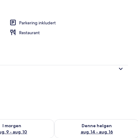
Parkering inkludert
Restaurant
elighet for i morgen, aug. 9 - aug. 10
Sjekk tilgjengelighet for denne helgen
I morgen
Denne helgen
ug. 9 - aug. 10
aug. 14 - aug. 16