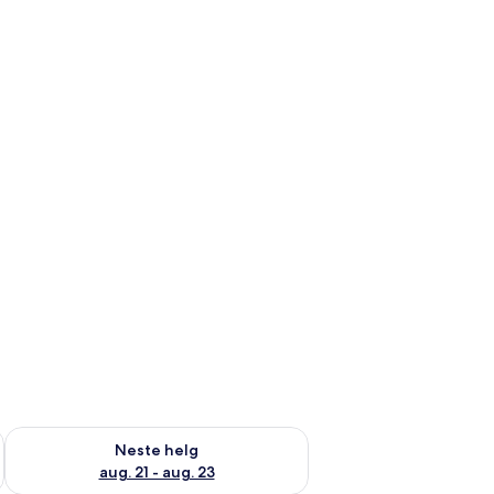
, aug. 14 - aug. 16
Sjekk tilgjengelighet for neste helg, aug. 21 - aug. 23
Neste helg
aug. 21 - aug. 23