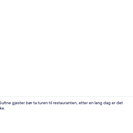
Bar (på over
. Sultne gjester bør ta turen til restauranten, etter en lang dag er det
ake.
Bar (på over