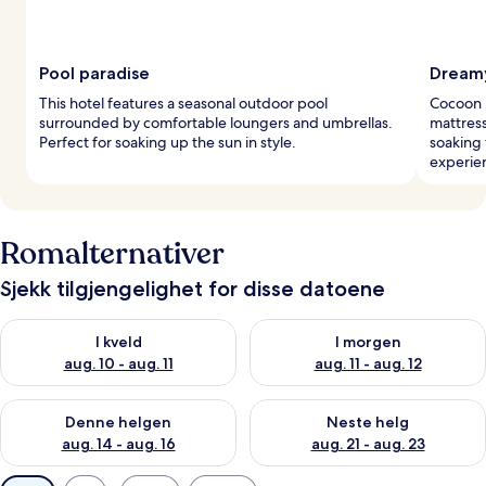
Pool paradise
Dreamy
This hotel features a seasonal outdoor pool
Cocoon 
surrounded by comfortable loungers and umbrellas.
mattress
Perfect for soaking up the sun in style.
soaking 
experie
Romalternativer
Sjekk tilgjengelighet for disse datoene
Sjekk tilgjengelighet for i kveld, aug. 10 - aug. 11
Sjekk tilgjengelighet for i morg
I kveld
I morgen
aug. 10 - aug. 11
aug. 11 - aug. 12
Sjekk tilgjengelighet for denne helgen, aug. 14 - aug. 16
Sjekk tilgjengelighet for neste
Denne helgen
Neste helg
aug. 14 - aug. 16
aug. 21 - aug. 23
Tilgjengelige