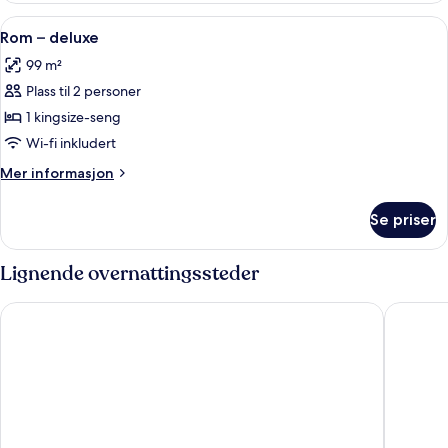
superior
Åpne
Rom – deluxe | Terrasse/patio
12
Rom – deluxe
alle
99 m²
bildene
Plass til 2 personer
av
Rom
1 kingsize-seng
–
Wi-fi inkludert
deluxe
Mer
Mer informasjon
informasjon
om
Se priser
Rom
–
deluxe
Lignende overnattingssteder
Palo Santo Hotel
Krista B