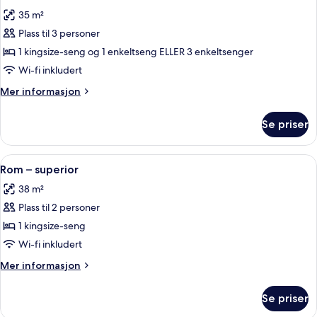
alle
35 m²
bildene
Plass til 3 personer
av
Tremannsrom
1 kingsize-seng og 1 enkeltseng ELLER 3 enkeltsenger
–
Wi-fi inkludert
classic
Mer
Mer informasjon
informasjon
om
Se priser
Tremannsrom
–
classic
Åpne
Rom – superior | Sengetøy av topp kv
7
Rom – superior
alle
38 m²
bildene
Plass til 2 personer
av
Rom
1 kingsize-seng
–
Wi-fi inkludert
superior
Mer
Mer informasjon
informasjon
om
Se priser
Rom
–