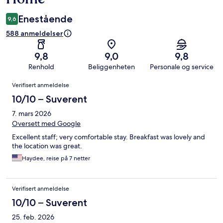
Enestående
9,6
588 anmeldelser
9,8
9,0
9,8
Renhold
Beliggenheten
Personale og service
Anmeldelser
Verifisert anmeldelse
10/10 – Suverent
7. mars 2026
Oversett med Google
Excellent staff; very comfortable stay. Breakfast was lovely and
the location was great.
Haydee, reise på 7 netter
Verifisert anmeldelse
10/10 – Suverent
25. feb. 2026