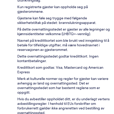
utdrikningslag.
Kun registrerte gjester kan oppholde seg på
gjesterommene.
Gjestene kan føle seg trygge med følgende
sikkerhetstiltak på stedet: brannslukningsapparat.
På dette overnattingsstedet er gjester av alle legninger og
kjønnsidentiteter velkomne (LHBTQ+-vennlig).
Navnet på kredittkortet som ble brukt ved innsjekking til å
betale for tilfeldige utgifter, må være hovednavnet i
reservasjonen av gjesterommet.
Dette overnattingsstedet godtar kredittkort. Ingen
kontantbetalinger.
Kredittkort som godtas: Visa, Mastercard og American
Express
Merk at kulturelle normer og regler for gjester kan variere
avhengig av land og overnattingssted. Det er
overnattingsstedet som har bestemt reglene som er
oppgitt.
Hvis du avbestiller oppholdet ditt, er du underlagt vertens
avbestillingsregler. I henhold til EUs forskrifter om
forbrukerrett gjelder ikke angreretten ved bestilling av
overnattingssted.