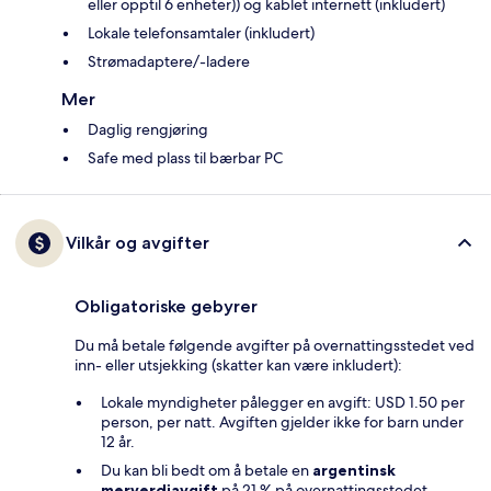
eller opptil 6 enheter)) og kablet internett (inkludert)
Lokale telefonsamtaler (inkludert)
Strømadaptere/-ladere
Mer
Daglig rengjøring
Safe med plass til bærbar PC
Vilkår og avgifter
Obligatoriske gebyrer
Du må betale følgende avgifter på overnattingsstedet ved
inn- eller utsjekking (skatter kan være inkludert):
Lokale myndigheter pålegger en avgift: USD 1.50 per
person, per natt. Avgiften gjelder ikke for barn under
12 år.
Du kan bli bedt om å betale en
argentinsk
merverdiavgift
på 21 % på overnattingsstedet.