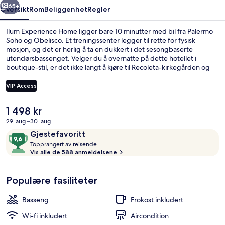
65+
Oversikt
Rom
Beliggenhet
Regler
Ilum Experience Home ligger bare 10 minutter med bil fra Palermo
Soho og Obelisco. Et treningssenter legger til rette for fysisk
mosjon, og det er herlig å ta en dukkert i det sesongbaserte
utendørsbassenget. Velger du å overnatte på dette hotellet i
boutique-stil, er det ikke langt å kjøre til Recoleta-kirkegården og
Colón-teateret. Andre reisende skryter av blant annet den vennlige
betjeningen.
VIP Access
Den
1 498 kr
Rom – deluxe | Terrasse/patio
nåværende
29. aug.–30. aug.
prisen
Anmeldelser
9,6
Gjestefavoritt
er
T
av
Topprangert av reisende
1 498 kr
o
Vis alle de 588 anmeldelsene
10,
p
Gjestefavoritt
p
Populære fasiliteter
r
a
n
Basseng
Frokost inkludert
g
e
Wi-fi inkludert
Aircondition
r