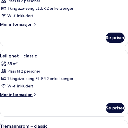
Plass til 2 personer
av
Rom
1 kingsize-seng ELLER 2 enkeltsenger
–
Wi-fi inkludert
classic
Mer
Mer informasjon
informasjon
om
Se priser
Rom
–
classic
Åpne
Leilighet – classic | Sengetøy av topp
6
Leilighet – classic
alle
35 m²
bildene
Plass til 2 personer
av
Leilighet
1 kingsize-seng ELLER 2 enkeltsenger
–
Wi-fi inkludert
classic
Mer
Mer informasjon
informasjon
om
Se priser
Leilighet
–
classic
Åpne
Tremannsrom – classic | Sengetøy av 
5
Tremannsrom – classic