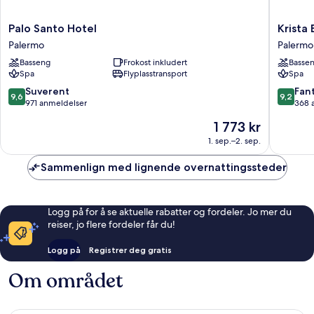
Palo
Krista
Palo Santo Hotel
Krista
Santo
Boutiqu
Palermo
Palermo
Hotel
Hotel
Basseng
Frokost inkludert
Basse
Palermo
Palermo
Spa
Flyplasstransport
Spa
9.6
9.2
Suverent
Fant
9,6
9,2
av
av
971 anmeldelser
368 
10,
10,
Prisen
1 773 kr
Suverent,
Fantasti
er
971
368
1. sep.–2. sep.
1 773 kr
anmeldelser
anmelde
Sammenlign med lignende overnattingssteder
Logg på for å se aktuelle rabatter og fordeler. Jo mer du
reiser, jo flere fordeler får du!
Logg på
Registrer deg gratis
Om området