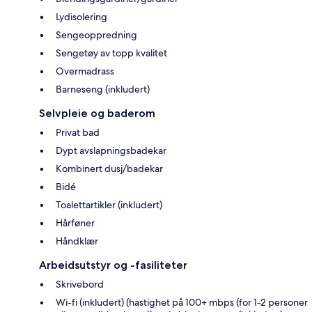
Lydisolering
Sengeoppredning
Sengetøy av topp kvalitet
Overmadrass
Barneseng (inkludert)
Selvpleie og baderom
Privat bad
Dypt avslapningsbadekar
Kombinert dusj/badekar
Bidé
Toalettartikler (inkludert)
Hårføner
Håndklær
Arbeidsutstyr og -fasiliteter
Skrivebord
Wi-fi (inkludert) (hastighet på 100+ mbps (for 1-2 personer