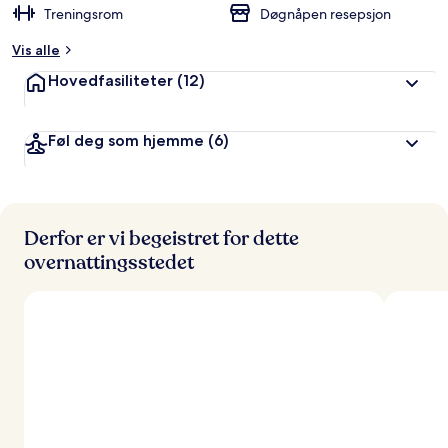
Treningsrom
Døgnåpen resepsjon
t
Vis alle
a
v
Hovedfasiliteter
(12)
r
e
Føl deg som hjemme
(6)
i
s
e
n
d
e
Derfor er vi begeistret for dette
overnattingsstedet