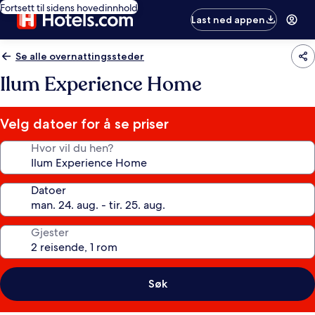
Fortsett til sidens hovedinnhold
Last ned appen
Se alle overnattingssteder
Ilum Experience Home
Velg datoer for å se priser
Hvor vil du hen?
Datoer
Gjester
Søk