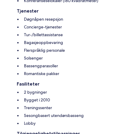
Konferanseselokaler (180 kvadratmeter)
Tjenester
Døgnåpen resepsjon
Concierge-tjenester
Tur-/billettassistanse
Bagasjeoppbevaring
Flerspråklig personale
Solsenger
Bassengparasoller
Romantiske pakker
Fasiliteter
2 bygninger
Bygget i 2010
Treningssenter
Sesongbasert utendørsbasseng
Lobby
Tilgjengelighetstilpasninger