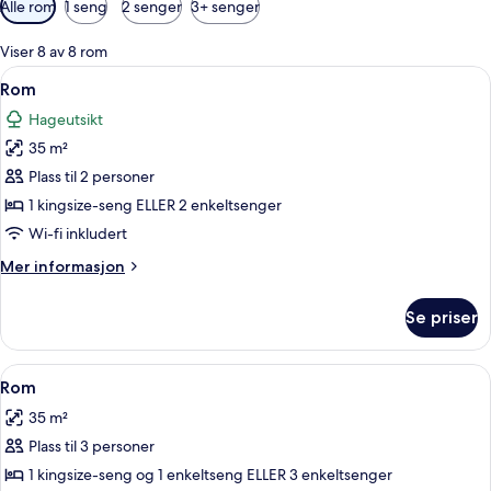
Alle rom
1 seng
2 senger
3+ senger
filtre
for
Viser 8 av 8 rom
rom
Åpne
Sengetøy av topp kvalitet, senger me
8
Rom
alle
Hageutsikt
bildene
35 m²
av
Rom
Plass til 2 personer
1 kingsize-seng ELLER 2 enkeltsenger
Wi-fi inkludert
Mer
Mer informasjon
informasjon
om
Se priser
Rom
Åpne
Sengetøy av topp kvalitet, senger me
6
Rom
alle
35 m²
bildene
Plass til 3 personer
av
Rom
1 kingsize-seng og 1 enkeltseng ELLER 3 enkeltsenger