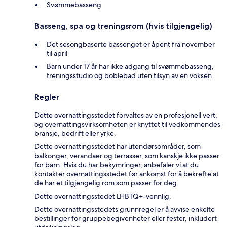
Svømmebasseng
Basseng, spa og treningsrom (hvis tilgjengelig)
Det sesongbaserte bassenget er åpent fra november
til april
Barn under 17 år har ikke adgang til svømmebasseng,
treningsstudio og boblebad uten tilsyn av en voksen
Regler
Dette overnattingsstedet forvaltes av en profesjonell vert,
og overnattingsvirksomheten er knyttet til vedkommendes
bransje, bedrift eller yrke.
Dette overnattingsstedet har utendørsområder, som
balkonger, verandaer og terrasser, som kanskje ikke passer
for barn. Hvis du har bekymringer, anbefaler vi at du
kontakter overnattingsstedet før ankomst for å bekrefte at
de har et tilgjengelig rom som passer for deg.
Dette overnattingsstedet LHBTQ+-vennlig.
Dette overnattingsstedets grunnregel er å avvise enkelte
bestillinger for gruppebegivenheter eller fester, inkludert