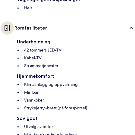
Heis
Romfasiliteter
Underholdning
42 tommers LED-TV
Kabel-TV
Strømmetjenester
Hjemmekomfort
Klimaanlegg og oppvarming
Minibar
Vannkoker
Strykejern/-brett (på forespørsel)
Sov godt
Utvalg av puter
Blendingsgardiner/gardiner