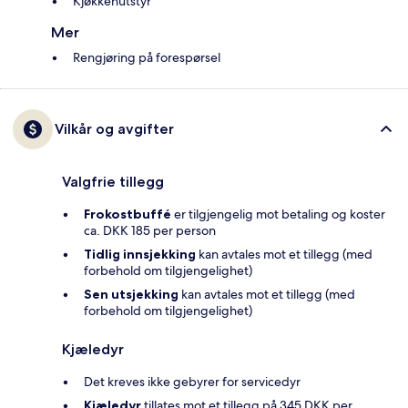
Kjøkkenutstyr
Mer
Rengjøring på forespørsel
Vilkår og avgifter
Valgfrie tillegg
Frokostbuffé
er tilgjengelig mot betaling og koster
ca. DKK 185 per person
Tidlig innsjekking
kan avtales mot et tillegg (med
forbehold om tilgjengelighet)
Sen utsjekking
kan avtales mot et tillegg (med
forbehold om tilgjengelighet)
Kjæledyr
Det kreves ikke gebyrer for servicedyr
Kjæledyr
tillates mot et tillegg på 345 DKK per