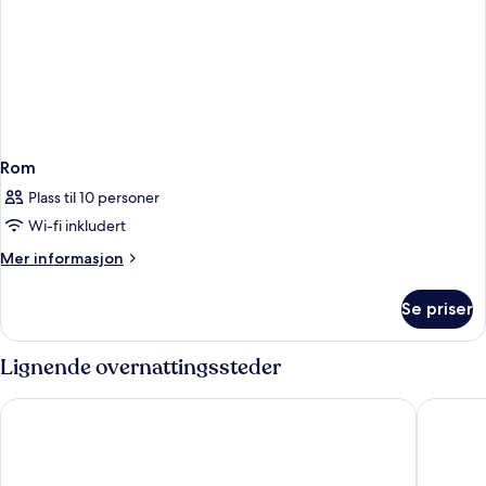
Rom
Plass til 10 personer
Wi-fi inkludert
Mer
Mer informasjon
informasjon
om
Se priser
Rom
Lignende overnattingssteder
Tivoli Hotel
Scandic