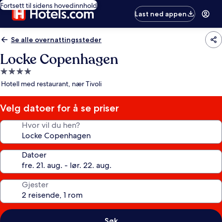
Fortsett til sidens hovedinnhold
Last ned appen
Se alle overnattingssteder
Locke Copenhagen
Overnattingssted
med
Hotell med restaurant, nær Tivoli
4.0
stjerner
Velg datoer for å se priser
Hvor vil du hen?
Datoer
Gjester
Søk