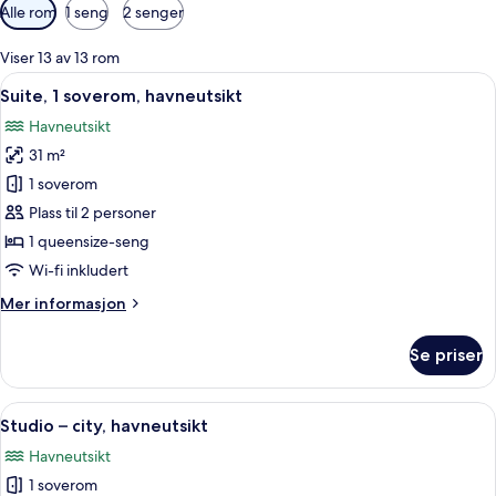
Tilgjengelige
Alle rom
1 seng
2 senger
filtre
for
Viser 13 av 13 rom
rom
Åpne
Skrivebord for bærbar PC, blendingsg
11
Suite, 1 soverom, havneutsikt
alle
Havneutsikt
bildene
31 m²
av
Suite,
1 soverom
1
Plass til 2 personer
soverom,
1 queensize-seng
havneutsikt
Wi-fi inkludert
Mer
Mer informasjon
informasjon
om
Se priser
Suite,
1
soverom,
Åpne
Studio – city, havneutsikt | Skrivebor
11
havneutsikt
Studio – city, havneutsikt
alle
Havneutsikt
bildene
1 soverom
av