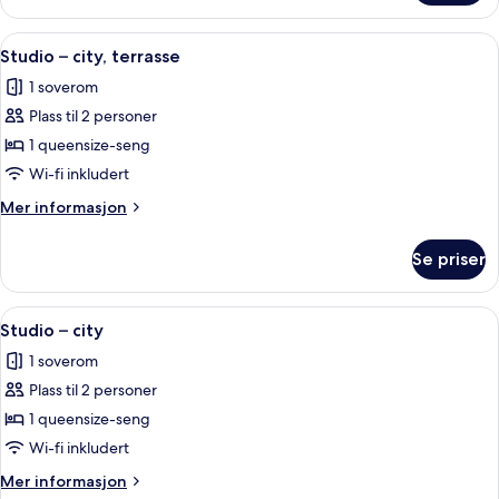
–
city
Åpne
Studio – city, terrasse | Skrivebord f
9
Studio – city, terrasse
alle
1 soverom
bildene
Plass til 2 personer
av
Studio
1 queensize-seng
–
Wi-fi inkludert
city,
Mer
Mer informasjon
terrasse
informasjon
om
Se priser
Studio
–
city,
Åpne
Skrivebord for bærbar PC, blendingsg
5
terrasse
Studio – city
alle
1 soverom
bildene
Plass til 2 personer
av
Studio
1 queensize-seng
–
Wi-fi inkludert
city
Mer
Mer informasjon