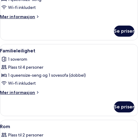
Wi-fi inkludert
Mer
Mer informasjon
informasjon
om
Se priser
Loftsleilighet
Åpne
Kaffetrakter/tekoker, kjøleskap, mik
5
Familieleilighet
alle
1 soverom
bildene
Plass til 4 personer
av
Familieleilighet
1 queensize-seng og 1 sovesofa (dobbel)
Wi-fi inkludert
Mer
Mer informasjon
informasjon
om
Se priser
Familieleilighet
Åpne
Skrivebord for bærbar PC, blendingsg
10
Rom
alle
Plass til 2 personer
bildene