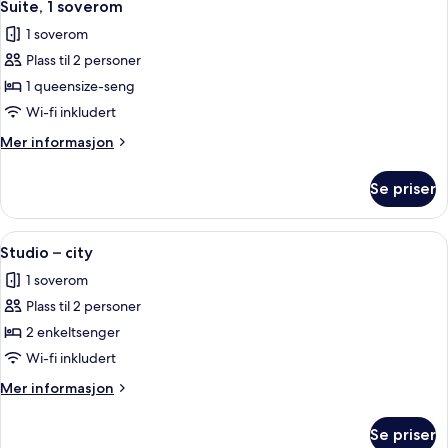
9
terrasse
Suite, 1 soverom
alle
1 soverom
bildene
Plass til 2 personer
av
Suite,
1 queensize-seng
1
Wi-fi inkludert
soverom
Mer
Mer informasjon
informasjon
om
Se priser
Suite,
1
soverom
Åpne
Studio – city | Skrivebord for bærbar 
6
Studio – city
alle
1 soverom
bildene
Plass til 2 personer
av
Studio
2 enkeltsenger
–
Wi-fi inkludert
city
Mer
Mer informasjon
informasjon
om
Se priser
Studio