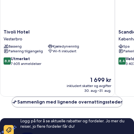
Tivoli
Scandic
Tivoli Hotel
Scandi
Hotel
Spectr
Vesterbro
Københ
Vesterbro
Københ
Basseng
Kjæledyrvennlig
Spa
sentrum
Parkering tilgjengelig
Wi-fi inkludert
Parker
8.8
8.4
Utmerket
Veld
8,8
8,4
av
av
7 605 anmeldelser
3 40
10,
10,
Utmerket,
Veldig
Prisen
1 699 kr
7 605
bra,
er
anmeldelser
3 407
inkludert skatter og avgifter
1 699 kr
anmelde
30. aug.–31. aug.
Sammenlign med lignende overnattingssteder
Logg på for å se aktuelle rabatter og fordeler. Jo mer du
reiser, jo flere fordeler får du!