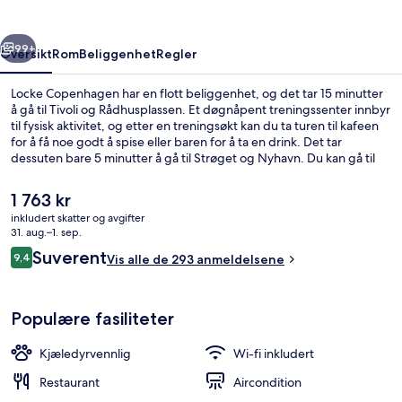
rige
Neste
99+
Oversikt
Rom
Beliggenhet
Regler
Locke Copenhagen har en flott beliggenhet, og det tar 15 minutter
å gå til Tivoli og Rådhusplassen. Et døgnåpent treningssenter innbyr
til fysisk aktivitet, og etter en treningsøkt kan du ta turen til kafeen
for å få noe godt å spise eller baren for å ta en drink. Det tar
dessuten bare 5 minutter å gå til Strøget og Nyhavn. Du kan gå til
kollektivtransport: Det tar 12 minutter å gå til Dybbølsbro stasjon og
14 minutter å gå til Vesterport stasjon.
Den
1 763 kr
nåværende
inkludert skatter og avgifter
prisen
31. aug.–1. sep.
Bar (på overnattingsstedet)
er
Anmeldelser
Suverent
9,4
Vis alle de 293 anmeldelsene
1 763 kr
9,4 av 10 –
Populære fasiliteter
Kjæledyrvennlig
Wi-fi inkludert
Restaurant
Aircondition