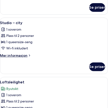
informasjon
om
Se priser
Studio
–
city
Åpne
Skrivebord for bærbar PC, blendingsg
8
Studio – city
alle
1 soverom
bildene
Plass til 2 personer
av
Studio
1 queensize-seng
–
Wi-fi inkludert
city
Mer
Mer informasjon
informasjon
om
Se priser
Studio
–
city
Åpne
Loftsleilighet | Skrivebord for bærbar
10
Loftsleilighet
alle
Byutsikt
bildene
1 soverom
av
Loftsleilighet
Plass til 2 personer
1 queensize-seng