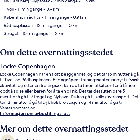
Ny Carlsberg Glyptotek
- 7 min gange
- 0.5 km
Tivoli
- 11 min gange
- 0.9 km
København rådhus
- 11 min gange
- 0.9 km
Rådhusplassen
- 12 min gange
- 1.0 km
Strøget
- 15 min gange
- 1.2 km
Om dette overnattingsstedet
Locke Copenhagen
Locke Copenhagen har en flott beliggenhet, og det tar 15 minutter å gå
til Tivoli og Rådhusplassen. Et døgnåpent treningssenter innbyr til fysisk
aktivitet, og etter en treningsøkt kan du ta turen til kafeen for å få noe
godt å spise eller baren for å ta en drink. Det tar dessuten bare 5
minutter å gå til Strøget og Nyhavn. Du kan gå til kollektivtransport: Det
tar 12 minutter å gå til Dybbølsbro stasjon og 14 minutter å gå til
Vesterport stasjon.
Informasjon om avbestillingsrett
Mer om dette overnattingsstedet