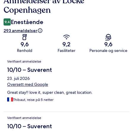
Anmeldelser av Locke
Copenhagen
Enestående
9,4
293 anmeldelser
9,6
9,2
9,6
Renhold
Fasiliteter
Personale og service
Anmeldelser
Verifisert anmeldelse
10/10 – Suverent
23. juli 2026
Oversett med Google
Great stay!! love it, super clean, great location.
Thibaut, reise på 5 netter
Verifisert anmeldelse
10/10 – Suverent