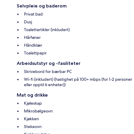
Selvpleie og baderom
Privat bad
Dusj
Toalettartikler (inkludert)
Hårføner
Håndklær
Toalettpapir
Arbeidsutstyr og -fasiliteter
Skrivebord for bærbar PC
Wi-fi (inkludert) (hastighet på 100+ mbps (for 1-2 personer
eller opptil 6 enheter))
Mat og drikke
Kjøleskap
Mikrobølgeovn
Kjøkken
Stekeovn