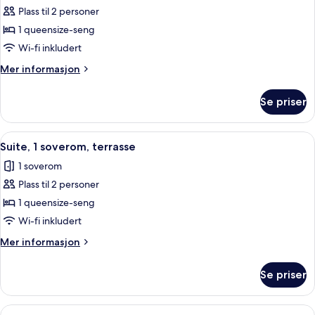
Studio
Plass til 2 personer
–
1 queensize-seng
city,
Wi-fi inkludert
havneutsikt
Mer
Mer informasjon
informasjon
om
Se priser
Studio
–
city,
Åpne
Skrivebord for bærbar PC, blendingsg
10
havneutsikt
Suite, 1 soverom, terrasse
alle
1 soverom
bildene
Plass til 2 personer
av
Suite,
1 queensize-seng
1
Wi-fi inkludert
soverom,
Mer
Mer informasjon
terrasse
informasjon
om
Se priser
Suite,
1
soverom,
Åpne
Skrivebord for bærbar PC, blendingsg