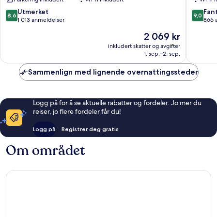
8.6
9.0
Utmerket
Fant
8,6
9,0
av
av
1 013 anmeldelser
866 
10,
10,
Prisen
2 069 kr
Utmerket,
Fantasti
er
1 013
866
inkludert skatter og avgifter
2 069 kr
1. sep.–2. sep.
anmeldelser
anmelde
Sammenlign med lignende overnattingssteder
Logg på for å se aktuelle rabatter og fordeler. Jo mer du
reiser, jo flere fordeler får du!
Logg på
Registrer deg gratis
Om området