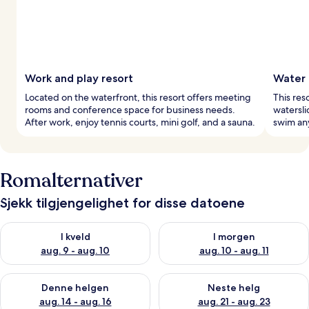
Work and play resort
Water 
Located on the waterfront, this resort offers meeting
This res
rooms and conference space for business needs.
watersli
After work, enjoy tennis courts, mini golf, and a sauna.
swim an
Romalternativer
Sjekk tilgjengelighet for disse datoene
Sjekk tilgjengelighet for i kveld, aug. 9 - aug. 10
Sjekk tilgjengelighet for i mor
I kveld
I morgen
aug. 9 - aug. 10
aug. 10 - aug. 11
Sjekk tilgjengelighet for denne helgen, aug. 14 - aug. 16
Sjekk tilgjengelighet for neste
Denne helgen
Neste helg
aug. 14 - aug. 16
aug. 21 - aug. 23