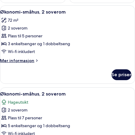
Åpne
Økonomi-småhus, 2 soverom | Strykejer
9
Økonomi-småhus, 2 soverom
alle
72 m²
bildene
2 soverom
av
Økonomi-
Plass til 5 personer
småhus,
3 enkeltsenger og 1 dobbeltseng
2
Wi-fi inkludert
soverom
Mer
Mer informasjon
informasjon
om
Se priser
Økonomi-
småhus,
2
Åpne
Økonomi-småhus, 2 soverom | Opphold
8
soverom
Økonomi-småhus, 2 soverom
alle
Hageutsikt
bildene
2 soverom
av
Økonomi-
Plass til 7 personer
småhus,
5 enkeltsenger og 1 dobbeltseng
2
Wi-fi inkludert