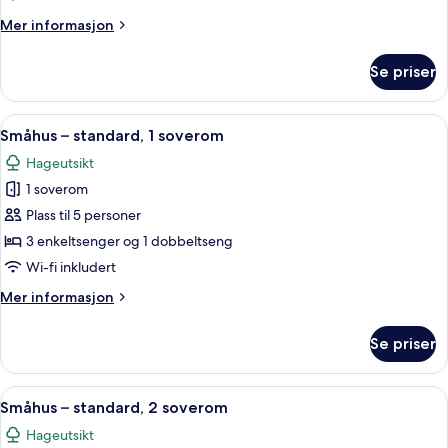
soverom
Mer
Mer informasjon
informasjon
om
Se priser
Økonomi-
småhus,
2
Åpne
Småhus – standard, 1 soverom | Oppho
10
soverom
Småhus – standard, 1 soverom
alle
Hageutsikt
bildene
1 soverom
av
Småhus
Plass til 5 personer
–
3 enkeltsenger og 1 dobbeltseng
standard,
Wi-fi inkludert
1
Mer
Mer informasjon
soverom
informasjon
om
Se priser
Småhus
–
standard,
Åpne
Småhus – standard, 2 soverom | Oppho
11
1
Småhus – standard, 2 soverom
alle
soverom
Hageutsikt
bildene