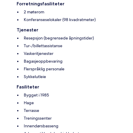
Forretningsfasiliteter
2 møterom
Konferanseselokaler (98 kvadratmeter)
Tjenester
Resepsjon (begrensede åpningstider)
Tur-/billettassistanse
Vaskeritjenester
Bagasjeoppbevaring
Flerspråklig personale
Sykkelutleie
Fasiliteter
Bygget i 1985
Hage
Terrasse
Treningssenter
Innendørsbasseng