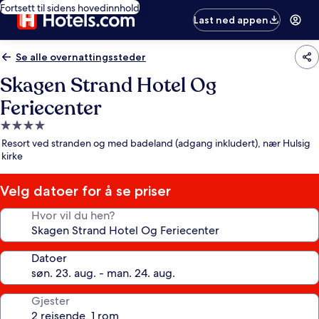
Fortsett til sidens hovedinnhold
Last ned appen
Se alle overnattingssteder
Skagen Strand Hotel Og
Feriecenter
Overnattingssted
med
Resort ved stranden og med badeland (adgang inkludert), nær Hulsig
4.0
kirke
stjerner
Velg datoer for å se priser
Hvor vil du hen?
Datoer
Gjester