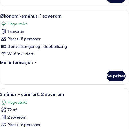
–
standard,
Åpne
Økonomi-småhus, 1 soverom | Strykejer
10
2
Økonomi-småhus, 1 soverom
alle
soverom
Hageutsikt
bildene
1 soverom
av
Økonomi-
Plass til 5 personer
småhus,
3 enkeltsenger og 1 dobbeltseng
1
Wi-fi inkludert
soverom
Mer
Mer informasjon
informasjon
om
Se priser
Økonomi-
småhus,
1
Åpne
Småhus – comfort, 2 soverom | Strykeje
10
soverom
Småhus – comfort, 2 soverom
alle
Hageutsikt
bildene
72 m²
av
Småhus
2 soverom
–
Plass til 6 personer