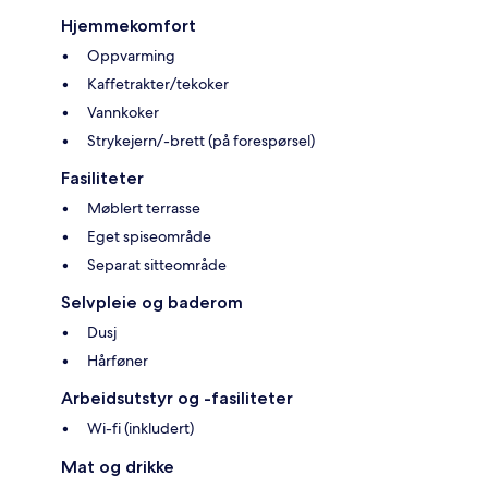
Hjemmekomfort
Oppvarming
Kaffetrakter/tekoker
Vannkoker
Strykejern/-brett (på forespørsel)
Fasiliteter
Møblert terrasse
Eget spiseområde
Separat sitteområde
Selvpleie og baderom
Dusj
Hårføner
Arbeidsutstyr og -fasiliteter
Wi-fi (inkludert)
Mat og drikke