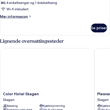
comfort,
4 enkeltsenger og 1 dobbeltseng
2
Wi-fi inkludert
soverom
Mer
Mer informasjon
informasjon
om
Se priser
Småhus
–
comfort,
Lignende overnattingssteder
2
soverom
Color Hotel Skagen
Plesners
Color
Plesners
Color Hotel Skagen
Plesne
Hotel
Badehot
Skagen
Skagen
Skagen
Skagen
Basseng
Kjæledyrvennlig
Kjæled
Skagen
Parkering inkludert
Wi-fi inkludert
Wi-fi 