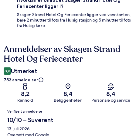
Hvordan er området Skagen Strand Hotel Og
Feriecenter ligger i?
Skagen Strand Hotel Og Feriecenter ligger ved vannkanten,
bare 2 minutter til fots fra Hulsig stasjon og 5 minutter til fots
fra Hulsig kirke.
Anmeldelser av Skagen Strand
Anmeldelser
Hotel Og Feriecenter
Utmerket
8,6
753 anmeldelser
8,2
8,4
8,4
Renhold
Beliggenheten
Personale og service
Anmeldelser
Verifisert anmeldelse
10/10 – Suverent
13. juli 2026
Oversett med Google