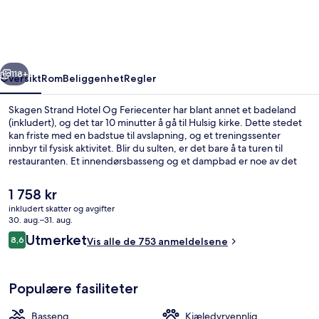
Og
Feriecenter
rige
Neste
118+
Oversikt
Rom
Beliggenhet
Regler
Skagen Strand Hotel Og Feriecenter har blant annet et badeland
(inkludert), og det tar 10 minutter å gå til Hulsig kirke. Dette stedet
kan friste med en badstue til avslapning, og et treningssenter
innbyr til fysisk aktivitet. Blir du sulten, er det bare å ta turen til
restauranten. Et innendørsbasseng og et dampbad er noe av det
du finner her, i tillegg til romfasiliteter som kjøleskap med fryser og
mikrobølgeovn.
Den
1 758 kr
nåværende
inkludert skatter og avgifter
prisen
30. aug.–31. aug.
Innendørsbasseng
er
Anmeldelser
Utmerket
8,6
Vis alle de 753 anmeldelsene
1 758 kr
8,6 av 10 –
Populære fasiliteter
Basseng
Kjæledyrvennlig