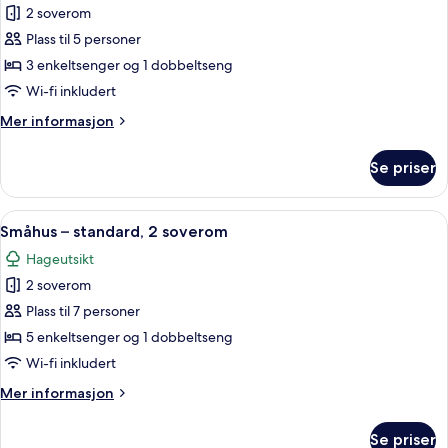
2 soverom
av
Småhus
Plass til 5 personer
–
3 enkeltsenger og 1 dobbeltseng
standard,
Wi-fi inkludert
2
Mer
Mer informasjon
soverom
informasjon
om
Se priser
Småhus
–
standard,
Åpne
Småhus – standard, 2 soverom | Oppho
11
2
Småhus – standard, 2 soverom
alle
soverom
Hageutsikt
bildene
2 soverom
av
Småhus
Plass til 7 personer
–
5 enkeltsenger og 1 dobbeltseng
standard,
Wi-fi inkludert
2
Mer
Mer informasjon
soverom
informasjon
om
Se priser
Småhus