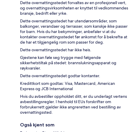
Dette overnattingsstedet forvaltes av en profesjonell vert,
og overnattingsvirksomheten er knyttet til vedkommendes
bransje, bedrift eller yrke.
Dette overnattingsstedet har utendørsområder, som
balkonger, verandaer og terrasser, som kanskje ikke passer
for barn. Hvis du har bekymringer, anbefaler vi at du
kontakter overnattingsstedet før ankomst for å bekrefte at
de har et tilgjengelig rom som passer for deg.
Dette overnattingsstedet har ikke heis.
Gjestene kan føle seg trygge med følgende
sikkerhetstiltak på stedet: brannslukningsapparat og
røykvarsler.
Dette overnattingsstedet godtar kontanter.
Kredittkort som godtas: Visa, Mastercard, American
Express og JCB International
Hvis du avbestiller oppholdet ditt, er du underlagt vertens
avbestillingsregler. I henhold til EUs forskrifter om
forbrukerrett gjelder ikke angreretten ved bestilling av
overnattingssted.
Også kjent som