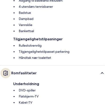
Adgang til badeland inkludert
4 utendørs tennisbaner
Badstue
Dampbad
Vannsklie
Bankettsal
Tilgjengelighetstilpasninger
Rullestolvennlig
Tilgjengelighetstilpasset parkering
Håndtak nær toalettet
Romfasiliteter
Underholdning
DVD-spiller
Flatskjerm-TV
Kabel-TV