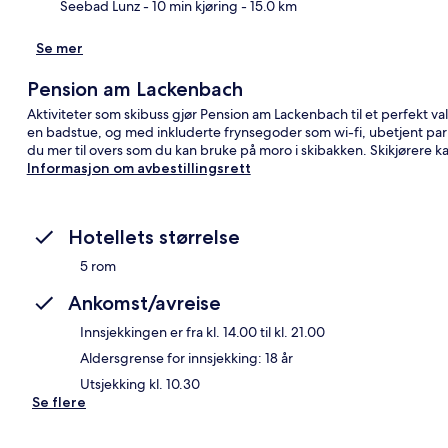
Seebad Lunz
- 10 min kjøring
- 15.0 km
Se mer
Pension am Lackenbach
Aktiviteter som skibuss gjør Pension am Lackenbach til et perfekt val
en badstue, og med inkluderte frynsegoder som wi-fi, ubetjent parker
du mer til overs som du kan bruke på moro i skibakken. Skikjørere k
Informasjon om avbestillingsrett
Hotellets størrelse
5 rom
Ankomst/avreise
Innsjekkingen er fra kl. 14.00 til kl. 21.00
Aldersgrense for innsjekking: 18 år
Utsjekking kl. 10.30
Se flere