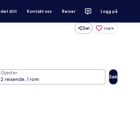
det ditt
Kontakt oss
Reiser
Logg på
Del
Lagre
Gjester
Søk