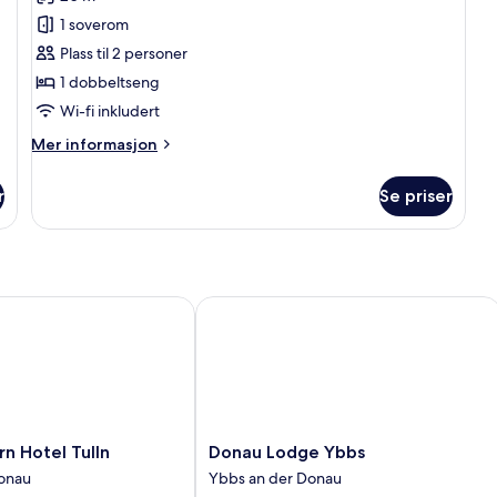
bildene
1 soverom
av
Dobbeltrom
Plass til 2 personer
1 dobbeltseng
Wi-fi inkludert
Mer
Mer informasjon
informasjon
om
r
Se priser
Dobbeltrom
Hotel Tulln
Donau Lodge Ybbs
Donau
n Hotel Tulln
Donau Lodge Ybbs
Lodge
Donau
Ybbs an der Donau
Ybbs