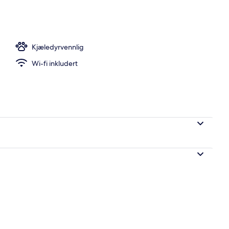
Wi-fi (inkludert)
Kjæledyrvennlig
Wi-fi inkludert