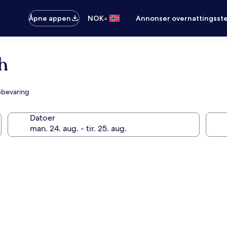
•
Åpne appen
NOK
Annonser overnattingsste
h
pbevaring
Datoer