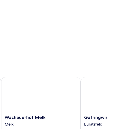
Wachauerhof Melk
Gafringwirt
Wachauerhof
Gafringwirt
Wachauerhof Melk
Gafringwirt
Melk
Euratsfeld
Melk
Euratsfeld
Melk