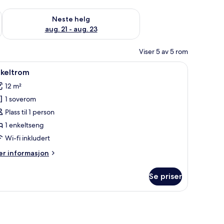
, aug. 14 - aug. 16
Sjekk tilgjengelighet for neste helg, aug. 21 - aug. 23
Neste helg
aug. 21 - aug. 23
Viser 5 av 5 rom
pne
Enkeltrom | Wi-fi (inkludert)
4
nkeltrom
le
12 m²
ildene
1 soverom
v
nkeltrom
Plass til 1 person
1 enkeltseng
Wi-fi inkludert
er
r informasjon
formasjon
m
Se priser
keltrom