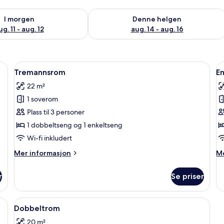
elighet for i morgen, aug. 11 - aug. 12
Sjekk tilgjengelighet for denne helgen
I morgen
Denne helgen
ug. 11 - aug. 12
aug. 14 - aug. 16
Åpne
Tremannsrom | Wi-fi (inkludert)
Å
5
Tremannsrom
E
alle
al
22 m²
bildene
b
1 soverom
av
a
Tremannsrom
E
Plass til 3 personer
1 dobbeltseng og 1 enkeltseng
Wi-fi inkludert
Mer
M
Mer informasjon
Me
informasjon
in
om
o
r
Se priser
Tremannsrom
En
Åpne
Dobbeltrom | Wi-fi (inkludert)
6
Dobbeltrom
alle
20 m²