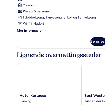
bildene
2 soverom
av
Familierom
Plass til 5 personer
1 dobbeltseng, 1 køyeseng (enkel) og 1 enkeltseng
Wi-fi inkludert
Mer
Mer informasjon
informasjon
om
Se prise
Familierom
Lignende overnattingssteder
Hotel Kartause
Best Western 
Hotel
Best
Hotel Kartause
Best Wester
Kartause
Western
Gaming
Tulln an der 
Gaming
Hotel