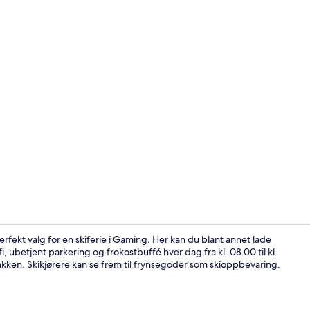
Skikjøring
erfekt valg for en skiferie i Gaming. Her kan du blant annet lade
ubetjent parkering og frokostbuffé hver dag fra kl. 08.00 til kl.
akken. Skikjørere kan se frem til frynsegoder som skioppbevaring.
Dobbeltrom |