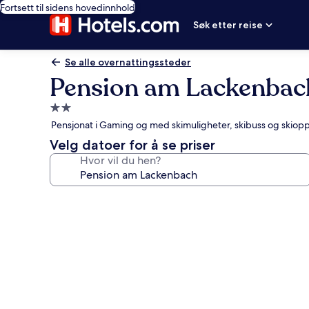
Fortsett til sidens hovedinnhold
Søk etter reise
Se alle overnattingssteder
Pension am Lackenbac
Overnattingssted
med
Pensjonat i Gaming og med skimuligheter, skibuss og skiop
2.0
Velg datoer for å se priser
stjerner
Hvor vil du hen?
Bildegalleri
av
Pension
am
Lackenbach