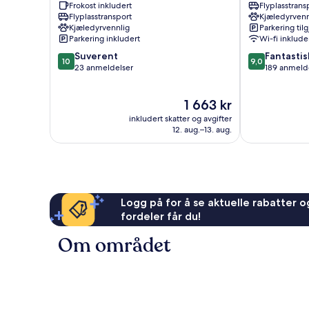
Frokost inkludert
Flyplasstrans
Tulln
Flyplasstransport
Kjæledyrvenn
Tulln
Kjæledyrvennlig
Parkering til
an
Parkering inkludert
Wi-fi inklude
der
10.0
9.0
Suverent
Fantastis
Donau
10
9,0
av
av
23 anmeldelser
189 anmeld
10,
10,
Suverent,
Fantastisk,
Prisen
1 663 kr
23
189
er
anmeldelser
anmeldelser
inkludert skatter og avgifter
1 663 kr
12. aug.–13. aug.
Logg på for å se aktuelle rabatter og
fordeler får du!
Om området