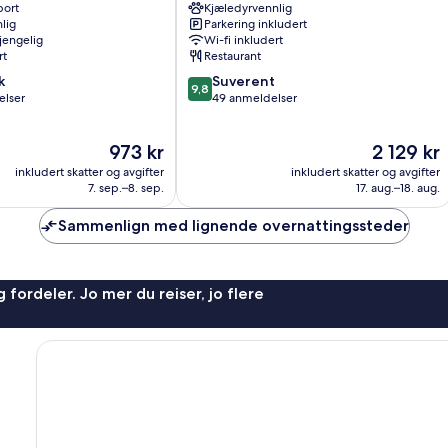
port
Kjæledyrvennlig
Ybbs
lig
Parkering inkludert
an
gjengelig
Wi-fi inkludert
der
rt
Restaurant
Donau
9.8
k
Suverent
9,8
av
elser
49 anmeldelser
10,
Suverent,
Prisen
Prisen
973 kr
2 129 kr
49
er
er
anmeldelser
inkludert skatter og avgifter
inkludert skatter og avgifter
973 kr
2 129 kr
7. sep.–8. sep.
17. aug.–18. aug.
Sammenlign med lignende overnattingssteder
 fordeler. Jo mer du reiser, jo flere