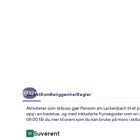
32+
Oversikt
Rom
Beliggenhet
Regler
Aktiviteter som skibuss gjør Pension am Lackenbach til et p
opp i en badstue, og med inkluderte frynsegoder som wi-fi, 
09.00 får du mer til overs som du kan bruke på moro i skib
Anmeldelser
Suverent
10
10 av 10 –