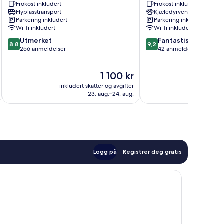
Frokost inkludert
Frokost inkludert
Flyplasstransport
Kjæledyrvennlig
Parkering inkludert
Parkering inkludert
Wi-fi inkludert
Wi-fi inkludert
8.8
9.2
Utmerket
Fantastisk
8,8
9,2
av
av
256 anmeldelser
42 anmeldelser
10,
10,
Utmerket,
Fantastisk,
Prisen
1 100 kr
256
42
er
anmeldelser
anmeldelser
inkludert skatter og avgifter
inkludert 
1 100 kr
23. aug.–24. aug.
Logg på
Registrer deg gratis