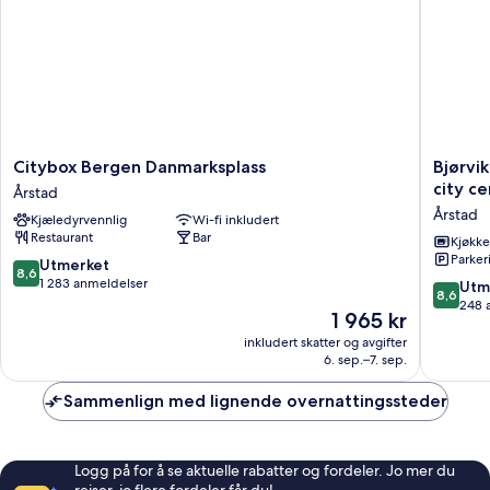
Citybox
Bjørvika
Citybox Bergen Danmarksplass
Bjørvi
Bergen
Apartme
city c
Årstad
Danmarksplass
Damsgå
Årstad
Kjæledyrvennlig
Wi-fi inkludert
Årstad
Area,
Restaurant
Bar
Bergen
Kjøkk
Parker
city
8.6
Utmerket
8,6
center
av
1 283 anmeldelser
8.6
Utm
8,6
Årstad
10,
av
248 
Prisen
1 965 kr
Utmerket,
10,
er
1 283
inkludert skatter og avgifter
Utmerke
1 965 kr
6. sep.–7. sep.
anmeldelser
248
anmelde
Sammenlign med lignende overnattingssteder
Logg på for å se aktuelle rabatter og fordeler. Jo mer du
reiser, jo flere fordeler får du!