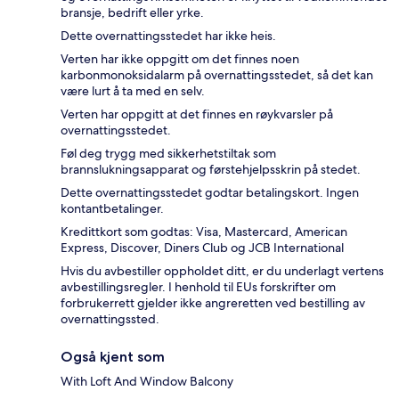
bransje, bedrift eller yrke.
Dette overnattingsstedet har ikke heis.
Verten har ikke oppgitt om det finnes noen
karbonmonoksidalarm på overnattingsstedet, så det kan
være lurt å ta med en selv.
Verten har oppgitt at det finnes en røykvarsler på
overnattingsstedet.
Føl deg trygg med sikkerhetstiltak som
brannslukningsapparat og førstehjelpsskrin på stedet.
Dette overnattingsstedet godtar betalingskort. Ingen
kontantbetalinger.
Kredittkort som godtas: Visa, Mastercard, American
Express, Discover, Diners Club og JCB International
Hvis du avbestiller oppholdet ditt, er du underlagt vertens
avbestillingsregler. I henhold til EUs forskrifter om
forbrukerrett gjelder ikke angreretten ved bestilling av
overnattingssted.
Også kjent som
With Loft And Window Balcony