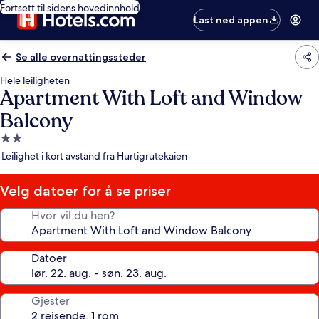
Fortsett til sidens hovedinnhold
Last ned appen
Se alle overnattingssteder
Hele leiligheten
Apartment With Loft and Window
Balcony
Overnattingssted
med
Leilighet i kort avstand fra Hurtigrutekaien
2.0
stjerner
Velg datoer for å se priser
Hvor vil du hen?
Datoer
Gjester