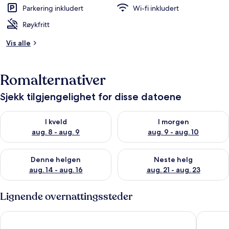
Parkering inkludert
Wi-fi inkludert
Røykfritt
Vis alle
Romalternativer
Sjekk tilgjengelighet for disse datoene
Sjekk tilgjengelighet for i kveld, aug. 8 - aug. 9
Sjekk tilgjengelighet for i mor
I kveld
I morgen
aug. 8 - aug. 9
aug. 9 - aug. 10
Sjekk tilgjengelighet for denne helgen, aug. 14 - aug. 16
Sjekk tilgjengelighet for neste
Denne helgen
Neste helg
aug. 14 - aug. 16
aug. 21 - aug. 23
Lignende overnattingssteder
Citybox Bergen Danmarksplass
Bjørvika