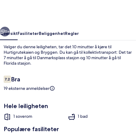
and
Window
Balcony
rige
Neste
11+
Oversikt
Fasiliteter
Beliggenhet
Regler
Velger du denne leiligheten, tar det 10 minutter å kjøre til
Hurtigrutekaien og Bryggen. Du kan gå til kollektivtransport: Det tar
7 minutter å gå til Danmarksplass stasjon og 10 minutter å gå til
Florida stasjon.
Anmeldelser
Bra
7,2
7,2 av 10 –
19 eksterne anmeldelser
Leilighet, 1 soverom | Basseng
Hele leiligheten
1 soverom
1 bad
Populære fasiliteter