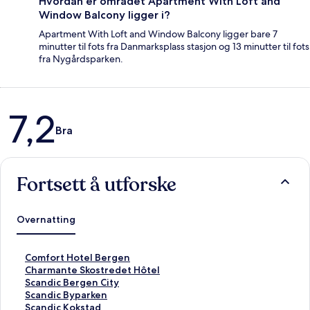
Hvordan er området Apartment With Loft and
Window Balcony ligger i?
Apartment With Loft and Window Balcony ligger bare 7
minutter til fots fra Danmarksplass stasjon og 13 minutter til fots
fra Nygårdsparken.
Anmeldelser
7,2
Bra
Fortsett å utforske
Overnatting
L
Comfort Hotel Bergen
i
L
Charmante Skostredet Hôtel
n
i
L
Scandic Bergen City
k
n
i
L
Scandic Byparken
s
k
n
i
L
Scandic Kokstad