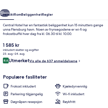
rige
Neste
43+
Oversikt
Rom
Beliggenhet
Regler
Central Hotel har en fantastisk beliggenhet kun 15 minutters gange
unna Flensburg havn. Noen av frynsegodene er wi-fi og
frokostbuffé hver dag fra kl. 06.30 til kl. 10.00.
Den
1 585 kr
nåværende
inkludert skatter og avgifter
prisen
23. aug.–24. aug.
er
Anmeldelser
Utmerket
8,6
Vis alle de 637 anmeldelsene
1 585 kr
8,6 av 10 –
Restaurant
Populære fasiliteter
Frokost inkludert
Kjæledyrvennlig
Parkering tilgjengelig
Wi-fi inkludert
Døgnåpen resepsjon
Røykfritt