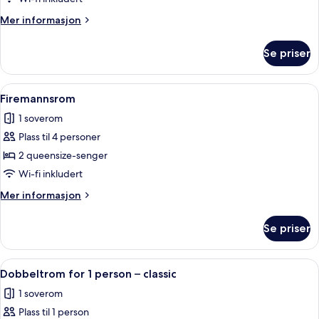
Mer
Mer informasjon
informasjon
om
Se priser
Tremannsrom
Åpne
Firemannsrom | Allergitestet sengetøy,
5
Firemannsrom
alle
1 soverom
bildene
Plass til 4 personer
av
Firemannsrom
2 queensize-senger
Wi-fi inkludert
Mer
Mer informasjon
informasjon
om
Se priser
Firemannsrom
Åpne
Allergitestet sengetøy, skrivebord, wi-
5
Dobbeltrom for 1 person – classic
alle
1 soverom
bildene
Plass til 1 person
av