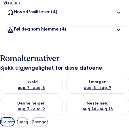
Vis alle
Hovedfasiliteter
(4)
Føl deg som hjemme
(4)
Romalternativer
Sjekk tilgjengelighet for disse datoene
Sjekk tilgjengelighet for i kveld, aug. 7 - aug. 8
Sjekk tilgjengelighet for i mor
I kveld
I morgen
aug. 7 - aug. 8
aug. 8 - aug. 9
Sjekk tilgjengelighet for denne helgen, aug. 7 - aug. 9
Sjekk tilgjengelighet for neste 
Denne helgen
Neste helg
aug. 7 - aug. 9
aug. 14 - aug. 16
Tilgjengelige
Alle rom
1 seng
2 senger
filtre