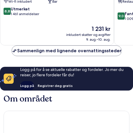
Wi-fi inkludert
Bar
Restau
Flensbu
8.8
Utmerket
8,8
9.0
Fant
av
1 461 anmeldelser
9,0
av
1 00
10,
10,
Utmerket,
Prisen
1 231 kr
Fantasti
1 461
er
1 009
inkludert skatter og avgifter
anmeldelser
1 231 kr
9. aug.–10. aug.
anmelde
Sammenlign med lignende overnattingssteder
Logg på for å se aktuelle rabatter og fordeler. Jo mer du
reiser, jo flere fordeler får du!
Logg på
Registrer deg gratis
Om området