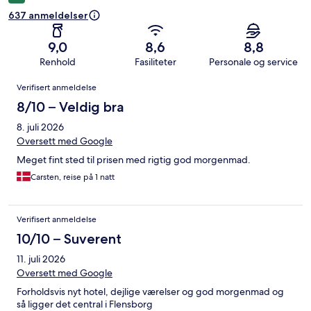
637 anmeldelser
9,0
8,6
8,8
Renhold
Fasiliteter
Personale og service
Anmeldelser
Verifisert anmeldelse
8/10 – Veldig bra
8. juli 2026
Oversett med Google
Meget fint sted til prisen med rigtig god morgenmad.
Carsten, reise på 1 natt
Verifisert anmeldelse
10/10 – Suverent
11. juli 2026
Oversett med Google
Forholdsvis nyt hotel, dejlige værelser og god morgenmad og
så ligger det central i Flensborg