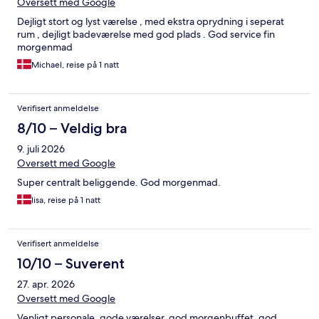
Oversett med Google
Dejligt stort og lyst værelse , med ekstra oprydning i seperat
rum , dejligt badeværelse med god plads . God service fin
morgenmad
Michael, reise på 1 natt
Verifisert anmeldelse
8/10 – Veldig bra
9. juli 2026
Oversett med Google
Super centralt beliggende. God morgenmad.
lisa, reise på 1 natt
Verifisert anmeldelse
10/10 – Suverent
27. apr. 2026
Oversett med Google
Venligt personale, gode værelser, god morgenbuffet, god