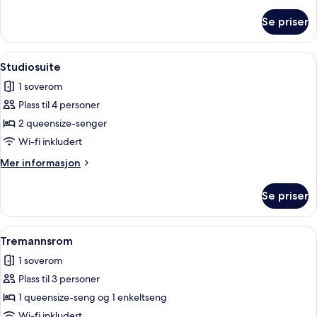
informasjon
om
Se priser
Enkeltrom
Åpne
Studiosuite | Allergitestet sengetøy, s
5
Studiosuite
alle
1 soverom
bildene
Plass til 4 personer
av
Studiosuite
2 queensize-senger
Wi-fi inkludert
Mer
Mer informasjon
informasjon
om
Se priser
Studiosuite
Åpne
Tremannsrom | Allergitestet sengetøy, 
6
Tremannsrom
alle
1 soverom
bildene
Plass til 3 personer
av
Tremannsrom
1 queensize-seng og 1 enkeltseng
Wi-fi inkludert