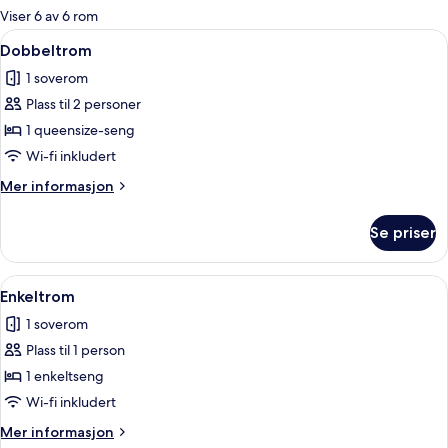
for
Viser 6 av 6 rom
rom
Åpne
Dobbeltrom | Allergitestet sengetøy, s
15
Dobbeltrom
alle
1 soverom
bildene
Plass til 2 personer
av
Dobbeltrom
1 queensize-seng
Wi-fi inkludert
Mer
Mer informasjon
informasjon
om
Se priser
Dobbeltrom
Åpne
Enkeltrom | Allergitestet sengetøy, skr
5
Enkeltrom
alle
1 soverom
bildene
Plass til 1 person
av
Enkeltrom
1 enkeltseng
Wi-fi inkludert
Mer
Mer informasjon