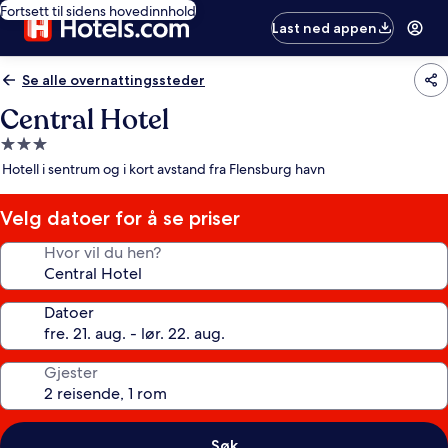
Fortsett til sidens hovedinnhold
Last ned appen
Se alle overnattingssteder
Central Hotel
Overnattingssted
med
Hotell i sentrum og i kort avstand fra Flensburg havn
3.0
stjerner
Velg datoer for å se priser
Hvor vil du hen?
Datoer
Gjester
Søk