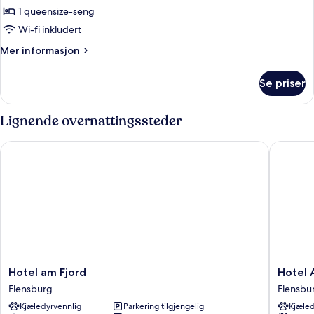
Dobbeltrom
1 queensize-seng
for
Wi-fi inkludert
1
Mer
Mer informasjon
person
informasjon
–
om
Se priser
Dobbeltrom
classic
for
1
Lignende overnattingssteder
person
–
Hotel am Fjord
Hotel Al
classic
Hotel
Hotel
Hotel am Fjord
Hotel 
am
Alte
Flensburg
Flensbu
Fjord
Post
Kjæledyrvennlig
Parkering tilgjengelig
Kjæled
Flensburg
Flensbu