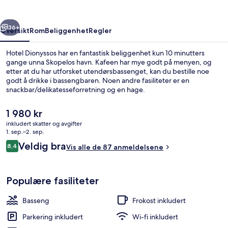
rige
Neste
36+
Oversikt
Rom
Beliggenhet
Regler
Hotel Dionyssos har en fantastisk beliggenhet kun 10 minutters
gange unna Skopelos havn. Kafeen har mye godt på menyen, og
etter at du har utforsket utendørsbassenget, kan du bestille noe
godt å drikke i bassengbaren. Noen andre fasiliteter er en
snackbar/delikatesseforretning og en hage.
Den
1 980 kr
nåværende
inkludert skatter og avgifter
prisen
1. sep.–2. sep.
Side Sea & Pool View Room | Strykejern
er
Anmeldelser
Veldig bra
8,4
Vis alle de 87 anmeldelsene
1 980 kr
8,4 av 10 –
Populære fasiliteter
Basseng
Frokost inkludert
Parkering inkludert
Wi-fi inkludert