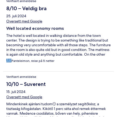
Verifisert anmeldelse
8/10 – Veldig bra
25. juli 2024
Oversett med Google
Well located economy rooms
The hotel is well located in walking distance from the town
center. The design is trying to be something like traditional but
becoming very uncomfortable with all those steps. The furniture
in the room is also quite old but in good condition. The mattress
is again old style and anything but comfortable. On the other
side the personnel is always smiling and helpful. Lastly the
Panteleimon, reise på 5 netter
breakfast is extremely basic in both variety and quality.
Verifisert anmeldelse
10/10 – Suverent
15. juli 2024
Oversett med Google
Mindenkinek ajánlani tudom🙂 a személyzet segítőkész, a
tisztaság kifogástalan. Kikötő 1 perc séta ahol remek éttermek
vannak. Medence csodálatos, bőven van hely, pihenésre