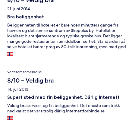
8/10 – Veldig bra
21. juni 2014
Bra beliggenhet
Beliggenheten til hotellet er bare noen minutters gange fra
havnen og det som er sentrum av Skopelos by. Hotellet er
lokalisert blant sjarmerende og typiske greske hus. Det ligger
mange gode restauranter i umiddelbar nærhet. Standarden på
selve hotellet bærer preg av 80-talls innredning, men med god
standard, både på renslighet og fasiliteter. Det som trekker ned
er at det ikke er internett på rommet om man trenger det.
Servicen er relativt god, grekerene er veldig avslappet og lar
seg ikke stresse, og du bør ha god tid og tålmodighet :)
Verifisert anmeldelse
8/10 – Veldig bra
14. juli 2013
Supert sted med fin beliggenhet. Dårlig Internett
Veldig bra service, og fin beliggenhet. Det eneste som trakk
ned var at det var utrolig dårlig Internettforbindelse.