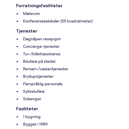
Forretningsfasiliteter
Møterom
Konferanseselokaler (55 kvadratmeter)
Tjenester
Døgnåpen resepsjon
Concierge-tjenester
Tur-/billettassistanse
Bilutleie på stedet
Renseri-/vaskeritjenester
Bryllupstjenester
Flerspråklig personale
Sykkelutleie
Solsenger
Fasiliteter
1 bygning
Bygget i 1989