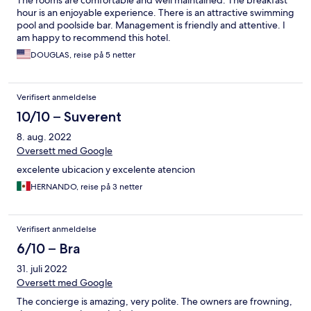
The rooms are comfortable and well maintained. The breakfast
hour is an enjoyable experience. There is an attractive swimming
pool and poolside bar. Management is friendly and attentive. I
am happy to recommend this hotel.
DOUGLAS, reise på 5 netter
Verifisert anmeldelse
10/10 – Suverent
8. aug. 2022
Oversett med Google
excelente ubicacion y excelente atencion
HERNANDO, reise på 3 netter
Verifisert anmeldelse
6/10 – Bra
31. juli 2022
Oversett med Google
The concierge is amazing, very polite. The owners are frowning,