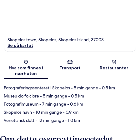
Skopelos town, Skopelos, Skopelos Island, 37003
Se på kartet
Kart
Hva som finnes i
Transport
Restauranter
nærheten
Fotograferingssenteret i Skopelos
- 5 min gange
- 0.5 km
Museu do folclore
- 5 min gange
- 0.5 km
Fotografimuseum
- 7 min gange
- 0.6 km
Skopelos havn
- 10 min gange
- 0.9 km
Venetiansk slott
- 12 min gange
- 1.0 km
Om dette overnattingsstedet