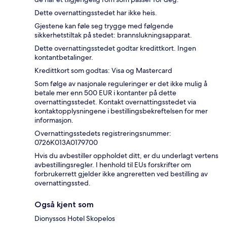
Dette overnattingsstedet har ikke heis.
Gjestene kan føle seg trygge med følgende
sikkerhetstiltak på stedet: brannslukningsapparat.
Dette overnattingsstedet godtar kredittkort. Ingen
kontantbetalinger.
Kredittkort som godtas: Visa og Mastercard
Som følge av nasjonale reguleringer er det ikke mulig å
betale mer enn 500 EUR i kontanter på dette
overnattingsstedet. Kontakt overnattingsstedet via
kontaktopplysningene i bestillingsbekreftelsen for mer
informasjon.
Overnattingsstedets registreringsnummer:
0726Κ013A0179700
Hvis du avbestiller oppholdet ditt, er du underlagt vertens
avbestillingsregler. I henhold til EUs forskrifter om
forbrukerrett gjelder ikke angreretten ved bestilling av
overnattingssted.
Også kjent som
Dionyssos Hotel Skopelos