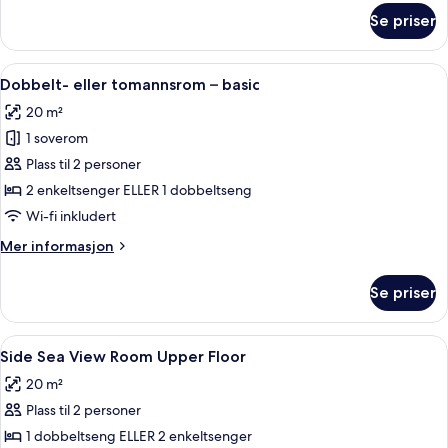
om
Se priser
Side
Sea
&
Åpne
Dobbelt- eller tomannsrom – basic | St
1
Pool
Dobbelt- eller tomannsrom – basic
alle
View
20 m²
Room
bildene
1 soverom
av
Dobbelt-
Plass til 2 personer
eller
2 enkeltsenger ELLER 1 dobbeltseng
tomannsrom
Wi-fi inkludert
–
Mer
Mer informasjon
basic
informasjon
om
Se priser
Dobbelt-
eller
tomannsrom
Åpne
Strykejern/-brett, wi-fi (inkludert) o
9
–
Side Sea View Room Upper Floor
alle
basic
20 m²
bildene
Plass til 2 personer
av
Side
1 dobbeltseng ELLER 2 enkeltsenger