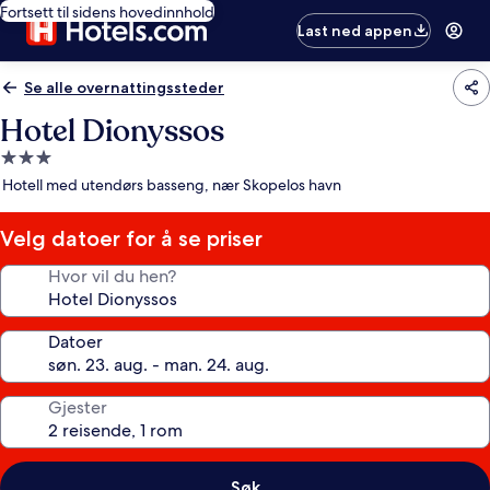
Fortsett til sidens hovedinnhold
Last ned appen
Se alle overnattingssteder
Hotel Dionyssos
Overnattingssted
med
Hotell med utendørs basseng, nær Skopelos havn
3.0
stjerner
Velg datoer for å se priser
Hvor vil du hen?
Datoer
Gjester
Søk