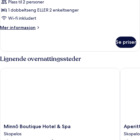
Plass til 2 personer
av
Side
1 dobbeltseng ELLER 2 enkeltsenger
Sea
Wi-fi inkludert
&
Mer
Mer informasjon
Pool
informasjon
View
om
Se priser
Side
Room
Sea
&
Lignende overnattingssteder
Pool
View
Minnŏ Boutique Hotel & Spa
Aperitto
Room
Minnŏ
Aperitt
Minnŏ Boutique Hotel & Spa
Aperit
Boutique
Skopelo
Skopelos
Skopelo
Hotel