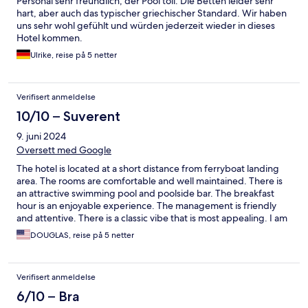
Personal sehr freundlich, der Pool toll. Die Betten leider sehr
hart, aber auch das typischer griechischer Standard. Wir haben
uns sehr wohl gefühlt und würden jederzeit wieder in dieses
Hotel kommen.
Ulrike, reise på 5 netter
Verifisert anmeldelse
10/10 – Suverent
9. juni 2024
Oversett med Google
The hotel is located at a short distance from ferryboat landing
area. The rooms are comfortable and well maintained. There is
an attractive swimming pool and poolside bar. The breakfast
hour is an enjoyable experience. The management is friendly
and attentive. There is a classic vibe that is most appealing. I am
happy to recommend this hotel.
DOUGLAS, reise på 5 netter
Verifisert anmeldelse
6/10 – Bra