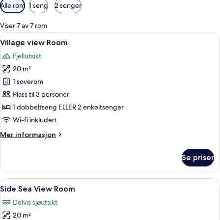
Tilgjengelige
Alle rom
1 seng
2 senger
filtre
for
Viser 7 av 7 rom
rom
Åpne
Strykejern/-brett, wi-fi (inkludert) o
10
Village view Room
alle
Fjellutsikt
bildene
20 m²
av
Village
1 soverom
view
Plass til 3 personer
Room
1 dobbeltseng ELLER 2 enkeltsenger
Wi-fi inkludert
Mer
Mer informasjon
informasjon
om
Se priser
Village
view
Room
Åpne
Side Sea View Room | Strykejern/-brett
10
Side Sea View Room
alle
Delvis sjøutsikt
bildene
20 m²
av