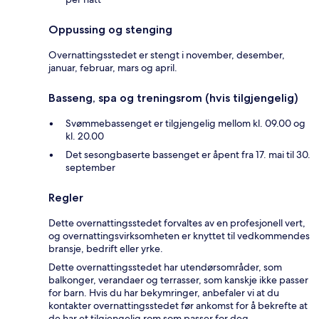
Oppussing og stenging
Overnattingsstedet er stengt i november, desember,
januar, februar, mars og april.
Basseng, spa og treningsrom (hvis tilgjengelig)
Svømmebassenget er tilgjengelig mellom kl. 09.00 og
kl. 20.00
Det sesongbaserte bassenget er åpent fra 17. mai til 30.
september
Regler
Dette overnattingsstedet forvaltes av en profesjonell vert,
og overnattingsvirksomheten er knyttet til vedkommendes
bransje, bedrift eller yrke.
Dette overnattingsstedet har utendørsområder, som
balkonger, verandaer og terrasser, som kanskje ikke passer
for barn. Hvis du har bekymringer, anbefaler vi at du
kontakter overnattingsstedet før ankomst for å bekrefte at
de har et tilgjengelig rom som passer for deg.