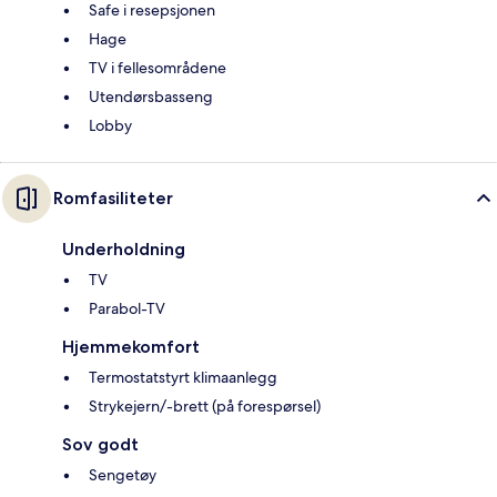
Safe i resepsjonen
Hage
TV i fellesområdene
Utendørsbasseng
Lobby
Romfasiliteter
Underholdning
TV
Parabol-TV
Hjemmekomfort
Termostatstyrt klimaanlegg
Strykejern/-brett (på forespørsel)
Sov godt
Sengetøy