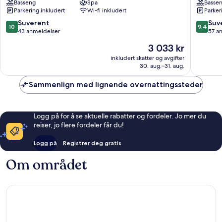
Basseng
Spa
Basse
&
Parkering inkludert
Wi-fi inkludert
Parker
Spa
Skopelos
10.0
9.4
Suverent
Suv
10
9,4
av
av
43 anmeldelser
57 a
10,
10,
Prisen
3 033 kr
Suverent,
Suveren
er
43
57
inkludert skatter og avgifter
3 033 kr
30. aug.–31. aug.
anmeldelser
anmelde
Sammenlign med lignende overnattingssteder
Logg på for å se aktuelle rabatter og fordeler. Jo mer du
reiser, jo flere fordeler får du!
Logg på
Registrer deg gratis
Om området