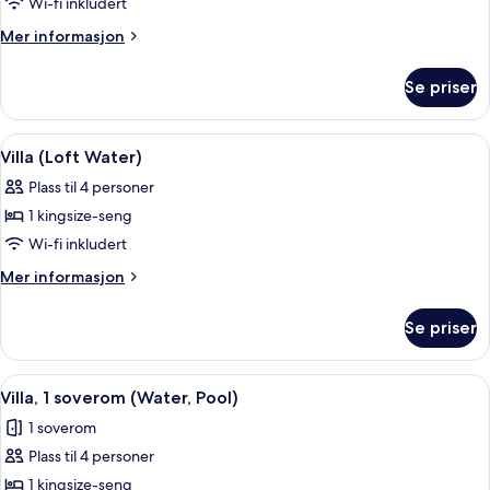
(Dhoni
Wi-fi inkludert
Water)
Mer
Mer informasjon
informasjon
om
Se priser
Villa
(Dhoni
Water)
Åpne
Villa (Loft Water) | Sengetøy i egypti
6
Villa (Loft Water)
alle
Plass til 4 personer
bildene
1 kingsize-seng
av
Villa
Wi-fi inkludert
(Loft
Mer
Mer informasjon
Water)
informasjon
om
Se priser
Villa
(Loft
Water)
Åpne
Villa, 1 soverom (Water, Pool) | Bad |
7
Villa, 1 soverom (Water, Pool)
alle
1 soverom
bildene
Plass til 4 personer
av
Villa,
1 kingsize-seng