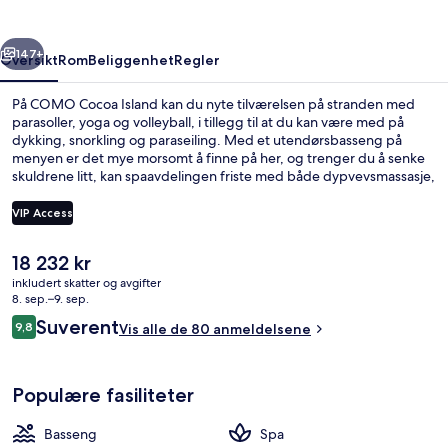
rige
Neste
147+
Oversikt
Rom
Beliggenhet
Regler
På COMO Cocoa Island kan du nyte tilværelsen på stranden med
parasoller, yoga og volleyball, i tillegg til at du kan være med på
dykking, snorkling og paraseiling. Med et utendørsbasseng på
menyen er det mye morsomt å finne på her, og trenger du å senke
skuldrene litt, kan spaavdelingen friste med både dypvevsmassasje,
ansiktsbehandlinger og ayurvedisk behandling. Ufaa Restaurant kan
friste med utsikt mot stranden og serverer både frokost, lunsj og
VIP Access
middag. På dette resort-hotellet i luksuriøs stil kan du glede deg
over fasiliteter som en bassengbar, et døgnåpent treningssenter og
Den
18 232 kr
et treningssenter. Andre reisende liker blant annet romservicen.
Luftbilde
nåværende
inkludert skatter og avgifter
prisen
8. sep.–9. sep.
er
Anmeldelser
Suverent
9,8
Vis alle de 80 anmeldelsene
18 232 kr
9,8 av 10 –
Populære fasiliteter
Basseng
Spa