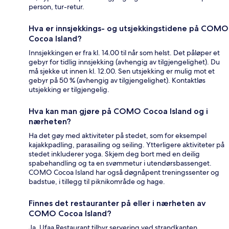
person, tur-retur.
Hva er innsjekkings- og utsjekkingstidene på COMO
Cocoa Island?
Innsjekkingen er fra kl. 14.00 til når som helst. Det påløper et
gebyr for tidlig innsjekking (avhengig av tilgjengelighet). Du
må sjekke ut innen kl. 12.00. Sen utsjekking er mulig mot et
gebyr på 50 % (avhengig av tilgjengelighet). Kontaktløs
utsjekking er tilgjengelig.
Hva kan man gjøre på COMO Cocoa Island og i
nærheten?
Ha det gøy med aktiviteter på stedet, som for eksempel
kajakkpadling, parasailing og seiling. Ytterligere aktiviteter på
stedet inkluderer yoga. Skjem deg bort med en deilig
spabehandling og ta en svømmetur i utendørsbassenget.
COMO Cocoa Island har også døgnåpent treningssenter og
badstue, i tillegg til piknikområde og hage.
Finnes det restauranter på eller i nærheten av
COMO Cocoa Island?
Ja, Ufaa Restaurant tilbyr servering ved strandkanten.