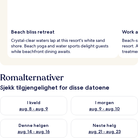
Beach bliss retreat
Work a
Crystal-clear waters lap at this resort's white sand
Beach-si
shore. Beach yoga and water sports delight guests
resort. 
while beachfront dining awaits.
treatmen
Romalternativer
Sjekk tilgjengelighet for disse datoene
Sjekk tilgjengelighet for i kveld, aug. 8 - aug. 9
Sjekk tilgjengelighet for i mor
I kveld
I morgen
aug. 8 - aug. 9
aug. 9 - aug. 10
Sjekk tilgjengelighet for denne helgen, aug. 14 - aug. 16
Sjekk tilgjengelighet for neste
Denne helgen
Neste helg
aug. 14 - aug. 16
aug. 21 - aug. 23