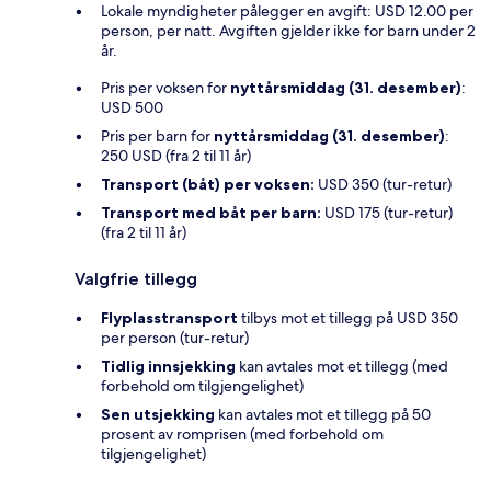
Lokale myndigheter pålegger en avgift: USD 12.00 per
person, per natt. Avgiften gjelder ikke for barn under 2
år.
Pris per voksen for
nyttårsmiddag (31. desember)
:
USD 500
Pris per barn for
nyttårsmiddag (31. desember)
:
250 USD (fra 2 til 11 år)
Transport (båt) per voksen:
USD 350 (tur-retur)
Transport med båt per barn:
USD 175 (tur-retur)
(fra 2 til 11 år)
Valgfrie tillegg
Flyplasstransport
tilbys mot et tillegg på USD 350
per person (tur-retur)
Tidlig innsjekking
kan avtales mot et tillegg (med
forbehold om tilgjengelighet)
Sen utsjekking
kan avtales mot et tillegg på 50
prosent av romprisen (med forbehold om
tilgjengelighet)