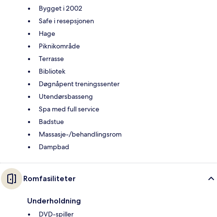
Bygget i 2002
Safe i resepsjonen
Hage
Piknikområde
Terrasse
Bibliotek
Døgnåpent treningssenter
Utendørsbasseng
Spa med full service
Badstue
Massasje-/behandlingsrom
Dampbad
Romfasiliteter
Underholdning
DVD-spiller