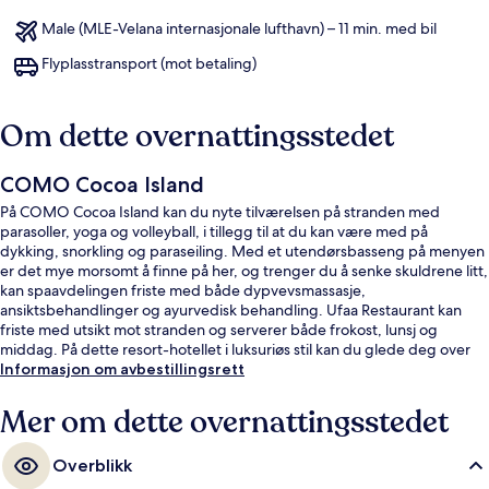
Male (MLE-Velana internasjonale lufthavn) – 11 min. med bil
Flyplasstransport (mot betaling)
Om dette overnattingsstedet
COMO Cocoa Island
På COMO Cocoa Island kan du nyte tilværelsen på stranden med
parasoller, yoga og volleyball, i tillegg til at du kan være med på
dykking, snorkling og paraseiling. Med et utendørsbasseng på menyen
er det mye morsomt å finne på her, og trenger du å senke skuldrene litt,
kan spaavdelingen friste med både dypvevsmassasje,
ansiktsbehandlinger og ayurvedisk behandling. Ufaa Restaurant kan
friste med utsikt mot stranden og serverer både frokost, lunsj og
middag. På dette resort-hotellet i luksuriøs stil kan du glede deg over
fasiliteter som en bassengbar, et døgnåpent treningssenter og et
Informasjon om avbestillingsrett
treningssenter. Andre reisende liker blant annet romservicen.
Mer om dette overnattingsstedet
Overblikk