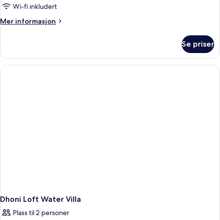
Dhoni
Wi-fi inkludert
Water
Mer
Mer informasjon
Villa
informasjon
om
Se priser
Dhoni
Water
Villa
Dhoni Loft Water Villa
Plass til 2 personer