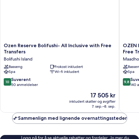
Ozen
OZEN
Ozen Reserve Bolifushi- All Inclusive with Free
OZEN L
Reserve
LIFE
Transfers
Free T
Bolifushi-
MAAD
Bolifushi Island
Maadho
All
-
Inclusive
Basseng
Frokost inkludert
Luxury
Basse
Spa
Wi-fi inkludert
Spa
with
All
Free
Inclusiv
10.0
9.8
Suverent
Suv
10
9,8
Transfers
with
av
av
50 anmeldelser
140 
Bolifushi
Free
10,
10,
Prisen
17 505 kr
Island
Transfer
Suverent,
Suveren
er
Maadho
50
140
inkludert skatter og avgifter
17 505 kr
7. sep.–8. sep.
anmeldelser
anmelde
Sammenlign med lignende overnattingssteder
Logg på for å se aktuelle rabatter og fordeler. Jo mer du