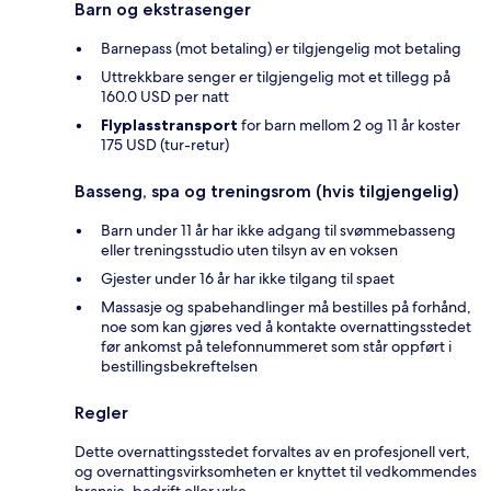
Barn og ekstrasenger
Barnepass (mot betaling) er tilgjengelig mot betaling
Uttrekkbare senger er tilgjengelig mot et tillegg på
160.0 USD per natt
Flyplasstransport
for barn mellom 2 og 11 år koster
175 USD (tur-retur)
Basseng, spa og treningsrom (hvis tilgjengelig)
Barn under 11 år har ikke adgang til svømmebasseng
eller treningsstudio uten tilsyn av en voksen
Gjester under 16 år har ikke tilgang til spaet
Massasje og spabehandlinger må bestilles på forhånd,
noe som kan gjøres ved å kontakte overnattingsstedet
før ankomst på telefonnummeret som står oppført i
bestillingsbekreftelsen
Regler
Dette overnattingsstedet forvaltes av en profesjonell vert,
og overnattingsvirksomheten er knyttet til vedkommendes
bransje, bedrift eller yrke.