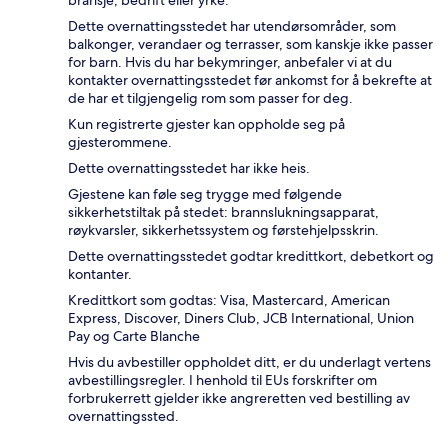
Dette overnattingsstedet har utendørsområder, som
balkonger, verandaer og terrasser, som kanskje ikke passer
for barn. Hvis du har bekymringer, anbefaler vi at du
kontakter overnattingsstedet før ankomst for å bekrefte at
de har et tilgjengelig rom som passer for deg.
Kun registrerte gjester kan oppholde seg på
gjesterommene.
Dette overnattingsstedet har ikke heis.
Gjestene kan føle seg trygge med følgende
sikkerhetstiltak på stedet: brannslukningsapparat,
røykvarsler, sikkerhetssystem og førstehjelpsskrin.
Dette overnattingsstedet godtar kredittkort, debetkort og
kontanter.
Kredittkort som godtas: Visa, Mastercard, American
Express, Discover, Diners Club, JCB International, Union
Pay og Carte Blanche
Hvis du avbestiller oppholdet ditt, er du underlagt vertens
avbestillingsregler. I henhold til EUs forskrifter om
forbrukerrett gjelder ikke angreretten ved bestilling av
overnattingssted.