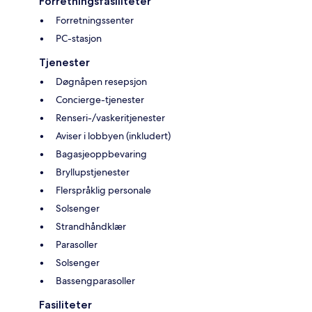
Forretningsfasiliteter
Forretningssenter
PC-stasjon
Tjenester
Døgnåpen resepsjon
Concierge-tjenester
Renseri-/vaskeritjenester
Aviser i lobbyen (inkludert)
Bagasjeoppbevaring
Bryllupstjenester
Flerspråklig personale
Solsenger
Strandhåndklær
Parasoller
Solsenger
Bassengparasoller
Fasiliteter