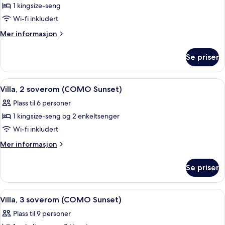
1 kingsize-seng
Wi-fi inkludert
Mer
Mer informasjon
informasjon
om
Se priser
Dhoni
Loft
Water
Åpne
Villa, 2 soverom (COMO Sunset) | Ekst
16
Villa
Villa, 2 soverom (COMO Sunset)
alle
Plass til 6 personer
bildene
1 kingsize-seng og 2 enkeltsenger
av
Villa,
Wi-fi inkludert
2
Mer
Mer informasjon
soverom
informasjon
om
(COMO
Se priser
Villa,
Sunset)
2
soverom
Åpne
Villa, 3 soverom (COMO Sunset) | Ekst
22
(COMO
Villa, 3 soverom (COMO Sunset)
alle
Sunset)
Plass til 9 personer
bildene