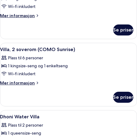
1
Wi-fi inkludert
soverom
Mer
Mer informasjon
(Water,
informasjon
Pool)
om
Se priser
Villa,
1
soverom
Åpne
Sengetøy i egyptisk bomull, sengetøy 
12
(Water,
Villa, 2 soverom (COMO Sunrise)
alle
Pool)
Plass til 6 personer
bildene
1 kingsize-seng og 1 enkeltseng
av
Villa,
Wi-fi inkludert
2
Mer
Mer informasjon
soverom
informasjon
om
(COMO
Se priser
Villa,
Sunrise)
2
soverom
Åpne
Sengetøy i egyptisk bomull, sengetøy 
1
(COMO
Dhoni Water Villa
alle
Sunrise)
Plass til 2 personer
bildene
1 queensize-seng
av