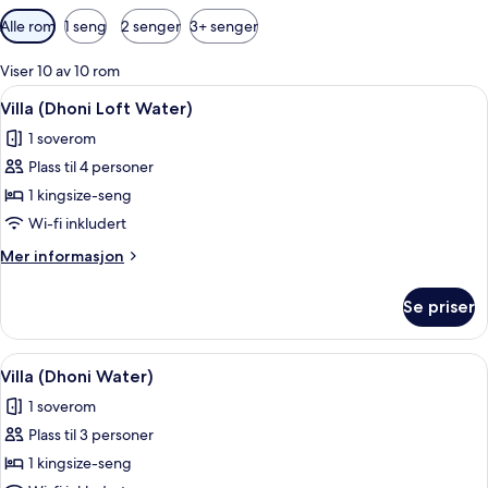
Tilgjengelige
Alle rom
1 seng
2 senger
3+ senger
filtre
for
Viser 10 av 10 rom
rom
Åpne
Villa (Dhoni Loft Water) | Sengetøy i 
5
Villa (Dhoni Loft Water)
alle
1 soverom
bildene
Plass til 4 personer
av
Villa
1 kingsize-seng
(Dhoni
Wi-fi inkludert
Loft
Mer
Mer informasjon
Water)
informasjon
om
Se priser
Villa
(Dhoni
Loft
Åpne
Eksteriør
5
Water)
Villa (Dhoni Water)
alle
1 soverom
bildene
Plass til 3 personer
av
Villa
1 kingsize-seng