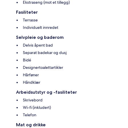
Ekstraseng (mot et tillegg)
Fasiliteter
Terrasse
Individuelt innredet
Selvpleie og baderom
Delvis åpent bad
Separat badekar og dusj
Bidé
Designertoalettartikler
Hårføner
Håndklær
Arbeidsutstyr og -fasiliteter
Skrivebord
Wi-fi (inkludert)
Telefon
Mat og drikke