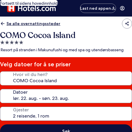
Fortsett til sidens hovedinnhold
Last ned appen
Se alle overnattingssteder
COMO Cocoa Island
Overnattingssted
med
Resort på stranden i Makunufushi og med spa og utendørsbasseng
5.0
stjerner
Velg datoer for å se priser
Hvor vil du hen?
Datoer
Gjester
Søk