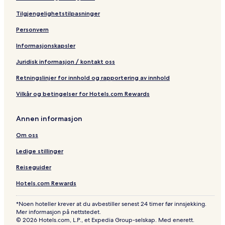
y
o
n
t
t
n
t
s
I
t
b
b
H
L
e
Tilgjengelighetstilpasninger
H
e
y
y
o
a
P
Personvern
G
l
H
I
t
u
o
i
H
e
d
r
Informasjonskapsler
l
G
l
e
t
t
r
Juridisk informasjon / kontakt oss
o
d
n
a
Retningslinjer for innhold og rapportering av innhold
l
Vilkår og betingelser for Hotels.com Rewards
e
C
y
Annen informasjon
p
r
Om oss
e
s
Ledige stillinger
s
C
Reiseguider
k
Hotels.com Rewards
*Noen hoteller krever at du avbestiller senest 24 timer før innsjekking.
Mer informasjon på nettstedet.
© 2026 Hotels.com, L.P., et Expedia Group-selskap. Med enerett.