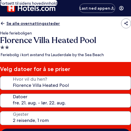
Fortsett til sidens hovedinnhold
Last ned appen
Se alle overnattingssteder
Hele ferieboligen
Florence Villa Heated Pool
Overnattingssted
med
Feriebolig i kort avstand fra Lauderdale by the Sea Beach
2.0
stjerner
Velg datoer for å se priser
Hvor vil du hen?
Datoer
Gjester