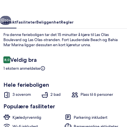
rige
Neste
30+
Oversikt
Fasiliteter
Beliggenhet
Regler
Fra denne ferieboligen tar det 15 minutter å kjøre til Las Olas
Boulevard og Las Olas-stranden. Fort Lauderdale Beach og Bahia
Mar Marina ligger dessuten en kort kjøretur unna.
Anmeldelser
Veldig bra
8,0
8,0 av 10 –
1 ekstern anmeldelse
Hus, tilgjengelighetstilpasset | Eget k
Hele ferieboligen
3 soverom
2 bad
Plass til 6 personer
Populære fasiliteter
Kjæledyrvennlig
Parkering inkludert
Wi-fi inkludert
Barnevennlige aktiviteter