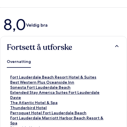
Anmeldelser
8,0
Veldig bra
Fortsett å utforske
Overnatting
L
Fort Lauderdale Beach Resort Hotel & Suites
i
L
Best Western Plus Oceanside Inn
n
i
L
Sonesta Fort Lauderdale Beach
k
n
i
L
Extended Stay America Suites Fort Lauderdale
s
k
n
i
Davie
o
s
k
n
L
The Atlantic Hotel & Spa
m
o
s
k
i
L
Thunderbird Hotel
å
m
o
s
n
i
L
Perroquet Hotel Fort Lauderdale Beach
p
å
m
o
k
n
i
L
Fort Lauderdale Marriott Harbor Beach Resort &
n
p
å
m
s
k
n
i
Spa