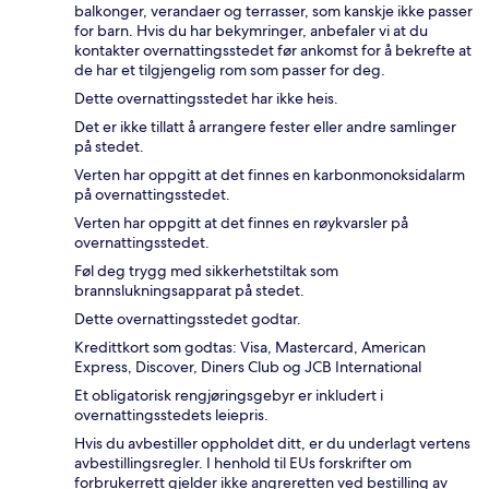
balkonger, verandaer og terrasser, som kanskje ikke passer
for barn. Hvis du har bekymringer, anbefaler vi at du
kontakter overnattingsstedet før ankomst for å bekrefte at
de har et tilgjengelig rom som passer for deg.
Dette overnattingsstedet har ikke heis.
Det er ikke tillatt å arrangere fester eller andre samlinger
på stedet.
Verten har oppgitt at det finnes en karbonmonoksidalarm
på overnattingsstedet.
Verten har oppgitt at det finnes en røykvarsler på
overnattingsstedet.
Føl deg trygg med sikkerhetstiltak som
brannslukningsapparat på stedet.
Dette overnattingsstedet godtar.
Kredittkort som godtas: Visa, Mastercard, American
Express, Discover, Diners Club og JCB International
Et obligatorisk rengjøringsgebyr er inkludert i
overnattingsstedets leiepris.
Hvis du avbestiller oppholdet ditt, er du underlagt vertens
avbestillingsregler. I henhold til EUs forskrifter om
forbrukerrett gjelder ikke angreretten ved bestilling av