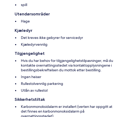
spill
Utendørsområder
Hage
Kjæledyr
Det kreves ikke gebyrer for servicedyr
Kjæledyrvennlig
Tilgjengelighet
Hvis du har behov for tilgjengelighetstilpasninger, må du
kontakte overnattingsstedet via kontaktopplysningene i
bestillingsbekreftelsen du mottok etter bestilling.
Ingen heiser
Rullestolvennlig parkering
Utlån av rullestol
Sikkerhetstiltak
Karbonmonoksidalarm er installert (verten har oppgitt at
det finnes en karbonmonoksidalarm på
overnattingsstedet)