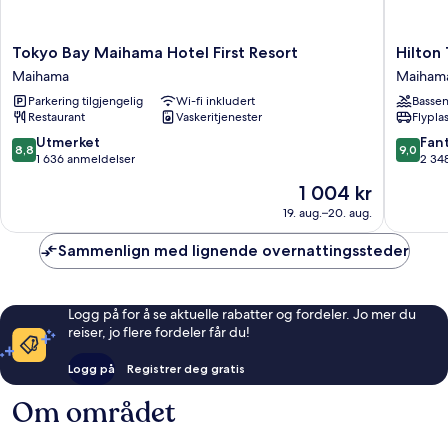
Tokyo
Hilton
Tokyo Bay Maihama Hotel First Resort
Hilton
Bay
Tokyo
Maihama
Maiham
Maihama
Bay
Parkering tilgjengelig
Wi-fi inkludert
Basse
Hotel
Maiham
Restaurant
Vaskeritjenester
Flypla
First
Resort
8.8
9.0
Utmerket
Fant
8,8
9,0
Maihama
av
av
1 636 anmeldelser
2 34
10,
10,
Prisen
1 004 kr
Utmerket,
Fantasti
er
1 636
2 348
19. aug.–20. aug.
1 004 kr
anmeldelser
anmelde
Sammenlign med lignende overnattingssteder
Logg på for å se aktuelle rabatter og fordeler. Jo mer du
reiser, jo flere fordeler får du!
Logg på
Registrer deg gratis
Om området