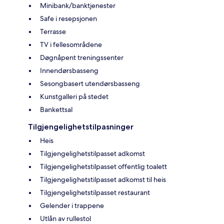
Minibank/banktjenester
Safe i resepsjonen
Terrasse
TV i fellesområdene
Døgnåpent treningssenter
Innendørsbasseng
Sesongbasert utendørsbasseng
Kunstgalleri på stedet
Bankettsal
Tilgjengelighetstilpasninger
Heis
Tilgjengelighetstilpasset adkomst
Tilgjengelighetstilpasset offentlig toalett
Tilgjengelighetstilpasset adkomst til heis
Tilgjengelighetstilpasset restaurant
Gelender i trappene
Utlån av rullestol