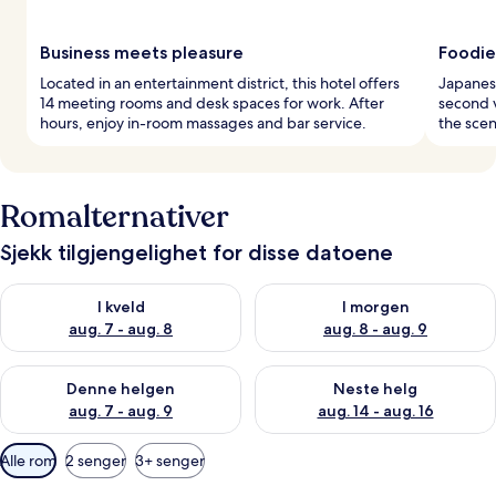
Business meets pleasure
Foodie
Located in an entertainment district, this hotel offers
Japanese
14 meeting rooms and desk spaces for work. After
second 
hours, enjoy in-room massages and bar service.
the scen
Romalternativer
Sjekk tilgjengelighet for disse datoene
Sjekk tilgjengelighet for i kveld, aug. 7 - aug. 8
Sjekk tilgjengelighet for i mor
I kveld
I morgen
aug. 7 - aug. 8
aug. 8 - aug. 9
Sjekk tilgjengelighet for denne helgen, aug. 7 - aug. 9
Sjekk tilgjengelighet for neste 
Denne helgen
Neste helg
aug. 7 - aug. 9
aug. 14 - aug. 16
Tilgjengelige
Alle rom
2 senger
3+ senger
filtre