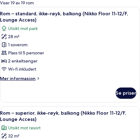
for
Viser 19 av 19 rom
rom
Åpne
Rom – standard, ikke-røyk, balkong (Ni
14
Rom – standard, ikke-røyk, balkong (Nikko Floor 11-12/F,
alle
Lounge Access)
bildene
Utsikt mot park
av
28 m²
Rom
1 soverom
–
standard,
Plass til 5 personer
ikke-
2 enkeltsenger
røyk,
Wi-fi inkludert
balkong
Mer
Mer informasjon
(Nikko
informasjon
Floor
om
Se priser
Rom
11-
–
12/F,
standard,
Åpne
Rom – superior, ikke-røyk, balkong (Ni
Lounge
16
ikke-
Rom – superior, ikke-røyk, balkong (Nikko Floor 11-12/F,
alle
Access)
røyk,
Lounge Access)
balkong
bildene
Utsikt mot resort
(Nikko
av
Floor
32 m²
Rom
11-