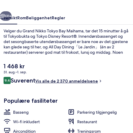
Maihama
rige
Neste
131+
Oversikt
Rom
Beliggenhet
Regler
Velger du Grand Nikko Tokyo Bay Maihama, tar det 15 minutter å gå
til Tokyobukta og Tokyo Disney Resort®. Innendørsbassenget og
det sesongbaserte utendørsbassenget er bare noe av det gjestene
kan glede seg til her, og All Day Dining「Le Jardin」 (én av 2
restauranter) serverer god mat til frokost, lunsj og middag. Noen
andre fasiliteter er blant annet en bar/lounge, et døgnåpent
treningssenter og en terrasse. Andre reisende skryter av den
Den
1 468 kr
vennlige betjeningen og frokosten. Du kan gå fra
nåværende
31. aug.–1. sep.
overnattingsstedet til offentlig transport: Bayside stasjon ligger 4
prisen
minutter unna til fots.
Anmeldelser
Suverent
Lobby
9,4
er
Vis alle de 2 370 anmeldelsene
9,4 av 10 –
1 468 kr
Populære fasiliteter
Basseng
Parkering tilgjengelig
Wi-fi inkludert
Restaurant
Aircondition
Treningsrom