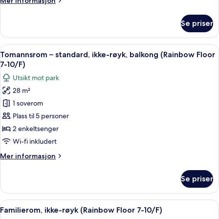
Mer informasjon
(Rainbow
informasjon
Floor
om
Se priser
Tomannsrom
7-
–
10/F)
superior,
Åpne
Utsikt fra rommet
5
ikke-
Tomannsrom – standard, ikke-røyk, balkong (Rainbow Floor
alle
røyk,
7-10/F)
balkong
bildene
Utsikt mot park
(Rainbow
av
Floor
28 m²
Tomannsrom
7-
1 soverom
–
10/F)
standard,
Plass til 5 personer
ikke-
2 enkeltsenger
røyk,
Wi-fi inkludert
balkong
Mer
Mer informasjon
(Rainbow
informasjon
Floor
om
Se priser
Tomannsrom
7-
–
10/F)
standard,
Åpne
Familierom, ikke-røyk (Rainbow Floor
8
ikke-
Familierom, ikke-røyk (Rainbow Floor 7-10/F)
alle
røyk,