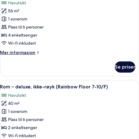
Havutsikt
balkong
bildene
(Rainbow
56 m²
av
Floor
Familierom,
1 soverom
7-
ikke-
10/F)
Plass til 6 personer
røyk
4 enkeltsenger
(Rainbow
Wi-fi inkludert
Floor
Mer
Mer informasjon
7-
informasjon
10/F)
om
Se priser
Familierom,
ikke-
røyk
Åpne
Rom – deluxe, ikke-røyk (Rainbow Flo
11
(Rainbow
Rom – deluxe, ikke-røyk (Rainbow Floor 7-10/F)
alle
Floor
Havutsikt
7-
bildene
10/F)
40 m²
av
Rom
1 soverom
–
Plass til 6 personer
deluxe,
2 enkeltsenger
ikke-
Wi-fi inkludert