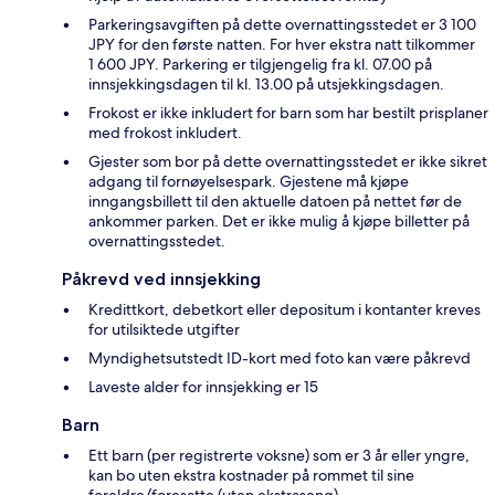
Parkeringsavgiften på dette overnattingsstedet er 3 100
JPY for den første natten. For hver ekstra natt tilkommer
1 600 JPY. Parkering er tilgjengelig fra kl. 07.00 på
innsjekkingsdagen til kl. 13.00 på utsjekkingsdagen.
Frokost er ikke inkludert for barn som har bestilt prisplaner
med frokost inkludert.
Gjester som bor på dette overnattingsstedet er ikke sikret
adgang til fornøyelsespark. Gjestene må kjøpe
inngangsbillett til den aktuelle datoen på nettet før de
ankommer parken. Det er ikke mulig å kjøpe billetter på
overnattingsstedet.
Påkrevd ved innsjekking
Kredittkort, debetkort eller depositum i kontanter kreves
for utilsiktede utgifter
Myndighetsutstedt ID-kort med foto kan være påkrevd
Laveste alder for innsjekking er 15
Barn
Ett barn (per registrerte voksne) som er 3 år eller yngre,
kan bo uten ekstra kostnader på rommet til sine
foreldre/foresatte (uten ekstraseng)