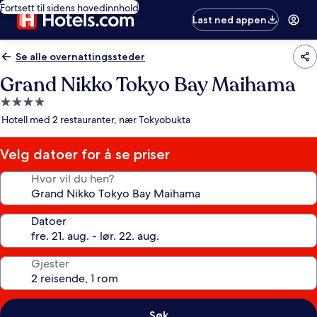
Fortsett til sidens hovedinnhold
Last ned appen
Se alle overnattingssteder
Grand Nikko Tokyo Bay Maihama
Overnattingssted
med
Hotell med 2 restauranter, nær Tokyobukta
4.0
stjerner
Velg datoer for å se priser
Hvor vil du hen?
Datoer
Gjester
Søk