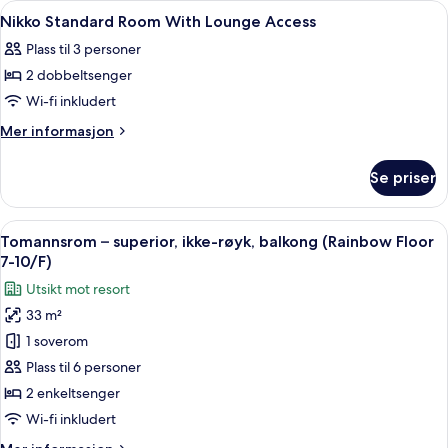
Åpne
Allergitestet sengetøy, memory foam
9
With
Nikko Standard Room With Lounge Access
alle
Lounge
Plass til 3 personer
Access
bildene
2 dobbeltsenger
av
Nikko
Wi-fi inkludert
Standard
Mer
Mer informasjon
Room
informasjon
om
With
Se priser
Nikko
Lounge
Standard
Access
Room
Åpne
Tomannsrom – superior, ikke-røyk, ba
7
With
Tomannsrom – superior, ikke-røyk, balkong (Rainbow Floor
alle
Lounge
7-10/F)
Access
bildene
Utsikt mot resort
av
33 m²
Tomannsrom
1 soverom
–
superior,
Plass til 6 personer
ikke-
2 enkeltsenger
røyk,
Wi-fi inkludert
balkong
Mer