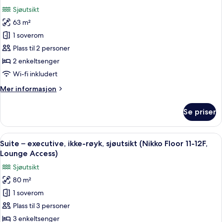
Floor
bildene
Sjøutsikt
11-
av
12/F,
63 m²
Studiosuite
Lounge
1 soverom
–
Access)
junior,
Plass til 2 personer
ikke-
2 enkeltsenger
røyk,
Wi-fi inkludert
sjøutsikt
Mer
Mer informasjon
(Nikko
informasjon
Floor
om
Se priser
Studiosuite
11-
–
12/F,
junior,
Åpne
Suite – executive, ikke-røyk, sjøutsik
Lounge
16
ikke-
Suite – executive, ikke-røyk, sjøutsikt (Nikko Floor 11-12F,
alle
Access)
røyk,
Lounge Access)
sjøutsikt
bildene
Sjøutsikt
(Nikko
av
Floor
80 m²
Suite
11-
1 soverom
–
12/F,
Lounge
executive,
Plass til 3 personer
Access)
ikke-
3 enkeltsenger