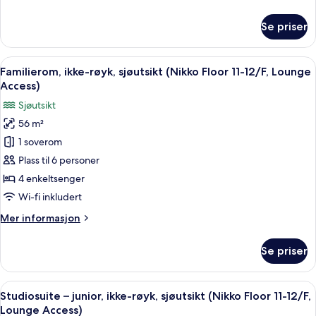
(Nikko
informasjon
Floor
om
Se priser
Rom
11-
–
12/F,
deluxe,
Åpne
Familierom, ikke-røyk, sjøutsikt (Nik
Lounge
17
ikke-
Familierom, ikke-røyk, sjøutsikt (Nikko Floor 11-12/F, Lounge
alle
Access)
røyk,
Access)
sjøutsikt
bildene
Sjøutsikt
(Nikko
av
Floor
56 m²
Familierom,
11-
1 soverom
ikke-
12/F,
Lounge
røyk,
Plass til 6 personer
Access)
sjøutsikt
4 enkeltsenger
(Nikko
Wi-fi inkludert
Floor
Mer
Mer informasjon
11-
informasjon
12/F,
om
Se priser
Familierom,
Lounge
ikke-
Access)
røyk,
Åpne
Studiosuite – junior, ikke-røyk, sjøut
18
sjøutsikt
Studiosuite – junior, ikke-røyk, sjøutsikt (Nikko Floor 11-12/F,
alle
(Nikko
Lounge Access)