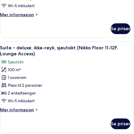
røyk,
Wi-fi inkludert
sjøutsikt
Mer
Mer informasjon
(Nikko
informasjon
Floor
om
Se priser
Suite
11-
–
12F,
executive,
Åpne
Suite – deluxe, ikke-røyk, sjøutsikt (
Lounge
17
ikke-
Suite – deluxe, ikke-røyk, sjøutsikt (Nikko Floor 11-12F,
alle
Access)
røyk,
Lounge Access)
sjøutsikt
bildene
Sjøutsikt
(Nikko
av
Floor
100 m²
Suite
11-
1 soverom
–
12F,
Lounge
deluxe,
Plass til 2 personer
Access)
ikke-
2 enkeltsenger
røyk,
Wi-fi inkludert
sjøutsikt
Mer
Mer informasjon
(Nikko
informasjon
Floor
om
Se priser
Suite
11-
–
12F,