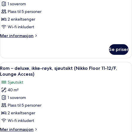
1 soverom
–
12/F,
Lounge
superior,
Plass til 5 personer
Access)
ikke-
2 enkeltsenger
røyk,
Wi-fi inkludert
balkong
Mer
Mer informasjon
(Nikko
informasjon
Floor
om
Se priser
Rom
11-
–
12/F,
superior,
Åpne
Rom – deluxe, ikke-røyk, sjøutsikt (N
Lounge
17
ikke-
Rom – deluxe, ikke-røyk, sjøutsikt (Nikko Floor 11-12/F,
alle
Access)
røyk,
Lounge Access)
balkong
bildene
Sjøutsikt
(Nikko
av
Floor
40 m²
Rom
11-
1 soverom
–
12/F,
Lounge
deluxe,
Plass til 5 personer
Access)
ikke-
2 enkeltsenger
røyk,
Wi-fi inkludert
sjøutsikt
Mer
Mer informasjon