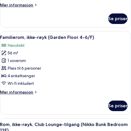
røyk
Mer
Mer informasjon
(Garden
informasjon
Floor
om
Se priser
4-
Rom
–
6/F)
deluxe,
Åpne
Familierom, ikke-røyk (Garden Floor 
8
ikke-
Familierom, ikke-røyk (Garden Floor 4-6/F)
alle
røyk
Havutsikt
(Garden
bildene
Floor
56 m²
av
4-
Familierom,
1 soverom
6/F)
ikke-
Plass til 6 personer
røyk
4 enkeltsenger
(Garden
Wi-fi inkludert
Floor
Mer
Mer informasjon
4-
informasjon
6/F)
om
Se priser
Familierom,
ikke-
røyk
Åpne
Rom, ikke-røyk, Club Lounge-tilgang 
9
(Garden
Rom, ikke-røyk, Club Lounge-tilgang (Nikko Bunk Bedroom
alle
Floor
12F)