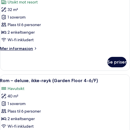
Utsikt mot resort
balkong
bildene
(Garden
32 m²
av
Floor
Rom
1 soverom
4-
–
6/F)
Plass til 6 personer
superior,
2 enkeltsenger
ikke-
Wi-fi inkludert
røyk,
Mer
Mer informasjon
balkong
informasjon
(Garden
om
Se priser
Floor
Rom
–
4-
superior,
Åpne
Rom – deluxe, ikke-røyk (Garden Floo
6/F)
8
ikke-
Rom – deluxe, ikke-røyk (Garden Floor 4-6/F)
alle
røyk,
Havutsikt
balkong
bildene
(Garden
40 m²
av
Floor
Rom
1 soverom
4-
–
6/F)
Plass til 6 personer
deluxe,
2 enkeltsenger
ikke-
Wi-fi inkludert