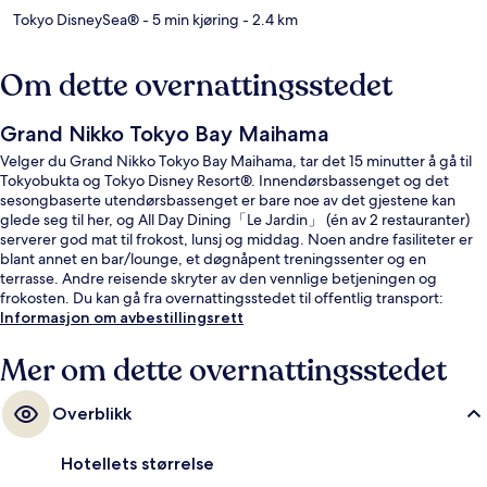
Tokyo DisneySea®
- 5 min kjøring
- 2.4 km
Om dette overnattingsstedet
Grand Nikko Tokyo Bay Maihama
Velger du Grand Nikko Tokyo Bay Maihama, tar det 15 minutter å gå til
Tokyobukta og Tokyo Disney Resort®. Innendørsbassenget og det
sesongbaserte utendørsbassenget er bare noe av det gjestene kan
glede seg til her, og All Day Dining「Le Jardin」 (én av 2 restauranter)
serverer god mat til frokost, lunsj og middag. Noen andre fasiliteter er
blant annet en bar/lounge, et døgnåpent treningssenter og en
terrasse. Andre reisende skryter av den vennlige betjeningen og
frokosten. Du kan gå fra overnattingsstedet til offentlig transport:
Bayside stasjon ligger 4 minutter unna til fots.
Informasjon om avbestillingsrett
Mer om dette overnattingsstedet
Overblikk
Hotellets størrelse