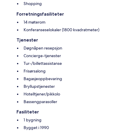
Shopping
Forretningsfasiliteter
14 møterom
Konferanseselokaler (1800 kvadratmeter)
Tjenester
Døgnåpen resepsjon
Concierge-tjenester
Tur-/billettassistanse
Frisørsalong
Bagasjeoppbevaring
Bryllupstjenester
Hotelltjener/pikkolo
Bassengparasoller
Fasiliteter
1 bygning
Bygget i 1990