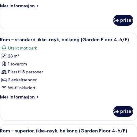
røyk
Mer
Mer informasjon
(Rainbow
informasjon
Floor
om
Se priser
7-
Rom
–
10/F)
deluxe,
Åpne
Allergitestet sengetøy, memory foam
5
ikke-
Rom – standard, ikke-røyk, balkong (Garden Floor 4-6/F)
alle
røyk
Utsikt mot park
(Rainbow
bildene
Floor
28 m²
av
7-
Rom
1 soverom
10/F)
–
Plass til 5 personer
standard,
2 enkeltsenger
ikke-
Wi-fi inkludert
røyk,
Mer
Mer informasjon
balkong
informasjon
(Garden
om
Se priser
Floor
Rom
–
4-
standard,
Åpne
Rom – superior, ikke-røyk, balkong (
6/F)
6
ikke-
Rom – superior, ikke-røyk, balkong (Garden Floor 4-6/F)
alle
røyk,