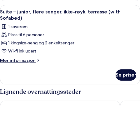
røyk
business,
Åpne
Suite – junior, flere senger, ikke-røyk
8
1
Suite – junior, flere senger, ikke-røyk, terrasse (with
alle
dobbeltseng,
Sofabed)
ikke-
bildene
1 soverom
røyk
av
Plass til 6 personer
Suite
1 kingsize-seng og 2 enkeltsenger
–
junior,
Wi-fi inkludert
flere
Mer
Mer informasjon
senger,
informasjon
om
ikke-
Se priser
Suite
røyk,
–
terrasse
junior,
Lignende overnattingssteder
(with
flere
senger,
Sofabed)
Hotel Gammel Havn - Good Night Sleep Tight
Fuglsang
ikke-
røyk,
terrasse
(with
Sofabed)