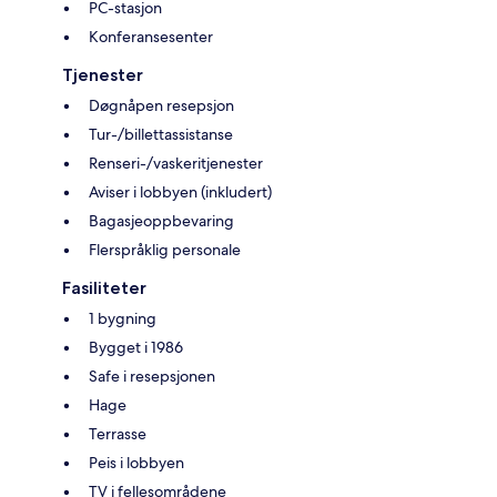
PC-stasjon
Konferansesenter
Tjenester
Døgnåpen resepsjon
Tur-/billettassistanse
Renseri-/vaskeritjenester
Aviser i lobbyen (inkludert)
Bagasjeoppbevaring
Flerspråklig personale
Fasiliteter
1 bygning
Bygget i 1986
Safe i resepsjonen
Hage
Terrasse
Peis i lobbyen
TV i fellesområdene