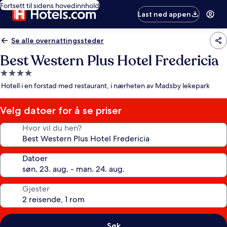
Fortsett til sidens hovedinnhold
Last ned appen
Se alle overnattingssteder
Best Western Plus Hotel Fredericia
Overnattingssted
med
Hotell i en forstad med restaurant, i nærheten av Madsby lekepark
4.0
stjerner
Velg datoer for å se priser
Hvor vil du hen?
Datoer
Gjester
Søk