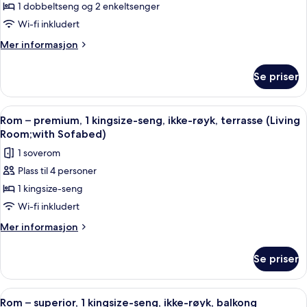
Familierom,
1 dobbeltseng og 2 enkeltsenger
flere
Wi-fi inkludert
senger,
Mer
Mer informasjon
ikke-
informasjon
røyk
om
Se priser
Familierom,
flere
senger,
Åpne
Rom – premium, 1 kingsize-seng, ikke-
7
ikke-
Rom – premium, 1 kingsize-seng, ikke-røyk, terrasse (Living
alle
røyk
Room;with Sofabed)
bildene
1 soverom
av
Plass til 4 personer
Rom
1 kingsize-seng
–
premium,
Wi-fi inkludert
1
Mer
Mer informasjon
kingsize-
informasjon
om
seng,
Se priser
Rom
ikke-
–
røyk,
premium,
Åpne
Rom – superior, 1 kingsize-seng, ikke-
11
terrasse
1
Rom – superior, 1 kingsize-seng, ikke-røyk, balkong