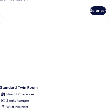
informasjon
om
Se priser
Premium
King
Room
Standard Twin Room
Plass til 2 personer
2 enkeltsenger
Wi-fi inkludert