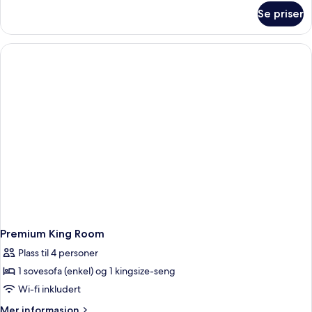
om
Se priser
Junior
Suite
Premium King Room
Plass til 4 personer
1 sovesofa (enkel) og 1 kingsize-seng
Wi-fi inkludert
Mer
Mer informasjon