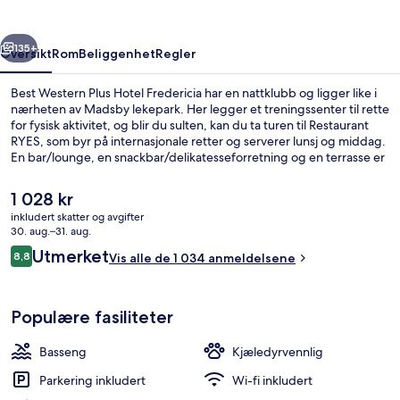
Fredericia
rige
Neste
135+
Oversikt
Rom
Beliggenhet
Regler
Best Western Plus Hotel Fredericia har en nattklubb og ligger like i
nærheten av Madsby lekepark. Her legger et treningssenter til rette
for fysisk aktivitet, og blir du sulten, kan du ta turen til Restaurant
RYES, som byr på internasjonale retter og serverer lunsj og middag.
En bar/lounge, en snackbar/delikatesseforretning og en terrasse er
noen andre høydepunkter å se frem til her. Andre reisende skryter
av blant annet den vennlige betjeningen.
Den
1 028 kr
nåværende
inkludert skatter og avgifter
prisen
30. aug.–31. aug.
Basseng
er
Anmeldelser
Utmerket
8,8
Vis alle de 1 034 anmeldelsene
1 028 kr
8,8 av 10 –
Populære fasiliteter
Basseng
Kjæledyrvennlig
Parkering inkludert
Wi-fi inkludert