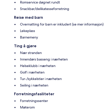
Romservice døgnet rundt
Snackbar/delikatesseforretning
Reise med barn
Overnatting for barn er inkludert (se mer informasjon)
Lekeplass
Barnemeny
Ting å gjøre
Nær stranden
Innendørs basseng i nærheten
Helseklubb i nærheten
Golf i nærheten
Tur-/sykkelstier i nærheten
Seiling i nærheten
Forretningsfasiliteter
Forretningssenter
Møterom