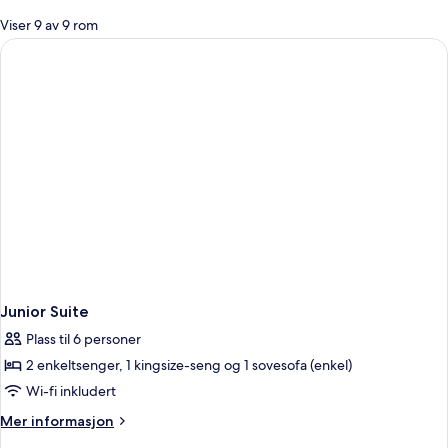
for
Viser 9 av 9 rom
rom
Junior Suite
Plass til 6 personer
2 enkeltsenger, 1 kingsize-seng og 1 sovesofa (enkel)
Wi-fi inkludert
Mer
Mer informasjon
informasjon