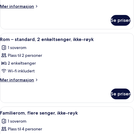
Mer
Mer informasjon
informasjon
om
Se priser
Standard
Twin
Room
Åpne
Rom – standard, 2 enkeltsenger, ikke-
10
Rom – standard, 2 enkeltsenger, ikke-røyk
alle
1 soverom
bildene
Plass til 2 personer
av
Rom
2 enkeltsenger
–
Wi-fi inkludert
standard,
Mer
Mer informasjon
2
informasjon
enkeltsenger,
om
Se priser
Rom
ikke-
–
røyk
standard,
Åpne
Familierom, flere senger, ikke-røyk | 
9
2
Familierom, flere senger, ikke-røyk
alle
enkeltsenger,
1 soverom
ikke-
bildene
røyk
Plass til 4 personer
av