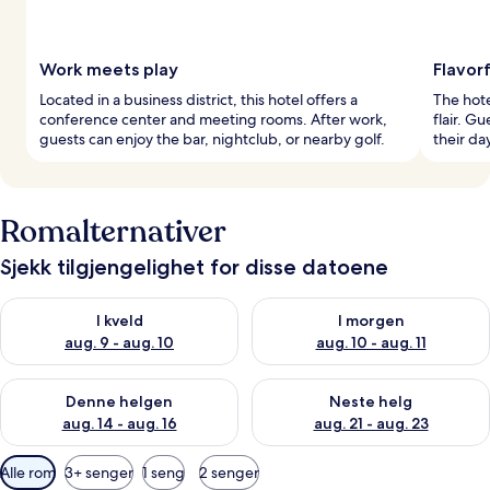
Work meets play
Flavorf
Located in a business district, this hotel offers a
The hote
conference center and meeting rooms. After work,
flair. Gu
guests can enjoy the bar, nightclub, or nearby golf.
their da
Romalternativer
Sjekk tilgjengelighet for disse datoene
Sjekk tilgjengelighet for i kveld, aug. 9 - aug. 10
Sjekk tilgjengelighet for i mor
I kveld
I morgen
aug. 9 - aug. 10
aug. 10 - aug. 11
Sjekk tilgjengelighet for denne helgen, aug. 14 - aug. 16
Sjekk tilgjengelighet for neste
Denne helgen
Neste helg
aug. 14 - aug. 16
aug. 21 - aug. 23
Tilgjengelige
Alle rom
3+ senger
1 seng
2 senger
filtre