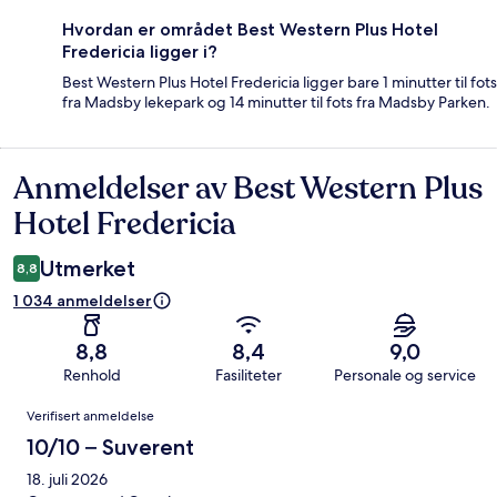
Hvordan er området Best Western Plus Hotel
Fredericia ligger i?
Best Western Plus Hotel Fredericia ligger bare 1 minutter til fots
fra Madsby lekepark og 14 minutter til fots fra Madsby Parken.
Anmeldelser av Best Western Plus
Anmeldelser
Hotel Fredericia
Utmerket
8,8
1 034 anmeldelser
8,8
8,4
9,0
Renhold
Fasiliteter
Personale og service
Anmeldelser
Verifisert anmeldelse
10/10 – Suverent
18. juli 2026