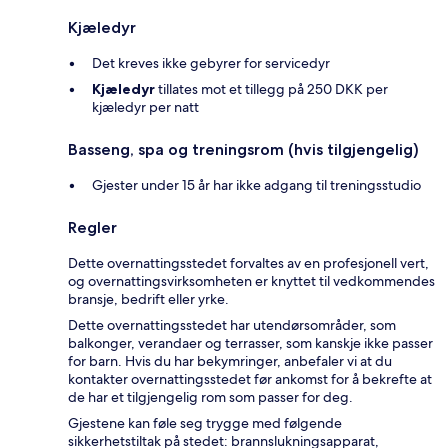
Kjæledyr
Det kreves ikke gebyrer for servicedyr
Kjæledyr
tillates mot et tillegg på 250 DKK per
kjæledyr per natt
Basseng, spa og treningsrom (hvis tilgjengelig)
Gjester under 15 år har ikke adgang til treningsstudio
Regler
Dette overnattingsstedet forvaltes av en profesjonell vert,
og overnattingsvirksomheten er knyttet til vedkommendes
bransje, bedrift eller yrke.
Dette overnattingsstedet har utendørsområder, som
balkonger, verandaer og terrasser, som kanskje ikke passer
for barn. Hvis du har bekymringer, anbefaler vi at du
kontakter overnattingsstedet før ankomst for å bekrefte at
de har et tilgjengelig rom som passer for deg.
Gjestene kan føle seg trygge med følgende
sikkerhetstiltak på stedet: brannslukningsapparat,