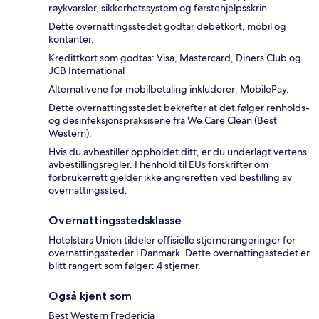
røykvarsler, sikkerhetssystem og førstehjelpsskrin.
Dette overnattingsstedet godtar debetkort, mobil og
kontanter.
Kredittkort som godtas: Visa, Mastercard, Diners Club og
JCB International
Alternativene for mobilbetaling inkluderer: MobilePay.
Dette overnattingsstedet bekrefter at det følger renholds-
og desinfeksjonspraksisene fra We Care Clean (Best
Western).
Hvis du avbestiller oppholdet ditt, er du underlagt vertens
avbestillingsregler. I henhold til EUs forskrifter om
forbrukerrett gjelder ikke angreretten ved bestilling av
overnattingssted.
Overnattingsstedsklasse
Hotelstars Union tildeler offisielle stjernerangeringer for
overnattingssteder i Danmark. Dette overnattingsstedet er
blitt rangert som følger: 4 stjerner.
Også kjent som
Best Western Fredericia