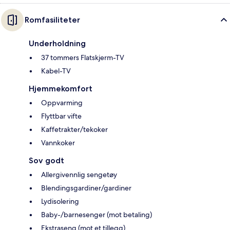
Romfasiliteter
Underholdning
37 tommers Flatskjerm-TV
Kabel-TV
Hjemmekomfort
Oppvarming
Flyttbar vifte
Kaffetrakter/tekoker
Vannkoker
Sov godt
Allergivennlig sengetøy
Blendingsgardiner/gardiner
Lydisolering
Baby-/barnesenger (mot betaling)
Ekstraseng (mot et tillegg)