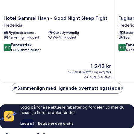
Hotel
Fuglsan
Hotel Gammel Havn - Good Night Sleep Tight
Fuglsa
Gammel
Frederic
Fredericia
Frederic
Havn
Flyplasstransport
Kjæledyrvennlig
Basse
-
Parkering inkludert
Wi-fi inkludert
Spa
Good
Night
9.2
9.2
Fantastisk
Fant
9,2
9,2
Sleep
av
av
1 007 anmeldelser
407 
Tight
10,
10,
Fredericia
Fantastisk,
Fantasti
Prisen
1 243 kr
1 007
407
er
anmeldelser
anmelde
inkludert skatter og avgifter
1 243 kr
23. aug.–24. aug.
Sammenlign med lignende overnattingssteder
Logg på for å se aktuelle rabatter og fordeler. Jo mer du
reiser, jo flere fordeler får du!
Logg på
Registrer deg gratis