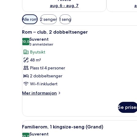
aug. 6 - aug. 7
a
Tilgjengelige
Alle rom
2 senger
1 seng
filtre
Åpne
Fasilitet på overnattingsstedet
for
4
Rom – club, 2 dobbeltsenger
alle
rom
Suverent
bildene
10,0
10,0 av 10
(3
3 anmeldelser
av
anmeldelser)
Byutsikt
Rom
48 m²
–
Plass til 4 personer
club,
2 dobbeltsenger
2
Wi-fi inkludert
dobbeltsenger
Mer
Mer informasjon
informasjon
om
Se prise
Rom
–
club,
Åpne
Fasilitet på overnattingsstedet
2
2
Familierom, 1 kingsize-seng (Grand)
alle
dobbeltsenger
Suverent
10,0