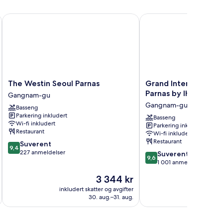
The Westin Seoul Parnas
Grand InterContinental
The
Grand
The Westin Seoul Parnas
Grand InterContinen
Westin
InterContinental
Parnas by IHG
Gangnam-gu
Seoul
Seoul
Gangnam-gu
Basseng
Parnas
Parnas
Parkering inkludert
Gangnam-
by
Basseng
Wi-fi inkludert
Parkering inkludert
gu
IHG
Restaurant
Wi-fi inkludert
Gangnam-
Restaurant
9.4
Suverent
gu
9,4
av
227 anmeldelser
9.6
Suverent
9,6
10,
av
1 001 anmeldelser
Suverent,
10,
Prisen
3 344 kr
227
Suverent,
er
anmeldelser
1 001
inkludert skatter og avgifter
inkludert 
3 344 kr
30. aug.–31. aug.
anmeldelser