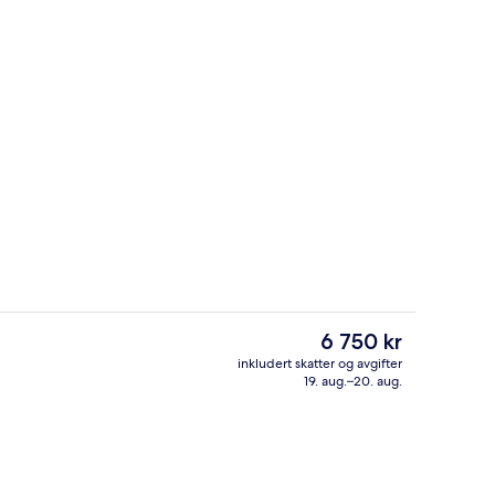
Lobby
av skaper – sendt inn av NYT
Den
6 750 kr
nåværende
inkludert skatter og avgifter
prisen
19. aug.–20. aug.
4 restauranter: frokost, lunsj og midd
er
6 750 kr