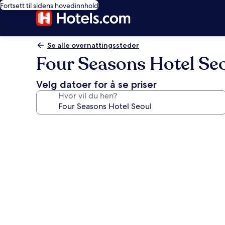
Fortsett til sidens hovedinnhold
Se alle overnattingssteder
Four Seasons Hotel Se
Velg datoer for å se priser
Hvor vil du hen?
Bildegalleri
av
Four
Seasons
Hotel
Seoul