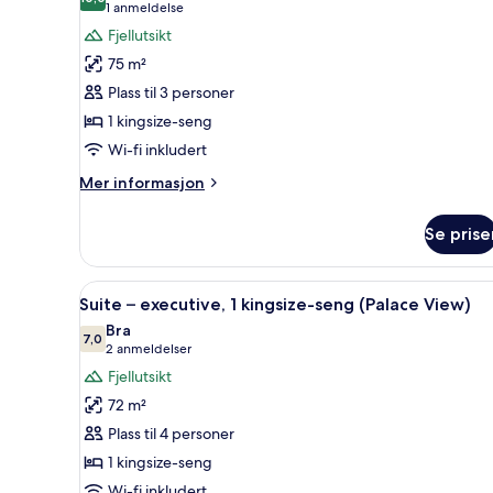
bildene
10,0 av 10
(1
1 anmeldelse
av
anmeldelse)
Fjellutsikt
Familierom,
75 m²
1
Plass til 3 personer
kingsize-
1 kingsize-seng
seng
Wi-fi inkludert
(Grand)
Mer
Mer informasjon
informasjon
om
Se prise
Familierom,
1
kingsize-
Åpne
Suite – executive, 1 kingsize-s
6
seng
Suite – executive, 1 kingsize-seng (Palace View)
alle
(Grand)
Bra
bildene
7,0
7,0 av 10
(2
2 anmeldelser
av
anmeldelser)
Fjellutsikt
Suite
72 m²
–
Plass til 4 personer
executive,
1 kingsize-seng
1
Wi-fi inkludert