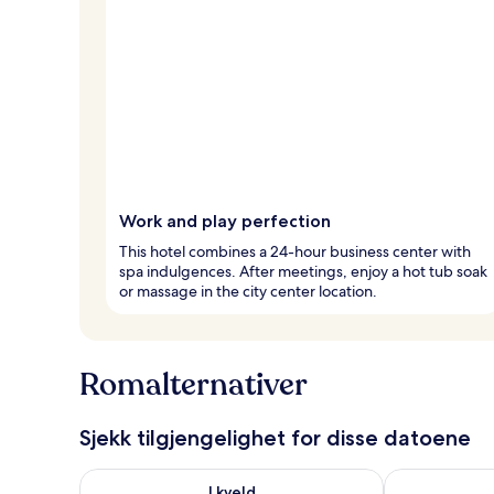
Work and play perfection
This hotel combines a 24-hour business center with
spa indulgences. After meetings, enjoy a hot tub soak
or massage in the city center location.
Romalternativer
Sjekk tilgjengelighet for disse datoene
Sjekk tilgjengelighet for i kveld, aug. 6 - aug. 7
Sjekk tilgjeng
I kveld