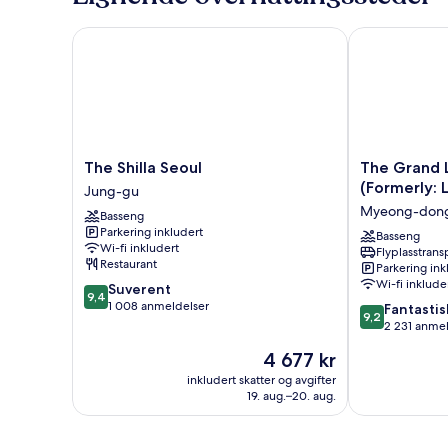
kingsize-
seng,
The Shilla Seoul
The Grand Lot
hjørnerom
The
The
The Shilla Seoul
The Grand 
Shilla
Grand
(Formerly: 
Jung-gu
Seoul
Lotte
Myeong-don
Basseng
Jung-
Seoul
Parkering inkludert
gu
(Formerly:
Basseng
Wi-fi inkludert
Flyplasstrans
Lotte
Restaurant
Parkering ink
Hotel
Wi-fi inklude
9.4
Suverent
Seoul)
9,4
av
1 008 anmeldelser
9.2
Myeong-
Fantastis
9,2
10,
av
dong
2 231 anme
Suverent,
10,
Prisen
4 677 kr
1 008
Fantastisk,
er
anmeldelser
2 231
inkludert skatter og avgifter
4 677 kr
19. aug.–20. aug.
anmeldelser