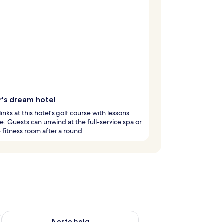
r's dream hotel
links at this hotel's golf course with lessons
le. Guests can unwind at the full-service spa or
he fitness room after a round.
, aug. 7 - aug. 9
Sjekk tilgjengelighet for neste helg, aug. 14 - aug. 16
Neste helg