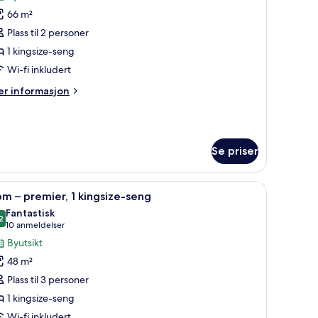
ildene
66 m²
v
uite
Plass til 2 personer
1 kingsize-seng
xecutive,
Wi-fi inkludert
er
r informasjon
ingsize-
formasjon
eng,
m
ite
yutsikt
Se priser
ecutive,
ngsize-
ivebord
afe på rommet og skrivebord
pne
Sengetøy av topp kvalitet, minibar, safe på 
ng,
3
m – premier, 1 kingsize-seng
le
utsikt
Fantastisk
ildene
2
9,2 av 10
(10
10 anmeldelser
v
anmeldelser)
Byutsikt
om
48 m²
Plass til 3 personer
remier,
1 kingsize-seng
Wi-fi inkludert