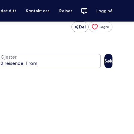
det ditt
Kontakt oss
Reiser
Logg på
Del
Lagre
Gjester
Søk