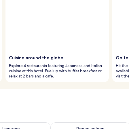
Cuisine around the globe
Golfe
Explore 4 restaurants featuring Japanese and Italian
Hit the 
cuisine at this hotel. Fuel up with buffet breakfast or
availab
relax at 2 bars and a cafe.
visit t
elighet for i morgen, aug. 7 - aug. 8
Sjekk tilgjengelighet for denne helgen
I morgen
Denne helgen