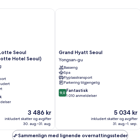
(Premier)
te Seoul (Formerly: Lotte Hotel Seoul)
Grand Hyatt Seoul
Grand
Lotte Seoul
Grand Hyatt Seoul
Hyatt
Lotte Hotel Seoul)
Yongsan-gu
Seoul
g
Basseng
Yongsan-
Spa
gu
Flyplasstransport
port
Parkering tilgjengelig
ludert
rt
9.0
Fantastisk
9,0
av
1 010 anmeldelser
k
10,
ldelser
Fantastisk,
Prisen
Prisen
3 486 kr
5 034 kr
1 010
er
er
anmeldelser
inkludert skatter og avgifter
inkludert skatter og avgifter
3 486 kr
5 034 kr
30. aug.–31. aug.
31. aug.–1. sep.
Sammenlign med lignende overnattingssteder