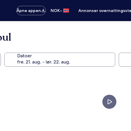
•
Åpne appen
NOK
Annonser overnattingsste
oul
Datoer