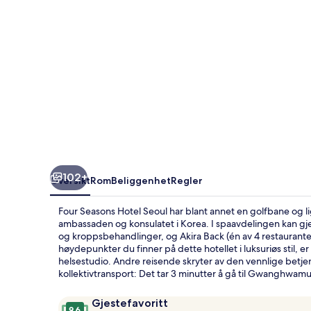
102+
Oversikt
Rom
Beliggenhet
Regler
Four Seasons Hotel Seoul har blant annet en golfbane og l
ambassaden og konsulatet i Korea. I spaavdelingen kan g
og kroppsbehandlinger, og Akira Back (én av 4 restaurante
høydepunkter du finner på dette hotellet i luksuriøs stil,
helsestudio. Andre reisende skryter av den vennlige betjen
kollektivtransport: Det tar 3 minutter å gå til Gwanghwamun
Anmeldelser
9,6
Gjestefavoritt