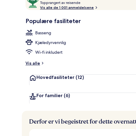
T
av
Topprangert av reisende
Eksteriør
o
Vis alle de 1 001 anmeldelsene
10,
p
Gjestefavoritt
p
Populære fasiliteter
r
a
Basseng
n
g
Kjæledyrvennlig
e
r
Wi-fi inkludert
t
Vis alle
a
v
Hovedfasiliteter
(12)
r
e
i
For familier
(6)
s
e
n
d
Derfor er vi begeistret for dette overna
e