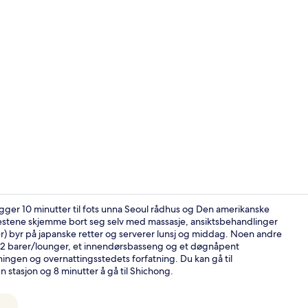
Video laget 
igger 10 minutter til fots unna Seoul rådhus og Den amerikanske
jestene skjemme bort seg selv med massasje, ansiktsbehandlinger
r) byr på japanske retter og serverer lunsj og middag. Noen andre
Eksteriør
 er 2 barer/lounger, et innendørsbasseng og et døgnåpent
ingen og overnattingsstedets forfatning. Du kan gå til
 stasjon og 8 minutter å gå til Shichong.