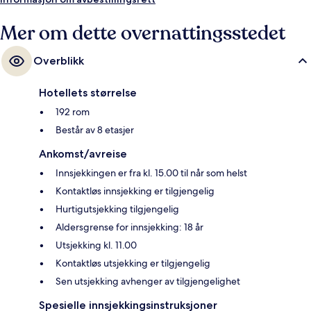
Shudehill Station og 7 minutter å gå til Market Street Station.
Mer om dette overnattingsstedet
Overblikk
Hotellets størrelse
192 rom
Består av 8 etasjer
Ankomst/avreise
Innsjekkingen er fra kl. 15.00 til når som helst
Kontaktløs innsjekking er tilgjengelig
Hurtigutsjekking tilgjengelig
Aldersgrense for innsjekking: 18 år
Utsjekking kl. 11.00
Kontaktløs utsjekking er tilgjengelig
Sen utsjekking avhenger av tilgjengelighet
Spesielle innsjekkingsinstruksjoner