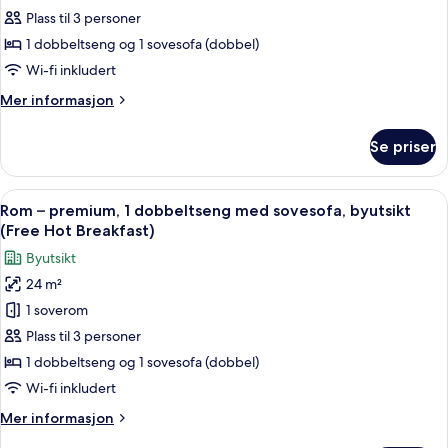
Plass til 3 personer
–
premium,
1 dobbeltseng og 1 sovesofa (dobbel)
1
Wi-fi inkludert
dobbeltseng
Mer
Mer informasjon
med
informasjon
sovesofa
om
Se priser
Rom
(with
–
SofaBed,
premium,
Åpne
Allergitestet sengetøy, safe på romme
Free
8
1
Rom – premium, 1 dobbeltseng med sovesofa, byutsikt
alle
dobbeltseng
Hot
(Free Hot Breakfast)
med
bildene
Breakfast)
Byutsikt
sovesofa
av
(with
24 m²
Rom
SofaBed,
1 soverom
–
Free
Hot
premium,
Plass til 3 personer
Breakfast)
1
1 dobbeltseng og 1 sovesofa (dobbel)
dobbeltseng
Wi-fi inkludert
med
Mer
Mer informasjon
sovesofa,
informasjon