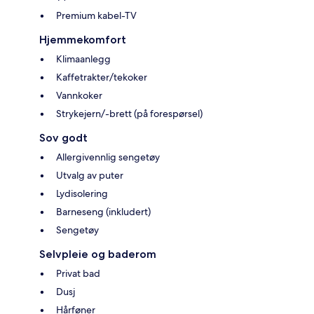
Premium kabel-TV
Hjemmekomfort
Klimaanlegg
Kaffetrakter/tekoker
Vannkoker
Strykejern/-brett (på forespørsel)
Sov godt
Allergivennlig sengetøy
Utvalg av puter
Lydisolering
Barneseng (inkludert)
Sengetøy
Selvpleie og baderom
Privat bad
Dusj
Hårføner