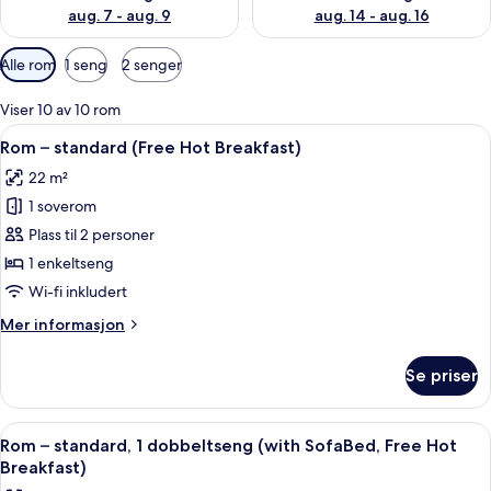
aug. 7 - aug. 9
aug. 14 - aug. 16
Tilgjengelige
Alle rom
1 seng
2 senger
filtre
for
Viser 10 av 10 rom
rom
Åpne
Allergitestet sengetøy, safe på romme
6
Rom – standard (Free Hot Breakfast)
alle
22 m²
bildene
1 soverom
av
Rom
Plass til 2 personer
–
1 enkeltseng
standard
Wi-fi inkludert
(Free
Mer
Mer informasjon
Hot
informasjon
Breakfast)
om
Se priser
Rom
–
standard
Åpne
Allergitestet sengetøy, safe på romme
4
(Free
Rom – standard, 1 dobbeltseng (with SofaBed, Free Hot
alle
Hot
Breakfast)
Breakfast)
bildene