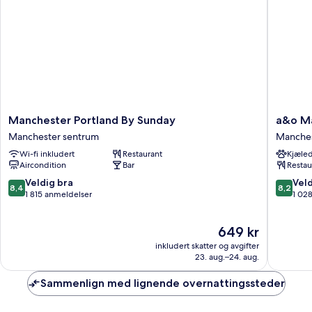
Hot
Breakfast
Manchester
a&o
Manchester Portland By Sunday
a&o Ma
Portland
Manches
Manchester sentrum
Manches
By
City
Wi-fi inkludert
Restaurant
Kjæled
Sunday
Centre
Aircondition
Bar
Restau
Manchester
Manches
sentrum
sentrum
8.4
8.2
Veldig bra
Veld
8,4
8,2
av
av
1 815 anmeldelser
1 02
10,
10,
Veldig
Veldig
Prisen
649 kr
bra,
bra,
er
1 815
1 028
inkludert skatter og avgifter
649 kr
anmeldelser
anmelde
23. aug.–24. aug.
Sammenlign med lignende overnattingssteder