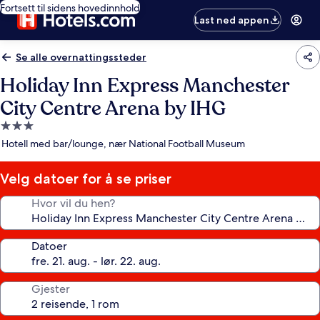
Fortsett til sidens hovedinnhold
Last ned appen
Se alle overnattingssteder
Holiday Inn Express Manchester
City Centre Arena by IHG
Overnattingssted
med
Hotell med bar/lounge, nær National Football Museum
3.0
stjerner
Velg datoer for å se priser
Hvor vil du hen?
Datoer
Gjester