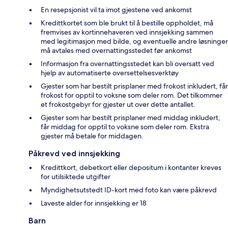
En resepsjonist vil ta imot gjestene ved ankomst
Kredittkortet som ble brukt til å bestille oppholdet, må
fremvises av kortinnehaveren ved innsjekking sammen
med legitimasjon med bilde, og eventuelle andre løsninger
må avtales med overnattingsstedet før ankomst
Informasjon fra overnattingsstedet kan bli oversatt ved
hjelp av automatiserte oversettelsesverktøy
Gjester som har bestilt prisplaner med frokost inkludert, får
frokost for opptil to voksne som deler rom. Det tilkommer
et frokostgebyr for gjester ut over dette antallet.
Gjester som har bestilt prisplaner med middag inkludert,
får middag for opptil to voksne som deler rom. Ekstra
gjester må betale for middagen.
Påkrevd ved innsjekking
Kredittkort, debetkort eller depositum i kontanter kreves
for utilsiktede utgifter
Myndighetsutstedt ID-kort med foto kan være påkrevd
Laveste alder for innsjekking er 18
Barn