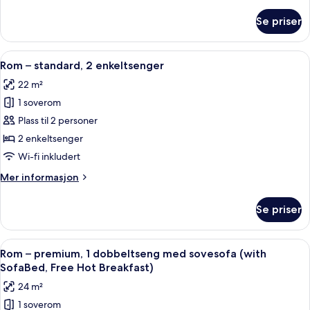
informasjon
(Free
om
Se priser
Rom
Hot
–
Breakfast)
standard,
Åpne
Rom – standard, 2 enkeltsenger | Alle
6
1
Rom – standard, 2 enkeltsenger
alle
dobbeltseng,
22 m²
tilgjengelighetstilpasset
bildene
(Free
1 soverom
av
Hot
Rom
Plass til 2 personer
Breakfast)
–
2 enkeltsenger
standard,
Wi-fi inkludert
2
Mer
Mer informasjon
enkeltsenger
informasjon
om
Se priser
Rom
–
standard,
Åpne
Allergitestet sengetøy, safe på romme
6
2
Rom – premium, 1 dobbeltseng med sovesofa (with
alle
enkeltsenger
SofaBed, Free Hot Breakfast)
bildene
24 m²
av
1 soverom
Rom