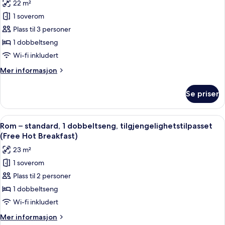
22 m²
av
1 soverom
Rom
Plass til 3 personer
–
standard,
1 dobbeltseng
1
Wi-fi inkludert
dobbeltseng
Mer
Mer informasjon
(with
informasjon
SofaBed,
om
Se priser
Rom
Free
–
Hot
standard,
Åpne
Rom – standard, 1 dobbeltseng, tilgjen
Breakfast)
8
1
Rom – standard, 1 dobbeltseng, tilgjengelighetstilpasset
alle
dobbeltseng
(Free Hot Breakfast)
(with
bildene
23 m²
SofaBed,
av
Free
1 soverom
Rom
Hot
Plass til 2 personer
–
Breakfast)
standard,
1 dobbeltseng
1
Wi-fi inkludert
dobbeltseng,
Mer
Mer informasjon
tilgjengelighetstilpasset