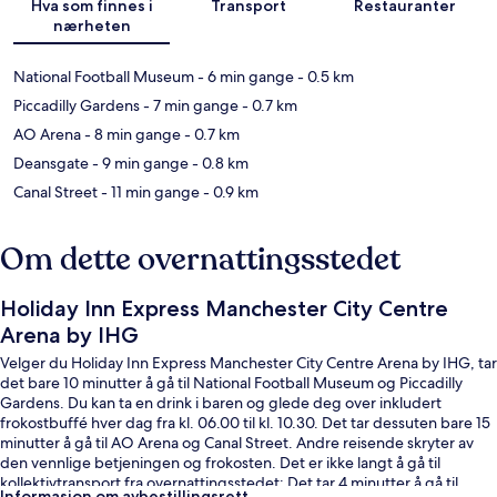
Hva som finnes i
Transport
Restauranter
nærheten
National Football Museum
- 6 min gange
- 0.5 km
Piccadilly Gardens
- 7 min gange
- 0.7 km
AO Arena
- 8 min gange
- 0.7 km
Deansgate
- 9 min gange
- 0.8 km
Canal Street
- 11 min gange
- 0.9 km
Om dette overnattingsstedet
Holiday Inn Express Manchester City Centre
Arena by IHG
Velger du Holiday Inn Express Manchester City Centre Arena by IHG, tar
det bare 10 minutter å gå til National Football Museum og Piccadilly
Gardens. Du kan ta en drink i baren og glede deg over inkludert
frokostbuffé hver dag fra kl. 06.00 til kl. 10.30. Det tar dessuten bare 15
minutter å gå til AO Arena og Canal Street. Andre reisende skryter av
den vennlige betjeningen og frokosten. Det er ikke langt å gå til
kollektivtransport fra overnattingsstedet: Det tar 4 minutter å gå til
Informasjon om avbestillingsrett