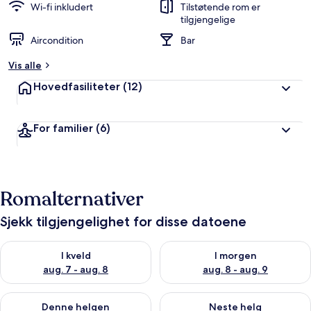
Wi-fi inkludert
Tilstøtende rom er
tilgjengelige
Aircondition
Bar
Vis alle
Hovedfasiliteter
(12)
For familier
(6)
Romalternativer
Sjekk tilgjengelighet for disse datoene
Sjekk tilgjengelighet for i kveld, aug. 7 - aug. 8
Sjekk tilgjengelighet for i mor
I kveld
I morgen
aug. 7 - aug. 8
aug. 8 - aug. 9
Sjekk tilgjengelighet for denne helgen, aug. 7 - aug. 9
Sjekk tilgjengelighet for neste 
Denne helgen
Neste helg