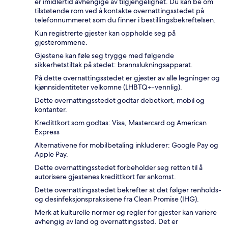
er imidlertid avhengige av tilgjengelighet. Du kan be om
tilstøtende rom ved å kontakte overnattingsstedet på
telefonnummeret som du finner i bestillingsbekreftelsen.
Kun registrerte gjester kan oppholde seg på
gjesterommene.
Gjestene kan føle seg trygge med følgende
sikkerhetstiltak på stedet: brannslukningsapparat.
På dette overnattingsstedet er gjester av alle legninger og
kjønnsidentiteter velkomne (LHBTQ+-vennlig).
Dette overnattingsstedet godtar debetkort, mobil og
kontanter.
Kredittkort som godtas: Visa, Mastercard og American
Express
Alternativene for mobilbetaling inkluderer: Google Pay og
Apple Pay.
Dette overnattingsstedet forbeholder seg retten til å
autorisere gjestenes kredittkort før ankomst.
Dette overnattingsstedet bekrefter at det følger renholds-
og desinfeksjonspraksisene fra Clean Promise (IHG).
Merk at kulturelle normer og regler for gjester kan variere
avhengig av land og overnattingssted. Det er