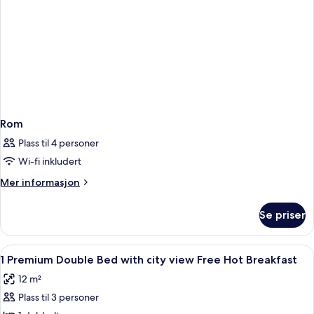
Free
Hot
Breakfast)
Rom
Plass til 4 personer
Wi-fi inkludert
Mer
Mer informasjon
informasjon
om
Se priser
Rom
Åpne
Allergitestet sengetøy, safe på romme
8
1 Premium Double Bed with city view Free Hot Breakfast
alle
12 m²
bildene
Plass til 3 personer
av