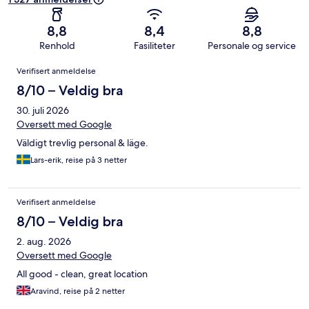
8,8
8,4
8,8
Renhold
Fasiliteter
Personale og service
Anmeldelser
Verifisert anmeldelse
8/10 – Veldig bra
30. juli 2026
Oversett med Google
Väldigt trevlig personal & läge.
Lars-erik, reise på 3 netter
Verifisert anmeldelse
8/10 – Veldig bra
2. aug. 2026
Oversett med Google
All good - clean, great location
Aravind, reise på 2 netter