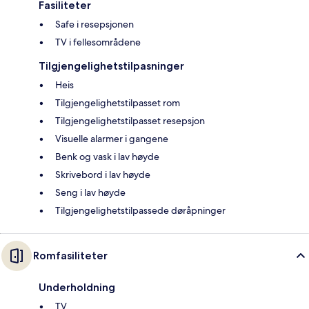
Fasiliteter
Safe i resepsjonen
TV i fellesområdene
Tilgjengelighetstilpasninger
Heis
Tilgjengelighetstilpasset rom
Tilgjengelighetstilpasset resepsjon
Visuelle alarmer i gangene
Benk og vask i lav høyde
Skrivebord i lav høyde
Seng i lav høyde
Tilgjengelighetstilpassede døråpninger
Romfasiliteter
Underholdning
TV