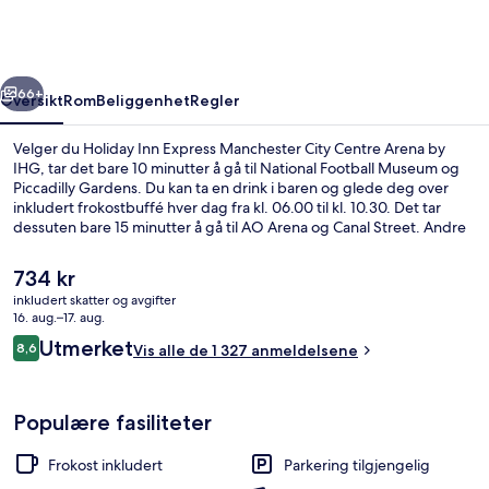
Manchester
City
Centre
rige
Neste
Arena
66+
Oversikt
Rom
Beliggenhet
Regler
by
Velger du Holiday Inn Express Manchester City Centre Arena by
IHG
IHG, tar det bare 10 minutter å gå til National Football Museum og
Piccadilly Gardens. Du kan ta en drink i baren og glede deg over
inkludert frokostbuffé hver dag fra kl. 06.00 til kl. 10.30. Det tar
dessuten bare 15 minutter å gå til AO Arena og Canal Street. Andre
reisende skryter av den vennlige betjeningen og frokosten. Det er
ikke langt å gå til kollektivtransport fra overnattingsstedet: Det tar 4
Den
734 kr
minutter å gå til Shudehill Station og 7 minutter å gå til Market
nåværende
inkludert skatter og avgifter
Street Station.
prisen
16. aug.–17. aug.
Eksteriør
er
Anmeldelser
Utmerket
8,6
Vis alle de 1 327 anmeldelsene
734 kr
8,6 av 10 –
Populære fasiliteter
Frokost inkludert
Parkering tilgjengelig