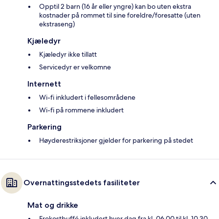
Opptil 2 barn (16 år eller yngre) kan bo uten ekstra
kostnader på rommet til sine foreldre/foresatte (uten
ekstraseng)
Kjæledyr
Kjæledyr ikke tillatt
Servicedyr er velkomne
Internett
Wi-fi inkludert i fellesområdene
Wi-fi på rommene inkludert
Parkering
Høyderestriksjoner gjelder for parkering på stedet
Overnattingsstedets fasiliteter
Mat og drikke
Frokostbuffé inkludert hver dag fra kl. 06.00 til kl. 10.30