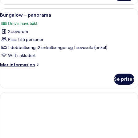
Åpne
Bungalow – panorama | 1 soverom, wi-f
7
Bungalow – panorama
alle
Delvis havutsikt
bildene
2 soverom
av
Bungalow
Plass til 5 personer
–
1 dobbeltseng, 2 enkeltsenger og 1 sovesofa (enkel)
panorama
Wi-fi inkludert
Mer
Mer informasjon
informasjon
om
Se priser
Bungalow
–
panorama