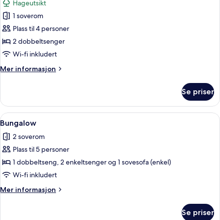
Hageutsikt
1 soverom
Plass til 4 personer
2 dobbeltsenger
Wi-fi inkludert
Mer
Mer informasjon
informasjon
om
Se priser
Telt,
2
soverom
Åpne
Bungalow | 1 soverom, wi-fi (inkluder
6
(Glamping)
Bungalow
alle
2 soverom
bildene
Plass til 5 personer
av
Bungalow
1 dobbeltseng, 2 enkeltsenger og 1 sovesofa (enkel)
Wi-fi inkludert
Mer
Mer informasjon
informasjon
om
Se priser
Bungalow