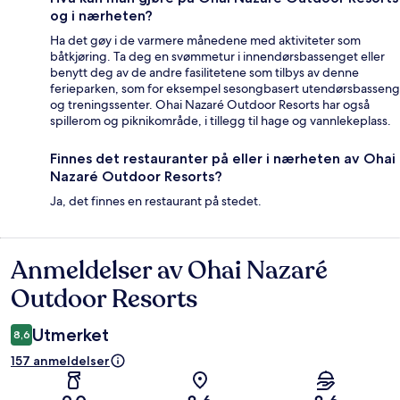
og i nærheten?
Ha det gøy i de varmere månedene med aktiviteter som
båtkjøring. Ta deg en svømmetur i innendørsbassenget eller
benytt deg av de andre fasilitetene som tilbys av denne
ferieparken, som for eksempel sesongbasert utendørsbasseng
og treningssenter. Ohai Nazaré Outdoor Resorts har også
spillerom og piknikområde, i tillegg til hage og vannlekeplass.
Finnes det restauranter på eller i nærheten av Ohai
Nazaré Outdoor Resorts?
Ja, det finnes en restaurant på stedet.
Anmeldelser av Ohai Nazaré
Anmeldelser
Outdoor Resorts
Utmerket
8,6
157 anmeldelser