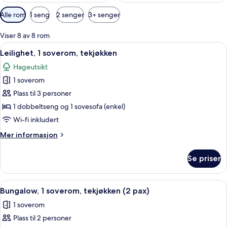
Tilgjengelige
Alle rom
1 seng
2 senger
3+ senger
filtre
for
Viser 8 av 8 rom
rom
Åpne
Leilighet, 1 soverom, tekjøkken | 1 sov
5
Leilighet, 1 soverom, tekjøkken
alle
Hageutsikt
bildene
1 soverom
av
Leilighet,
Plass til 3 personer
1
1 dobbeltseng og 1 sovesofa (enkel)
soverom,
Wi-fi inkludert
tekjøkken
Mer
Mer informasjon
informasjon
om
Se priser
Leilighet,
1
soverom,
Åpne
Bungalow, 1 soverom, tekjøkken (2 pax)
4
tekjøkken
Bungalow, 1 soverom, tekjøkken (2 pax)
alle
1 soverom
bildene
Plass til 2 personer
av