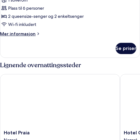
1 soverom
bildene
Plass til 6 personer
av
Telt
2 queensize-senger og 2 enkeltsenger
–
Wi-fi inkludert
exclusive,
Mer
Mer informasjon
2
informasjon
soverom
om
Se priser
Telt
(Glamping)
–
exclusive,
Lignende overnattingssteder
2
soverom
Hotel Praia
Hotel O
(Glamping)
Hotel
Hotel
Hotel Praia
Hotel
Praia
Oceano
Nazaré
Nazaré