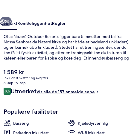
rige
Neste
50+
Oversikt
Rom
Beliggenhet
Regler
Ohai Nazaré Outdoor Resorts ligger bare 5 minutter med bil fra
Nossa Senhora da Nazaré kirke og har både et badeland (inkludert)
og en barneklubb (inkludert). Stedet har et treningssenter, der du
kan få litt fysisk aktivitet, og etter en treningsøkt kan du ta turen til
kafeen eller baren for å spise og kose deg. Et innendørsbasseng og
et sesongbasert utendørs basseng tiltrekker seg mange av gjestene
her, og overnattingsplassene har både regndusjhode og wi-fi
Den
1 589 kr
inkludert.
nåværende
inkludert skatter og avgifter
prisen
8. sep.–9. sep.
Telt – exclusive, 2 soverom (Glamping) 
er
Anmeldelser
Utmerket
8,6
Vis alle de 157 anmeldelsene
1 589 kr
8,6 av 10 –
Populære fasiliteter
Basseng
Kjæledyrvennlig
Parkering inkludert
Wi-fi inkludert