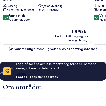
Nazaré
Nazaré
Basseng
Kjæledyrvennlig
Wi-fi 
Parkering tilgjengelig
Wi-fi inkludert
Aircon
9.0
8.4
Fantastisk
Veld
9,0
8,4
av
av
766 anmeldelser
719 
10,
10,
Fantastisk,
Veldig
Prisen
1 895 kr
766
bra,
er
inkludert skatter og avgifter
anmeldelser
719
1 895 kr
16. aug.–17. aug.
anmelde
Sammenlign med lignende overnattingssteder
Logg på for å se aktuelle rabatter og fordeler. Jo mer du
reiser, jo flere fordeler får du!
Logg på
Registrer deg gratis
Om området