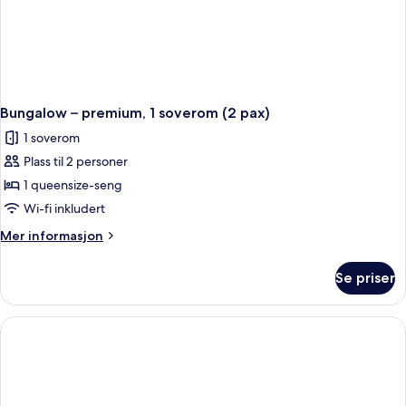
Bungalow – premium, 1 soverom (2 pax)
1 soverom
Plass til 2 personer
1 queensize-seng
Wi-fi inkludert
Mer
Mer informasjon
informasjon
om
Se priser
Bungalow
–
premium,
1
soverom
(2
pax)