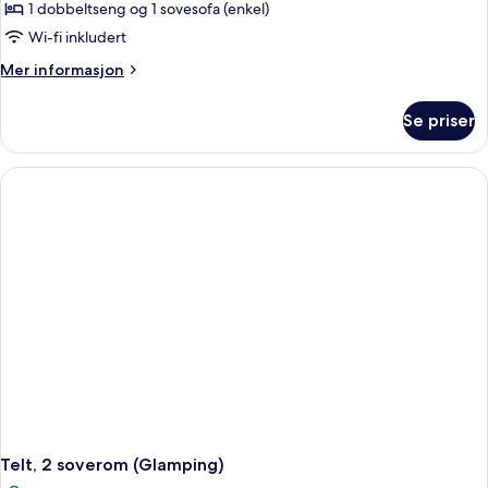
Bungalow,
1 dobbeltseng og 1 sovesofa (enkel)
1
Wi-fi inkludert
soverom,
Mer
Mer informasjon
tekjøkken
informasjon
(2
om
Se priser
Bungalow,
pax)
1
soverom,
tekjøkken
(2
pax)
Telt, 2 soverom (Glamping)