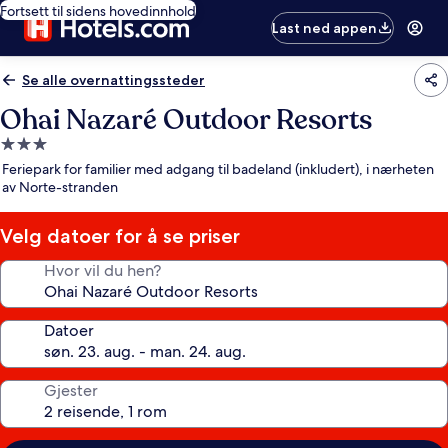
Fortsett til sidens hovedinnhold
Last ned appen
Se alle overnattingssteder
Ohai Nazaré Outdoor Resorts
Overnattingssted
med
Feriepark for familier med adgang til badeland (inkludert), i nærheten
3.0
av Norte-stranden
stjerner
Velg datoer for å se priser
Hvor vil du hen?
Datoer
Gjester