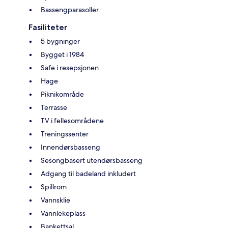
Bassengparasoller
Fasiliteter
5 bygninger
Bygget i 1984
Safe i resepsjonen
Hage
Piknikområde
Terrasse
TV i fellesområdene
Treningssenter
Innendørsbasseng
Sesongbasert utendørsbasseng
Adgang til badeland inkludert
Spillrom
Vannsklie
Vannlekeplass
Bankettsal