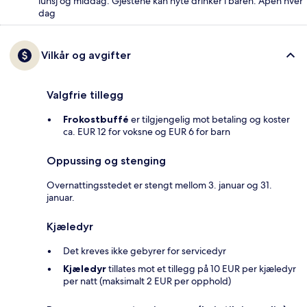
lunsj og middag. Gjestene kan nyte drinker i baren. Åpen hver
dag
Vilkår og avgifter
Valgfrie tillegg
Frokostbuffé
er tilgjengelig mot betaling og koster
ca. EUR 12 for voksne og EUR 6 for barn
Oppussing og stenging
Overnattingsstedet er stengt mellom 3. januar og 31.
januar.
Kjæledyr
Det kreves ikke gebyrer for servicedyr
Kjæledyr
tillates mot et tillegg på 10 EUR per kjæledyr
per natt (maksimalt 2 EUR per opphold)