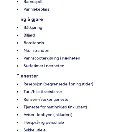
Barnespill
Vannlekeplass
Ting å gjøre
Båtkjøring
Biljard
Bordtennis
Nær stranden
Vannscooterkjøring i nærheten
Surfetimer i nærheten
Tjenester
Resepsjon (begrensede åpningstider)
Tur-/billettassistanse
Renseri-/vaskeritjenester
Tjeneste for matinnkjøp (inkludert)
Aviser i lobbyen (inkludert)
Flerspråklig personale
Sykkelutleie