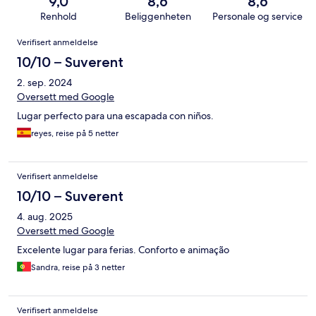
9,0
8,6
8,6
Renhold
Beliggenheten
Personale og service
Anmeldelser
Verifisert anmeldelse
10/10 – Suverent
2. sep. 2024
Oversett med Google
Lugar perfecto para una escapada con niños.
reyes, reise på 5 netter
Verifisert anmeldelse
10/10 – Suverent
4. aug. 2025
Oversett med Google
Excelente lugar para ferias. Conforto e animação
Sandra, reise på 3 netter
Verifisert anmeldelse