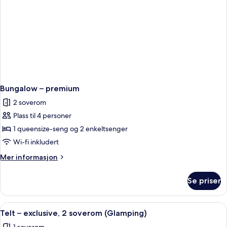
Bungalow – premium
2 soverom
Plass til 4 personer
1 queensize-seng og 2 enkeltsenger
Wi-fi inkludert
Mer
Mer informasjon
informasjon
om
Se priser
Bungalow
–
premium
Åpne
Telt – exclusive, 2 soverom (Glamping) 
3
Telt – exclusive, 2 soverom (Glamping)
alle