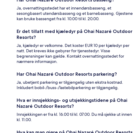
Ja, overnattingsstedet har et innendørsbasseng, et
sesongbasert utendørsbasseng og et barnebasseng. Gjestene
kan bruke bassenget fra kl. 10.00 til kl. 20.00.
Er det tillatt med kjæledyr på Ohai Nazaré Outdoor
Resorts?
Ja, kjæledyr er velkomne. Det koster EUR 10 per kjæledyr per
natt. Det kreves ikke gebyrer for tjenestedyr. Visse
begrensninger kan gjelde. Kontakt overnattingsstedet for
nærmere informasjon.
Har Ohai Nazaré Outdoor Resorts parkering?
Ja, ubetjent parkering er tilgjengelig uten ekstra kostnad.
Inkludert bobil-/buss-/lastebilparkering er tilgjengelig.
Hva er innsjekkings- og utsjekkingstidene på Ohai
Nazaré Outdoor Resorts?
Innsjekkingen er fra kl. 16.00 til kl. 07.00. Du må sjekke ut innen
kl. 11.00.
Hva kan man gjøre på Ohai Nazaré Outdoor Resorts