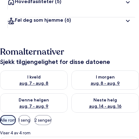
Hovedfasiliteter
(5)
Føl deg som hjemme
(6)
Romalternativer
Sjekk tilgjengelighet for disse datoene
Sjekk tilgjengelighet for i kveld, aug. 7 - aug. 8
Sjekk tilgjengelighet for i mor
I kveld
I morgen
aug. 7 - aug. 8
aug. 8 - aug. 9
Sjekk tilgjengelighet for denne helgen, aug. 7 - aug. 9
Sjekk tilgjengelighet for neste 
Denne helgen
Neste helg
aug. 7 - aug. 9
aug. 14 - aug. 16
Tilgjengelige
Alle rom
1 seng
2 senger
filtre
for
Viser 4 av 4 rom
rom