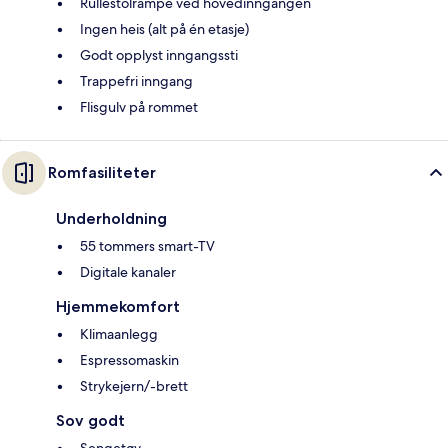
Rullestolrampe ved hovedinngangen
Ingen heis (alt på én etasje)
Godt opplyst inngangssti
Trappefri inngang
Flisgulv på rommet
Romfasiliteter
Underholdning
55 tommers smart-TV
Digitale kanaler
Hjemmekomfort
Klimaanlegg
Espressomaskin
Strykejern/-brett
Sov godt