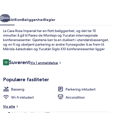
rige
Neste
20+
Oversikt
Rom
Beliggenhet
Regler
La Casa Rosa Imperial har en flott beliggenhet, og det tar 15
minutter å gå til Paseo de Montejo og Yucatan internasjonale
konferansesenter. Gjestene kan ta en dukkert i utendørsbassenget,
og wi-fi og ubetjent parkering er andre frynsegoder å se frem til.
Mérida-katedralen og Yucatán Siglo XXI konferansesenter ligger
dessuten en kort kjøretur unna.
Anmeldelser
Suverent
10
Vis 1 anmeldelse
10 av 10 –
Utendørsbasseng
Populære fasiliteter
Basseng
Parkering inkludert
Wi-fi inkludert
Aircondition
Vis alle