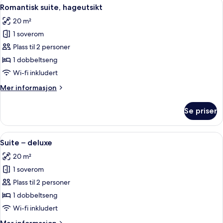
Åpne
Romantisk suite, hageutsikt | Safe på
6
Romantisk suite, hageutsikt
alle
20 m²
bildene
1 soverom
av
Romantisk
Plass til 2 personer
suite,
1 dobbeltseng
hageutsikt
Wi-fi inkludert
Mer
Mer informasjon
informasjon
om
Se priser
Romantisk
suite,
hageutsikt
Åpne
Suite – deluxe | Safe på rommet, skri
5
Suite – deluxe
alle
20 m²
bildene
1 soverom
av
Suite
Plass til 2 personer
–
1 dobbeltseng
deluxe
Wi-fi inkludert
Mer