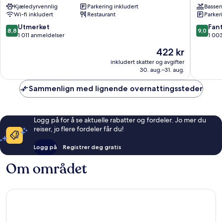
Kjæledyrvennlig
Parkering inkludert
Basse
by
Wi-fi inkludert
Restaurant
Parker
IHG
Mérida
8.8
9.0
Utmerket
Fant
8,8
9,0
sentrum
av
av
1 011 anmeldelser
1 00
10,
10,
Prisen
422 kr
Utmerket,
Fantasti
er
1 011
1 003
inkludert skatter og avgifter
422 kr
30. aug.–31. aug.
anmeldelser
anmelde
Sammenlign med lignende overnattingssteder
Logg på for å se aktuelle rabatter og fordeler. Jo mer du
reiser, jo flere fordeler får du!
Logg på
Registrer deg gratis
Om området