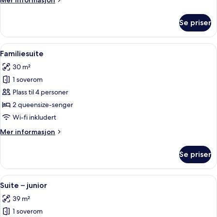
Mer informasjon
informasjon
om
Se priser
Suite
–
deluxe
Åpne
Familiesuite | Safe på rommet, skrive
4
Familiesuite
alle
30 m²
bildene
1 soverom
av
Familiesuite
Plass til 4 personer
2 queensize-senger
Wi-fi inkludert
Mer
Mer informasjon
informasjon
om
Se priser
Familiesuite
Åpne
Suite – junior | Safe på rommet, skri
4
Suite – junior
alle
39 m²
bildene
1 soverom
av