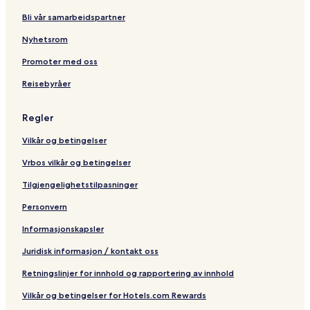
t
o
e
O
a
Bli vår samarbeidspartner
i
f
r
n
o
D
i
l
Nyhetsrom
n
e
t
y
b
s
a
Promoter med oss
y
i
g
Reisebyråer
H
g
e
i
n
C
l
H
o
Regler
t
o
l
o
t
l
Vilkår og betingelser
n
e
e
l
c
Vrbos vilkår og betingelser
s
t
i
Tilgjengelighetstilpasninger
o
Personvern
n
Informasjonskapsler
Juridisk informasjon / kontakt oss
Retningslinjer for innhold og rapportering av innhold
Vilkår og betingelser for Hotels.com Rewards