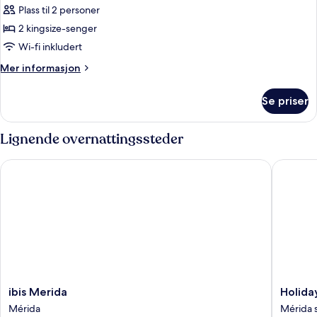
Suite
Plass til 2 personer
–
2 kingsize-senger
junior
Wi-fi inkludert
Mer
Mer informasjon
informasjon
om
Se priser
Suite
–
junior
Lignende overnattingssteder
ibis Merida
Holiday 
ibis
Holiday
ibis Merida
Holida
Merida
Inn
Mérida
Mérida 
Mérida
Merida