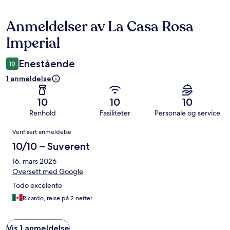
Anmeldelser av La Casa Rosa
Anmeldelser
Imperial
Enestående
10
1 anmeldelse
10
10
10
Renhold
Fasiliteter
Personale og service
Anmeldelser
Verifisert anmeldelse
10/10 – Suverent
16. mars 2026
Oversett med Google
Todo excelente
Ricardo, reise på 2 netter
Vis 1 anmeldelse