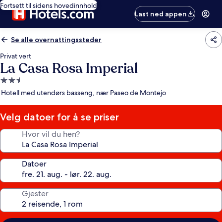
Fortsett til sidens hovedinnhold
Last ned appen
Se alle overnattingssteder
Privat vert
La Casa Rosa Imperial
Overnattingssted
med
Hotell med utendørs basseng, nær Paseo de Montejo
2.5
stjerner
Velg datoer for å se priser
Hvor vil du hen?
Datoer
Gjester