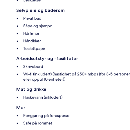
Sengetøy
Selvpleie og baderom
Privat bad
Såpe og sjampo
Hårføner
Håndklær
Toalettpapir
Arbeidsutstyr og -fasiliteter
Skrivebord
Wi-fi (inkludert) (hastighet på 250+ mbps (for 3-5 personer
eller opptil 10 enheter))
Mat og drikke
Flaskevann (inkludert)
Mer
Rengjøring på forespørsel
Safe på rommet