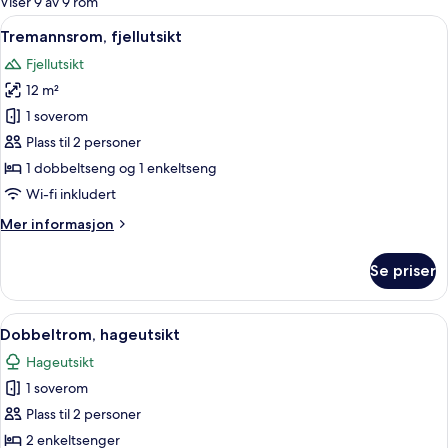
Viser 9 av 9 rom
rom
Åpne
Skrivebord for bærbar PC, wi-fi (inkl
3
Tremannsrom, fjellutsikt
alle
Fjellutsikt
bildene
12 m²
av
Tremannsrom,
1 soverom
fjellutsikt
Plass til 2 personer
1 dobbeltseng og 1 enkeltseng
Wi-fi inkludert
Mer
Mer informasjon
informasjon
om
Se priser
Tremannsrom,
fjellutsikt
Åpne
Skrivebord for bærbar PC, wi-fi (inkl
3
Dobbeltrom, hageutsikt
alle
Hageutsikt
bildene
1 soverom
av
Dobbeltrom,
Plass til 2 personer
hageutsikt
2 enkeltsenger