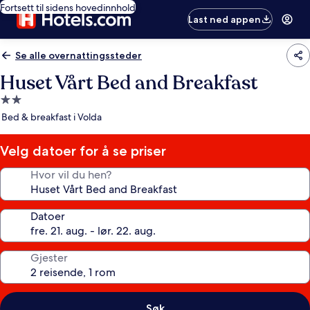
Fortsett til sidens hovedinnhold
Last ned appen
Se alle overnattingssteder
Huset Vårt Bed and Breakfast
Overnattingssted
med
Bed & breakfast i Volda
2.0
stjerner
Velg datoer for å se priser
Hvor vil du hen?
Datoer
Gjester
Søk