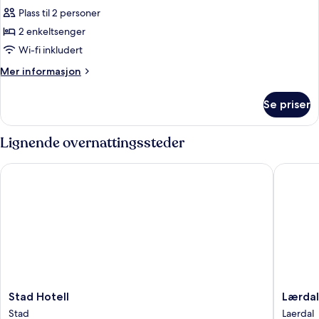
Plass til 2 personer
av
Dobbeltrom,
2 enkeltsenger
hageutsikt
Wi-fi inkludert
Mer
Mer informasjon
informasjon
om
Se priser
Dobbeltrom,
hageutsikt
Lignende overnattingssteder
Stad Hotell
Lærdal H
Stad
Lærdal
Stad Hotell
Lærdal
Hotell
Hotel
Stad
Laerdal