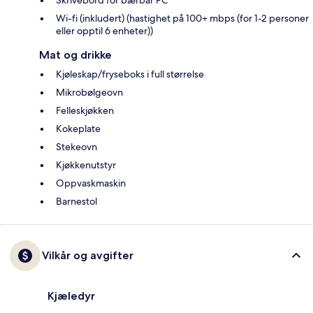
Skrivebord for bærbar PC
Wi-fi (inkludert) (hastighet på 100+ mbps (for 1-2 personer
eller opptil 6 enheter))
Mat og drikke
Kjøleskap/fryseboks i full størrelse
Mikrobølgeovn
Felleskjøkken
Kokeplate
Stekeovn
Kjøkkenutstyr
Oppvaskmaskin
Barnestol
Vilkår og avgifter
Kjæledyr