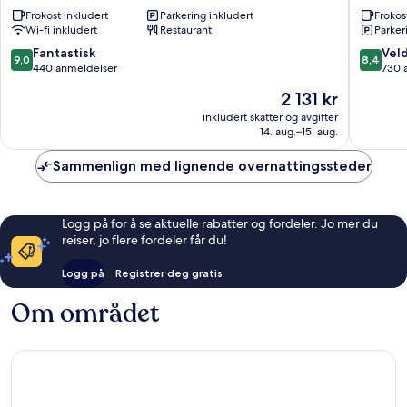
Stad
Laerdal
Frokost inkludert
Parkering inkludert
Frokos
Wi-fi inkludert
Restaurant
Parker
9.0
8.4
Fantastisk
Veld
9,0
8,4
av
av
440 anmeldelser
730 
10,
10,
Prisen
2 131 kr
Fantastisk,
Veldig
er
440
bra,
inkludert skatter og avgifter
2 131 kr
14. aug.–15. aug.
anmeldelser
730
anmelde
Sammenlign med lignende overnattingssteder
Logg på for å se aktuelle rabatter og fordeler. Jo mer du
reiser, jo flere fordeler får du!
Logg på
Registrer deg gratis
Om området