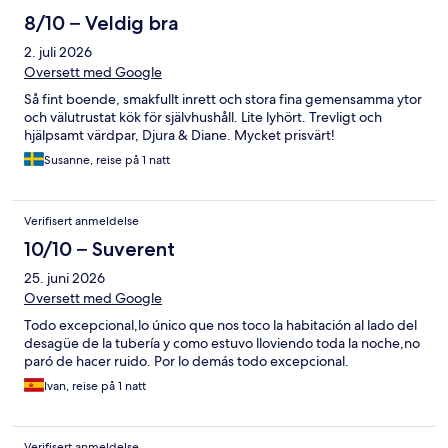
8/10 – Veldig bra
2. juli 2026
Oversett med Google
Så fint boende, smakfullt inrett och stora fina gemensamma ytor
och välutrustat kök för självhushåll. Lite lyhört. Trevligt och
hjälpsamt värdpar, Djura & Diane. Mycket prisvärt!
Susanne, reise på 1 natt
Verifisert anmeldelse
10/10 – Suverent
25. juni 2026
Oversett med Google
Todo excepcional,lo único que nos toco la habitación al lado del
desagüe de la tubería y como estuvo lloviendo toda la noche,no
paró de hacer ruido. Por lo demás todo excepcional.
Ivan, reise på 1 natt
Verifisert anmeldelse