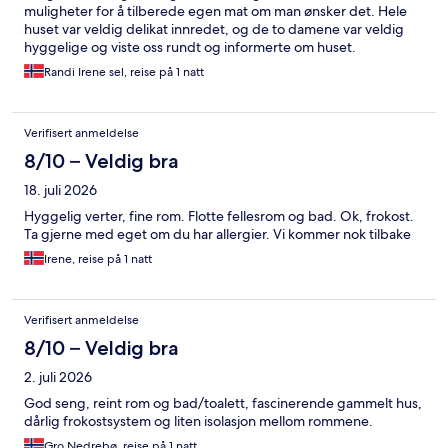
muligheter for å tilberede egen mat om man ønsker det. Hele
huset var veldig delikat innredet, og de to damene var veldig
hyggelige og viste oss rundt og informerte om huset.
Randi Irene sel, reise på 1 natt
Verifisert anmeldelse
8/10 – Veldig bra
18. juli 2026
Hyggelig verter, fine rom. Flotte fellesrom og bad. Ok, frokost.
Ta gjerne med eget om du har allergier. Vi kommer nok tilbake
Irene, reise på 1 natt
Verifisert anmeldelse
8/10 – Veldig bra
2. juli 2026
God seng, reint rom og bad/toalett, fascinerende gammelt hus,
dårlig frokostsystem og liten isolasjon mellom rommene.
Gro Nedrebø, reise på 1 natt