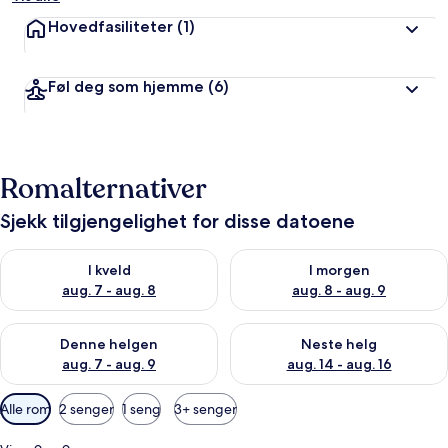
Hovedfasiliteter
(1)
Føl deg som hjemme
(6)
Romalternativer
Sjekk tilgjengelighet for disse datoene
Sjekk tilgjengelighet for i kveld, aug. 7 - aug. 8
Sjekk tilgjengelighet for i mor
I kveld
I morgen
aug. 7 - aug. 8
aug. 8 - aug. 9
Sjekk tilgjengelighet for denne helgen, aug. 7 - aug. 9
Sjekk tilgjengelighet for neste 
Denne helgen
Neste helg
aug. 7 - aug. 9
aug. 14 - aug. 16
Tilgjengelige
Alle rom
2 senger
1 seng
3+ senger
filtre
for