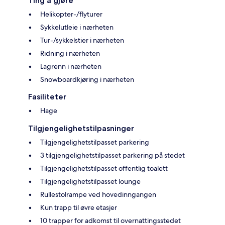
Ting å gjøre
Helikopter-/flyturer
Sykkelutleie i nærheten
Tur-/sykkelstier i nærheten
Ridning i nærheten
Lagrenn i nærheten
Snowboardkjøring i nærheten
Fasiliteter
Hage
Tilgjengelighetstilpasninger
Tilgjengelighetstilpasset parkering
3 tilgjengelighetstilpasset parkering på stedet
Tilgjengelighetstilpasset offentlig toalett
Tilgjengelighetstilpasset lounge
Rullestolrampe ved hovedinngangen
Kun trapp til øvre etasjer
10 trapper for adkomst til overnattingsstedet