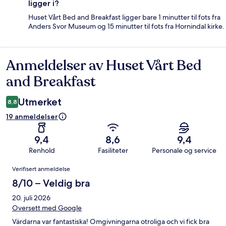
ligger i?
Huset Vårt Bed and Breakfast ligger bare 1 minutter til fots fra
Anders Svor Museum og 15 minutter til fots fra Hornindal kirke.
Anmeldelser av Huset Vårt Bed
Anmeldelser
and Breakfast
Utmerket
8,8
19 anmeldelser
9,4
8,6
9,4
Renhold
Fasiliteter
Personale og service
Anmeldelser
Verifisert anmeldelse
8/10 – Veldig bra
20. juli 2026
Oversett med Google
Värdarna var fantastiska! Omgivningarna otroliga och vi fick bra