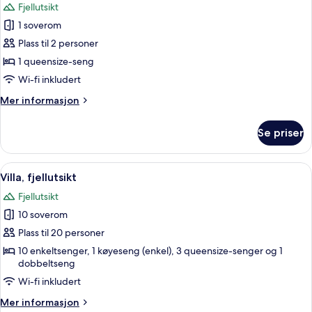
Fjellutsikt
bildene
1 soverom
av
Dobbeltrom,
Plass til 2 personer
fjellutsikt
1 queensize-seng
Wi-fi inkludert
Mer
Mer informasjon
informasjon
om
Se priser
Dobbeltrom,
fjellutsikt
Åpne
Villa, fjellutsikt | Skrivebord for bærb
16
Villa, fjellutsikt
alle
Fjellutsikt
bildene
10 soverom
av
Villa,
Plass til 20 personer
fjellutsikt
10 enkeltsenger, 1 køyeseng (enkel), 3 queensize-senger og 1
dobbeltseng
Wi-fi inkludert
Mer
Mer informasjon