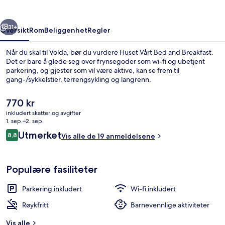
Breakfast
rige
Neste
31+
Oversikt
Rom
Beliggenhet
Regler
Når du skal til Volda, bør du vurdere Huset Vårt Bed and Breakfast.
Det er bare å glede seg over frynsegoder som wi-fi og ubetjent
parkering, og gjester som vil være aktive, kan se frem til
gang-/sykkelstier, terrengsykling og langrenn.
Den
770 kr
nåværende
inkludert skatter og avgifter
prisen
1. sep.–2. sep.
er
Anmeldelser
Utmerket
8,8
Sitteområde i lobbyen
Vis alle de 19 anmeldelsene
770 kr
8,8 av 10 –
Populære fasiliteter
Parkering inkludert
Wi-fi inkludert
Røykfritt
Barnevennlige aktiviteter
Vis alle