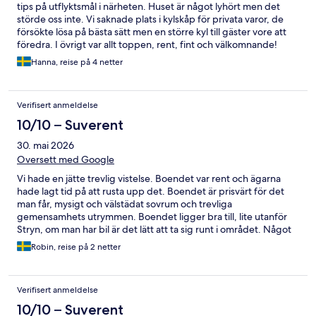
tips på utflyktsmål i närheten. Huset är något lyhört men det
störde oss inte. Vi saknade plats i kylskåp för privata varor, de
försökte lösa på bästa sätt men en större kyl till gäster vore att
föredra. I övrigt var allt toppen, rent, fint och välkomnande!
Hanna, reise på 4 netter
Verifisert anmeldelse
10/10 – Suverent
30. mai 2026
Oversett med Google
Vi hade en jätte trevlig vistelse. Boendet var rent och ägarna
hade lagt tid på att rusta upp det. Boendet är prisvärt för det
man får, mysigt och välstädat sovrum och trevliga
gemensamhets utrymmen. Boendet ligger bra till, lite utanför
Stryn, om man har bil är det lätt att ta sig runt i området. Något
som är bra att veta är att boendet är något lyhört, men det var
Robin, reise på 2 netter
inget vi störde oss på. Vi kan varmt rekommendera!
Verifisert anmeldelse
10/10 – Suverent