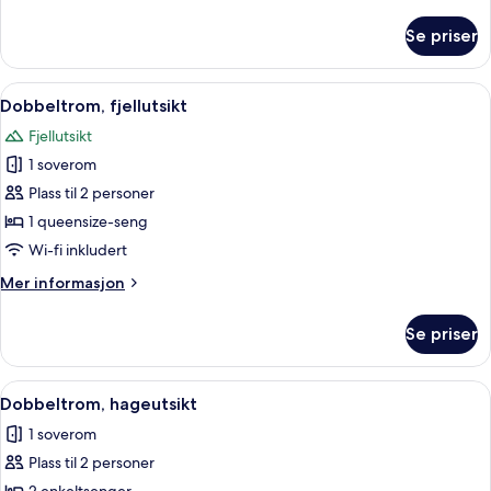
informasjon
om
Se priser
Villa,
fjellutsikt
Åpne
Skrivebord for bærbar PC, wi-fi (inkl
2
Dobbeltrom, fjellutsikt
alle
Fjellutsikt
bildene
1 soverom
av
Dobbeltrom,
Plass til 2 personer
fjellutsikt
1 queensize-seng
Wi-fi inkludert
Mer
Mer informasjon
informasjon
om
Se priser
Dobbeltrom,
fjellutsikt
Åpne
Skrivebord for bærbar PC, wi-fi (inkl
3
Dobbeltrom, hageutsikt
alle
1 soverom
bildene
Plass til 2 personer
av