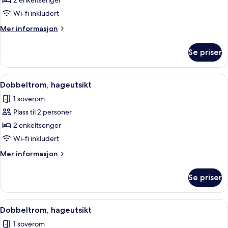
Dobbeltrom,
2 enkeltsenger
hageutsikt
Wi-fi inkludert
Mer
Mer informasjon
informasjon
om
Se priser
Dobbeltrom,
hageutsikt
Åpne
Skrivebord for bærbar PC, wi-fi (inkl
3
Dobbeltrom, hageutsikt
alle
1 soverom
bildene
Plass til 2 personer
av
Dobbeltrom,
2 enkeltsenger
hageutsikt
Wi-fi inkludert
Mer
Mer informasjon
informasjon
om
Se priser
Dobbeltrom,
hageutsikt
Åpne
Skrivebord for bærbar PC, wi-fi (inkl
3
Dobbeltrom, hageutsikt
alle
1 soverom
bildene