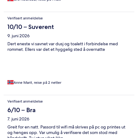
Verifisert anmeldelse
10/10 – Suverent
9. juni 2026
Dert eneste vi savnet var dusj og toalett i forbindelse med
rommet. Ellers var det et hyggelig sted å overnatte
Anne Marit, reise på 2 netter
Verifisert anmeldelse
6/10 – Bra
7. juni 2026
Greit for en natt. Passord til wifi må skrives på pc og printes ut
og henges opp. Var umulig å verifisere det som stod med