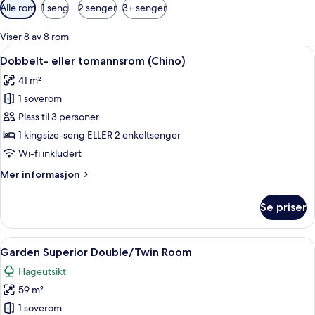
Tilgjengelige
Alle rom
1 seng
2 senger
3+ senger
filtre
for
Viser 8 av 8 rom
rom
Åpne
Dobbelt- eller tomannsrom (Chino) | S
8
Dobbelt- eller tomannsrom (Chino)
alle
41 m²
bildene
1 soverom
av
Dobbelt-
Plass til 3 personer
eller
1 kingsize-seng ELLER 2 enkeltsenger
tomannsrom
Wi-fi inkludert
(Chino)
Mer
Mer informasjon
informasjon
om
Se priser
Dobbelt-
eller
tomannsrom
Åpne
Garden Superior Double/Twin Room | S
5
(Chino)
Garden Superior Double/Twin Room
alle
Hageutsikt
bildene
59 m²
av
Garden
1 soverom