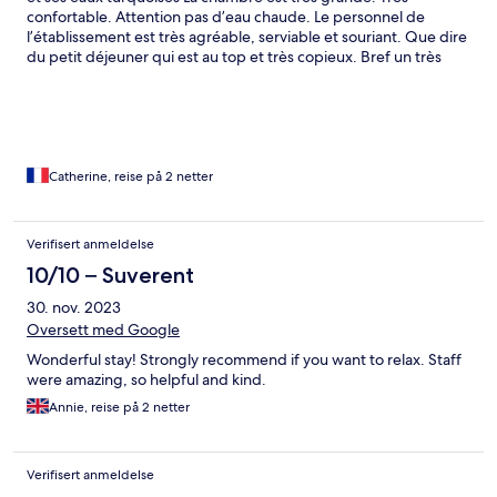
confortable. Attention pas d’eau chaude. Le personnel de
l’établissement est très agréable, serviable et souriant. Que dire
du petit déjeuner qui est au top et très copieux. Bref un très
bon moment passé dans cet hôtel que je recommande
Catherine, reise på 2 netter
Verifisert anmeldelse
10/10 – Suverent
30. nov. 2023
Oversett med Google
Wonderful stay! Strongly recommend if you want to relax. Staff
were amazing, so helpful and kind.
Annie, reise på 2 netter
Verifisert anmeldelse