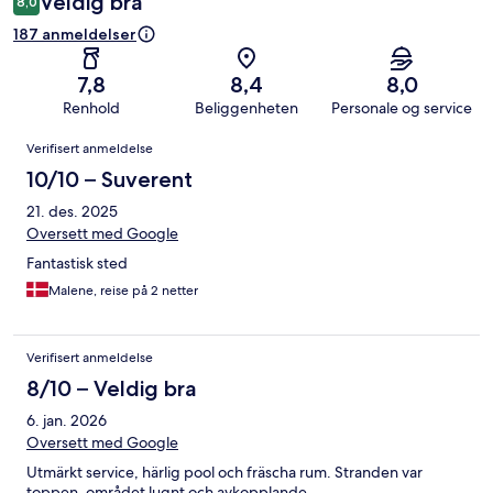
Veldig bra
8,0
187 anmeldelser
7,8
8,4
8,0
Renhold
Beliggenheten
Personale og service
Anmeldelser
Verifisert anmeldelse
10/10 – Suverent
21. des. 2025
Oversett med Google
Fantastisk sted
Malene, reise på 2 netter
Verifisert anmeldelse
8/10 – Veldig bra
6. jan. 2026
Oversett med Google
Utmärkt service, härlig pool och fräscha rum. Stranden var
toppen, området lugnt och avkopplande