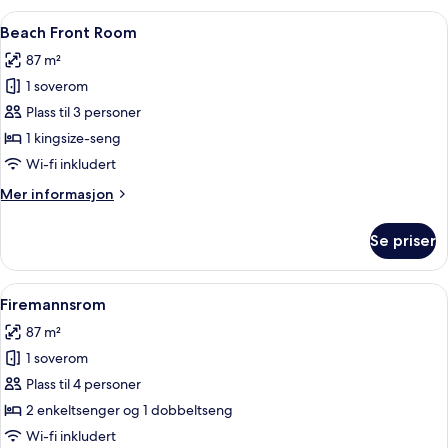
Åpne
Beach Front Room | Safe på rommet, sk
11
Beach Front Room
alle
87 m²
bildene
1 soverom
av
Beach
Plass til 3 personer
Front
1 kingsize-seng
Room
Wi-fi inkludert
Mer
Mer informasjon
informasjon
om
Se priser
Beach
Front
Room
Åpne
Firemannsrom | Safe på rommet, skrive
5
Firemannsrom
alle
87 m²
bildene
1 soverom
av
Firemannsrom
Plass til 4 personer
2 enkeltsenger og 1 dobbeltseng
Wi-fi inkludert