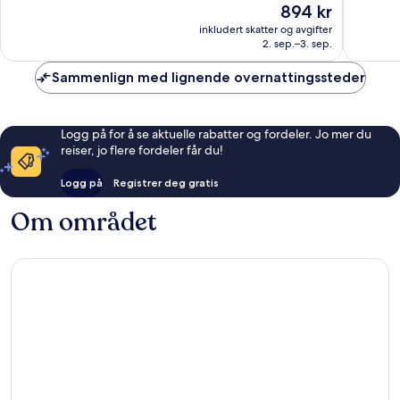
Prisen
894 kr
anmeldelser
60
er
anmelde
inkludert skatter og avgifter
894 kr
2. sep.–3. sep.
Sammenlign med lignende overnattingssteder
Logg på for å se aktuelle rabatter og fordeler. Jo mer du
reiser, jo flere fordeler får du!
Logg på
Registrer deg gratis
Om området