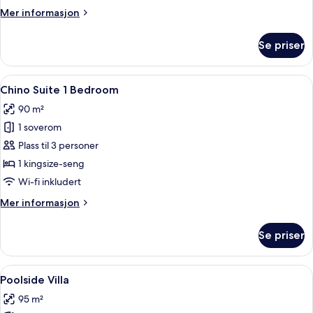
Mer
Mer informasjon
informasjon
om
Se priser
Firemannsrom
Åpne
Safe på rommet, skrivebord, lydisoler
6
Chino Suite 1 Bedroom
alle
90 m²
bildene
1 soverom
av
Chino
Plass til 3 personer
Suite
1 kingsize-seng
1
Wi-fi inkludert
Bedroom
Mer
Mer informasjon
informasjon
om
Se priser
Chino
Suite
1
Åpne
Poolside Villa | Safe på rommet, skrive
17
Bedroom
Poolside Villa
alle
95 m²
bildene