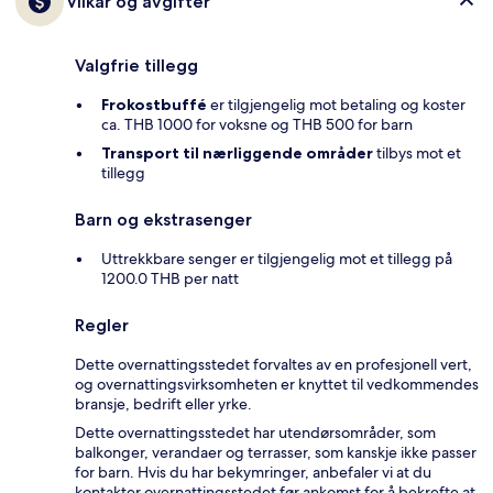
Vilkår og avgifter
Valgfrie tillegg
Frokostbuffé
er tilgjengelig mot betaling og koster
ca. THB 1000 for voksne og THB 500 for barn
Transport til nærliggende områder
tilbys mot et
tillegg
Barn og ekstrasenger
Uttrekkbare senger er tilgjengelig mot et tillegg på
1200.0 THB per natt
Regler
Dette overnattingsstedet forvaltes av en profesjonell vert,
og overnattingsvirksomheten er knyttet til vedkommendes
bransje, bedrift eller yrke.
Dette overnattingsstedet har utendørsområder, som
balkonger, verandaer og terrasser, som kanskje ikke passer
for barn. Hvis du har bekymringer, anbefaler vi at du
kontakter overnattingsstedet før ankomst for å bekrefte at