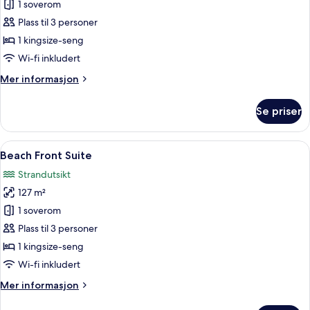
1 soverom
av
Poolside
Plass til 3 personer
Villa
1 kingsize-seng
Wi-fi inkludert
Mer
Mer informasjon
informasjon
om
Se priser
Poolside
Villa
Åpne
Beach Front Suite | Safe på rommet, sk
14
Beach Front Suite
alle
Strandutsikt
bildene
127 m²
av
Beach
1 soverom
Front
Plass til 3 personer
Suite
1 kingsize-seng
Wi-fi inkludert
Mer
Mer informasjon
informasjon
om