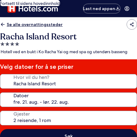
Fortsett til sidens hovedinnhold
Last ned appen
Se alle overnattingssteder
Racha Island Resort
Overnattingssted
med
Hotell ved en bukt i Ko Racha Yai og med spa og utendørs basseng
4.0
stjerner
Velg datoer for å se priser
Hvor vil du hen?
Datoer
Gjester
Søk