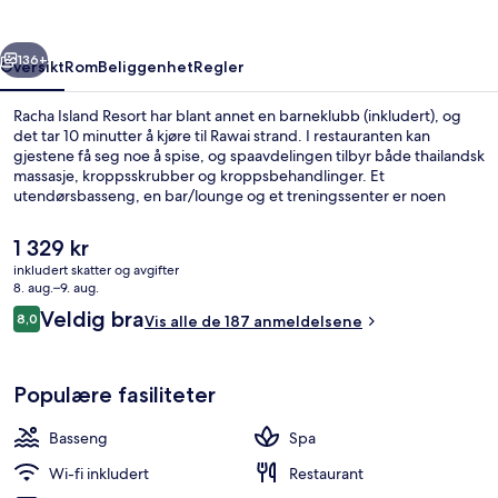
rige
Neste
136+
Oversikt
Rom
Beliggenhet
Regler
Racha Island Resort har blant annet en barneklubb (inkludert), og
det tar 10 minutter å kjøre til Rawai strand. I restauranten kan
gjestene få seg noe å spise, og spaavdelingen tilbyr både thailandsk
massasje, kroppsskrubber og kroppsbehandlinger. Et
utendørsbasseng, en bar/lounge og et treningssenter er noen
andre høydepunkter her.
Den
1 329 kr
nåværende
inkludert skatter og avgifter
prisen
8. aug.–9. aug.
Nær stranden og fisking
er
Anmeldelser
Veldig bra
8,0
Vis alle de 187 anmeldelsene
1 329 kr
8,0 av 10 –
Populære fasiliteter
Basseng
Spa
Wi-fi inkludert
Restaurant