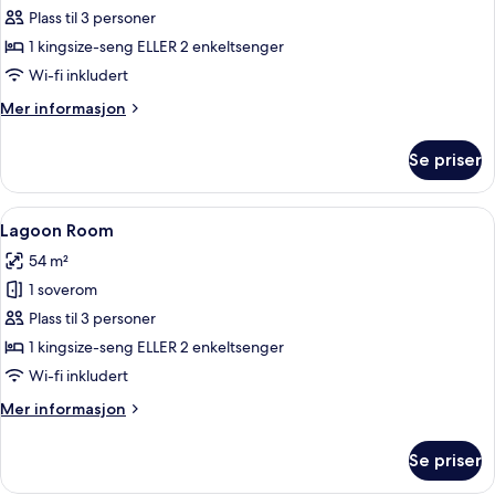
Superior
Plass til 3 personer
Double/Twin
1 kingsize-seng ELLER 2 enkeltsenger
Room
Wi-fi inkludert
Mer
Mer informasjon
informasjon
om
Se priser
Garden
Superior
Double/Twin
Åpne
Lagoon Room | Safe på rommet, skriveb
10
Room
Lagoon Room
alle
54 m²
bildene
1 soverom
av
Lagoon
Plass til 3 personer
Room
1 kingsize-seng ELLER 2 enkeltsenger
Wi-fi inkludert
Mer
Mer informasjon
informasjon
om
Se priser
Lagoon
Room