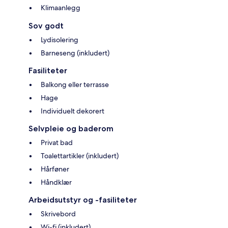
Klimaanlegg
Sov godt
Lydisolering
Barneseng (inkludert)
Fasiliteter
Balkong eller terrasse
Hage
Individuelt dekorert
Selvpleie og baderom
Privat bad
Toalettartikler (inkludert)
Hårføner
Håndklær
Arbeidsutstyr og -fasiliteter
Skrivebord
Wi-fi (inkludert)