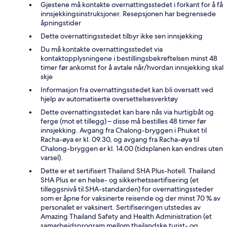
Gjestene må kontakte overnattingsstedet i forkant for å få
innsjekkingsinstruksjoner. Resepsjonen har begrensede
åpningstider
Dette overnattingsstedet tilbyr ikke sen innsjekking
Du må kontakte overnattingsstedet via
kontaktopplysningene i bestillingsbekreftelsen minst 48
timer før ankomst for å avtale når/hvordan innsjekking skal
skje
Informasjon fra overnattingsstedet kan bli oversatt ved
hjelp av automatiserte oversettelsesverktøy
Dette overnattingsstedet kan bare nås via hurtigbåt og
ferge (mot et tillegg) – disse må bestilles 48 timer før
innsjekking. Avgang fra Chalong-bryggen i Phuket til
Racha-øya er kl. 09.30, og avgang fra Racha-øya til
Chalong-bryggen er kl. 14.00 (tidsplanen kan endres uten
varsel).
Dette er et sertifisert Thailand SHA Plus-hotell. Thailand
SHA Plus er en helse- og sikkerhetssertifisering (et
tilleggsnivå til SHA-standarden) for overnattingssteder
som er åpne for vaksinerte reisende og der minst 70 % av
personalet er vaksinert. Sertifiseringen utstedes av
Amazing Thailand Safety and Health Administration (et
samarbeidsprogram mellom thailandske turist- og