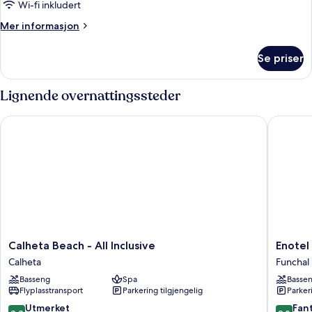
Wi-fi inkludert
Mer
Mer informasjon
informasjon
om
Se priser
Rom
Lignende overnattingssteder
Calheta Beach - All Inclusive
Enotel Li
Calheta
Enotel
Calheta Beach - All Inclusive
Enotel 
Beach
Lido
Calheta
Funchal
-
–
Basseng
Spa
Basse
All
All
Flyplasstransport
Parkering tilgjengelig
Parker
Inclusive
Inclusiv
Calheta
Funchal
8.8
9.0
Utmerket
Fant