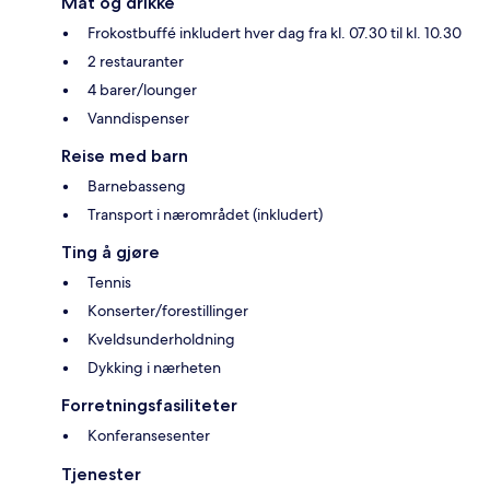
Mat og drikke
Frokostbuffé inkludert hver dag fra kl. 07.30 til kl. 10.30
2 restauranter
4 barer/lounger
Vanndispenser
Reise med barn
Barnebasseng
Transport i nærområdet (inkludert)
Ting å gjøre
Tennis
Konserter/forestillinger
Kveldsunderholdning
Dykking i nærheten
Forretningsfasiliteter
Konferansesenter
Tjenester