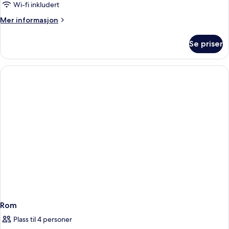
Wi-fi inkludert
Mer
Mer informasjon
informasjon
om
Se priser
Rom
Rom
Plass til 4 personer