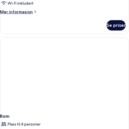
Wi-fi inkludert
Mer
Mer informasjon
informasjon
om
Se priser
Rom
Rom
Plass til 4 personer