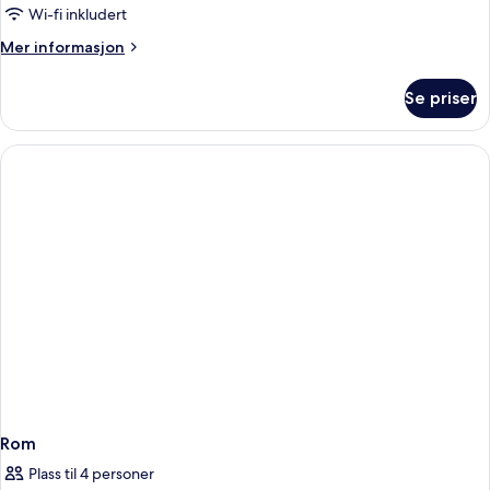
Wi-fi inkludert
Mer
Mer informasjon
informasjon
om
Se priser
Dobbeltrom,
balkong,
sjøutsikt
Rom
Plass til 4 personer