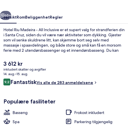
All
Inclusive
rige
Neste
65+
Oversikt
Rom
Beliggenhet
Regler
Hotel Riu Madeira - All Inclusive er et supert valg for strandferien din
i Santa Cruz, siden du vil være nær aktiviteter som dykking. Gjester
som vil senke skuldrene litt, kan skjemme bort seg selv med
massasje i spaavdelingen, og både store og små kan få en morsom
ferie med 2 utendørsbassenger og et innendørsbasseng. Du kan
velge blant 2 restauranter, og det er flott å ta en drink på stedets 4
barer/lounger. Velger du å overnatte på dette hotellet med alt
Den
3 612 kr
inkludert, kan du glede deg over et treningssenter, et
nåværende
inkludert skatter og avgifter
barnebasseng og en terrasse. Andre reisende skryter av blant annet
prisen
14. aug.–15. aug.
den vennlige betjeningen.
Innendørsbasseng,2 utendørsbassenger
er
Anmeldelser
Fantastisk
9,2
Vis alle de 283 anmeldelsene
3 612 kr
9,2 av 10 –
Populære fasiliteter
Basseng
Frokost inkludert
Spa
Parkering tilgjengelig