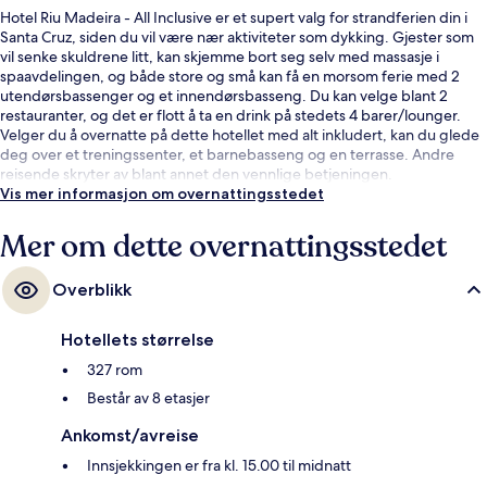
Hotel Riu Madeira - All Inclusive er et supert valg for strandferien din i
Santa Cruz, siden du vil være nær aktiviteter som dykking. Gjester som
vil senke skuldrene litt, kan skjemme bort seg selv med massasje i
spaavdelingen, og både store og små kan få en morsom ferie med 2
utendørsbassenger og et innendørsbasseng. Du kan velge blant 2
restauranter, og det er flott å ta en drink på stedets 4 barer/lounger.
Velger du å overnatte på dette hotellet med alt inkludert, kan du glede
deg over et treningssenter, et barnebasseng og en terrasse. Andre
reisende skryter av blant annet den vennlige betjeningen.
Vis mer informasjon om overnattingsstedet
Mer om dette overnattingsstedet
Overblikk
Hotellets størrelse
327 rom
Består av 8 etasjer
Ankomst/avreise
Innsjekkingen er fra kl. 15.00 til midnatt