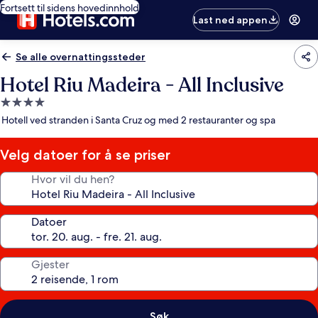
Fortsett til sidens hovedinnhold
Last ned appen
Se alle overnattingssteder
Hotel Riu Madeira - All Inclusive
Overnattingssted
med
Hotell ved stranden i Santa Cruz og med 2 restauranter og spa
4.0
stjerner
Velg datoer for å se priser
Hvor vil du hen?
Datoer
Gjester
Søk