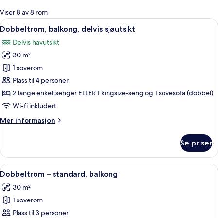
for
Viser 8 av 8 rom
rom
Åpne
Dobbeltrom, balkong, delvis sjøutsikt 
5
Dobbeltrom, balkong, delvis sjøutsikt
alle
Delvis havutsikt
bildene
30 m²
av
Dobbeltrom,
1 soverom
balkong,
Plass til 4 personer
delvis
2 lange enkeltsenger ELLER 1 kingsize-seng og 1 sovesofa (dobbel)
sjøutsikt
Wi-fi inkludert
Mer
Mer informasjon
informasjon
om
Se priser
Dobbeltrom,
balkong,
delvis
Åpne
Utsikt fra rommet
5
sjøutsikt
Dobbeltrom – standard, balkong
alle
30 m²
bildene
1 soverom
av
Dobbeltrom
Plass til 3 personer