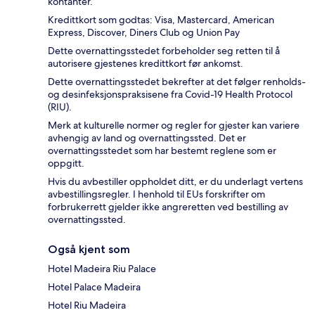
kontanter.
Kredittkort som godtas: Visa, Mastercard, American
Express, Discover, Diners Club og Union Pay
Dette overnattingsstedet forbeholder seg retten til å
autorisere gjestenes kredittkort før ankomst.
Dette overnattingsstedet bekrefter at det følger renholds-
og desinfeksjonspraksisene fra Covid-19 Health Protocol
(RIU).
Merk at kulturelle normer og regler for gjester kan variere
avhengig av land og overnattingssted. Det er
overnattingsstedet som har bestemt reglene som er
oppgitt.
Hvis du avbestiller oppholdet ditt, er du underlagt vertens
avbestillingsregler. I henhold til EUs forskrifter om
forbrukerrett gjelder ikke angreretten ved bestilling av
overnattingssted.
Også kjent som
Hotel Madeira Riu Palace
Hotel Palace Madeira
Hotel Riu Madeira