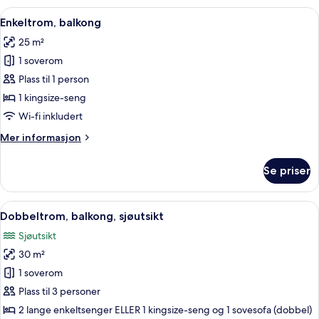
junior,
Åpne
Enkeltrom, balkong | Utsikt fra romme
5
balkong
Enkeltrom, balkong
alle
25 m²
bildene
1 soverom
av
Enkeltrom,
Plass til 1 person
balkong
1 kingsize-seng
Wi-fi inkludert
Mer
Mer informasjon
informasjon
om
Se priser
Enkeltrom,
balkong
Åpne
Utsikt fra rommet
5
Dobbeltrom, balkong, sjøutsikt
alle
Sjøutsikt
bildene
30 m²
av
Dobbeltrom,
1 soverom
balkong,
Plass til 3 personer
sjøutsikt
2 lange enkeltsenger ELLER 1 kingsize-seng og 1 sovesofa (dobbel)