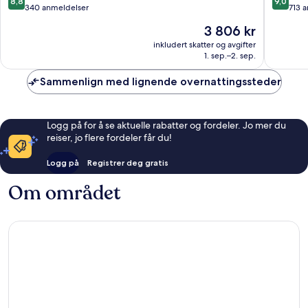
8,8
9,0
av
av
340 anmeldelser
713 
10,
10,
Prisen
3 806 kr
Utmerket,
Fantasti
er
340
713
inkludert skatter og avgifter
3 806 kr
1. sep.–2. sep.
anmeldelser
anmelde
Sammenlign med lignende overnattingssteder
Logg på for å se aktuelle rabatter og fordeler. Jo mer du
reiser, jo flere fordeler får du!
Logg på
Registrer deg gratis
Om området