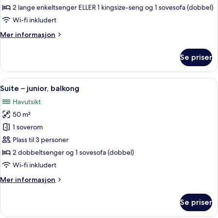
–
2 lange enkeltsenger ELLER 1 kingsize-seng og 1 sovesofa (dobbel)
standard,
Wi-fi inkludert
balkong
Mer
Mer informasjon
informasjon
om
Se priser
Dobbeltrom
–
standard,
Åpne
Safe på rommet, barnesenger, wi-fi (i
5
balkong
Suite – junior, balkong
alle
Havutsikt
bildene
50 m²
av
Suite
1 soverom
–
Plass til 3 personer
junior,
2 dobbeltsenger og 1 sovesofa (dobbel)
balkong
Wi-fi inkludert
Mer
Mer informasjon
informasjon
om
Se priser
Suite
–