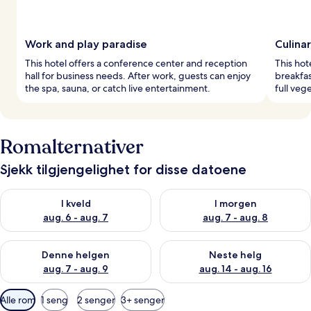
Work and play paradise
Culina
This hotel offers a conference center and reception
This hot
hall for business needs. After work, guests can enjoy
breakfas
the spa, sauna, or catch live entertainment.
full vege
Romalternativer
Sjekk tilgjengelighet for disse datoene
Sjekk tilgjengelighet for i kveld, aug. 6 - aug. 7
Sjekk tilgjengelighet for i mor
I kveld
I morgen
aug. 6 - aug. 7
aug. 7 - aug. 8
Sjekk tilgjengelighet for denne helgen, aug. 7 - aug. 9
Sjekk tilgjengelighet for neste 
Denne helgen
Neste helg
aug. 7 - aug. 9
aug. 14 - aug. 16
Tilgjengelige
Alle rom
1 seng
2 senger
3+ senger
filtre