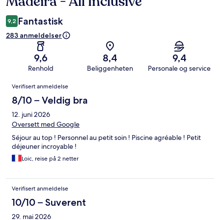
Madeira - All Inclusive
Fantastisk
9,2
283 anmeldelser
9,6
8,4
9,4
Renhold
Beliggenheten
Personale og service
Anmeldelser
Verifisert anmeldelse
8/10 – Veldig bra
12. juni 2026
Oversett med Google
Séjour au top ! Personnel au petit soin ! Piscine agréable ! Petit
déjeuner incroyable !
Loic, reise på 2 netter
Verifisert anmeldelse
10/10 – Suverent
29. mai 2026