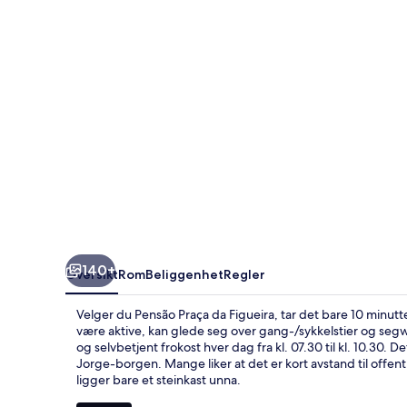
140+
Oversikt
Rom
Beliggenhet
Regler
Velger du Pensão Praça da Figueira, tar det bare 10 minutte
være aktive, kan glede seg over gang-/sykkelstier og segwa
og selvbetjent frokost hver dag fra kl. 07.30 til kl. 10.30. 
Jorge-borgen. Mange liker at det er kort avstand til offent
ligger bare et steinkast unna.