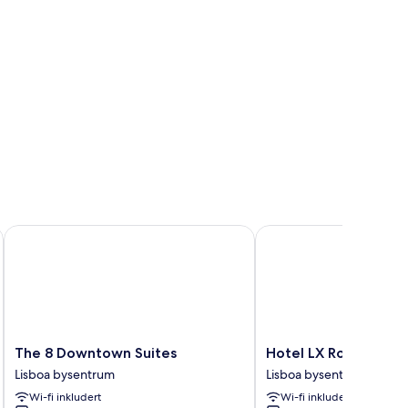
The 8 Downtown Suites
Hotel LX Rossio
The
Hotel
The 8 Downtown Suites
Hotel LX Rossio
8
LX
Lisboa bysentrum
Lisboa bysentrum
Downtown
Rossio
Wi-fi inkludert
Wi-fi inkludert
Suites
Lisboa