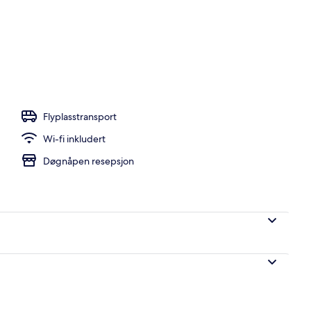
Flyplasstransport
Wi-fi inkludert
Døgnåpen resepsjon