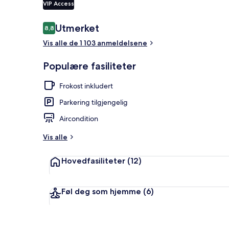
VIP Access
Anmeldelser
Utmerket
8,8
8,8 av 10 –
Eksteriør
Vis alle de 1 103 anmeldelsene
Populære fasiliteter
Frokost inkludert
Parkering tilgjengelig
Aircondition
Vis alle
Hovedfasiliteter
(12)
Føl deg som hjemme
(6)