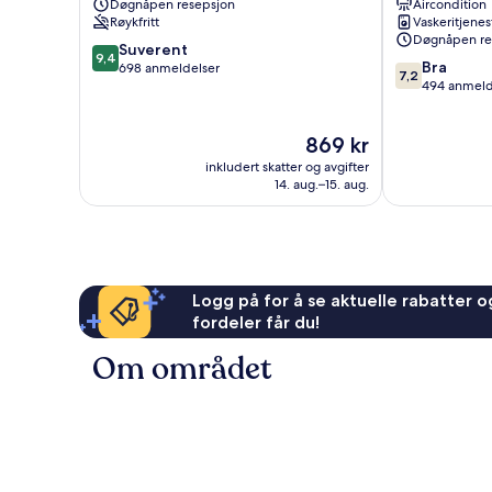
Døgnåpen resepsjon
Aircondition
House
bysentrum
Røykfritt
Vaskeritjenes
Lisboa
Døgnåpen re
9.4
bysentrum
Suverent
9,4
7.2
Bra
av
698 anmeldelser
7,2
av
494 anmeld
10,
10,
Suverent,
Bra,
698
Prisen
869 kr
494
anmeldelser
er
anmeldelser
inkludert skatter og avgifter
869 kr
14. aug.–15. aug.
Logg på for å se aktuelle rabatter og
fordeler får du!
Om området