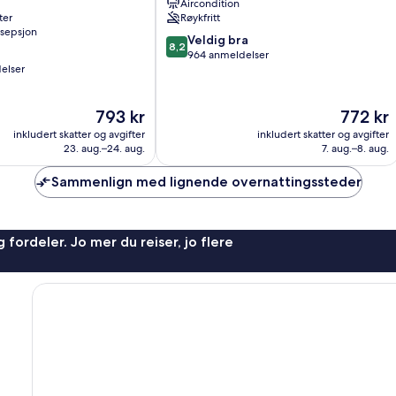
Aircondition
HOrigem
ter
Røykfritt
Lisboa
sepsjon
8.2
bysentrum
Veldig bra
8,2
av
964 anmeldelser
elser
10,
Veldig
bra,
Prisen
Prisen
793 kr
772 kr
964
er
er
anmeldelser
inkludert skatter og avgifter
inkludert skatter og avgifter
793 kr
772 kr
23. aug.–24. aug.
7. aug.–8. aug.
Sammenlign med lignende overnattingssteder
 fordeler. Jo mer du reiser, jo flere