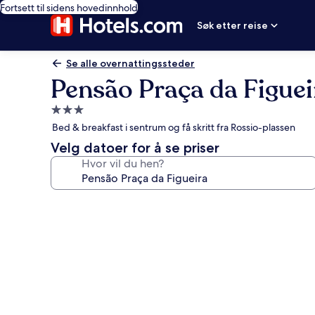
Fortsett til sidens hovedinnhold
Søk etter reise
Se alle overnattingssteder
Pensão Praça da Figuei
Overnattingssted
med
Bed & breakfast i sentrum og få skritt fra Rossio-plassen
3.0
Velg datoer for å se priser
stjerner
Hvor vil du hen?
Bildegalleri
av
Pensão
Praça
da
Figueira