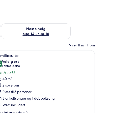
, aug. 7 - aug. 9
Sjekk tilgjengelighet for neste helg, aug. 14 - aug. 16
Neste helg
aug. 14 - aug. 16
Viser 11 av 11 rom
ludert)
lert, strykejern/-brett og wi-fi (inkludert)
pne
Familiesuite | Safe på rommet, lydisolert, stry
11
miliesuite
le
Veldig bra
ildene
0
8,0 av 10
(1
1 anmeldelse
v
anmeldelse)
Byutsikt
amiliesuite
40 m²
2 soverom
Plass til 5 personer
3 enkeltsenger og 1 dobbeltseng
Wi-fi inkludert
er
r informasjon