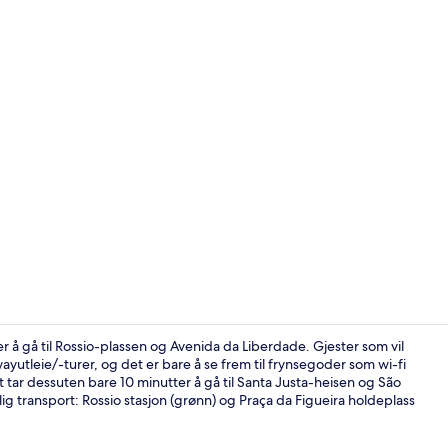
Tremannsrom 
r å gå til Rossio-plassen og Avenida da Liberdade. Gjester som vil
yutleie/-turer, og det er bare å se frem til frynsegoder som wi-fi
Det tar dessuten bare 10 minutter å gå til Santa Justa-heisen og São
Fasade
lig transport: Rossio stasjon (grønn) og Praça da Figueira holdeplass