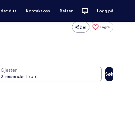
det ditt
Kontakt oss
Reiser
Logg på
Del
Lagre
Gjester
Søk