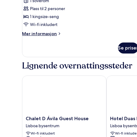
1 soverom
deluxe,
Plass til 2 personer
privat
1 kingsize-seng
bad
Wi-fi inkludert
Mer
Mer informasjon
informasjon
om
Se prise
Studiosuite
–
deluxe,
Lignende overnattingssteder
privat
bad
Chalet D Ávila Guest House
Hotel Duas N
Chalet
Hotel
Chalet D Ávila Guest House
Hotel Duas
D
Duas
Lisboa bysentrum
Lisboa bysen
Ávila
Nacoes
Wi-fi inkludert
Wi-fi inklude
Guest
Lisboa