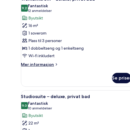
alle
bad
Fantastisk
bildene
9,2
9,2 av 10
(12
12 anmeldelser
av
anmeldelser)
Byutsikt
Tremannsrom
16 m²
–
1 soverom
deluxe,
Plass til 3 personer
privat
1 dobbeltseng og 1 enkeltseng
bad
Wi-fi inkludert
Mer
Mer informasjon
informasjon
om
Se prise
Tremannsrom
–
deluxe,
Åpne
Studiosuite – deluxe, privat ba
9
privat
Studiosuite – deluxe, privat bad
alle
bad
Fantastisk
bildene
9,0
9,0 av 10
(10
10 anmeldelser
av
anmeldelser)
Byutsikt
Studiosuite
22 m²
–