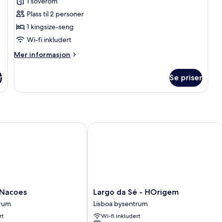
1 soverom
premium,
Plass til 2 personer
privat
1 kingsize-seng
bad
Wi-fi inkludert
Mer
Mer informasjon
informasjon
om
r
Se priser
Studiosuite
–
premium,
privat
bad
acoes
Largo da Sé - HOrigem
Largo
 Nacoes
Largo da Sé - HOrigem
da
trum
Lisboa bysentrum
Sé
rt
Wi-fi inkludert
-