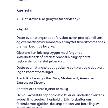
minimum.
Kjæledyr
Det kreves ikke gebyrer for servicedyr
Regler
Dette overnattingsstedet forvaltes av en profesjonell vert,
og overnattingsvirksomheten er knyttet til vedkommendes
bransje, bedrift eller yrke.
Gjestene kan føle seg trygge med følgende
sikkerhetstiltak på stedet: brannslukningsapparat,
røykvarsler og førstehjelpsskrin.
Dette overnattingsstedet godtar kredittkort og debetkort.
Ingen kontantbetalinger.
Kredittkort som godtas: Visa, Mastercard, American
Express og Discover
Kontantløse transaksjoner er mulig.
Hvis du avbestiller oppholdet ditt, er du underlagt vertens
avbestillingsregler. I henhold til EUs forskrifter om
forbrukerrett gjelder ikke angreretten ved bestilling av