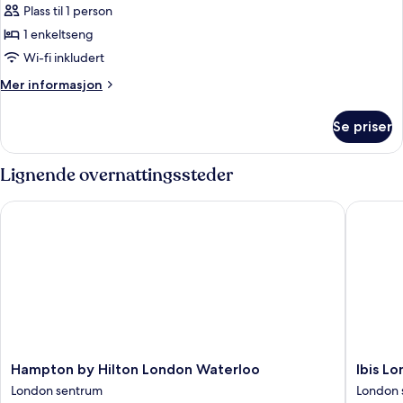
Plass til 1 person
av
Cosy
1 enkeltseng
Single
Wi-fi inkludert
with
Mer
Mer informasjon
Window
informasjon
om
Se priser
Cosy
Single
with
Lignende overnattingssteder
Window
Hampton by Hilton London Waterloo
Ibis Lond
Hampton
Ibis
Hampton by Hilton London Waterloo
Ibis Lo
by
London
London sentrum
London 
Hilton
Blackfria