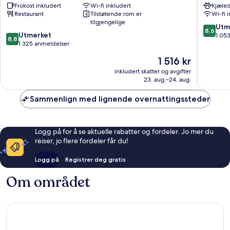
Frokost inkludert
Wi-fi inkludert
Kjæled
London
London
Restaurant
Tilstøtende rom er
Wi-fi 
Waterloo
sentrum
tilgjengelige
London
8.6
Utm
8,6
8.8
sentrum
Utmerket
av
1 05
8,8
av
1 325 anmeldelser
10,
10,
Utmerke
Prisen
1 516 kr
Utmerket,
1 053
er
1 325
inkludert skatter og avgifter
anmelde
1 516 kr
23. aug.–24. aug.
anmeldelser
Sammenlign med lignende overnattingssteder
Logg på for å se aktuelle rabatter og fordeler. Jo mer du
reiser, jo flere fordeler får du!
Logg på
Registrer deg gratis
Om området