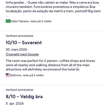
tinha janelas... Quase não cabiam as malas. Mas a cama era boa,
chuveiro também. Funcionários prestativos e simpáticos.Boa
localização, perto da estação de metrô e trem, pertod9 Big bem
...
Valter Fabiano, reise på 3 netter
Verifisert anmeldelse
10/10 – Suverent
30. mars 2026
Oversett med Google
The room was perfect for 2 person- coffee shops and stores
were all nearby and walking distance from all of the main
attractions will definitely recommend this hotel 👍
Kathrine, reise på 2 netter
Verifisert anmeldelse
8/10 – Veldig bra
5. apr. 2026