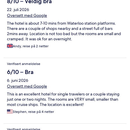
8/10 – Veldig bra
22. juli 2026
Oversett med Google
The hotel is about 7-10 mins from Waterloo station platforms.
There are a couple of shops nearby and a street full of bars
2mins away. Location is not too bad but the rooms are small and
cramped. It was ok for an overnight.
Andy, reise på 2 netter
Verifisert anmeldelse
6/10 – Bra
6. juni 2026
Oversett med Google
This is an excellent hotel for single travelers or a couple staying
just one or two nights. The rooms are VERY small, smaller than
most cruise ships. The location is excellent!
Stephen, reise på 4 netter
Verifisert anmeldelse