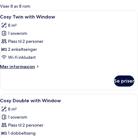
for
Viser 8 av 8 rom
rom
Åpne
Cosy Twin with Window | Safe på romme
6
Cosy Twin with Window
alle
8 m²
bildene
1 soverom
av
Cosy
Plass til 2 personer
Twin
2 enkeltsenger
with
Wi-fi inkludert
Window
Mer
Mer informasjon
informasjon
om
Se priser
Cosy
Twin
with
Åpne
Cosy Double with Window | Safe på rom
8
Window
Cosy Double with Window
alle
8 m²
bildene
1 soverom
av
Cosy
Plass til 2 personer
Double
1 dobbeltseng