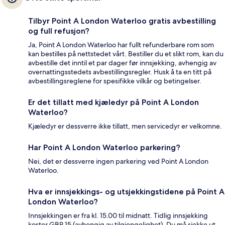
Tilbyr Point A London Waterloo gratis avbestilling
og full refusjon?
Ja, Point A London Waterloo har fullt refunderbare rom som
kan bestilles på nettstedet vårt. Bestiller du et slikt rom, kan du
avbestille det inntil et par dager før innsjekking, avhengig av
overnattingsstedets avbestillingsregler. Husk å ta en titt på
avbestillingsreglene for spesifikke vilkår og betingelser.
Er det tillatt med kjæledyr på Point A London
Waterloo?
Kjæledyr er dessverre ikke tillatt, men servicedyr er velkomne.
Har Point A London Waterloo parkering?
Nei, det er dessverre ingen parkering ved Point A London
Waterloo.
Hva er innsjekkings- og utsjekkingstidene på Point A
London Waterloo?
Innsjekkingen er fra kl. 15.00 til midnatt. Tidlig innsjekking
koster GBP 15 (avhengig av tilgjengelighet). Du må sjekke ut