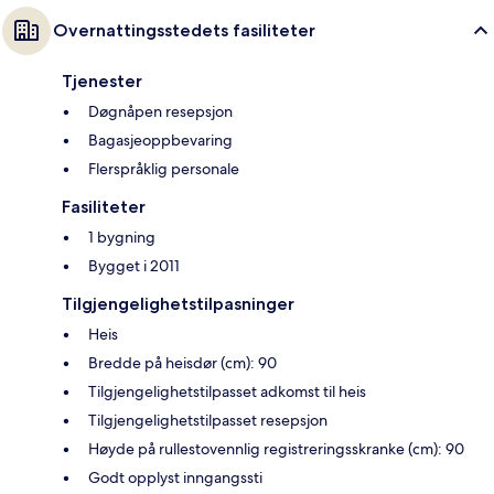
Overnattingsstedets fasiliteter
Tjenester
Døgnåpen resepsjon
Bagasjeoppbevaring
Flerspråklig personale
Fasiliteter
1 bygning
Bygget i 2011
Tilgjengelighetstilpasninger
Heis
Bredde på heisdør (cm): 90
Tilgjengelighetstilpasset adkomst til heis
Tilgjengelighetstilpasset resepsjon
Høyde på rullestovennlig registreringsskranke (cm): 90
Godt opplyst inngangssti