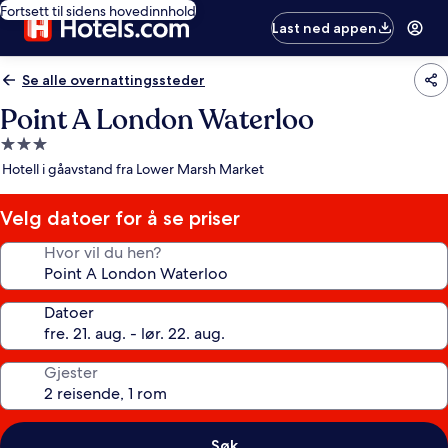
Fortsett til sidens hovedinnhold
Last ned appen
Se alle overnattingssteder
Point A London Waterloo
Overnattingssted
med
Hotell i gåavstand fra Lower Marsh Market
3.0
stjerner
Velg datoer for å se priser
Hvor vil du hen?
Datoer
Gjester
Søk