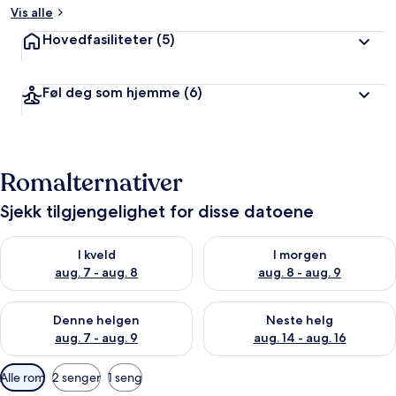
Vis alle
Hovedfasiliteter
(5)
Føl deg som hjemme
(6)
Romalternativer
Sjekk tilgjengelighet for disse datoene
Sjekk tilgjengelighet for i kveld, aug. 7 - aug. 8
Sjekk tilgjengelighet for i mor
I kveld
I morgen
aug. 7 - aug. 8
aug. 8 - aug. 9
Sjekk tilgjengelighet for denne helgen, aug. 7 - aug. 9
Sjekk tilgjengelighet for neste 
Denne helgen
Neste helg
aug. 7 - aug. 9
aug. 14 - aug. 16
Tilgjengelige
Alle rom
2 senger
1 seng
filtre