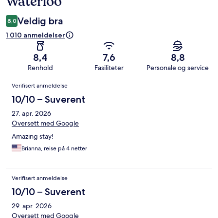
Waterloo
Veldig bra
8,0
1 010 anmeldelser
8,4
7,6
8,8
Renhold
Fasiliteter
Personale og service
Anmeldelser
Verifisert anmeldelse
10/10 – Suverent
27. apr. 2026
Oversett med Google
Amazing stay!
Brianna, reise på 4 netter
Verifisert anmeldelse
10/10 – Suverent
29. apr. 2026
Oversett med Google