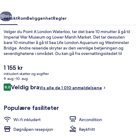
rige
Neste
30+
Oversikt
Rom
Beliggenhet
Regler
Velger du Point A London Waterloo, tar det bare 10 minutter å gå til
Imperial War Museum og Lower Marsh Market. Det tar dessuten
bare 10 minutter å gå til Sea Life London Aquarium og Westminster
Bridge. Andre reisende skryter av den vennlige betjeningen og
severdighetene i området. Du kan gå fra overnattingsstedet til
offentlig transport: Lambeth North undergrunnsstasjon ligger like i
nærheten, og det tar 10 minutter å gå til Waterloo
Den
1 155 kr
undergrunnsstasjon.
nåværende
inkludert skatter og avgifter
prisen
9. aug.–10. aug.
Eksteriør
er
Anmeldelser
Veldig bra
8,0
Vis alle de 1 010 anmeldelsene
1 155 kr
8,0 av 10 –
Populære fasiliteter
Wi-fi inkludert
Aircondition
Døgnåpen resepsjon
Røykfritt