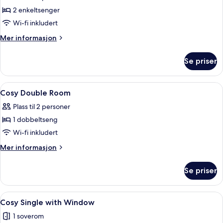
bildene
2 enkeltsenger
av
Cozy
Wi-fi inkludert
Twin
Mer
Mer informasjon
Room
informasjon
om
Se priser
Cozy
Twin
Room
Åpne
Safe på rommet, skrivebord, blendings
5
Cosy Double Room
alle
Plass til 2 personer
bildene
1 dobbeltseng
av
Cosy
Wi-fi inkludert
Double
Mer
Mer informasjon
Room
informasjon
om
Se priser
Cosy
Double
Room
Åpne
Cosy Single with Window | Safe på rom
6
Cosy Single with Window
alle
1 soverom
bildene