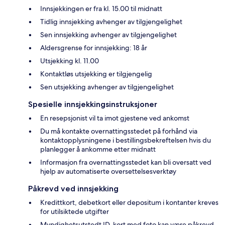
Innsjekkingen er fra kl. 15.00 til midnatt
Tidlig innsjekking avhenger av tilgjengelighet
Sen innsjekking avhenger av tilgjengelighet
Aldersgrense for innsjekking: 18 år
Utsjekking kl. 11.00
Kontaktløs utsjekking er tilgjengelig
Sen utsjekking avhenger av tilgjengelighet
Spesielle innsjekkingsinstruksjoner
En resepsjonist vil ta imot gjestene ved ankomst
Du må kontakte overnattingsstedet på forhånd via
kontaktopplysningene i bestillingsbekreftelsen hvis du
planlegger å ankomme etter midnatt
Informasjon fra overnattingsstedet kan bli oversatt ved
hjelp av automatiserte oversettelsesverktøy
Påkrevd ved innsjekking
Kredittkort, debetkort eller depositum i kontanter kreves
for utilsiktede utgifter
Myndighetsutstedt ID-kort med foto kan være påkrevd