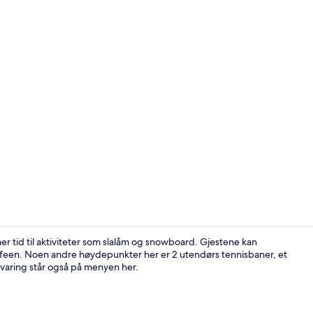
Terrasse/pat
er tid til aktiviteter som slalåm og snowboard. Gjestene kan
afeen. Noen andre høydepunkter her er 2 utendørs tennisbaner, et
aring står også på menyen her.
Allergitestet