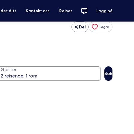
det ditt
Kontakt oss
Reiser
Logg på
Del
Lagre
Gjester
Søk