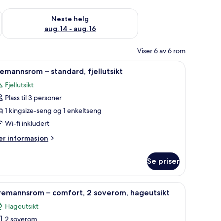
, aug. 7 - aug. 9
Sjekk tilgjengelighet for neste helg, aug. 14 - aug. 16
Neste helg
aug. 14 - aug. 16
Viser 6 av 6 rom
ikt | Allergitestet sengetøy, skrivebord og wi-fi (inkludert)
pne
Allergitestet sengetøy, skrivebord og wi-fi (in
3
emannsrom – standard, fjellutsikt
le
Fjellutsikt
ildene
Plass til 3 personer
v
remannsrom
1 kingsize-seng og 1 enkeltseng
Wi-fi inkludert
tandard,
er
r informasjon
ellutsikt
formasjon
m
Se priser
remannsrom
andard,
i-fi (inkludert)
pne
Allergitestet sengetøy, skrivebord og wi-fi (in
4
ellutsikt
remannsrom – comfort, 2 soverom, hageutsikt
le
Hageutsikt
ildene
2 soverom