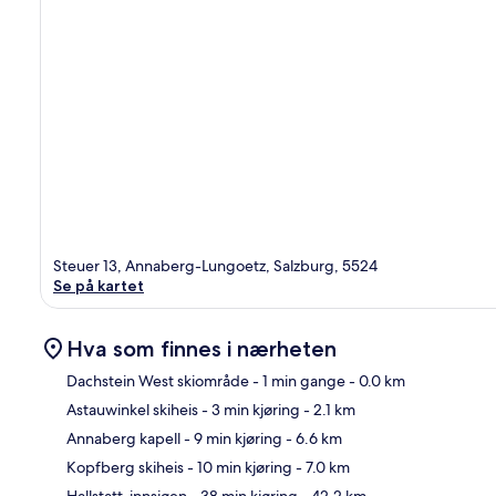
Steuer 13, Annaberg-Lungoetz, Salzburg, 5524
Se på kartet
Hva som finnes i nærheten
Dachstein West skiområde
- 1 min gange
- 0.0 km
Astauwinkel skiheis
- 3 min kjøring
- 2.1 km
Kart
Annaberg kapell
- 9 min kjøring
- 6.6 km
Kopfberg skiheis
- 10 min kjøring
- 7.0 km
Hallstatt-innsjøen
- 38 min kjøring
- 42.2 km