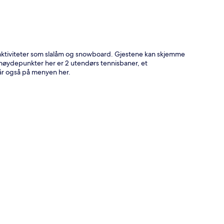
l aktiviteter som slalåm og snowboard. Gjestene kan skjemme
 høydepunkter her er 2 utendørs tennisbaner, et
år også på menyen her.