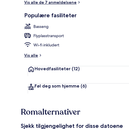
Vis alle de 7 anmeldelsene
Populære fasiliteter
Overnattings
Basseng
Flyplasstransport
Wi-fi inkludert
Vis alle
Hovedfasiliteter
(12)
Føl deg som hjemme
(6)
Romalternativer
Sjekk tilgjengelighet for disse datoene