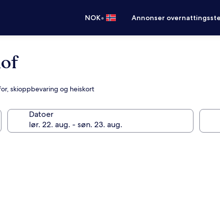
•
NOK
Annonser overnattingsste
hof
or, skioppbevaring og heiskort
Datoer