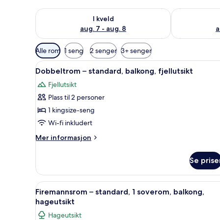
Sjekk tilgjengelighet for i kveld, aug. 7 - aug. 8
Sjekk tilgjeng
I kveld
aug. 7 - aug. 8
a
Tilgjengelige
Alle rom
1 seng
2 senger
3+ senger
filtre
Åpne
Allergitestet sengetøy, skriveb
for
4
Dobbeltrom – standard, balkong, fjellutsikt
alle
rom
Fjellutsikt
bildene
Plass til 2 personer
av
Dobbeltrom
1 kingsize-seng
–
Wi-fi inkludert
standard,
Mer
Mer informasjon
balkong,
informasjon
fjellutsikt
om
Se prise
Dobbeltrom
–
standard,
Åpne
Allergitestet sengetøy, skriveb
4
balkong,
Firemannsrom – standard, 1 soverom, balkong,
alle
fjellutsikt
hageutsikt
bildene
Hageutsikt