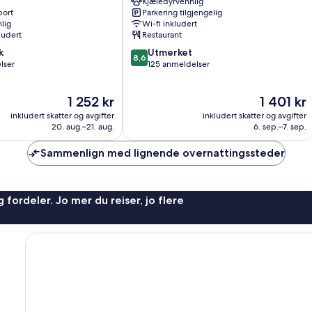
Kjæledyrvennlig
Altenmarkt
port
Parkering tilgjengelig
im
lig
Wi-fi inkludert
Pongau
ludert
Restaurant
8.6
k
Utmerket
8,6
av
lser
125 anmeldelser
10,
Utmerket,
Prisen
Prisen
1 252 kr
1 401 kr
125
er
er
anmeldelser
inkludert skatter og avgifter
inkludert skatter og avgifter
1 252 kr
1 401 kr
20. aug.–21. aug.
6. sep.–7. sep.
Sammenlign med lignende overnattingssteder
 fordeler. Jo mer du reiser, jo flere