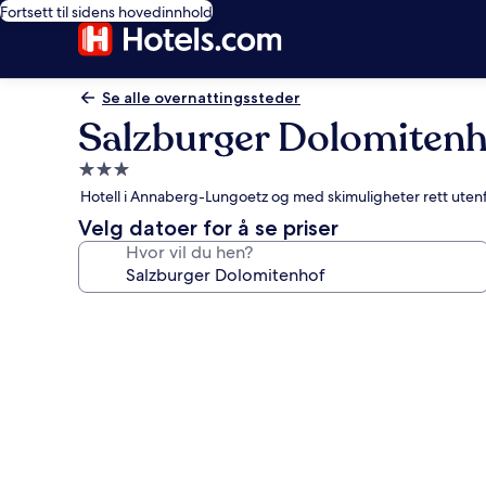
Fortsett til sidens hovedinnhold
Se alle overnattingssteder
Salzburger Dolomiten
Overnattingssted
med
Hotell i Annaberg-Lungoetz og med skimuligheter rett utenf
3.0
Velg datoer for å se priser
stjerner
Hvor vil du hen?
Bildegalleri
av
Salzburger
Dolomitenhof