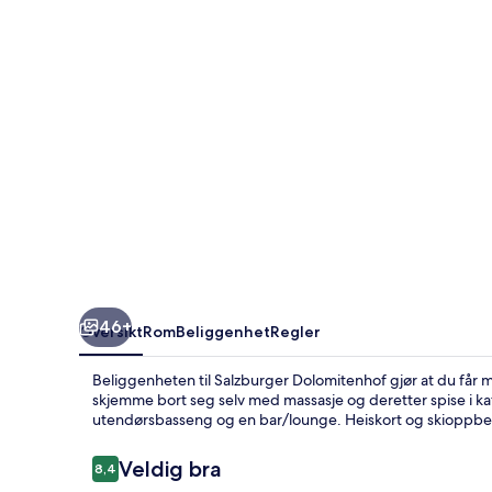
46+
Oversikt
Rom
Beliggenhet
Regler
Beliggenheten til Salzburger Dolomitenhof gjør at du får m
skjemme bort seg selv med massasje og deretter spise i k
utendørsbasseng og en bar/lounge. Heiskort og skioppbev
Anmeldelser
Veldig bra
8,4
8,4 av 10 –