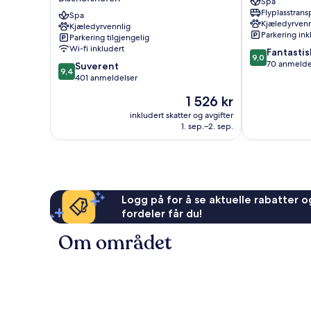
Spa
hotel
Abtenau
Flyplasstrans
&
Spa
Kjæledyrvenn
Kjæledyrvennlig
apartments
Parkering ink
Parkering tilgjengelig
Bischofshofen
Wi-fi inkludert
9.0
Fantastis
9,0
av
70 anmelde
9.4
Suverent
9,4
10,
av
401 anmeldelser
Fantastisk,
10,
Prisen
1 526 kr
70
Suverent,
er
anmeldelser
401
inkludert skatter og avgifter
1 526 kr
1. sep.–2. sep.
anmeldelser
Logg på for å se aktuelle rabatter og
fordeler får du!
Om området