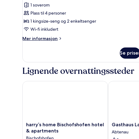
av
1 soverom
Firemannsrom
Plass til 4 personer
–
standard,
1 kingsize-seng og 2 enkeltsenger
1
Wi-fi inkludert
soverom,
Mer
Mer informasjon
balkong,
informasjon
hageutsikt
om
Se prise
Firemannsrom
–
standard,
Lignende overnattingssteder
1
soverom,
balkong,
harry’s home Bischofshofen hotel & apartments
Gasthaus Land
hageutsikt
harry’s
Gasthaus
harry’s home Bischofshofen hotel
Gasthaus L
home
Landhotel
& apartments
Abtenau
Bischofshofen
Traunstein
Bischofshofen