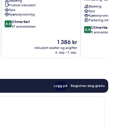
Basseng
by
Frokost inkludert
ALPS
Basseng
Spa
Spa
RESORTS
Kjæledyrvennlig
Kjæledyrvennlig
Annaberg-
Parkering inkludert
8.8
Utmerket
Lungoetz
8,8
av
47 anmeldelser
8.8
Utmerket
8,8
10,
av
5 anmeldelser
Utmerket,
10,
Prisen
1 386 kr
47
Utmerket,
er
anmeldelser
5
inkludert skatter og avgifter
1 386 kr
6. sep.–7. sep.
anmeldelser
Logg på
Registrer deg gratis