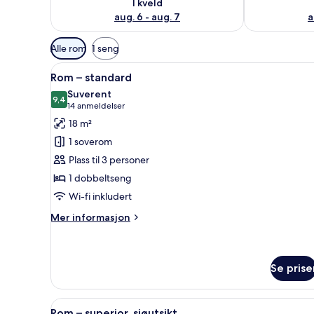
I kveld
aug. 6 - aug. 7
a
Tilgjengelige
Alle rom
1 seng
filtre
Åpne
1 soverom, sengetøy i egyptisk
for
6
Rom – standard
alle
rom
Suverent
bildene
9,4
9,4 av 10
(14
14 anmeldelser
av
anmeldelser)
18 m²
Rom
1 soverom
–
Plass til 3 personer
standard
1 dobbeltseng
Wi-fi inkludert
Mer
Mer informasjon
informasjon
om
Rom
–
Se prise
standard
Åpne
Rom – superior, sjøutsikt | 1 s
9
Rom – superior, sjøutsikt