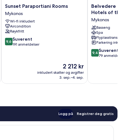
Sunset
Belvedere
Sunset Paraportiani Rooms
Belvedere Hotel - T
Paraportiani
Hotel
Hotels of the World
Mykonos
Rooms
-
Mykonos
Wi-fi inkludert
Mykonos
The
Aircondition
Leading
Basseng
Røykfritt
Spa
Hotels
Flyplasstransport
9.6
Suverent
of
9,6
Parkering inkludert
av
191 anmeldelser
the
10,
9.4
World
Suverent
9,4
Suverent,
av
Mykonos
79 anmeldelser
191
10,
Prisen
2 212 kr
anmeldelser
Suverent,
er
79
inkludert skatter og avgifter
inkludert 
2 212 kr
3. sep.–4. sep.
anmeldelser
Logg på
Registrer deg gratis