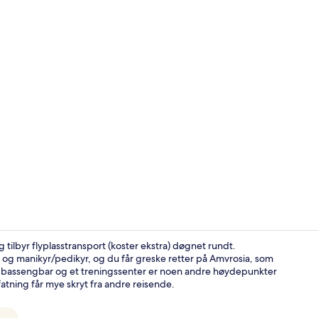
Eksteriør
tilbyr flyplasstransport (koster ekstra) døgnet rundt.
 og manikyr/pedikyr, og du får greske retter på Amvrosia, som
n bassengbar og et treningssenter er noen andre høydepunkter
Veranda
atning får mye skryt fra andre reisende.