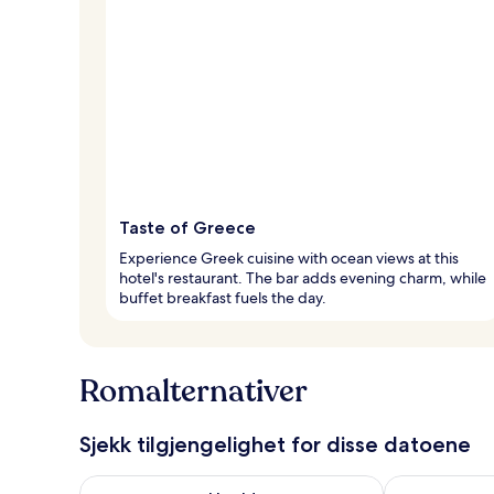
Taste of Greece
Experience Greek cuisine with ocean views at this
hotel's restaurant. The bar adds evening charm, while
buffet breakfast fuels the day.
Romalternativer
Sjekk tilgjengelighet for disse datoene
Sjekk tilgjengelighet for i kveld, aug. 6 - aug. 7
Sjekk tilgjeng