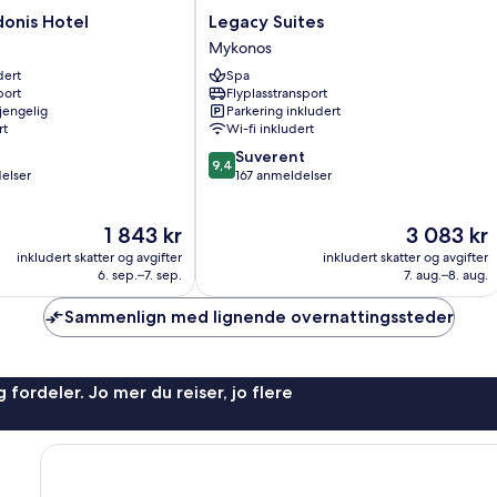
Legacy
onis Hotel
Legacy Suites
Suites
Mykonos
Mykonos
dert
Spa
port
Flyplasstransport
gjengelig
Parkering inkludert
rt
Wi-fi inkludert
9.4
Suverent
9,4
av
elser
167 anmeldelser
10,
Suverent,
Prisen
Prisen
1 843 kr
3 083 kr
167
er
er
anmeldelser
inkludert skatter og avgifter
inkludert skatter og avgifter
1 843 kr
3 083 kr
6. sep.–7. sep.
7. aug.–8. aug.
Sammenlign med lignende overnattingssteder
 fordeler. Jo mer du reiser, jo flere