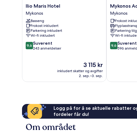
Ilio
Mykonos
Ilio Maris Hotel
Mykonos Ad
Maris
Adonis
Mykonos
Mykonos
Hotel
Hotel
Basseng
Frokost inklu
Mykonos
Mykonos
Frokost inkludert
Flyplasstrans
Parkering inkludert
Parkering til
Wi-fi inkludert
Wi-fi inklude
9.6
9.6
Suverent
Suverent
9,6
9,6
av
av
243 anmeldelser
596 anmeld
10,
10,
Suverent,
Suverent,
Prisen
3 115 kr
243
596
er
anmeldelser
anmeldelser
inkludert skatter og avgifter
3 115 kr
2. sep.–3. sep.
Logg på for å se aktuelle rabatter og
fordeler får du!
Om området