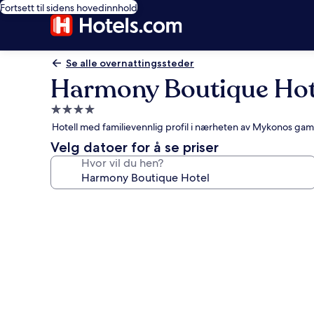
Fortsett til sidens hovedinnhold
Se alle overnattingssteder
Harmony Boutique Hot
Overnattingssted
med
Hotell med familievennlig profil i nærheten av Mykonos gamle
4.0
Velg datoer for å se priser
stjerner
Hvor vil du hen?
Bildegalleri
av
Harmony
Boutique
Hotel