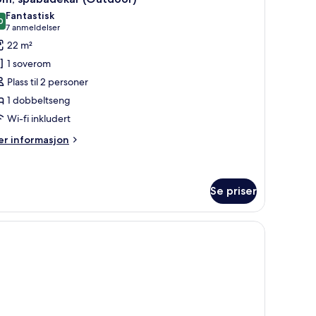
le
Fantastisk
ildene
0
9,0 av 10
(7
7 anmeldelser
v
anmeldelser)
22 m²
om,
1 soverom
pabadekar
Plass til 2 personer
Outdoor)
1 dobbeltseng
Wi-fi inkludert
er
r informasjon
formasjon
m
m,
abadekar
Se priser
utdoor)