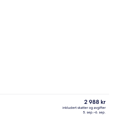
Frokostbuffé hver dag (mot et tillegg
Den
2 988 kr
nåværende
inkludert skatter og avgifter
prisen
5. sep.–6. sep.
Innvendig detalj
er
2 988 kr