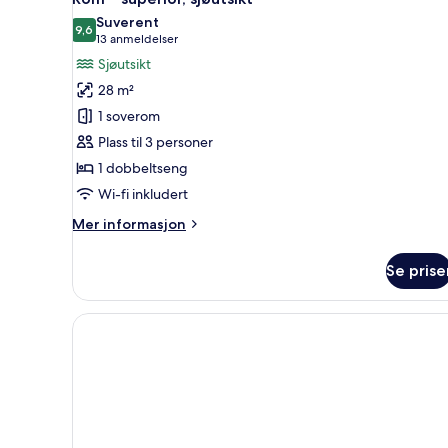
alle
Suverent
bildene
9,6
9,6 av 10
(13
13 anmeldelser
av
anmeldelser)
Sjøutsikt
Rom
28 m²
–
1 soverom
superior,
Plass til 3 personer
sjøutsikt
1 dobbeltseng
Wi-fi inkludert
Mer
Mer informasjon
informasjon
om
Se prise
Rom
–
superior,
sjøutsikt