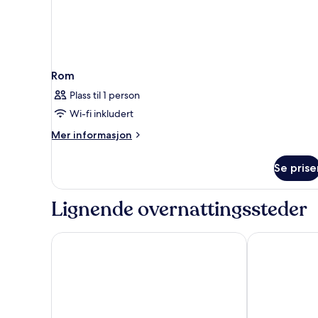
Rom
Plass til 1 person
Wi-fi inkludert
Mer
Mer informasjon
informasjon
om
Se prise
Rom
Lignende overnattingssteder
Ilio Maris Hotel
Mykonos Adon