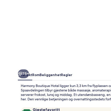
75+
Oversikt
Rom
Beliggenhet
Regler
Harmony Boutique Hotel ligger kun 3,3 km fra flyplassen og 
Spaavdelingen tilbyr gjestene både massasje, aromaterapi
serverer frokost, lunsj og middag. Et utendørsbasseng, e
her. Den vennlige betjeningen og overnattingsstedets forf
Anmeldelser
9,4
Gjestefavoritt