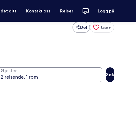
det ditt
Kontakt oss
Reiser
Logg på
Del
Lagre
Gjester
Søk