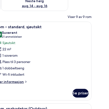
Neste helg
aug. 14 - aug. 16
Viser 9 av 9 rom
 og sengetøy av topp kvalitet
pne
1 soverom, sengetøy i egyptisk bomull og sen
11
m – standard, sjøutsikt
le
Suverent
ildene
8
9,8 av 10
(21
21 anmeldelser
v
anmeldelser)
Sjøutsikt
om
22 m²
1 soverom
tandard,
Plass til 3 personer
jøutsikt
1 dobbeltseng
Wi-fi inkludert
er
r informasjon
formasjon
m
Se priser
om
andard,
 og sengetøy av topp kvalitet
pne
Rom, spabadekar (Outdoor) | Privat boblebad
13
øutsikt
om, spabadekar (Outdoor)