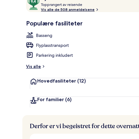
T
av
Topprangert av reisende
o
Vis alle de 508 anmeldelsene
10,
p
Gjestefavoritt
Eksteriør
p
Populære fasiliteter
r
a
Basseng
n
g
Flyplasstransport
e
r
Parkering inkludert
t
Vis alle
a
v
Hovedfasiliteter
(12)
r
e
i
For familier
(6)
s
e
n
d
Derfor er vi begeistret for dette overna
e