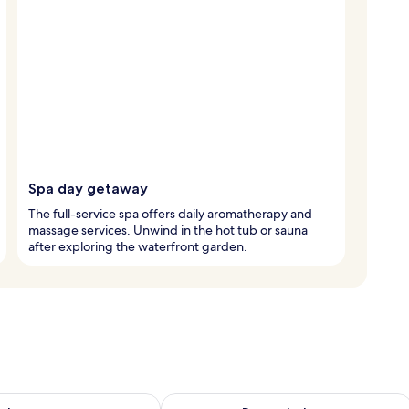
Spa day getaway
The full-service spa offers daily aromatherapy and
massage services. Unwind in the hot tub or sauna
after exploring the waterfront garden.
elighet for i morgen, aug. 7 - aug. 8
Sjekk tilgjengelighet for denne helgen