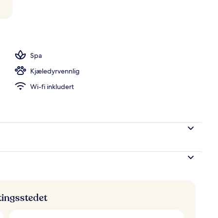
Spa
Kjæledyrvennlig
Wi-fi inkludert
ttingsstedet