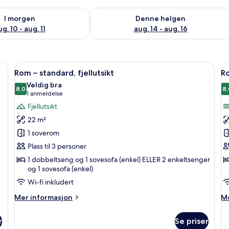
elighet for i morgen, aug. 10 - aug. 11
Sjekk tilgjengelighet for denne helgen
I morgen
Denne helgen
g. 10 - aug. 11
aug. 14 - aug. 16
m, skrivebord, lydisolert og wi-fi (inkludert)
Åpne
Rom – standard, fjellutsikt | 1 soverom,
Å
4
Rom – standard, fjellutsikt
Ro
alle
al
Veldig bra
bildene
8,0
b
8,
8,0 av 10
(1
1 anmeldelse
av
a
anmeldelse)
Fjellutsikt
Rom
R
22 m²
–
–
1 soverom
standard,
s
Plass til 3 personer
fjellutsikt
s
1 dobbeltseng og 1 sovesofa (enkel) ELLER 2 enkeltsenger
og 1 sovesofa (enkel)
Wi-fi inkludert
Mer
M
Mer informasjon
Me
informasjon
in
om
o
r
Se priser
Rom
R