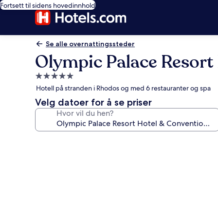
Fortsett til sidens hovedinnhold
Se alle overnattingssteder
Olympic Palace Resort
Overnattingssted
med
Hotell på stranden i Rhodos og med 6 restauranter og spa
5.0
Velg datoer for å se priser
stjerner
Hvor vil du hen?
Bildegalleri
av
Olympic
Palace
Resort
Hotel