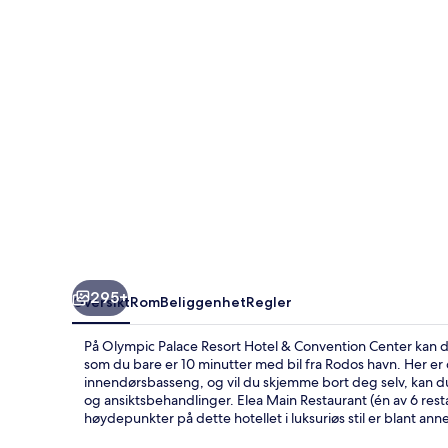
&
Convention
Center
295+
Oversikt
Rom
Beliggenhet
Regler
På Olympic Palace Resort Hotel & Convention Center kan du 
som du bare er 10 minutter med bil fra Rodos havn. Her 
innendørsbasseng, og vil du skjemme bort deg selv, kan d
og ansiktsbehandlinger. Elea Main Restaurant (én av 6 rest
høydepunkter på dette hotellet i luksuriøs stil er blant an