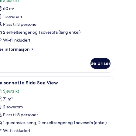
Sjøutsikt
uperior
60 m²
ite,
1 soverom
eated
Plass til 3 personer
rivate
2 enkeltsenger og 1 sovesofa (lang enkel)
ool
Adults
Wi-fi inkludert
nly)
er
r informasjon
formasjon
m
Se priser
perior
ite,
ated
Privat boblebad
pne
Maisonnette Side Sea View | 1 soverom, skrivebo
7
ivate
aisonnette Side Sea View
le
ol
Sjøutsikt
dults
ildene
ly)
71 m²
v
aisonnette
2 soverom
ide
Plass til 5 personer
ea
1 queensize-seng, 2 enkeltsenger og 1 sovesofa (enkel)
iew
Wi-fi inkludert