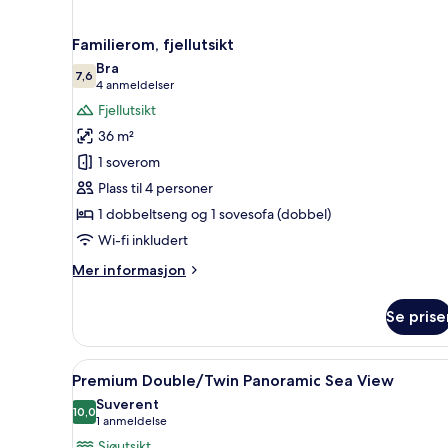
Familierom, fjellutsikt
Bra
7,6
7,6 av 10
(4
4 anmeldelser
anmeldelser)
Fjellutsikt
36 m²
1 soverom
Plass til 4 personer
1 dobbeltseng og 1 sovesofa (dobbel)
Wi-fi inkludert
Mer
Mer informasjon
informasjon
om
Se prise
Familierom,
fjellutsikt
Åpne
Premium Double/Twin Panoramic 
7
Premium Double/Twin Panoramic Sea View
alle
Suverent
bildene
10,0
10,0 av 10
(1
1 anmeldelse
av
anmeldelse)
Sjøutsikt