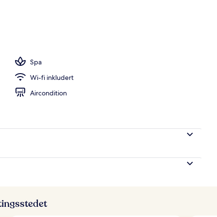
or Suite Panoramic Sea View | Utsikt fra balkong
Spa
Wi-fi inkludert
Aircondition
ttingsstedet