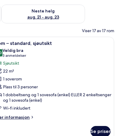
, aug. 14 - aug. 16
Sjekk tilgjengelighet for neste helg, aug. 21 - aug. 23
Neste helg
aug. 21 - aug. 23
Viser 17 av 17 rom
 skrivebord, lydisolert og wi-fi (inkludert)
pne
Rom – standard, sjøutsikt | 1 soverom, skrivebor
4
m – standard, sjøutsikt
le
Veldig bra
ildene
0
8,0 av 10
(3
3 anmeldelser
v
anmeldelser)
Sjøutsikt
om
22 m²
1 soverom
tandard,
Plass til 3 personer
jøutsikt
1 dobbeltseng og 1 sovesofa (enkel) ELLER 2 enkeltsenger
og 1 sovesofa (enkel)
Wi-fi inkludert
er
r informasjon
formasjon
m
Se priser
om