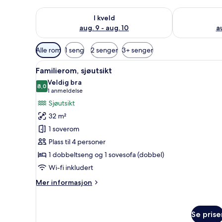
Sjekk tilgjengelighet for i kveld, aug. 9 - aug. 10
Sjekk tilgjeng
I kveld
aug. 9 - aug. 10
au
Tilgjengelige
Alle rom
1 seng
2 senger
3+ senger
filtre
Åpne
Familierom, sjøutsikt | 1 sovero
for
3
Familierom, sjøutsikt
alle
rom
Veldig bra
bildene
8,0
8,0 av 10
(1
1 anmeldelse
av
anmeldelse)
Sjøutsikt
Familierom,
32 m²
sjøutsikt
1 soverom
Plass til 4 personer
1 dobbeltseng og 1 sovesofa (dobbel)
Wi-fi inkludert
Mer
Mer informasjon
informasjon
om
Familierom,
Se prise
sjøutsikt