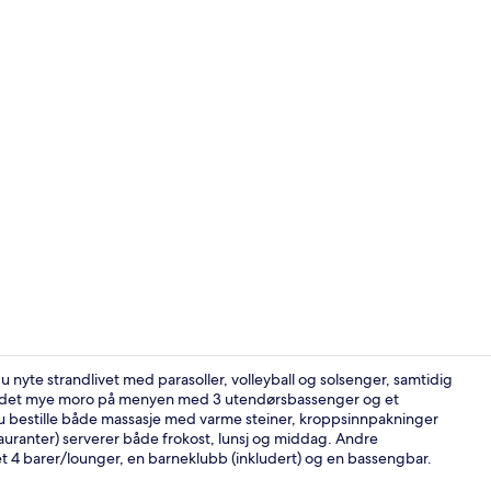
6 restaurante
nyte strandlivet med parasoller, volleyball og solsenger, samtidig
er det mye moro på menyen med 3 utendørsbassenger og et
u bestille både massasje med varme steiner, kroppsinnpakninger
Superior Sui
auranter) serverer både frokost, lunsj og middag. Andre
net 4 barer/lounger, en barneklubb (inkludert) og en bassengbar.