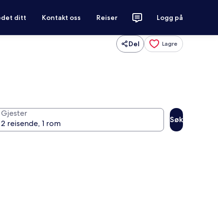
det ditt
Kontakt oss
Reiser
Logg på
Del
Lagre
Gjester
Søk