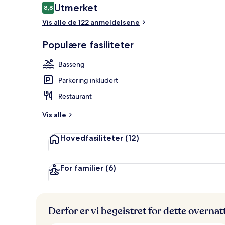
Anmeldelser
Utmerket
8,8
8,8 av 10 –
Vis alle de 122 anmeldelsene
Premium Juni
Populære fasiliteter
Basseng
Parkering inkludert
Restaurant
Vis alle
Hovedfasiliteter
(12)
For familier
(6)
Derfor er vi begeistret for dette overna