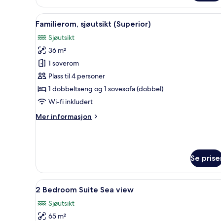
Åpne
Familierom, sjøutsikt (Superior)
2
Familierom, sjøutsikt (Superior)
alle
Sjøutsikt
bildene
36 m²
av
Familierom,
1 soverom
sjøutsikt
Plass til 4 personer
(Superior)
1 dobbeltseng og 1 sovesofa (dobbel)
Wi-fi inkludert
Mer
Mer informasjon
informasjon
om
Familierom,
sjøutsikt
Se prise
(Superior)
Åpne
2 Bedroom Suite Sea view | 1 so
7
2 Bedroom Suite Sea view
alle
Sjøutsikt
bildene
65 m²
av