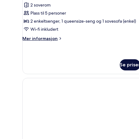
2
2 soverom
Bedroom
Plass til 5 personer
Suite
2 enkeltsenger, 1 queensize-seng og 1 sovesofa (enkel)
Sea
Wi-fi inkludert
view
Mer
Mer informasjon
informasjon
om
2
Bedroom
Se prise
Suite
Sea
view