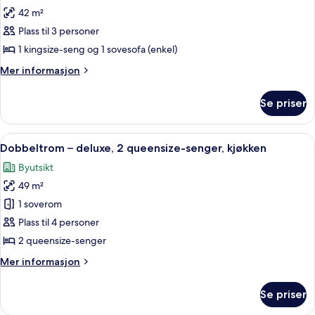
42 m²
av
Rom
Plass til 3 personer
–
1 kingsize-seng og 1 sovesofa (enkel)
deluxe,
Mer
Mer informasjon
1
informasjon
kingsize-
om
Se priser
Rom
seng
–
med
deluxe,
Åpne
Dobbeltrom – deluxe, 2 queensize-seng
sovesofa
5
1
Dobbeltrom – deluxe, 2 queensize-senger, kjøkken
alle
kingsize-
Byutsikt
seng
bildene
med
49 m²
av
sovesofa
Dobbeltrom
1 soverom
–
Plass til 4 personer
deluxe,
2 queensize-senger
2
Mer
Mer informasjon
queensize-
informasjon
senger,
om
Se priser
Dobbeltrom
kjøkken
–