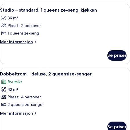
deluxe,
Åpne
Studio – standard, 1 queensize-seng, k
5
2
Studio – standard, 1 queensize-seng, kjøkken
alle
queensize-
39 m²
senger,
bildene
kjøkken
Plass til 2 personer
av
Studio
1 queensize-seng
–
Mer
Mer informasjon
standard,
informasjon
om
1
Se priser
Studio
queensize-
–
seng,
standard,
Åpne
Dobbeltrom – deluxe, 2 queensize-seng
6
kjøkken
1
Dobbeltrom – deluxe, 2 queensize-senger
alle
queensize-
Byutsikt
seng,
bildene
kjøkken
42 m²
av
Dobbeltrom
Plass til 4 personer
–
2 queensize-senger
deluxe,
Mer
Mer informasjon
2
informasjon
queensize-
om
Se priser
Dobbeltrom