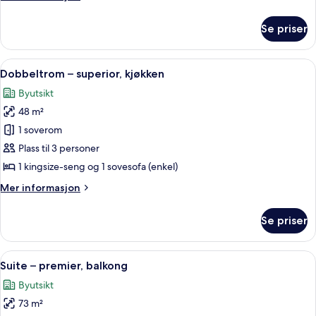
(Private
informasjon
Roof
om
Se priser
Rom
Deck)
–
deluxe
Åpne
Dobbeltrom – superior, kjøkken | Minib
5
(Private
Dobbeltrom – superior, kjøkken
alle
Roof
Byutsikt
Deck)
bildene
48 m²
av
Dobbeltrom
1 soverom
–
Plass til 3 personer
superior,
1 kingsize-seng og 1 sovesofa (enkel)
kjøkken
Mer
Mer informasjon
informasjon
om
Se priser
Dobbeltrom
–
superior,
Åpne
Suite – premier, balkong | Minibar, sa
7
kjøkken
Suite – premier, balkong
alle
Byutsikt
bildene
73 m²
av