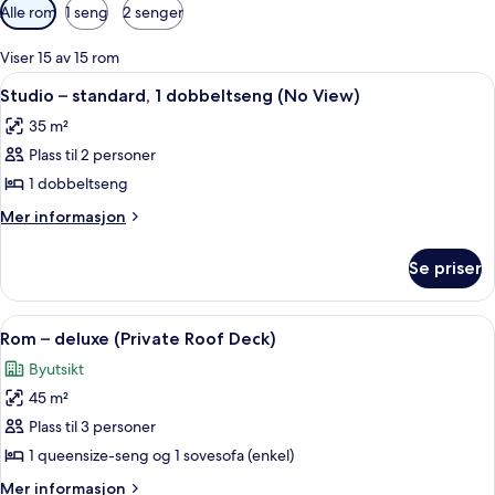
Tilgjengelige
Alle rom
1 seng
2 senger
filtre
for
Viser 15 av 15 rom
rom
Åpne
Studio – standard, 1 dobbeltseng (No V
4
Studio – standard, 1 dobbeltseng (No View)
alle
35 m²
bildene
Plass til 2 personer
av
Studio
1 dobbeltseng
–
Mer
Mer informasjon
standard,
informasjon
om
1
Se priser
Studio
dobbeltseng
–
(No
standard,
Åpne
Rom – deluxe (Private Roof Deck) | O
5
View)
1
Rom – deluxe (Private Roof Deck)
alle
dobbeltseng
Byutsikt
(No
bildene
View)
45 m²
av
Rom
Plass til 3 personer
–
1 queensize-seng og 1 sovesofa (enkel)
deluxe
Mer
Mer informasjon