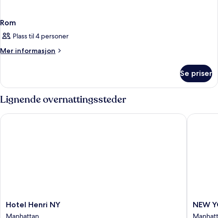
Rom
Plass til 4 personer
Mer
Mer informasjon
informasjon
om
Se priser
Rom
Lignende overnattingssteder
Hotel Henri NY
NEW YOR
Hotel
NEW
Hotel Henri NY
NEW Y
Henri
YORKER
Manhattan
Manhat