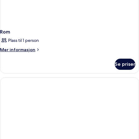
Rom
Plass til 1 person
Mer
Mer informasjon
informasjon
om
Se priser
Rom