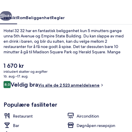
rige
Neste
68+
Oversikt
Rom
Beliggenhet
Regler
Hotel 32 32 har en fantastisk beliggenhet kun 5 minutters gange
unna 5th Avenue og Empire State Building. Du kan slappe av med
en drink i baren, og blir du sulten, kan du velge mellom 2
restauranter for å få noe godt å spise. Det tar dessuten bare 10
minutter å gå til Madison Square Park og Herald Square. Mange
liker at det ikke er langt til kollektivtransport: 33 St. Station (Park Av.
S) ligger like i nærheten, og det tar 6 minutter å gå til 28 St. Station
Den
1 670 kr
(Park Av. S).
nåværende
inkludert skatter og avgifter
prisen
16. aug.–17. aug.
Lobby
er
Anmeldelser
Veldig bra
8,0
Vis alle de 2 523 anmeldelsene
1 670 kr
8,0 av 10 –
Populære fasiliteter
Restaurant
Aircondition
Bar
Døgnåpen resepsjon