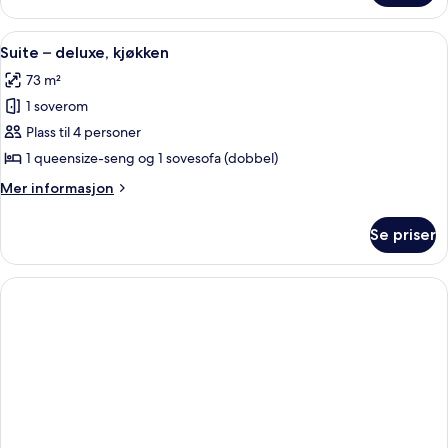
senger
–
deluxe,
Åpne
Suite – deluxe, kjøkken | Minibar, saf
4
2
Suite – deluxe, kjøkken
alle
queensize-
73 m²
senger
bildene
1 soverom
av
Suite
Plass til 4 personer
–
1 queensize-seng og 1 sovesofa (dobbel)
deluxe,
Mer
Mer informasjon
kjøkken
informasjon
om
Se priser
Suite
–
deluxe,
kjøkken