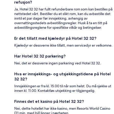
refusjon?
Ja, Hotel 32 32 har fullt refunderbare rom som kan bestilles på
nettstedet vårt. Bestiller du et slikt rom, kan du avbestille det
inntil et par dager før innsjekking, avhengig av
overnattingsstedets avbestillingsregler. Husk å ta en titt på
avbestillingsreglene for spesifikke vilkår og betingelser.
Er det tillatt med kjæledyr på Hotel 32 32?
Kjæledyr er dessverre ikke tillatt, men servicedyr er velkomne.
Har Hotel 32 32 parkering?
Nei, det er dessverre ingen parkering ved Hotel 32 32.
Hva er innsjekkings- og utsjekkingstidene på Hotel
32 32?
Innsjekkingen er fra kl. 15.00 til når som helst. Du må sjekke ut
innen kl. 11.00. Kontaktløs utsjekking er tilgjengelig.
Finnes det et kasino på Hotel 32 32?
Nei, dette hotellet har ikke kasino, men Resorts World Casino
(21 min. med bil) ligger i nærheten.