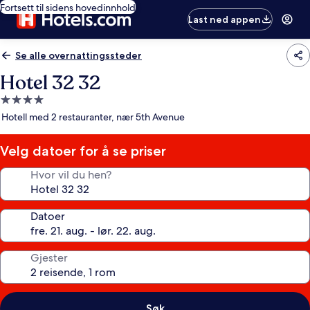
Fortsett til sidens hovedinnhold
Last ned appen
Se alle overnattingssteder
Hotel 32 32
Overnattingssted
med
Hotell med 2 restauranter, nær 5th Avenue
4.0
stjerner
Velg datoer for å se priser
Hvor vil du hen?
Datoer
Gjester
Søk