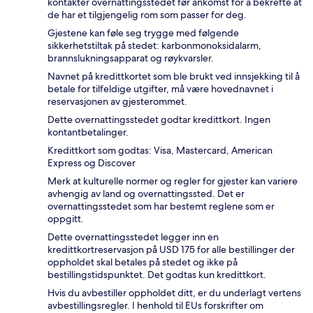
kontakter overnattingsstedet før ankomst for å bekrefte at
de har et tilgjengelig rom som passer for deg.
Gjestene kan føle seg trygge med følgende
sikkerhetstiltak på stedet: karbonmonoksidalarm,
brannslukningsapparat og røykvarsler.
Navnet på kredittkortet som ble brukt ved innsjekking til å
betale for tilfeldige utgifter, må være hovednavnet i
reservasjonen av gjesterommet.
Dette overnattingsstedet godtar kredittkort. Ingen
kontantbetalinger.
Kredittkort som godtas: Visa, Mastercard, American
Express og Discover
Merk at kulturelle normer og regler for gjester kan variere
avhengig av land og overnattingssted. Det er
overnattingsstedet som har bestemt reglene som er
oppgitt.
Dette overnattingsstedet legger inn en
kredittkortreservasjon på USD 175 for alle bestillinger der
oppholdet skal betales på stedet og ikke på
bestillingstidspunktet. Det godtas kun kredittkort.
Hvis du avbestiller oppholdet ditt, er du underlagt vertens
avbestillingsregler. I henhold til EUs forskrifter om