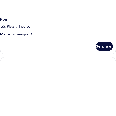
Rom
Plass til 1 person
Mer
Mer informasjon
informasjon
om
Se priser
Rom