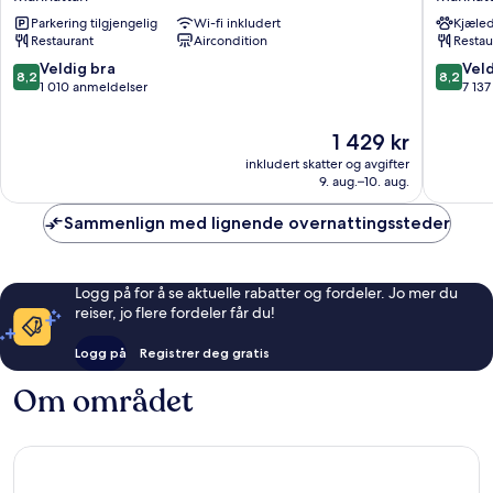
NY
BY
Parkering tilgjengelig
Wi-fi inkludert
Kjæled
Manhattan
LOTTE
Restaurant
Aircondition
Restau
HOTELS
Manhatt
8.2
8.2
Veldig bra
Veld
8,2
8,2
av
av
1 010 anmeldelser
7 13
10,
10,
Veldig
Veldig
Prisen
1 429 kr
bra,
bra,
er
inkludert skatter og avgifter
1 010
7 137
1 429 kr
9. aug.–10. aug.
anmeldelser
anmelde
Sammenlign med lignende overnattingssteder
Logg på for å se aktuelle rabatter og fordeler. Jo mer du
reiser, jo flere fordeler får du!
Logg på
Registrer deg gratis
Om området