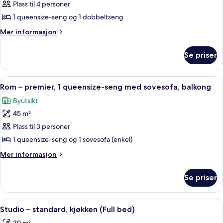
Suite
Plass til 4 personer
–
1 queensize-seng og 1 dobbeltseng
premier,
Mer
Mer informasjon
balkong
informasjon
om
Se priser
Suite
–
premier,
Åpne
Rom – premier, 1 queensize-seng med s
7
balkong
Rom – premier, 1 queensize-seng med sovesofa, balkong
alle
Byutsikt
bildene
45 m²
av
Rom
Plass til 3 personer
–
1 queensize-seng og 1 sovesofa (enkel)
premier,
Mer
Mer informasjon
1
informasjon
queensize-
om
Se priser
Rom
seng
–
med
premier,
Åpne
Studio – standard, kjøkken (Full bed) |
sovesofa,
6
1
Studio – standard, kjøkken (Full bed)
alle
queensize-
balkong