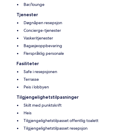
Bar/lounge
Tjenester
Døgnåpen resepsjon
Concierge-tjenester
Vaskeritjenester
Bagasjeoppbevaring
Flerspråklig personale
Fasiliteter
Safe i resepsjonen
Terrasse
Peis i lobbyen
Tilgjengelighetstilpasninger
Skilt med punktskrift
Heis
Tilgjengelighetstilpasset offentlig toalett
Tilgjengelighetstilpasset resepsjon