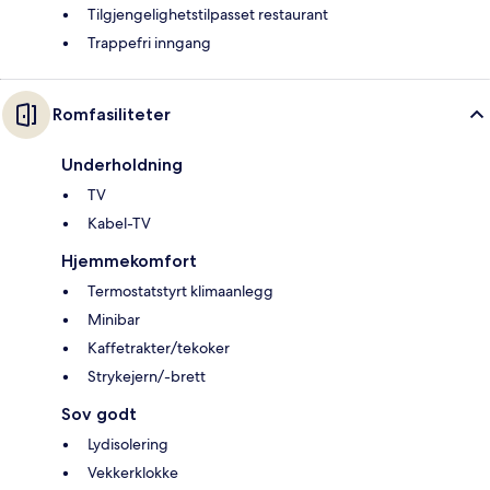
Tilgjengelighetstilpasset restaurant
Trappefri inngang
Romfasiliteter
Underholdning
TV
Kabel-TV
Hjemmekomfort
Termostatstyrt klimaanlegg
Minibar
Kaffetrakter/tekoker
Strykejern/-brett
Sov godt
Lydisolering
Vekkerklokke