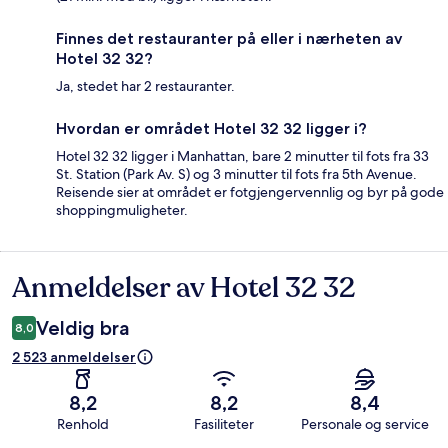
Finnes det restauranter på eller i nærheten av
Hotel 32 32?
Ja, stedet har 2 restauranter.
Hvordan er området Hotel 32 32 ligger i?
Hotel 32 32 ligger i Manhattan, bare 2 minutter til fots fra 33
St. Station (Park Av. S) og 3 minutter til fots fra 5th Avenue.
Reisende sier at området er fotgjengervennlig og byr på gode
shoppingmuligheter.
Anmeldelser av Hotel 32 32
Anmeldelser
Veldig bra
8,0
2 523 anmeldelser
8,2
8,2
8,4
Renhold
Fasiliteter
Personale og service