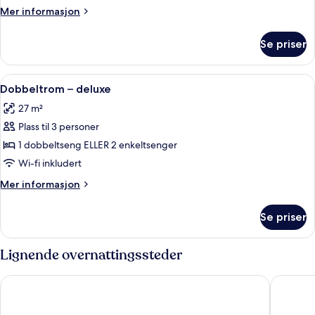
executive
Mer
Mer informasjon
informasjon
om
Se priser
Tremannsrom
–
executive
Åpne
Dobbeltrom – deluxe | Sengetøy av top
9
Dobbeltrom – deluxe
alle
27 m²
bildene
Plass til 3 personer
av
Dobbeltrom
1 dobbeltseng ELLER 2 enkeltsenger
–
Wi-fi inkludert
deluxe
Mer
Mer informasjon
informasjon
om
Se priser
Dobbeltrom
–
deluxe
Lignende overnattingssteder
Hotel La Scaletta Al Ponte Vecchio
La Torre 