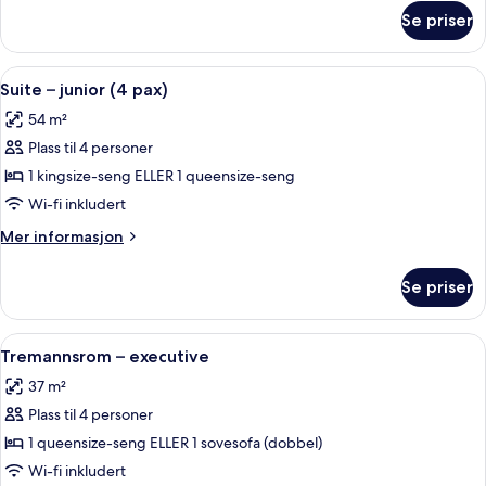
om
Se priser
Suite
–
junior
Åpne
Suite – junior (4 pax) | Sengetøy av t
6
(2
Suite – junior (4 pax)
alle
pax)
54 m²
bildene
Plass til 4 personer
av
Suite
1 kingsize-seng ELLER 1 queensize-seng
–
Wi-fi inkludert
junior
Mer
Mer informasjon
(4
informasjon
pax)
om
Se priser
Suite
–
junior
Åpne
Tremannsrom – executive | Sengetøy av
9
(4
Tremannsrom – executive
alle
pax)
37 m²
bildene
Plass til 4 personer
av
Tremannsrom
1 queensize-seng ELLER 1 sovesofa (dobbel)
–
Wi-fi inkludert