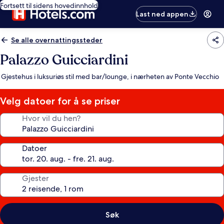
Fortsett til sidens hovedinnhold
Last ned appen
Se alle overnattingssteder
Palazzo Guicciardini
Gjestehus i luksuriøs stil med bar/lounge, i nærheten av Ponte Vecchio
Velg datoer for å se priser
Hvor vil du hen?
Datoer
Gjester
Søk