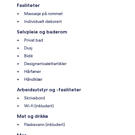
Fasiliteter
Massasje på rommet
Individuelt dekorert
Selvpleie og baderom
Privat bad
Dusj
Bidé
Designertoalettartikler
Hårføner
Håndklær
Arbeidsutstyr og -fasiliteter
Skrivebord
Wi-fi (inkludert)
Mat og drikke
Flaskevann (inkludert)