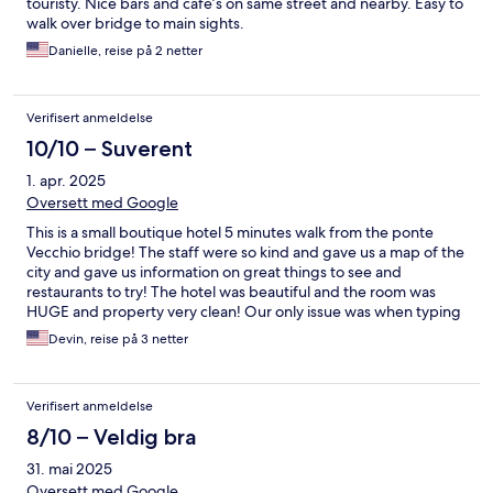
touristy. Nice bars and cafe’s on same street and nearby. Easy to
walk over bridge to main sights.
Danielle, reise på 2 netter
Verifisert anmeldelse
10/10 – Suverent
1. apr. 2025
Oversett med Google
This is a small boutique hotel 5 minutes walk from the ponte
Vecchio bridge! The staff were so kind and gave us a map of the
city and gave us information on great things to see and
restaurants to try! The hotel was beautiful and the room was
HUGE and property very clean! Our only issue was when typing
in the name of the hotel on Google maps, it had our Uber drop
Devin, reise på 3 netter
us off at a historical sight a couple blocks away due to the two
having the same name- this error is mostly our bad because we
didn’t confirm the address before putting it in for the Uber but
Verifisert anmeldelse
would have been a nice heads up!
8/10 – Veldig bra
31. mai 2025
Oversett med Google