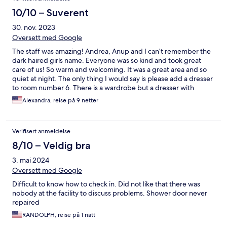
personal muy amigable y servicial. Los cuartos espectaculares!!!
❤️👌
10/10 – Suverent
30. nov. 2023
Oversett med Google
The staff was amazing! Andrea, Anup and I can’t remember the
dark haired girls name. Everyone was so kind and took great
care of us! So warm and welcoming. It was a great area and so
quiet at night. The only thing I would say is please add a dresser
to room number 6. There is a wardrobe but a dresser with
drawers is needed. Also, the hot water handle constantly leaked
Alexandra, reise på 9 netter
and pooled water around the handle. Other than that, amazing
staff!!! GRAZIE!
Verifisert anmeldelse
8/10 – Veldig bra
3. mai 2024
Oversett med Google
Difficult to know how to check in. Did not like that there was
nobody at the facility to discuss problems. Shower door never
repaired
RANDOLPH, reise på 1 natt