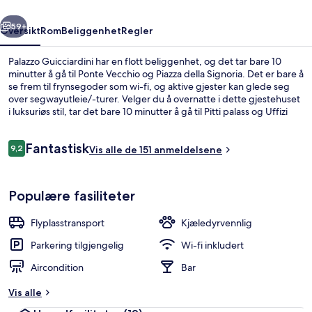
rige
Neste
59+
Oversikt
Rom
Beliggenhet
Regler
Palazzo Guicciardini har en flott beliggenhet, og det tar bare 10
minutter å gå til Ponte Vecchio og Piazza della Signoria. Det er bare å
se frem til frynsegoder som wi-fi, og aktive gjester kan glede seg
over segwayutleie/-turer. Velger du å overnatte i dette gjestehuset
i luksuriøs stil, tar det bare 10 minutter å gå til Pitti palass og Uffizi
galleri. Det er ikke langt å gå til kollektivtransport fra
overnattingsstedet: Det tar 11 minutter å gå til Unità trikkeholdeplass
Anmeldelser
Fantastisk
og 14 minutter å gå til Valfonda - Stazione Santa Maria Novella
9,2
Vis alle de 151 anmeldelsene
9,2 av 10 –
trikkeholdeplass.
Suite – junior (4 pax) | Sengetøy av t
Populære fasiliteter
Flyplasstransport
Kjæledyrvennlig
Parkering tilgjengelig
Wi-fi inkludert
Aircondition
Bar
Vis alle