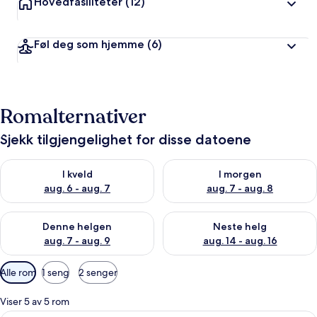
Hovedfasiliteter
(12)
Føl deg som hjemme
(6)
Romalternativer
Sjekk tilgjengelighet for disse datoene
Sjekk tilgjengelighet for i kveld, aug. 6 - aug. 7
Sjekk tilgjengelighet for i mor
I kveld
I morgen
aug. 6 - aug. 7
aug. 7 - aug. 8
Sjekk tilgjengelighet for denne helgen, aug. 7 - aug. 9
Sjekk tilgjengelighet for neste 
Denne helgen
Neste helg
aug. 7 - aug. 9
aug. 14 - aug. 16
Tilgjengelige
Alle rom
1 seng
2 senger
filtre
for
Viser 5 av 5 rom
rom
Sengetøy av topp kvalitet, minibar, s