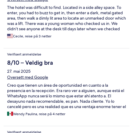
The hotel was difficult to find. Located in a side alley space. To
enter, you had to buzz to get in, then enter a dark, metal gated
area, then walk a dimly lit area to locate an unmarked door which
was a lift. There was a young woman who checked us in. We
didn’t see anyone at the desk till days later when we checked
out. Neither bed was comfortable, one being a pullout sleeper.
Cecile, reise på 3 netter
Housekeeping did a good job cleaning. We would not stay
there again.
Verifisert anmeldelse
8/10 – Veldig bra
27. mai 2025
Oversett med Google
Creo que tienen un área de oportunidad en cuanto a la
presencia en la recepción. Era raro ver a alguien, aunque está el
WhatsApp nunca será lo mismo que estar ahí atento a. El
desayuno nada recomendable, es pan. Nada cliente. Yo lo
cancelé pero es una realidad que es una ventaja enorme tener el
desayuno incluido considerando que son espacios que reciben
Wendy Paulina, reise på 4 netter
personas de todo el mundo con diferentes costumbres. Se
entiende que en Italia no se acostumbre el desayuno pero al ser
un hotel creo que es una buena área de oportunidad. El
Verifisert anmeldelse