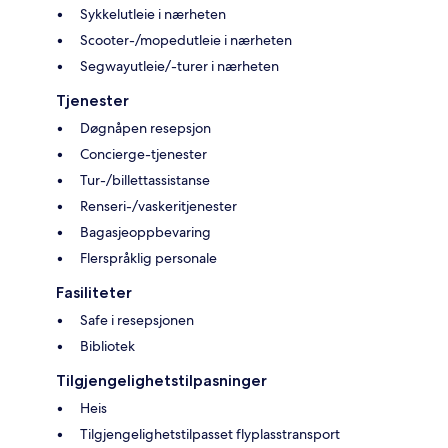
Sykkelutleie i nærheten
Scooter-/mopedutleie i nærheten
Segwayutleie/-turer i nærheten
Tjenester
Døgnåpen resepsjon
Concierge-tjenester
Tur-/billettassistanse
Renseri-/vaskeritjenester
Bagasjeoppbevaring
Flerspråklig personale
Fasiliteter
Safe i resepsjonen
Bibliotek
Tilgjengelighetstilpasninger
Heis
Tilgjengelighetstilpasset flyplasstransport