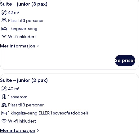
Åpne
4
Suite – junior (3 pax)
alle
42 m²
bildene
Plass til 3 personer
av
Suite
1 kingsize-seng
–
Wi-fi inkludert
junior
Mer
Mer informasjon
(3
informasjon
pax)
om
Se priser
Suite
–
junior
Åpne
Suite – junior (2 pax) | Oppholdsomr
11
(3
Suite – junior (2 pax)
alle
pax)
40 m²
bildene
1 soverom
av
Suite
Plass til 3 personer
–
1 kingsize-seng ELLER 1 sovesofa (dobbel)
junior
Wi-fi inkludert
(2
Mer
Mer informasjon
pax)
informasjon