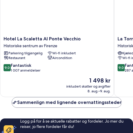
Hotel
La
Hotel La Scaletta Al Ponte Vecchio
La Tor
La
Torre
Historiske sentrum av Firenze
Historis
Scaletta
Del
Parkering tilgjengelig
Wi-fi inkludert
Kjæled
Al
Cestello
Restaurant
Aircondition
Wi-fi 
Ponte
Historis
Vecchio
sentrum
9.0
9.0
Fantastisk
Fant
9,0
9,0
Historiske
av
av
av
1 007 anmeldelser
287 
sentrum
Firenze
10,
10,
Prisen
1 498 kr
av
Fantastisk,
Fantasti
er
Firenze
1 007
287
inkludert skatter og avgifter
1 498 kr
8. aug.–9. aug.
anmeldelser
anmelde
Sammenlign med lignende overnattingssteder
Logg på for å se aktuelle rabatter og fordeler. Jo mer du
reiser, jo flere fordeler får du!