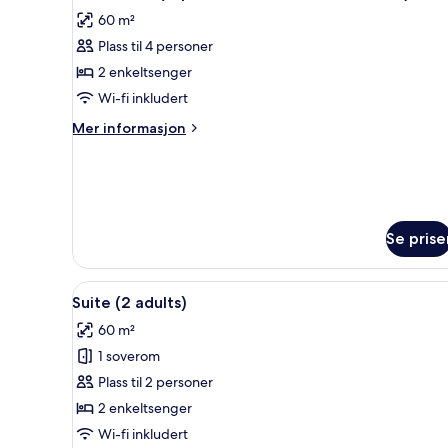
alle
60 m²
bildene
Plass til 4 personer
av
Familierom
2 enkeltsenger
(superior,
Wi-fi inkludert
2
Mer
Mer informasjon
adults
informasjon
and
om
Familierom
2
(superior,
children)
2
adults
Se prise
and
2
children)
Åpne
Sengetøy av topp kvalitet, du
3
Suite (2 adults)
alle
60 m²
bildene
1 soverom
av
Suite
Plass til 2 personer
(2
2 enkeltsenger
adults)
Wi-fi inkludert