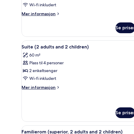
junior,
Wi-fi inkludert
hageutsikt
Mer
Mer informasjon
(3
informasjon
adults)
om
Se prise
Suite
–
junior,
Åpne
Sengetøy av topp kvalitet, du
3
hageutsikt
Suite (2 adults and 2 children)
alle
(3
60 m²
adults)
bildene
Plass til 4 personer
av
Suite
2 enkeltsenger
(2
Wi-fi inkludert
adults
Mer
Mer informasjon
and
informasjon
2
om
Suite
children)
(2
Se prise
adults
and
2
Åpne
Sengetøy av topp kvalitet, du
children)
5
Familierom (superior, 2 adults and 2 children)