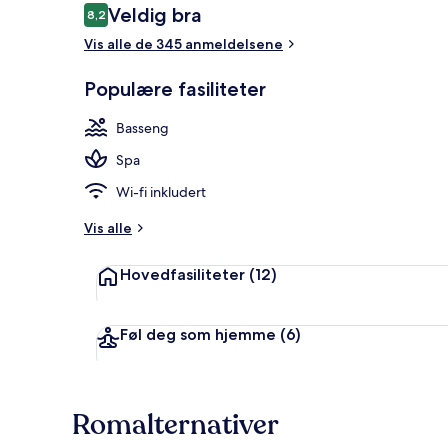
Anmeldelser
Veldig bra
8,2
8,2 av 10 –
Vis alle de 345 anmeldelsene
8 utendørsba
Populære fasiliteter
Basseng
Spa
Wi-fi inkludert
Vis alle
Hovedfasiliteter
(12)
Føl deg som hjemme
(6)
Romalternativer