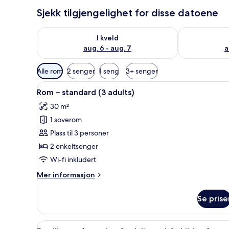
Sjekk tilgjengelighet for disse datoene
Sjekk tilgjengelighet for i kveld, aug. 6 - aug. 7
Sjekk tilgjeng
I kveld
aug. 6 - aug. 7
a
Tilgjengelige
Alle rom
2 senger
1 seng
3+ senger
filtre
Åpne
Sengetøy av topp kvalitet, du
for
3
Rom – standard (3 adults)
alle
rom
30 m²
bildene
1 soverom
av
Rom
Plass til 3 personer
–
2 enkeltsenger
standard
Wi-fi inkludert
(3
Mer
Mer informasjon
adults)
informasjon
om
Se prise
Rom
–
standard
Åpne
Sengetøy av topp kvalitet, du