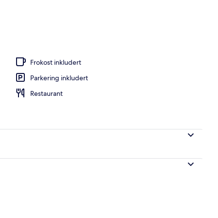
ssenger, bassengparasoller og solsenger
Frokost inkludert
Parkering inkludert
Restaurant