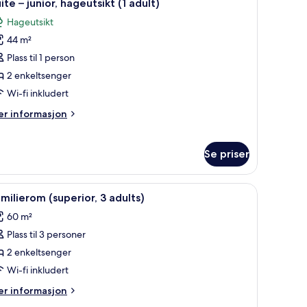
7
ite – junior, hageutsikt (1 adult)
le
Hageutsikt
ildene
44 m²
v
uite
Plass til 1 person
2 enkeltsenger
nior,
Wi-fi inkludert
ageutsikt
er
r informasjon
formasjon
dult)
m
ite
Se priser
nior,
geutsikt
 minibar og safe på rommet
pne
Sengetøy av topp kvalitet, dundyner, miniba
5
milierom (superior, 3 adults)
le
ult)
60 m²
ildene
Plass til 3 personer
v
amilierom
2 enkeltsenger
superior,
Wi-fi inkludert
er
r informasjon
dults)
formasjon