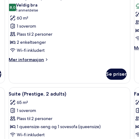
alle
al
a
Veldig bra
bildene
8,0
1
b
8,0 av 10
(1
1 anmeldelse
ch
av
a
anmeldelse)
60 m²
Suite
S
1 soverom
–
–
Plass til 2 personer
junior
ju
2 enkeltsenger
(2
h
M
Me
Wi-fi inkludert
adults)
(
in
a
o
Mer
Mer informasjon
Su
informasjon
–
om
r
Se priser
ju
Suite
ha
–
(2
junior
ndyner, minibar og safe på rommet
Åpne
Sengetøy av topp kvalitet, dundyner,
Å
ad
9
(2
Suite (Prestige, 2 adults)
Fa
alle
al
adults)
65 m²
bildene
b
1 soverom
av
a
Suite
F
Plass til 2 personer
(Prestige,
(
1 queensize-seng og 1 sovesofa (queensize)
2
2
Wi-fi inkludert