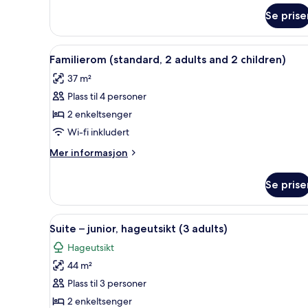
and
om
Se prise
Familierom
3
(superior,
children)
2
Åpne
Sengetøy av topp kvalitet, du
4
adults
Familierom (standard, 2 adults and 2 children)
alle
and
37 m²
3
bildene
children)
Plass til 4 personer
av
Familierom
2 enkeltsenger
(standard,
Wi-fi inkludert
2
Mer
Mer informasjon
adults
informasjon
and
om
Se prise
Familierom
2
(standard,
children)
2
Åpne
Sengetøy av topp kvalitet, du
7
adults
Suite – junior, hageutsikt (3 adults)
alle
and
Hageutsikt
2
bildene
children)
44 m²
av
Suite
Plass til 3 personer
–
2 enkeltsenger