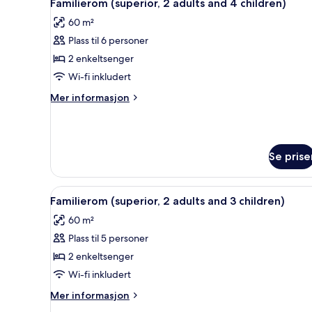
5
(3
Familierom (superior, 2 adults and 4 children)
alle
adults)
60 m²
bildene
Plass til 6 personer
av
Familierom
2 enkeltsenger
(superior,
Wi-fi inkludert
2
Mer
Mer informasjon
adults
informasjon
and
om
Familierom
4
(superior,
children)
Se prise
2
adults
and
Åpne
Sengetøy av topp kvalitet, du
4
5
Familierom (superior, 2 adults and 3 children)
alle
children)
60 m²
bildene
Plass til 5 personer
av
Familierom
2 enkeltsenger
(superior,
Wi-fi inkludert
2
Mer
Mer informasjon
adults
informasjon