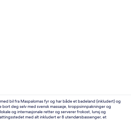
Terrasse/pat
 med bil fra Maspalomas fyr og har både et badeland (inkludert) og
me bort deg selv med svensk massasje, kroppsinnpakninger og
okale og internasjonale retter og serverer frokost, lunsj og
5 restaurante
tingsstedet med alt inkludert er 8 utendørsbassenger, et