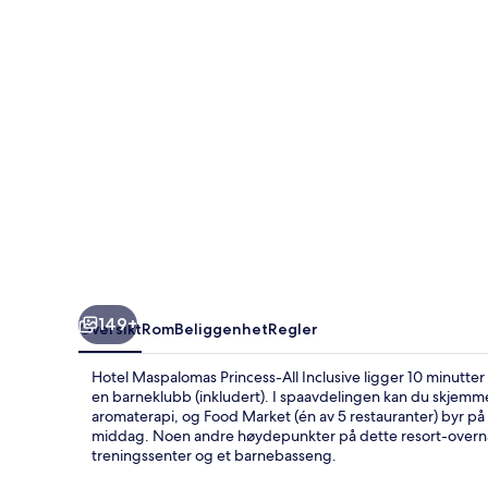
Inclusive
149+
Oversikt
Rom
Beliggenhet
Regler
Hotel Maspalomas Princess-All Inclusive ligger 10 minutter
en barneklubb (inkludert). I spaavdelingen kan du skjem
aromaterapi, og Food Market (én av 5 restauranter) byr på l
middag. Noen andre høydepunkter på dette resort-overnat
treningssenter og et barnebasseng.