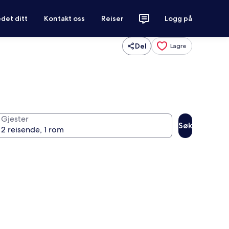
det ditt
Kontakt oss
Reiser
Logg på
Del
Lagre
Gjester
Søk