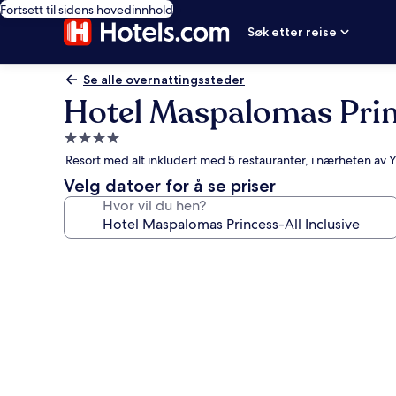
Fortsett til sidens hovedinnhold
Søk etter reise
Se alle overnattingssteder
Hotel Maspalomas Princ
Overnattingssted
med
Resort med alt inkludert med 5 restauranter, i nærheten av
4.0
Velg datoer for å se priser
stjerner
Hvor vil du hen?
Bildegalleri
av
Hotel
Maspalomas
Princess-
All