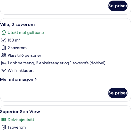
om
Se priser
Palazzo
Royal
Mansions
Åpne
Sengetøy av topp kvalitet, minibar, s
7
5
Villa, 2 soverom
alle
Bedrooms
Utsikt mot golfbane
bildene
130 m²
av
Villa,
2 soverom
2
Plass til 6 personer
soverom
1 dobbeltseng, 2 enkeltsenger og 1 sovesofa (dobbel)
Wi-fi inkludert
Mer
Mer informasjon
informasjon
om
Se priser
Villa,
2
soverom
Åpne
Sengetøy av topp kvalitet, minibar, s
5
Superior Sea View
alle
Delvis sjøutsikt
bildene
1 soverom
av