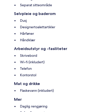
Separat sitteområde
Selvpleie og baderom
Dusj
Designertoalettartikler
Hårføner
Håndklær
Arbeidsutstyr og -fasiliteter
Skrivebord
Wi-fi (inkludert)
Telefon
Kontorstol
Mat og drikke
Flaskevann (inkludert)
Mer
Daglig rengjøring