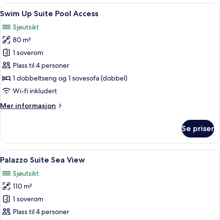
Superior
Åpne
Swim Up Suite Pool Access | Sengetøy 
5
Room
Swim Up Suite Pool Access
alle
Pool
Sjøutsikt
Access
bildene
80 m²
av
Swim
1 soverom
Up
Plass til 4 personer
Suite
1 dobbeltseng og 1 sovesofa (dobbel)
Pool
Wi-fi inkludert
Access
Mer
Mer informasjon
informasjon
om
Se priser
Swim
Up
Suite
Åpne
Palazzo Suite Sea View | Sengetøy av 
5
Pool
Palazzo Suite Sea View
alle
Access
Sjøutsikt
bildene
110 m²
av
Palazzo
1 soverom
Suite
Plass til 4 personer