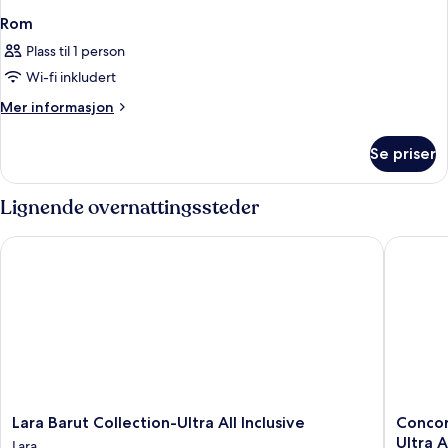
Rom
Plass til 1 person
Wi-fi inkludert
Mer
Mer informasjon
informasjon
om
Se priser
Rom
Lignende overnattingssteder
Lara Barut Collection-Ultra All Inclusive
Concorde 
Lara
Concor
Lara Barut Collection-Ultra All Inclusive
Concor
Barut
De
Ultra A
Lara