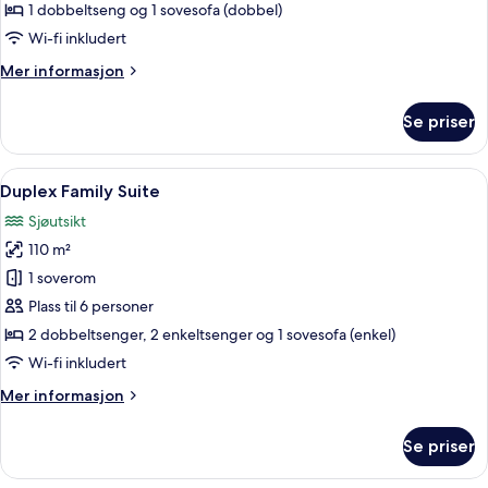
Sea
1 dobbeltseng og 1 sovesofa (dobbel)
View
Wi-fi inkludert
Mer
Mer informasjon
informasjon
om
Se priser
Palazzo
Suite
Sea
Åpne
Duplex Family Suite | Sengetøy av top
5
View
Duplex Family Suite
alle
Sjøutsikt
bildene
110 m²
av
Duplex
1 soverom
Family
Plass til 6 personer
Suite
2 dobbeltsenger, 2 enkeltsenger og 1 sovesofa (enkel)
Wi-fi inkludert
Mer
Mer informasjon
informasjon
om
Se priser
Duplex
Family