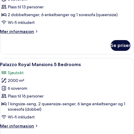
Grand
Plass til 13 personer
Mansions
2 dobbeltsenger, 6 enkeltsenger og 1 sovesofa (queensize)
5
Wi-fi inkludert
Bedrooms
Mer
Mer informasjon
informasjon
om
Se priser
Palazzo
Grand
Mansions
Åpne
Sengetøy av topp kvalitet, minibar, s
19
5
Palazzo Royal Mansions 5 Bedrooms
alle
Bedrooms
Sjøutsikt
bildene
2000 m²
av
Palazzo
6 soverom
Royal
Plass til 16 personer
Mansions
1 kingsize-seng, 2 queensize-senger, 6 lange enkeltsenger og 1
5
sovesofa (dobbel)
Bedrooms
Wi-fi inkludert
Mer
Mer informasjon
informasjon