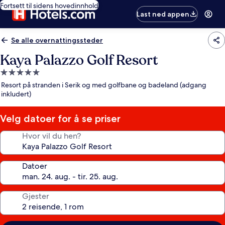
Fortsett til sidens hovedinnhold
Last ned appen
Se alle overnattingssteder
Kaya Palazzo Golf Resort
Overnattingssted
med
Resort på stranden i Serik og med golfbane og badeland (adgang
5.0
inkludert)
stjerner
Velg datoer for å se priser
Hvor vil du hen?
Datoer
Gjester