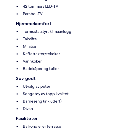
42 tommers LED-TV
Parabol-TV
Hjemmekomfort
Termostatstyrt klimaanlegg
Takvifte
Minibar
Kaffetrakter/tekoker
Vannkoker
Badekåper og tøfler
Sov godt
Utvalg av puter
Sengetøy av topp kvalitet
Barneseng (inkludert)
Divan
Fasiliteter
Balkong eller terrasse