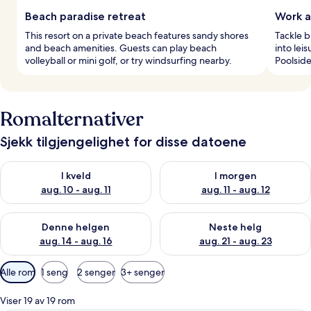
Beach paradise retreat
Work a
This resort on a private beach features sandy shores
Tackle b
and beach amenities. Guests can play beach
into lei
volleyball or mini golf, or try windsurfing nearby.
Poolside
Romalternativer
Sjekk tilgjengelighet for disse datoene
Sjekk tilgjengelighet for i kveld, aug. 10 - aug. 11
Sjekk tilgjengelighet for i morg
I kveld
I morgen
aug. 10 - aug. 11
aug. 11 - aug. 12
Sjekk tilgjengelighet for denne helgen, aug. 14 - aug. 16
Sjekk tilgjengelighet for neste
Denne helgen
Neste helg
aug. 14 - aug. 16
aug. 21 - aug. 23
Tilgjengelige
Alle rom
1 seng
2 senger
3+ senger
filtre
for
Viser 19 av 19 rom