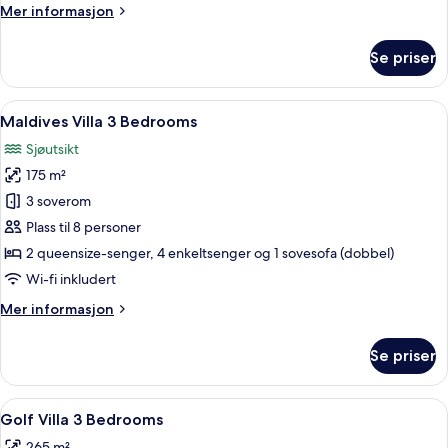
Mer
Mer informasjon
Bedrooms
informasjon
om
Se priser
Swim
Up
Villa
Åpne
Maldives Villa 3 Bedrooms | Utsikt fra
6
3
Maldives Villa 3 Bedrooms
alle
Bedrooms
Sjøutsikt
bildene
175 m²
av
Maldives
3 soverom
Villa
Plass til 8 personer
3
2 queensize-senger, 4 enkeltsenger og 1 sovesofa (dobbel)
Bedrooms
Wi-fi inkludert
Mer
Mer informasjon
informasjon
om
Se priser
Maldives
Villa
3
Åpne
Sengetøy av topp kvalitet, minibar, s
9
Bedrooms
Golf Villa 3 Bedrooms
alle
265 m²