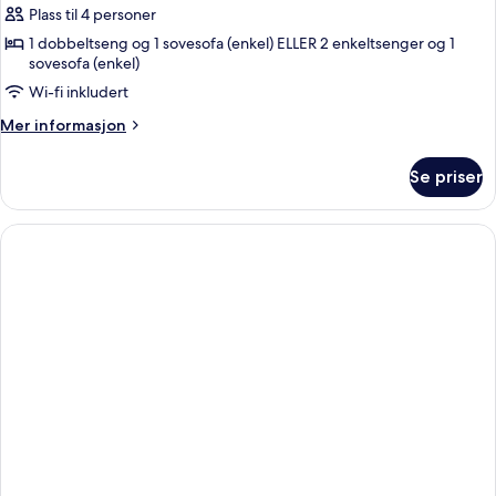
Superior
Plass til 4 personer
Sea
1 dobbeltseng og 1 sovesofa (enkel) ELLER 2 enkeltsenger og 1
sovesofa (enkel)
View
Wi-fi inkludert
Mer
Mer informasjon
informasjon
om
Se priser
Superior
Sea
View