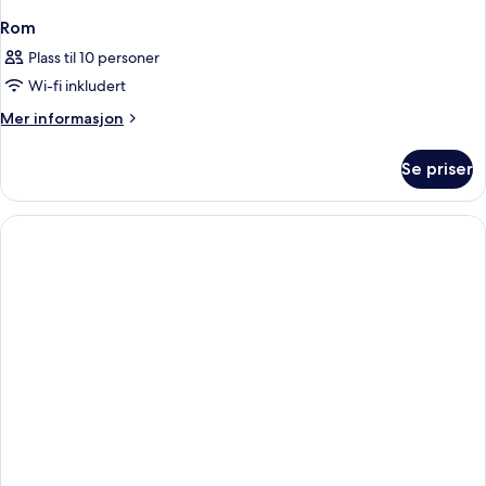
Rom
Plass til 10 personer
Wi-fi inkludert
Mer
Mer informasjon
informasjon
om
Se priser
Rom