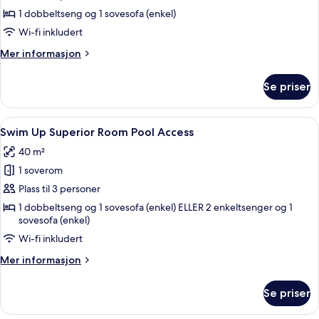
1 dobbeltseng og 1 sovesofa (enkel)
Wi-fi inkludert
Mer
Mer informasjon
informasjon
om
Se priser
Suite,
sjøutsikt
Åpne
Swim Up Superior Room Pool Access | 
5
Swim Up Superior Room Pool Access
alle
40 m²
bildene
1 soverom
av
Swim
Plass til 3 personer
Up
1 dobbeltseng og 1 sovesofa (enkel) ELLER 2 enkeltsenger og 1
sovesofa (enkel)
Superior
Room
Wi-fi inkludert
Pool
Mer
Mer informasjon
Access
informasjon
om
Se priser
Swim
Up