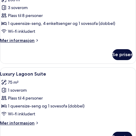
bildene
3 soverom
av
Golf
Plass til 8 personer
Villa
1 queensize-seng, 4 enkeltsenger og 1 sovesofa (dobbel)
3
Wi-fi inkludert
Bedrooms
Mer
Mer informasjon
informasjon
om
Se priser
Golf
Villa
3
Åpne
Luxury Lagoon Suite | Sengetøy av top
9
Bedrooms
Luxury Lagoon Suite
alle
75 m²
bildene
1 soverom
av
Luxury
Plass til 4 personer
Lagoon
1 queensize-seng og 1 sovesofa (dobbel)
Suite
Wi-fi inkludert
Mer
Mer informasjon
informasjon
om