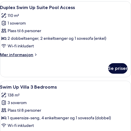
Suite
Åpne
Duplex Swim Up Suite Pool Access | Se
6
Duplex Swim Up Suite Pool Access
alle
110 m²
bildene
1 soverom
av
Duplex
Plass til 6 personer
Swim
2 dobbeltsenger, 2 enkeltsenger og 1 sovesofa (enkel)
Up
Wi-fi inkludert
Suite
Mer
Mer informasjon
Pool
informasjon
Access
om
Se priser
Duplex
Swim
Up
Åpne
Swim Up Villa 3 Bedrooms | S
5
Suite
Swim Up Villa 3 Bedrooms
alle
Pool
138 m²
Access
bildene
3 soverom
av
Swim
Plass til 8 personer
Up
1 queensize-seng, 4 enkeltsenger og 1 sovesofa (dobbel)
Villa
Wi-fi inkludert
3