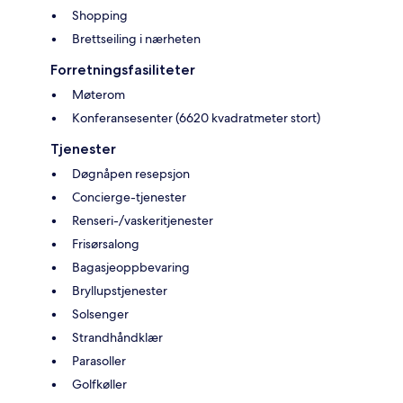
Shopping
Brettseiling i nærheten
Forretningsfasiliteter
Møterom
Konferansesenter (6620 kvadratmeter stort)
Tjenester
Døgnåpen resepsjon
Concierge-tjenester
Renseri-/vaskeritjenester
Frisørsalong
Bagasjeoppbevaring
Bryllupstjenester
Solsenger
Strandhåndklær
Parasoller
Golfkøller