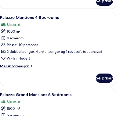
Se priser
Luxury
Lagoon
Suite
Åpne
Sengetøy av topp kvalitet, minibar, s
19
Palazzo Mansions 4 Bedrooms
alle
Sjøutsikt
bildene
1000 m²
av
Palazzo
4 soverom
Mansions
Plass til 10 personer
4
2 dobbeltsenger, 4 enkeltsenger og 1 sovesofa (queensize)
Bedrooms
Wi-fi inkludert
Mer
Mer informasjon
informasjon
om
Se priser
Palazzo
Mansions
4
Åpne
Sengetøy av topp kvalitet, minibar, s
19
Bedrooms
Palazzo Grand Mansions 5 Bedrooms
alle
Sjøutsikt
bildene
1500 m²
av
Palazzo
5 soverom