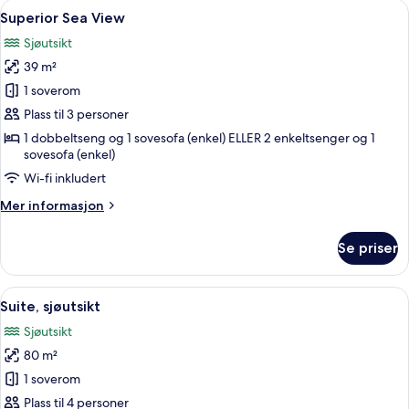
rom
Åpne
Sengetøy av topp kvalitet, minibar, s
5
Superior Sea View
alle
Sjøutsikt
bildene
39 m²
av
Superior
1 soverom
Sea
Plass til 3 personer
View
1 dobbeltseng og 1 sovesofa (enkel) ELLER 2 enkeltsenger og 1
sovesofa (enkel)
Wi-fi inkludert
Mer
Mer informasjon
informasjon
om
Se priser
Superior
Sea
View
Åpne
Suite, sjøutsikt | Sengetøy av topp kv
5
Suite, sjøutsikt
alle
Sjøutsikt
bildene
80 m²
av
Suite,
1 soverom
sjøutsikt
Plass til 4 personer