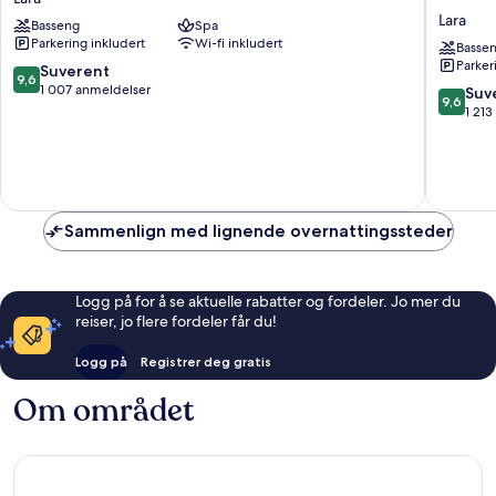
Collection-
Luxe
Lara
Basseng
Spa
Ultra
Resort
Parkering inkludert
Wi-fi inkludert
All
Lara
Basse
Parker
Inclusive
Antalya
9.6
Suverent
9,6
Lara
-
av
1 007 anmeldelser
9.6
Suv
9,6
Prive
10,
av
1 21
Ultra
Suverent,
10,
All
1 007
Suveren
Inclusiv
anmeldelser
1 213
Lara
anmelde
Sammenlign med lignende overnattingssteder
Logg på for å se aktuelle rabatter og fordeler. Jo mer du
reiser, jo flere fordeler får du!
Logg på
Registrer deg gratis
Om området