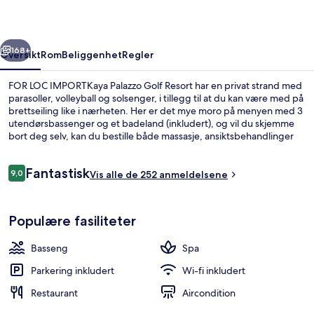
rige
Neste
168+
Oversikt
Rom
Beliggenhet
Regler
FOR LOC IMPORTKaya Palazzo Golf Resort har en privat strand med
parasoller, volleyball og solsenger, i tillegg til at du kan være med på
brettseiling like i nærheten. Her er det mye moro på menyen med 3
utendørsbassenger og et badeland (inkludert), og vil du skjemme
bort deg selv, kan du bestille både massasje, ansiktsbehandlinger
og kroppsbehandlinger. Yada Sushi byr på asiatiske retter og
serverer middag. Noen andre høydepunkter du finner på dette
Anmeldelser
Fantastisk
resort-hotellet i luksuriøs stil, er 2 innendørsbassenger, en golfbane
9,0
Vis alle de 252 anmeldelsene
9,0 av 10 –
og et treningssenter.
2 innendørsbassenger, 3 utendørsbass
Populære fasiliteter
Basseng
Spa
Parkering inkludert
Wi-fi inkludert
Restaurant
Aircondition