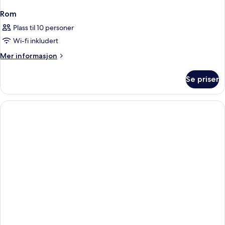
Rom
Plass til 10 personer
Wi-fi inkludert
Mer
Mer informasjon
informasjon
om
Se priser
Rom