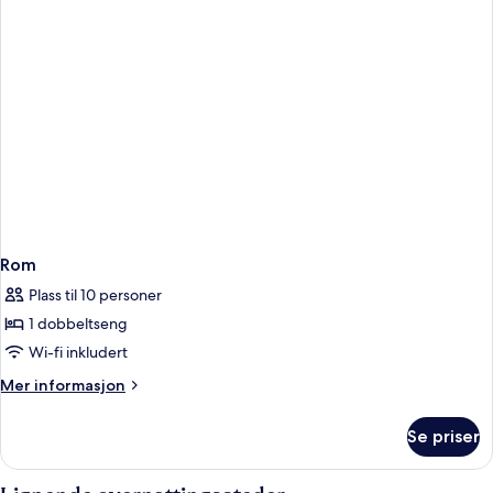
Rom
Plass til 10 personer
1 dobbeltseng
Wi-fi inkludert
Mer
Mer informasjon
informasjon
om
Se priser
Rom