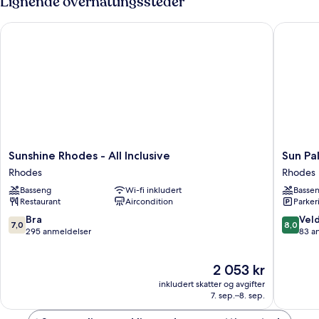
Lignende overnattingssteder
Sunshine Rhodes - All Inclusive
Sun Palac
Sunshine
Sun
Sunshine Rhodes - All Inclusive
Sun Pal
Rhodes
Palace
Rhodes
Rhodes
-
Hotel
Basseng
Wi-fi inkludert
Basse
All
-
Restaurant
Aircondition
Parker
Inclusive
All
Rhodes
inclusive
7.0
8.0
Bra
Veld
7,0
8,0
Rhodes
av
av
295 anmeldelser
83 a
10,
10,
Bra,
Veldig
Prisen
2 053 kr
295
bra,
er
anmeldelser
83
inkludert skatter og avgifter
2 053 kr
anmelde
7. sep.–8. sep.