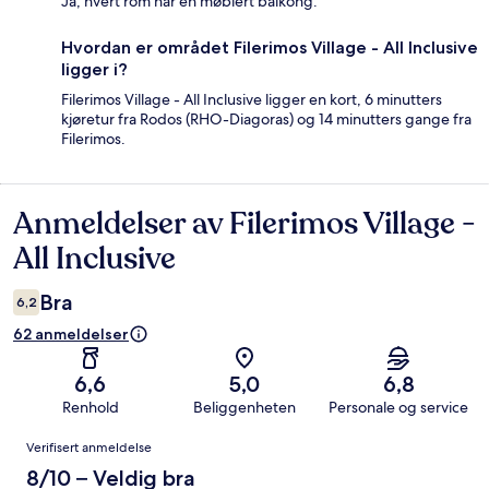
Ja, hvert rom har en møblert balkong.
Hvordan er området Filerimos Village - All Inclusive
ligger i?
Filerimos Village - All Inclusive ligger en kort, 6 minutters
kjøretur fra Rodos (RHO-Diagoras) og 14 minutters gange fra
Filerimos.
Anmeldelser av Filerimos Village -
Anmeldelser
All Inclusive
Bra
6,2
62 anmeldelser
6,6
5,0
6,8
Renhold
Beliggenheten
Personale og service
Anmeldelser
Verifisert anmeldelse
8/10 – Veldig bra