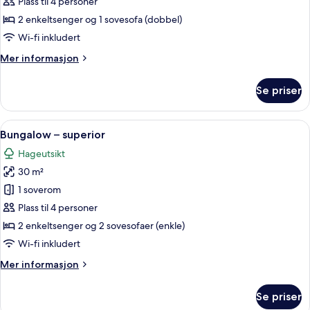
Room
Plass til 4 personer
Open
2 enkeltsenger og 1 sovesofa (dobbel)
Plan
Wi-fi inkludert
Mer
Mer informasjon
informasjon
om
Se priser
Family
Room
Open
Åpne
Bungalow – superior | Safe på rommet
9
Plan
Bungalow – superior
alle
Hageutsikt
bildene
30 m²
av
Bungalow
1 soverom
–
Plass til 4 personer
superior
2 enkeltsenger og 2 sovesofaer (enkle)
Wi-fi inkludert
Mer
Mer informasjon
informasjon
om
Se priser
Bungalow