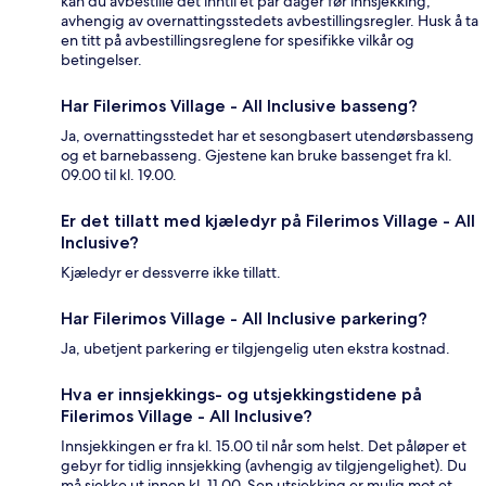
kan du avbestille det inntil et par dager før innsjekking,
avhengig av overnattingsstedets avbestillingsregler. Husk å ta
en titt på avbestillingsreglene for spesifikke vilkår og
betingelser.
Har Filerimos Village - All Inclusive basseng?
Ja, overnattingsstedet har et sesongbasert utendørsbasseng
og et barnebasseng. Gjestene kan bruke bassenget fra kl.
09.00 til kl. 19.00.
Er det tillatt med kjæledyr på Filerimos Village - All
Inclusive?
Kjæledyr er dessverre ikke tillatt.
Har Filerimos Village - All Inclusive parkering?
Ja, ubetjent parkering er tilgjengelig uten ekstra kostnad.
Hva er innsjekkings- og utsjekkingstidene på
Filerimos Village - All Inclusive?
Innsjekkingen er fra kl. 15.00 til når som helst. Det påløper et
gebyr for tidlig innsjekking (avhengig av tilgjengelighet). Du
må sjekke ut innen kl. 11.00. Sen utsjekking er mulig mot et