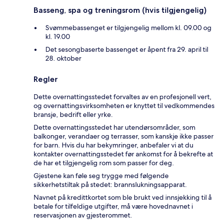
Basseng, spa og treningsrom (hvis tilgjengelig)
Svømmebassenget er tilgjengelig mellom kl. 09.00 og
kl. 19.00
Det sesongbaserte bassenget er åpent fra 29. april til
28. oktober
Regler
Dette overnattingsstedet forvaltes av en profesjonell vert,
og overnattingsvirksomheten er knyttet til vedkommendes
bransje, bedrift eller yrke.
Dette overnattingsstedet har utendørsområder, som
balkonger, verandaer og terrasser, som kanskje ikke passer
for barn. Hvis du har bekymringer, anbefaler vi at du
kontakter overnattingsstedet før ankomst for å bekrefte at
de har et tilgjengelig rom som passer for deg.
Gjestene kan føle seg trygge med følgende
sikkerhetstiltak på stedet: brannslukningsapparat.
Navnet på kredittkortet som ble brukt ved innsjekking til å
betale for tilfeldige utgifter, må være hovednavnet i
reservasjonen av gjesterommet.