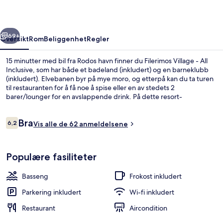
Inclusive
rige
Neste
69+
Oversikt
Rom
Beliggenhet
Regler
15 minutter med bil fra Rodos havn finner du Filerimos Village - All
Inclusive, som har både et badeland (inkludert) og en barneklubb
(inkludert). Elvebanen byr på mye moro, og etterpå kan du ta turen
til restauranten for å få noe å spise eller en av stedets 2
barer/lounger for en avslappende drink. På dette resort-
overnattingsstedet med alt inkludert kan du glede deg over
fasiliteter som en bassengbar, et sesongbasert utendørs basseng
Anmeldelser
Bra
og et barnebasseng.
6,2
Vis alle de 62 anmeldelsene
6,2 av 10 –
Sesongbasert utendørsbasseng, bassen
Populære fasiliteter
Basseng
Frokost inkludert
Parkering inkludert
Wi-fi inkludert
Restaurant
Aircondition