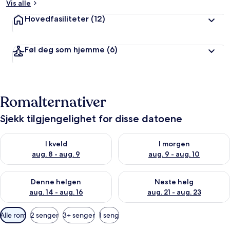
Vis alle
Hovedfasiliteter
(12)
Føl deg som hjemme
(6)
Romalternativer
Sjekk tilgjengelighet for disse datoene
Sjekk tilgjengelighet for i kveld, aug. 8 - aug. 9
Sjekk tilgjengelighet for i mor
I kveld
I morgen
aug. 8 - aug. 9
aug. 9 - aug. 10
Sjekk tilgjengelighet for denne helgen, aug. 14 - aug. 16
Sjekk tilgjengelighet for neste
Denne helgen
Neste helg
aug. 14 - aug. 16
aug. 21 - aug. 23
Tilgjengelige
Alle rom
2 senger
3+ senger
1 seng
filtre