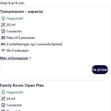
for
Viser 8 av 8 rom
rom
Åpne
Tomannsrom – superior | Safe på romm
4
Tomannsrom – superior
alle
Hageutsikt
bildene
20 m²
av
Tomannsrom
1 soverom
–
Plass til 3 personer
superior
2 enkeltsenger og 1 sovesofa (enkel)
Wi-fi inkludert
Mer
Mer informasjon
informasjon
om
Se priser
Tomannsrom
–
superior
Åpne
Safe på rommet, skrivebord og skrive
5
Family Room Open Plan
alle
Hageutsikt
bildene
24 m²
av
Family
1 soverom