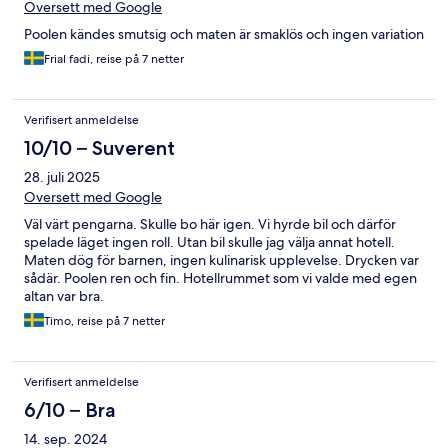
Oversett med Google
Poolen kändes smutsig och maten är smaklös och ingen variation
Frial fadi, reise på 7 netter
Verifisert anmeldelse
10/10 – Suverent
28. juli 2025
Oversett med Google
Väl värt pengarna. Skulle bo här igen. Vi hyrde bil och därför
spelade läget ingen roll. Utan bil skulle jag välja annat hotell.
Maten dög för barnen, ingen kulinarisk upplevelse. Drycken var
sådär. Poolen ren och fin. Hotellrummet som vi valde med egen
altan var bra.
Timo, reise på 7 netter
Verifisert anmeldelse
6/10 – Bra
14. sep. 2024