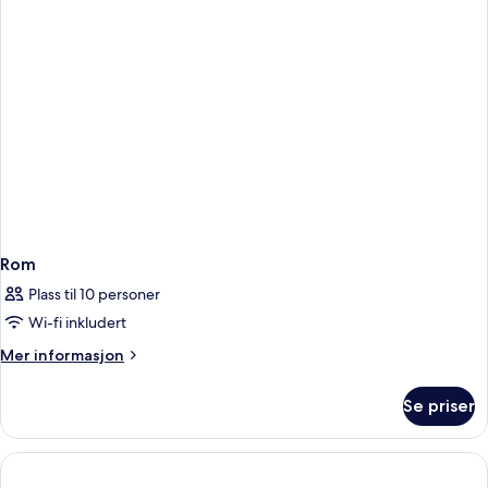
Rom
Plass til 10 personer
Wi-fi inkludert
Mer
Mer informasjon
informasjon
om
Se priser
Rom