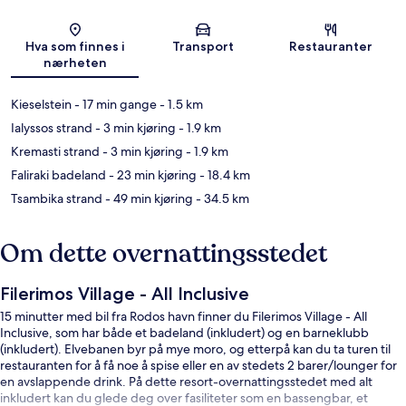
Kart
Hva som finnes i
Transport
Restauranter
nærheten
Kieselstein
- 17 min gange
- 1.5 km
Ialyssos strand
- 3 min kjøring
- 1.9 km
Kremasti strand
- 3 min kjøring
- 1.9 km
Faliraki badeland
- 23 min kjøring
- 18.4 km
Tsambika strand
- 49 min kjøring
- 34.5 km
Om dette overnattingsstedet
Filerimos Village - All Inclusive
15 minutter med bil fra Rodos havn finner du Filerimos Village - All
Inclusive, som har både et badeland (inkludert) og en barneklubb
(inkludert). Elvebanen byr på mye moro, og etterpå kan du ta turen til
restauranten for å få noe å spise eller en av stedets 2 barer/lounger for
en avslappende drink. På dette resort-overnattingsstedet med alt
inkludert kan du glede deg over fasiliteter som en bassengbar, et