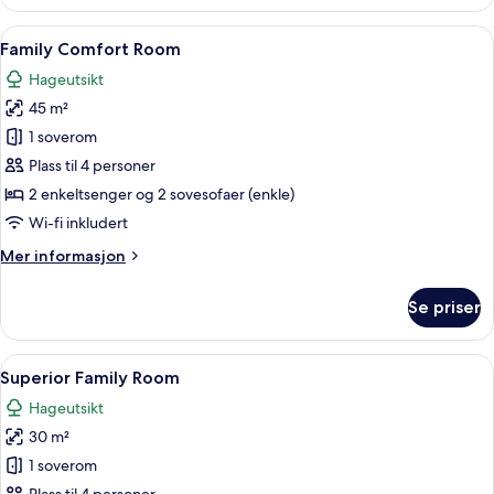
–
superior
Åpne
Family Comfort Room | Safe på rommet
12
Family Comfort Room
alle
Hageutsikt
bildene
45 m²
av
Family
1 soverom
Comfort
Plass til 4 personer
Room
2 enkeltsenger og 2 sovesofaer (enkle)
Wi-fi inkludert
Mer
Mer informasjon
informasjon
om
Se priser
Family
Comfort
Room
Åpne
Superior Family Room | Safe på romme
9
Superior Family Room
alle
Hageutsikt
bildene
30 m²
av
Superior
1 soverom
Family