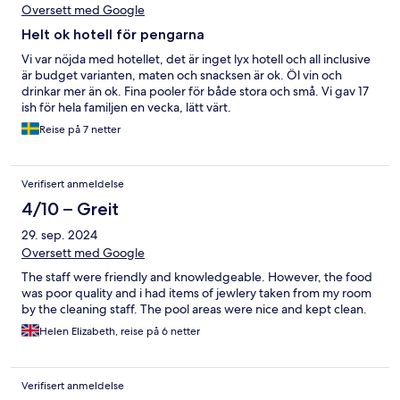
Oversett med Google
Helt ok hotell för pengarna
Vi var nöjda med hotellet, det är inget lyx hotell och all inclusive
är budget varianten, maten och snacksen är ok. Öl vin och
drinkar mer än ok. Fina pooler för både stora och små. Vi gav 17
ish för hela familjen en vecka, lätt värt.
Reise på 7 netter
Verifisert anmeldelse
4/10 – Greit
29. sep. 2024
Oversett med Google
The staff were friendly and knowledgeable. However, the food
was poor quality and i had items of jewlery taken from my room
by the cleaning staff. The pool areas were nice and kept clean.
Helen Elizabeth, reise på 6 netter
Verifisert anmeldelse