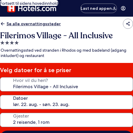
Fortsett til sidens hovedinnhold
Last ned appen
Se alle overnattingssteder
Filerimos Village - All Inclusive
Overnattingssted
med
Overnattingssted ved stranden i Rhodos og med badeland (adgang
4.0
inkludert) og restaurant
stjerner
Velg datoer for å se priser
Hvor vil du hen?
Datoer
Gjester