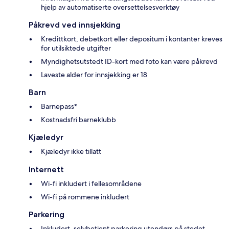
hjelp av automatiserte oversettelsesverktøy
Påkrevd ved innsjekking
Kredittkort, debetkort eller depositum i kontanter kreves
for utilsiktede utgifter
Myndighetsutstedt ID-kort med foto kan være påkrevd
Laveste alder for innsjekking er 18
Barn
Barnepass*
Kostnadsfri barneklubb
Kjæledyr
Kjæledyr ikke tillatt
Internett
Wi-fi inkludert i fellesområdene
Wi-fi på rommene inkludert
Parkering
Inkludert, selvbetjent parkering utendørs på stedet